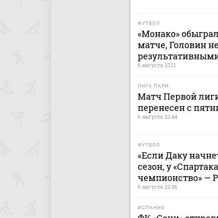
ФУТБОЛ
«Монако» обыграл
матче, Головин н
результативным
6 августа 23:11
ЛИГА ПАРИ
Матч Первой лиги
перенесен с пятн
6 августа 22:44
ФУТБОЛ
«Если Даку начнет
сезон, у «Спартак
чемпионство» — 
6 августа 22:36
ИСПАНИЯ