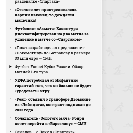
раздевалке «Спартака»
«Столько лет пристреливался».
Карпин наконец-то дождался
мальчика!
Футболист «Ахмата» Касинтура
дисквалифицирован на два матча за
удаление в матче со «Спартаком»
«Галатасарай» сделал предложение
«Локомотиву» по Батракову в размере
33 млн евро — СМИ
Футбол. Fonbet Кубок России. Обзор
матчей 1-го тура
УЕФА потребовал от Инфантино
гарантий того, что он больше не будет
«уродовать» игру
«Реал» объявил о трансфере Дьоманде
из «Лейпцига», контракт подписан до
2033 года
Обладатель «Золотого мяча» Родри
хочет перейти в «Барселону» — СМИ
Самедов — о Даку в «Спартаке»: