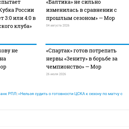
испытает
«Балтика» не сильно
Кубка России
изменилась в сравнении с
т 3:0 или 4:0 в
прошлым сезоном» — Мор
ского клуба»
04 августа 2026
ову не
«Спартак» готов потрепать
 на
нервы «Зениту» в борьбе за
Мор
чемпионство» — Мор
26 июля 2026
Банк РПЛ
:
«Нельзя судить о готовности ЦСКА к сезону по матчу с