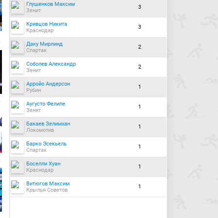
Глушенков Максим
3
Зенит
Кривцов Никита
3
Краснодар
Даку Мирлинд
2
Спартак
Соболев Александр
2
Зенит
Арройо Андерсон
1
Рубин
Аугусто Фелипе
1
Зенит
Бакаев Зелимхан
1
Локомотив
Барко Эсекьель
1
Спартак
Боселли Хуан
1
Краснодар
Витюгов Максим
1
Крылья Советов