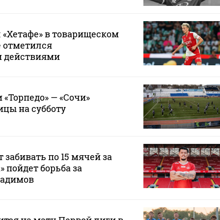
 «Хетафе» в товарищеском
е отметился
и действиями
 «Торпедо» — «Сочи»
ицы на субботу
 забивать по 15 мячей за
а» пойдет борьба за
Радимов