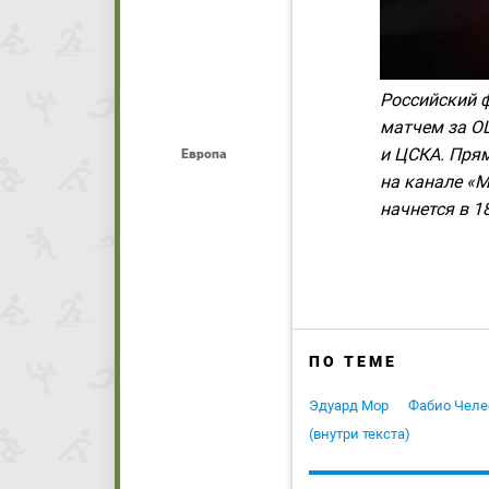
Российский ф
матчем за O
и ЦСКА. Пря
Европа
на канале «Ма
начнется в 1
ПО ТЕМЕ
Эдуард Мор
Фабио Челе
(внутри текста)