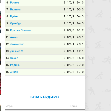
6
Ростов
2
1/0/1
5-4
3
7
Балтика
2
1/0/1
3-3
3
8
Рубин
2
1/0/1
3-4
3
9
Оренбург
2
1/0/1
2-4
3
10
Крылья Советов
2
0/2/0
1-1
2
11
Ахмат
2
0/1/1
2-3
1
12
Локомотив
2
0/1/1
2-3
1
13
Динамо М
2
0/1/1
1-2
1
14
Факел
2
0/0/2
3-5
0
15
Родина
2
0/0/2
2-7
0
16
Акрон
2
0/0/2
1-7
0
БОМБАРДИРЫ
Игрок
Голы