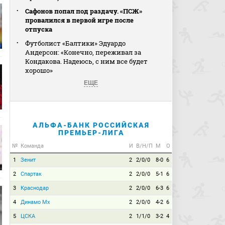
Сафонов попал под раздачу. «ПСЖ»
провалился в первой игре после
отпуска
Футболист «Балтики» Эдуардо
Андерсон: «Конечно, переживал за
Кондакова. Надеюсь, с ним все будет
хорошо»
ЕЩЕ
АЛЬФА-БАНК РОССИЙСКАЯ
ПРЕМЬЕР-ЛИГА
№
Команда
И
В/Н/П
М
О
1
Зенит
2
2/0/0
8-0
6
2
Спартак
2
2/0/0
5-1
6
3
Краснодар
2
2/0/0
6-3
6
4
Динамо Мх
2
2/0/0
4-2
6
5
ЦСКА
2
1/1/0
3-2
4