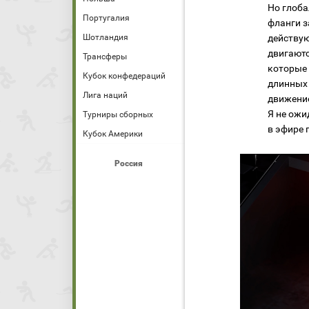
Но глоба
Португалия
фланги з
Шотландия
действую
двигаютс
Трансферы
которые 
Кубок конфедераций
длинных 
Лига наций
движение
Я не ожи
Турниры сборных
в эфире 
Кубок Америки
Россия