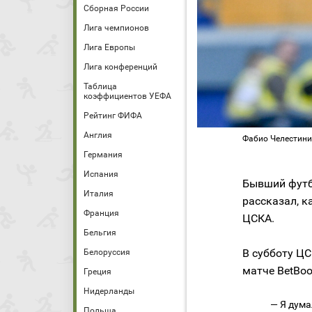
Сборная России
Лига чемпионов
Лига Европы
Лига конференций
Таблица
коэффициентов УЕФА
Рейтинг ФИФА
Англия
Фабио Челестини 
Германия
Испания
Бывший футб
Италия
рассказал, к
Франция
ЦСКА.
Бельгия
В субботу Ц
Белоруссия
матче BetBoo
Греция
Нидерланды
— Я дума
Польша