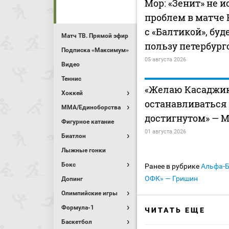
Мор: «Зенит» не 
проблем в матче 
с «Балтикой», буде
Матч ТВ. Прямой эфир
пользу петербург
Подписка «Максимум»
05 августа 2026
Видео
Теннис
«Желаю Касаджик
Хоккей
останавливаться
MMA/Единоборства
достигнутом» — 
Фигурное катание
01 августа 2026
Биатлон
Лыжные гонки
Бокс
Ранее в рубрике
Альфа-
ОФК» — Гришин
Допинг
Олимпийские игры
Формула-1
ЧИТАТЬ ЕЩЕ
Баскетбол