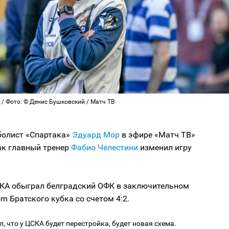
/ Фото: © Денис Бушковский / Матч ТВ
олист «Спартака»
Эдуард Мор
в эфире «Матч ТВ»
ак главный тренер
Фабио Челестини
изменил игру
СКА обыграл белградский ОФК в заключительном
m Братского кубка со счетом 4:2.
л, что у ЦСКА будет перестройка, будет новая схема.