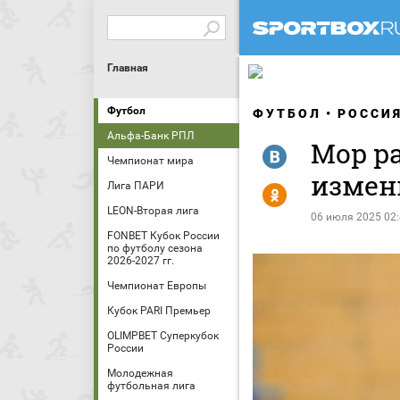
Главная
Футбол
ФУТБОЛ
РОССИ
Альфа-Банк РПЛ
Мор ра
R
Чемпионат мира
измен
Лига ПАРИ
Y
LEON-Вторая лига
06 июля 2025 02
FONBET Кубок России
по футболу сезона
2026-2027 гг.
Чемпионат Европы
Кубок PARI Премьер
OLIMPBET Суперкубок
России
Молодежная
футбольная лига