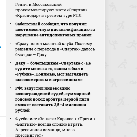
Генич и Моссаковский
прокомментируют матч «Спартак» —
«Краснодар» в третьем туре РПЛ
Заболотный сообщил, что получил
шестимесячную дисквалификацию за
нарушение антидопинговых правил
«Сразу понял масштаб клуба. Поэтому
решение о переходе в «Спартак» далось
быстро» — Даку
Даку — болельщикам «Спартака»: «Не
судите меня за то, каким я был в
«Рубине». Понимаю, мог выглядеть
высокомерным и агрессивным»
РФС запустил индексацию
вознаграждений судей, суммарный
годовой доход арбитра Первой лиги
сможет составить 3,5–4 миллиона
рублей
Футболист «Зенита» Караваев: «Против
«Балтики» всегда сложно играть.
Агрессивная команда, много
прессингует»