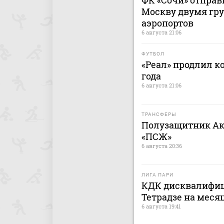
ФК «Сочи» отправ
Москву двумя гру
аэропортов
6 августа 21:06
ФУТБОЛ
«Реал» продлил к
года
6 августа 21:06
ТРАНСФЕРЫ
Полузащитник Ак
«ПСЖ»
6 августа 20:36
ЛИГА ПАРИ
КДК дисквалифиц
Тетрадзе на меся
6 августа 19:41