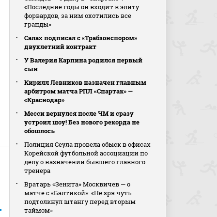
«Последние годы он входит в элиту
форвардов, за ним охотились все
гранды»
Салах подписал с «Трабзонспором»
двухлетний контракт
У Валерия Карпина родился первый
сын
Кирилл Левников назначен главным
арбитром матча РПЛ «Спартак» —
«Краснодар»
Месси вернулся после ЧМ и сразу
устроил шоу! Без нового рекорда не
обошлось
Полиция Сеула провела обыск в офисах
Корейской футбольной ассоциации по
делу о назначении бывшего главного
тренера
Вратарь «Зенита» Москвичев — о
матче с «Балтикой»: «Не зря чуть
подтолкнул штангу перед вторым
таймом»