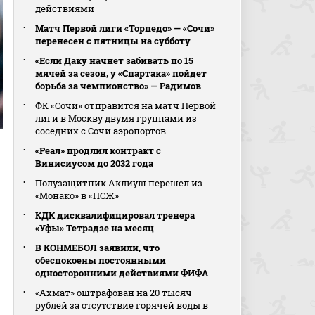
действиями
Матч Первой лиги «Торпедо» — «Сочи»
перенесен с пятницы на субботу
«Если Даку начнет забивать по 15
мячей за сезон, у «Спартака» пойдет
борьба за чемпионство» — Радимов
ФК «Сочи» отправится на матч Первой
лиги в Москву двумя группами из
соседних с Сочи аэропортов
«Реал» продлил контракт с
Винисиусом до 2032 года
Полузащитник Аклиуш перешел из
«Монако» в «ПСЖ»
КДК дисквалифицировал тренера
«Уфы» Тетрадзе на месяц
В КОНМЕБОЛ заявили, что
обеспокоены постоянными
односторонними действиями ФИФА
«Ахмат» оштрафован на 20 тысяч
рублей за отсутствие горячей воды в