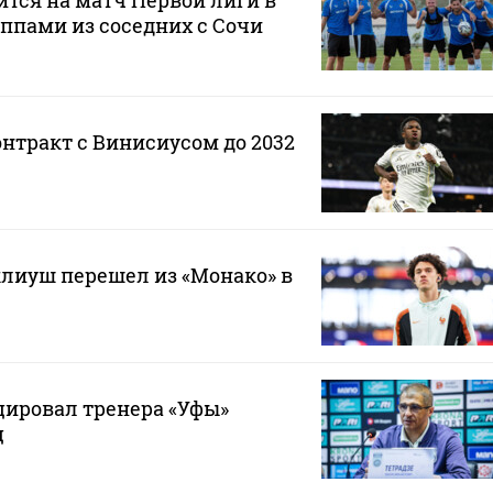
ится на матч Первой лиги в
ппами из соседних с Сочи
онтракт с Винисиусом до 2032
лиуш перешел из «Монако» в
ировал тренера «Уфы»
ц