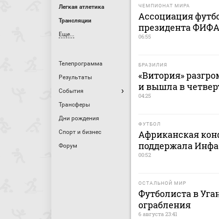
ЧЕМПИОНАТ МИРА
Легкая атлетика
Ассоциация футб
Трансляции
президента ФИФА
Еще...
06:55
Телепрограмма
БРАЗИЛИЯ
«Витория» разгро
Результаты
и вышла в четве
События
04:25
Трансферы
Дни рождения
ФУТБОЛ
Спорт и бизнес
Африканская кон
поддержала Инфа
Форум
00:52
ОСТАЛЬНОЙ МИР
Футболиста в Уга
ограбления
6 августа 23:41