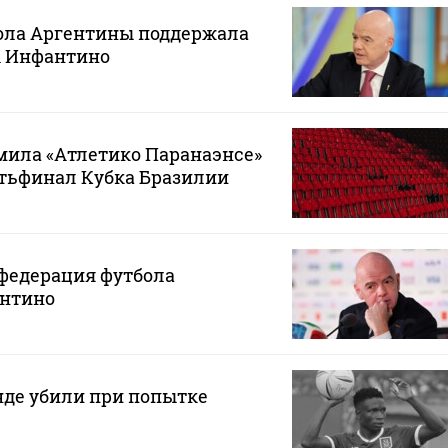
ола Аргентины поддержала
 Инфантино
мила «Атлетико Паранаэнсе»
ртьфинал Кубка Бразилии
федерация футбола
нтино
нде убили при попытке