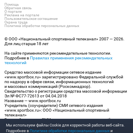
Помощь
Обратная связь
О портале
Реклама на портале
Пользовательское соглашение
Охрана труда
Политика обработки персональных данных
© ООО «Национальный спортивный телеканал» 2007 — 2026.
Для лиц старше 18 лет
На сайте применяются рекомендательные технологии.
Подробнее в
Правилах применения рекомендательных
технологий
Средство массовой информации сетевое издание
«www.sportbox.ru» зарегистрировано Федеральной службой
по надзору в сфере связи, информационных технологий
и массовых коммуникаций (Роскомнадзор).
Свидетельство о регистрации средства массовой информации
Эл № ФС77-72613 от 04.04.2018
Название — www.sportbox.ru
Учредитель (соучредители) СМИ сетевого издания
«www.sportbox.ru»: ООО «Национальный спортивный
телеканал»
Главный редактор СМИ сетевого издания «www.sportbox.ru»:
Конов В.А.
Мы используем файлы Сookie для корректной работы веб-сайта.
Номер телефона редакции СМИ сетевого издания
Подробнее в
Политике обработки персональных данных
и