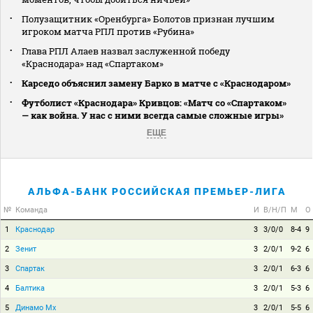
Полузащитник «Оренбурга» Болотов признан лучшим
игроком матча РПЛ против «Рубина»
Глава РПЛ Алаев назвал заслуженной победу
«Краснодара» над «Спартаком»
Карседо объяснил замену Барко в матче с «Краснодаром»
Футболист «Краснодара» Кривцов: «Матч со «Спартаком»
— как война. У нас с ними всегда самые сложные игры»
ЕЩЕ
АЛЬФА-БАНК РОССИЙСКАЯ ПРЕМЬЕР-ЛИГА
№
Команда
И
В/Н/П
М
О
1
Краснодар
3
3/0/0
8-4
9
2
Зенит
3
2/0/1
9-2
6
3
Спартак
3
2/0/1
6-3
6
4
Балтика
3
2/0/1
5-3
6
5
Динамо Мх
3
2/0/1
5-5
6