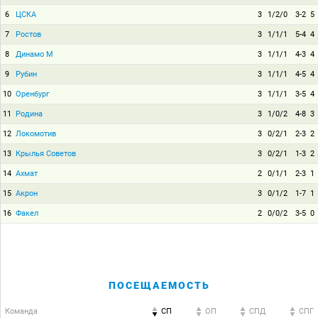
6
ЦСКА
3
1/2/0
3-2
5
7
Ростов
3
1/1/1
5-4
4
8
Динамо М
3
1/1/1
4-3
4
9
Рубин
3
1/1/1
4-5
4
10
Оренбург
3
1/1/1
3-5
4
11
Родина
3
1/0/2
4-8
3
12
Локомотив
3
0/2/1
2-3
2
13
Крылья Советов
3
0/2/1
1-3
2
14
Ахмат
2
0/1/1
2-3
1
15
Акрон
3
0/1/2
1-7
1
16
Факел
2
0/0/2
3-5
0
ПОСЕЩАЕМОСТЬ
Команда
СП
ОП
CПД
CПГ