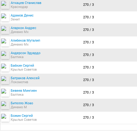
Агкацев Станислав
270 / 3
Краснодар
Адамов Денис
270 / 3
Зенит
Аларкон Андрес
270 / 3
Динамо Мх
Алибеков Муталип
270 / 3
Динамо Мх
Андерсон Эдуардо
270 / 3
Балтика
Бабкин Сергей
270 / 3
Крылья Советов
Батраков Алексей
270 / 3
Локомотив
Бевеев Мингиян
270 / 3
Балтика
Бителло Жоао
270 / 3
Динамо М
Божин Сергей
270 / 3
Крылья Советов