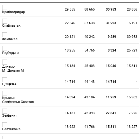
29 555
88 665
30 953
28 856
Краснодар
22 546
67 638
31 223
5 191
Спартак
20 121
40 242
9 289
30 953
Факел
18 255
54 766
3 324
25 721
Родина
15 134
45 403
15 046
15 311
Динамо М
14 714
44 143
14 714
-
ЦСКА
14 394
43 184
11 259
15 962
Крылья Советов
14 131
42 393
27 841
7 276
Зенит
13 922
41 766
15 311
13 227
Балтика