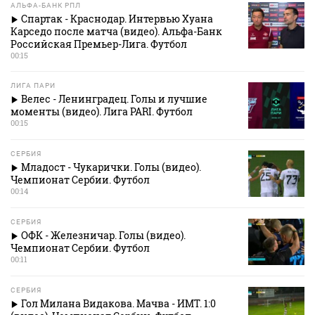
АЛЬФА-БАНК РПЛ
Спартак - Краснодар. Интервью Хуана
Карседо после матча (видео). Альфа-Банк
Российская Премьер-Лига. Футбол
00:15
ЛИГА ПАРИ
Велес - Ленинградец. Голы и лучшие
моменты (видео). Лига PARI. Футбол
00:15
СЕРБИЯ
Младост - Чукарички. Голы (видео).
Чемпионат Сербии. Футбол
00:14
СЕРБИЯ
ОФК - Железничар. Голы (видео).
Чемпионат Сербии. Футбол
00:11
СЕРБИЯ
Гол Милана Видакова. Мачва - ИМТ. 1:0