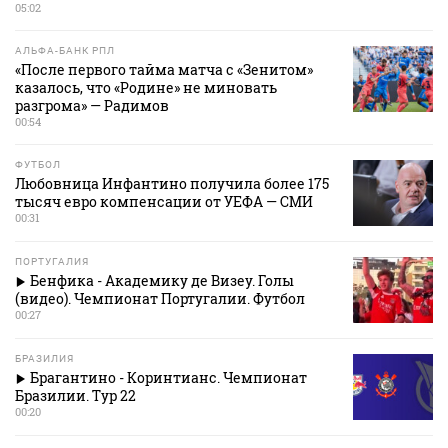
05:02
АЛЬФА-БАНК РПЛ
«После первого тайма матча с «Зенитом»
казалось, что «Родине» не миновать
разгрома» — Радимов
00:54
ФУТБОЛ
Любовница Инфантино получила более 175
тысяч евро компенсации от УЕФА — СМИ
00:31
ПОРТУГАЛИЯ
Бенфика - Академику де Визеу. Голы
(видео). Чемпионат Португалии. Футбол
00:27
БРАЗИЛИЯ
Брагантино - Коринтианс. Чемпионат
Бразилии. Тур 22
00:20