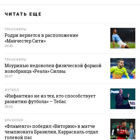
ЧИТАТЬ ЕЩЕ
ТРАНСФЕРЫ
Родри вернется в расположение
«Манчестер Сити»
06:49
ТРАНСФЕРЫ
Моуринью недоволен физической формой
новобранца «Реала» Силвы
06:07
ФУТБОЛ
«Инфантино не из тех, кто способствует
развитию футбола» — Тебас
05:56
БРАЗИЛИЯ
«Фламенго» победил «Виторию» в матче
чемпионата Бразилии, Карраскаль отдал
голевой пас