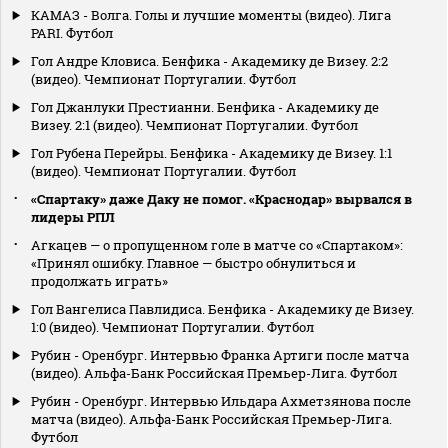
КАМАЗ - Волга. Голы и лучшие моменты (видео). Лига
PARI. Футбол
Гол Андре Кловиса. Бенфика - Академику де Визеу. 2:2
(видео). Чемпионат Португалии. Футбол
Гол Джанлуки Престианни. Бенфика - Академику де
Визеу. 2:1 (видео). Чемпионат Португалии. Футбол
Гол Рубена Перейры. Бенфика - Академику де Визеу. 1:1
(видео). Чемпионат Португалии. Футбол
«Спартаку» даже Даку не помог. «Краснодар» вырвался в
лидеры РПЛ
Агкацев — о пропущенном голе в матче со «Спартаком»:
«Принял ошибку. Главное — быстро обнулиться и
продолжать играть»
Гол Вангелиса Павлидиса. Бенфика - Академику де Визеу.
1:0 (видео). Чемпионат Португалии. Футбол
Рубин - Оренбург. Интервью Франка Артиги после матча
(видео). Альфа-Банк Российская Премьер-Лига. Футбол
Рубин - Оренбург. Интервью Ильдара Ахметзянова после
матча (видео). Альфа-Банк Российская Премьер-Лига.
Футбол