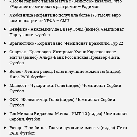
«После первого тайма матча с «Зенитом» казалось, что
«Родине» не миновать разгрома» — Радимов
Любовница Инфантино получила более 175 тысяч евро
компенсации от УЕФА — СМИ
Бенфика - Академику де Визеу. Голы (видео). Чемпионат
Португалии. Футбол
Брагантино - Коринтианс. Чемпионат Бразилии. Тур 22
Спартак - Краснодар. Интервью Хуана Карседо после
матча (видео). Альфа-Банк Российская Премьер-Лига.
Футбол
Велес - Ленинградец. Голы и лучшие моменты (видео).
Лига PARI. Футбол
Младост - Чукарички. Голы (видео). Чемпионат Сербии.
Футбол
ОФК - Железничар. Голы (видео). Чемпионат Сербии.
Футбол
Гол Милана Видакова. Мачва - ИМТ. 1:0 (видео). Чемпионат
Сербии. Футбол
Ротор - Челябинск. Голы и лучшие моменты (видео). Лига
PARI. Футбол