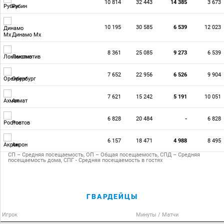
10 814
32 443
14 385
3 673
Рубин
10 195
30 585
6 539
12 023
Динамо Мх
8 361
25 085
9 273
6 539
Локомотив
7 652
22 956
6 526
9 904
Оренбург
7 621
15 242
5 191
10 051
Ахмат
6 828
20 484
-
6 828
Ростов
6 157
18 471
4 988
8 495
Акрон
СП – Средняя посещаемость, ОП – Общая посещаемость, СПД – Средняя
посещаемость дома, СПГ - Средняя посещаемость в гостях
ГВАРДЕЙЦЫ
Игрок
Минуты / Матчи