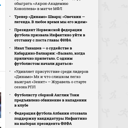
обыграть «Акрон‑Академию
Коноплева» в матче МФЛ
Тренер «Динамо» Шварц: «Овечкин —
легенда. В любое время мы его ждем»
Президент Норвежской федерации
футбола призвала Инфантино уйти в
отставку с поста главы ФИФА
Инал Танашев — о судействе в
Кабардино‑Балкарии: «Бывало, когда
прилично прилетало. С одним
футболистом начали драться»
«Удивляет присутствие среди лидеров
«Динамо» Мх и что слишком легко
выиграл «Зенит» — Журавель о старте
сезона РПЛ
Футболисту сборной Англии Тони
предъявлено обвинение в нападении
в клубе
Федерация футбола Албании отозвала
поддержку кандидатуры Инфантино
на выборах президента ФИФА