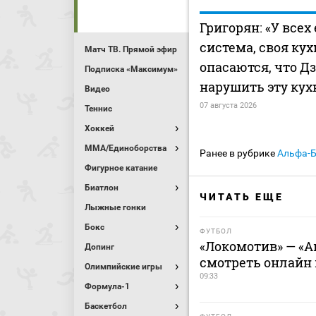
Григорян: «У всех
система, своя кух
Матч ТВ. Прямой эфир
опасаются, что Д
Подписка «Максимум»
нарушить эту ку
Видео
07 августа 2026
Теннис
Хоккей
MMA/Единоборства
Ранее в рубрике
Альфа-
Фигурное катание
Биатлон
ЧИТАТЬ ЕЩЕ
Лыжные гонки
Бокс
ФУТБОЛ
«Локомотив» — «Ак
Допинг
смотреть онлайн м
Олимпийские игры
09:33
Формула-1
Баскетбол