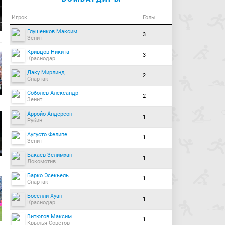
Игрок
Голы
Глушенков Максим
3
Зенит
Кривцов Никита
3
Краснодар
Даку Мирлинд
2
Спартак
Соболев Александр
2
Зенит
Арройо Андерсон
1
Рубин
Аугусто Фелипе
1
Зенит
Бакаев Зелимхан
1
Локомотив
Барко Эсекьель
1
Спартак
Боселли Хуан
1
Краснодар
Витюгов Максим
1
Крылья Советов