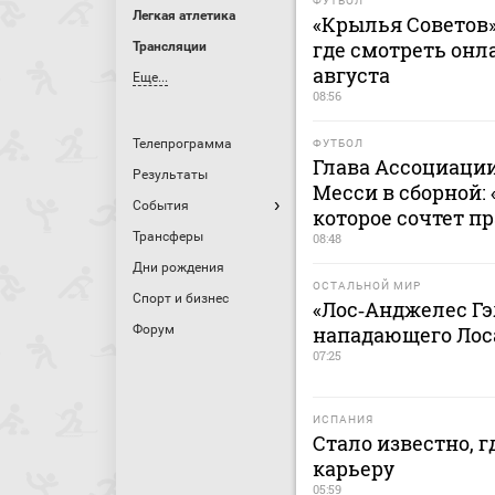
ФУТБОЛ
Легкая атлетика
«Крылья Советов» 
где смотреть онла
Трансляции
августа
Еще...
08:56
Телепрограмма
ФУТБОЛ
Глава Ассоциации
Результаты
Месси в сборной:
События
которое сочтет 
Трансферы
08:48
Дни рождения
ОСТАЛЬНОЙ МИР
Спорт и бизнес
«Лос‑Анджелес Гэ
Форум
нападающего Лос
07:25
ИСПАНИЯ
Стало известно, 
карьеру
05:59