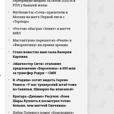
серебряную медаль за сезон‑2015/16 в
РПЛ у бывшей жены
Футболисты «Сочи» прилетели в
Москву на матч Первой лиги с
«Торпедо»
«Ростов» обыграл «Зенит» в матче
МФЛ
Мастантуоно перешел из «Реала» в
«Фиорентину» на правах аренды
Стало известно имя сына Валерия
Карпина
«Манчестер Сити» отклонил
предложение «Барселоны» в €50 млн
за трансфер Родри — СМИ
В «Родине» хотят видеть Серхио
Рамоса: «У нас тренерский штаб тоже
из Севильи. Шикарно бы вписался!»
Вратарь «Динамо» Расулов: «Боев
Шары Буллета я посмотрел точно
больше, чем матчей Овечкина»
Дубль Полевого помог «Краснодару»