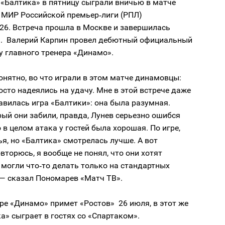
«Балтика» в пятницу сыграли вничью в матче
 МИР Российской премьер‑лиги (РПЛ)
26. Встреча прошла в Москве и завершилась
:1. Валерий Карпин провел дебютный официальный
у главного тренера «Динамо».
онятно, во что играли в этом матче динамовцы:
осто надеялись на удачу. Мне в этой встрече даже
вилась игра «Балтики»: она была разумная.
рый они забили, правда, Лунев серьезно ошибся
о в целом атака у гостей была хорошая. По игре,
ья, но «Балтика» смотрелась лучше. А вот
вторюсь, я вообще не понял, что они хотят
 могли что‑то делать только на стандартных
 — сказал Пономарев «Матч ТВ».
ре «Динамо» примет «Ростов» 26 июля, в этот же
а» сыграет в гостях со «Спартаком».