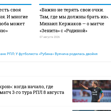
 есть своя
«Важно не терять свои очки.
ня. И многие
Там, где мы должны брать их».
зюба может
Михаил Кержаков — о матче
хню»
«Зенита» с «Родиной»
07 августа 2026
Банк РПЛ
:
У футболиста «Рубина» Вуячича родилась двойня
рон»: когда начало, где
атч 3‑го тура РПЛ 8 августа