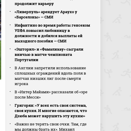
продолжит карьеру
«Ливерпуль» арендует Араухо у
«Барселоны» — СМИ
Инфантино во время работы генсеком
УЕФА повысил любовницу в
должности и добился выплаты ей
выходного пособия — СМИ
«Эшторил» и «Фамаликау» сыграли
вничью в матче чемпионата
Португалии
В Англии запретили использование
сплошных ограждений вдоль поля в
матчах низших лиг после смерти
игрока
В «Интер Майами» рассказали об «эре
после Месси»
Григорян: «У всех есть своя система,
своя кухня. И многие опасаются, что
Дзюба может нарушить эту кухню»
«Важно не терять свои очки. Там, где
мы должны брать их». Михаил