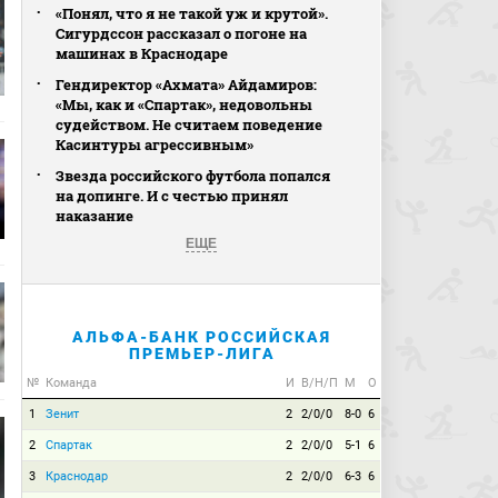
«Понял, что я не такой уж и крутой».
Сигурдссон рассказал о погоне на
машинах в Краснодаре
Гендиректор «Ахмата» Айдамиров:
«Мы, как и «Спартак», недовольны
судейством. Не считаем поведение
Касинтуры агрессивным»
Звезда российского футбола попался
на допинге. И с честью принял
наказание
ЕЩЕ
АЛЬФА-БАНК РОССИЙСКАЯ
ПРЕМЬЕР-ЛИГА
№
Команда
И
В/Н/П
М
О
1
Зенит
2
2/0/0
8-0
6
2
Спартак
2
2/0/0
5-1
6
3
Краснодар
2
2/0/0
6-3
6