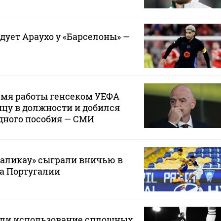
дует Араухо у «Барселоны» —
емя работы генсеком УЕФА
цу в должности и добился
дного пособия — СМИ
маликау» сыграли вничью в
а Португалии
или использование сплошных