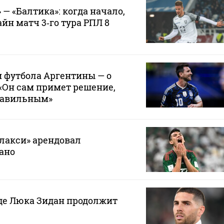
— «Балтика»: когда начало,
йн матч 3‑го тура РПЛ 8
 футбола Аргентины — о
 «Он сам примет решение,
правильным»
лакси» арендовал
ано
где Люка Зидан продолжит