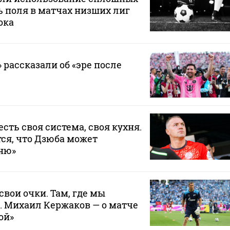
 поля в матчах низших лиг
ока
 рассказали об «эре после
 есть своя система, своя кухня.
ся, что Дзюба может
хню»
свои очки. Там, где мы
. Михаил Кержаков — о матче
ой»