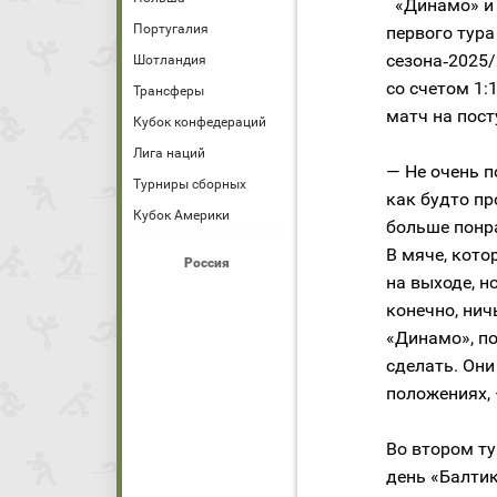
«Динамо» и 
Португалия
первого тура
сезона‑2025/
Шотландия
со счетом 1
Трансферы
матч на пост
Кубок конфедераций
Лига наций
— Не очень п
Турниры сборных
как будто пр
Кубок Америки
больше понра
В мяче, кото
Россия
на выходе, н
конечно, нич
«Динамо», по
сделать. Они
положениях,
Во втором ту
день «Балтик