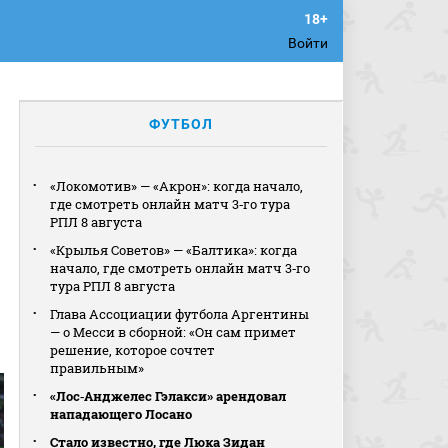
Войти
ФУТБОЛ
«Локомотив» — «Акрон»: когда начало,
где смотреть онлайн матч 3‑го тура
РПЛ 8 августа
«Крылья Советов» — «Балтика»: когда
начало, где смотреть онлайн матч 3‑го
тура РПЛ 8 августа
Глава Ассоциации футбола Аргентины
— о Месси в сборной: «Он сам примет
решение, которое сочтет
правильным»
«Лос‑Анджелес Гэлакси» арендовал
нападающего Лосано
Стало известно, где Люка Зидан