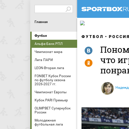
Главная
Футбол
ФУТБОЛ
РОССИ
Альфа-Банк РПЛ
Понома
R
Чемпионат мира
что иг
Лига ПАРИ
Y
понра
LEON-Вторая лига
FONBET Кубок России
по футболу сезона
2026-2027 гг.
Надежд
Чемпионат Европы
Кубок PARI Премьер
OLIMPBET Суперкубок
России
Молодежная
футбольная лига