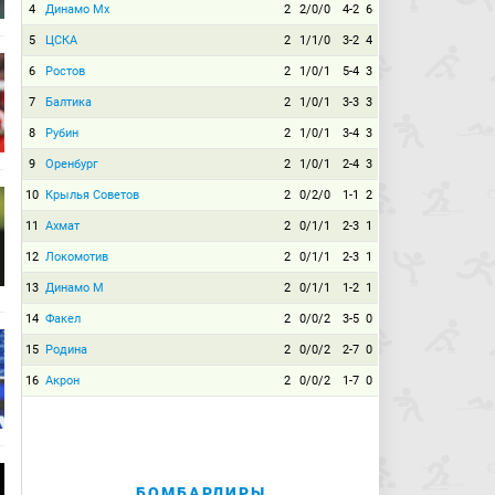
4
Динамо Мх
2
2/0/0
4-2
6
5
ЦСКА
2
1/1/0
3-2
4
6
Ростов
2
1/0/1
5-4
3
7
Балтика
2
1/0/1
3-3
3
8
Рубин
2
1/0/1
3-4
3
9
Оренбург
2
1/0/1
2-4
3
10
Крылья Советов
2
0/2/0
1-1
2
11
Ахмат
2
0/1/1
2-3
1
12
Локомотив
2
0/1/1
2-3
1
13
Динамо М
2
0/1/1
1-2
1
14
Факел
2
0/0/2
3-5
0
15
Родина
2
0/0/2
2-7
0
16
Акрон
2
0/0/2
1-7
0
БОМБАРДИРЫ