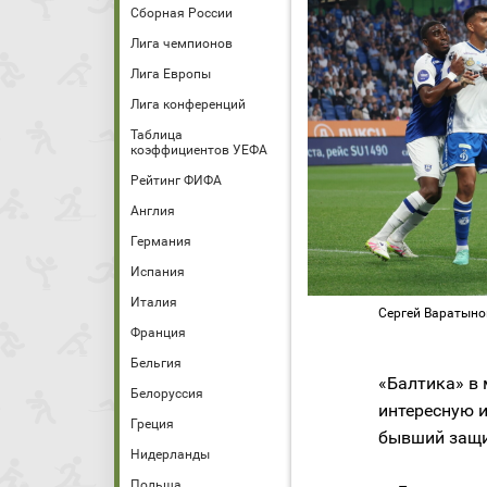
Сборная России
Лига чемпионов
Лига Европы
Лига конференций
Таблица
коэффициентов УЕФА
Рейтинг ФИФА
Англия
Германия
Испания
Италия
Сергей Варатыно
Франция
Бельгия
«Балтика» в 
Белоруссия
интересную и
Греция
бывший защи
Нидерланды
Польша