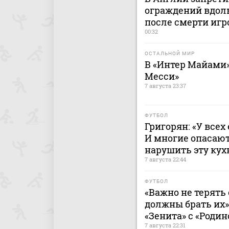
ограждений вдоль
после смерти игр
00:32
ОСТАЛЬНОЙ МИР
В «Интер Майами»
Месси»
7 августа 23:37
ФУТБОЛ
Григорян: «У всех
И многие опасают
нарушить эту ку
7 августа 22:44
ФУТБОЛ
«Важно не терять 
должны брать их»
«Зенита» с «Родин
7 августа 22:31