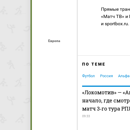
Прямые тран
«Матч ТВ» и 
и sportbox.ru.
Европа
ПО ТЕМЕ
Футбол
Россия
Альфа
«Локомотив» — «А
начало, где смот
матч 3‑го тура РП
09:33