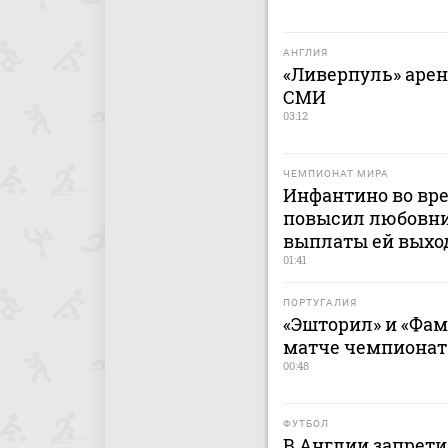
АНГЛИЯ
«Ливерпуль» арен
СМИ
03:12
ЧЕМПИОНАТ МИРА
Инфантино во вр
повысил любовни
выплаты ей выхо
01:41
ПОРТУГАЛИЯ
«Эшторил» и «Фа
матче чемпионат
00:48
ФУТБОЛ
В Англии запрет