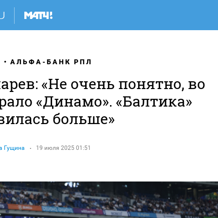
Я
АЛЬФА-БАНК РПЛ
рев: «Не очень понятно, во
рало «Динамо». «Балтика»
вилась больше»
а Гущина
19 июля 2025 01:51