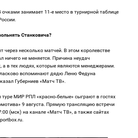
4 очками занимает 11‑е место в турнирной таблице
России.
увольнять Станковича?
ят через несколько матчей. В этом королевстве
л ничего не меняется. Причина неудач
х, а в тех людях, которые являются менеджерами.
ласково вспоминают дядю Леню Федуна
сказал Губерниев «Матч ТВ».
 туре МИР РПЛ «красно‑белые» сыграют в гостях
омотива» 9 августа. Прямую трансляцию встречи
7:00 (мск) на канале «Матч ТВ», а также сайтах
portbox.ru.