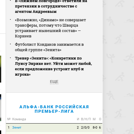
В «Нижнем Новгороде» ответили на
претензии в сотрудничестве с
агентом Андреевым
«Возможно, «Динамо» не совершает
трансферы, потому что Шварца
устраивает нынешний состав» —
Корнеев
Футболист Кондаков занимается в
общей группе «Зенита»
Тренер «Зенита»: «Конкретики по
Луису Энрике нет. Уйти может любой,
если предложение устроит клуб и
игрока»
ЕЩЕ
АЛЬФА-БАНК РОССИЙСКАЯ
ПРЕМЬЕР-ЛИГА
№
Команда
И
В/Н/П
М
О
1
Зенит
2
2/0/0
8-0
6