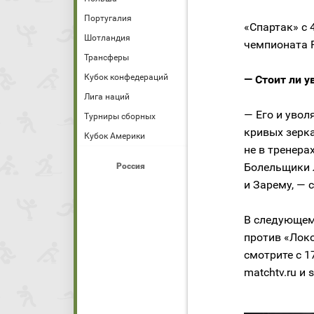
Португалия
«Спартак» с 
Шотландия
чемпионата 
Трансферы
Кубок конфедераций
— Стоит ли 
Лига наций
— Его и увол
Турниры сборных
кривых зерка
Кубок Америки
не в тренера
Болельщики 
Россия
и Зарему, — 
В следующем
против «Лок
смотрите с 1
matchtv.ru и s