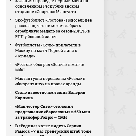
«Алания» проведет первый матч на
обновленном Республиканском
стадионе «Спартак» 15 августа
Экс‑футболист «Ростова» Новосельцев
рассказал, что не может забрать
серебряную медаль за сезон‑2015/16 в
РПЛ у бывшей жены
Футболисты «Сочи» прилетели в
Москву на матч Первой лиги с
«Торпедо»
«Ростов» обыграл «Зенит» в матче
МФЛ
Мастантуоно перешел из «Реала» в
«Фиорентину» на правах аренды
Стало известно имя сына Валерия
Карпина
«Манчестер Сити» отклонил
предложение «Барселоны» в €50 млн
за трансфер Родри — СМИ
В «Родине» хотят видеть Серхио
Рамоса: «У нас тренерский штаб тоже