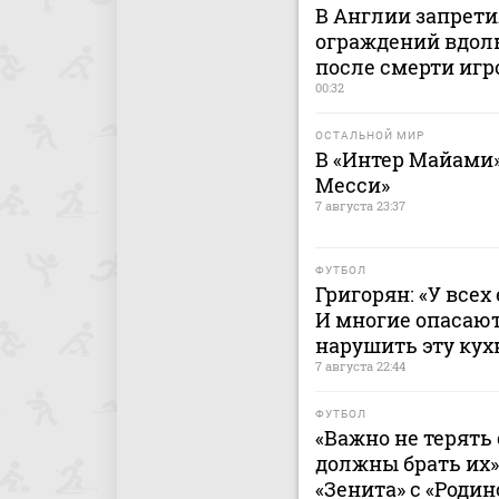
В Англии запрет
ограждений вдоль
после смерти игр
00:32
ОСТАЛЬНОЙ МИР
В «Интер Майами»
Месси»
7 августа 23:37
ФУТБОЛ
Григорян: «У всех
И многие опасают
нарушить эту ку
7 августа 22:44
ФУТБОЛ
«Важно не терять 
должны брать их»
«Зенита» с «Родин