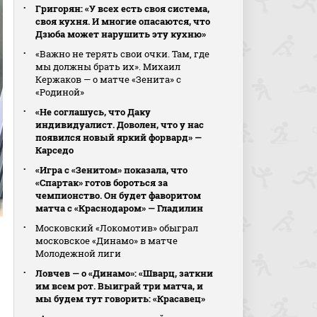
Григорян: «У всех есть своя система,
своя кухня. И многие опасаются, что
Дзюба может нарушить эту кухню»
«Важно не терять свои очки. Там, где
мы должны брать их». Михаил
Кержаков — о матче «Зенита» с
«Родиной»
«Не соглашусь, что Даку
индивидуалист. Доволен, что у нас
появился новый яркий форвард» —
Карседо
«Игра с «Зенитом» показала, что
«Спартак» готов бороться за
чемпионство. Он будет фаворитом
матча с «Краснодаром» — Гладилин
Московский «Локомотив» обыграл
московское «Динамо» в матче
Молодежной лиги
Ловчев — о «Динамо»: «Шварц, заткни
им всем рот. Выиграй три матча, и
мы будем тут говорить: «Красавец»