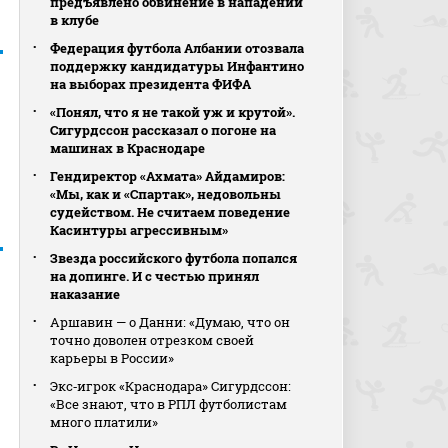
предъявлено обвинение в нападении
в клубе
Федерация футбола Албании отозвала
поддержку кандидатуры Инфантино
на выборах президента ФИФА
«Понял, что я не такой уж и крутой».
Сигурдссон рассказал о погоне на
машинах в Краснодаре
Гендиректор «Ахмата» Айдамиров:
«Мы, как и «Спартак», недовольны
судейством. Не считаем поведение
Касинтуры агрессивным»
Звезда российского футбола попался
на допинге. И с честью принял
наказание
Аршавин — о Данни: «Думаю, что он
точно доволен отрезком своей
карьеры в России»
Экс‑игрок «Краснодара» Сигурдссон:
«Все знают, что в РПЛ футболистам
много платили»