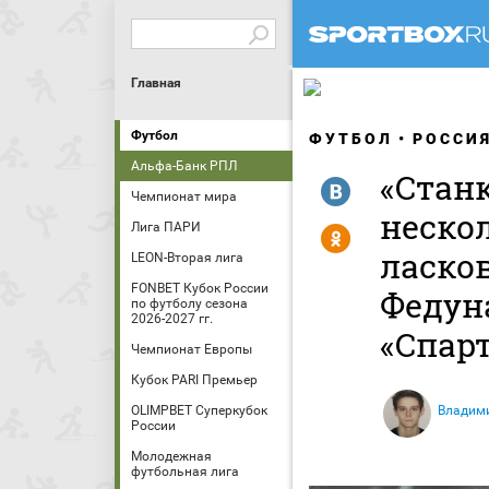
Главная
Футбол
ФУТБОЛ
РОССИ
Альфа-Банк РПЛ
«Стан
R
Чемпионат мира
неско
Лига ПАРИ
Y
ласко
LEON-Вторая лига
FONBET Кубок России
Федуна
по футболу сезона
2026-2027 гг.
«Спар
Чемпионат Европы
Кубок PARI Премьер
OLIMPBET Суперкубок
Владим
России
Молодежная
футбольная лига