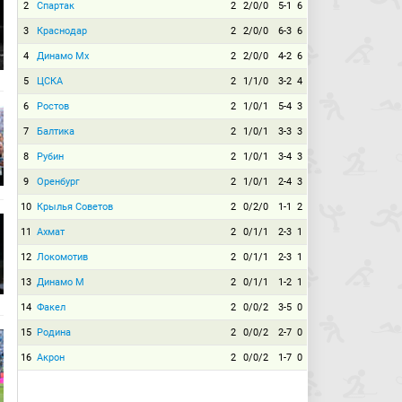
2
Спартак
2
2/0/0
5-1
6
3
Краснодар
2
2/0/0
6-3
6
4
Динамо Мх
2
2/0/0
4-2
6
5
ЦСКА
2
1/1/0
3-2
4
6
Ростов
2
1/0/1
5-4
3
7
Балтика
2
1/0/1
3-3
3
8
Рубин
2
1/0/1
3-4
3
9
Оренбург
2
1/0/1
2-4
3
10
Крылья Советов
2
0/2/0
1-1
2
11
Ахмат
2
0/1/1
2-3
1
12
Локомотив
2
0/1/1
2-3
1
13
Динамо М
2
0/1/1
1-2
1
14
Факел
2
0/0/2
3-5
0
15
Родина
2
0/0/2
2-7
0
16
Акрон
2
0/0/2
1-7
0