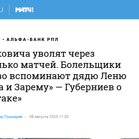
Я
АЛЬФА-БАНК РПЛ
ковича уволят через
лько матчей. Болельщики
во вспоминают дядю Леню
 и Зарему» — Губерниев о
таке»
ир Пушкарев
08 августа 2025 11:20