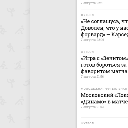
7 августа 22:31
ФУТБОЛ
«Не соглашусь, ч
Доволен, что у н
форвард» — Карсе
7 августа 22:06
ФУТБОЛ
«Игра с «Зенитом»
готов бороться за
фаворитом матча 
7 августа 21:56
МОЛОДЕЖНАЯ ФУТБОЛЬНАЯ 
Московский «Лок
«Динамо» в матч
7 августа 21:03
ФУТБОЛ