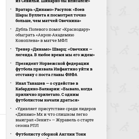
из Севильи. Шикарно бы вписался!»
Вратарь «Динамо» Расулов: «Боев
Шары Буллета я посмотрел точно
больше, чем матчей Овечкина»
Дубль Полевого помог «Краснодару»
обыграть «Акрон‑Академию
Коноплева» в матче МФЛ
Тренер «Динамо» Шварц: «Овечкин —
легенда. В любое время мы его ждем»
Президент Норвежской федерации
футбола призвала Инфантино уйти в
отставку с поста главы ФИФА
Инал Танашев — о судействе в
Кабардино‑Балкарии: «Бывало, когда
прилично прилетало. С одним
футболистом начали драться»
«Удивляет присутствие среди лидеров
«Динамо» Мх и что слишком легко
выиграл «Зенит» — Журавель о старте
сезона РПЛ
Футболисту сборной Англии Тони