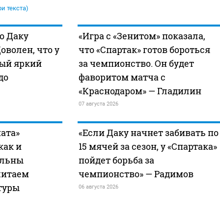
ри текста)
о Даку
«Игра с «Зенитом» показала,
оволен, что у
что «Спартак» готов бороться
вый яркий
за чемпионство. Он будет
до
фаворитом матча с
«Краснодаром» — Гладилин
07 августа 2026
ата»
«Если Даку начнет забивать по
как и
15 мячей за сезон, у «Спартака»
ольны
пойдет борьба за
читаем
чемпионство» — Радимов
туры
06 августа 2026