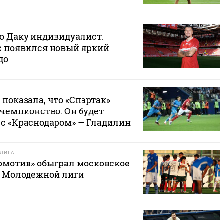
то Даку индивидуалист.
ас появился новый яркий
до
 показала, что «Спартак»
 чемпионство. Он будет
с «Краснодаром» — Гладилин
ЛИГА
омотив» обыграл московское
е Молодежной лиги