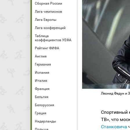
Сборная России
Лига чемпионов
Лига Европы
Лига конференций
Таблица
коэффициентов УЕФА
Рейтинг ФИФА
Англия
Германия
Испания
Италия
Франция
Леонид Федун и 
Бельгия
Белоруссия
Спортивный
Греция
ТВ», что мос
Нидерланды
Станковича
ч
Польша