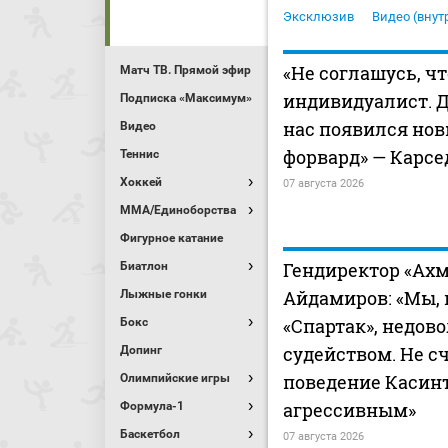
Эксклюзив
Видео (внут
«Не соглашусь, чт
Матч ТВ. Прямой эфир
индивидуалист. Д
Подписка «Максимум»
нас появился но
Видео
форвард» — Карсе
Теннис
Хоккей
07 августа 2026
MMA/Единоборства
Фигурное катание
Гендиректор «Ахм
Биатлон
Айдамиров: «Мы, 
Лыжные гонки
«Спартак», недов
Бокс
судейством. Не с
Допинг
поведение Касин
Олимпийские игры
агрессивным»
Формула-1
Баскетбол
07 августа 2026