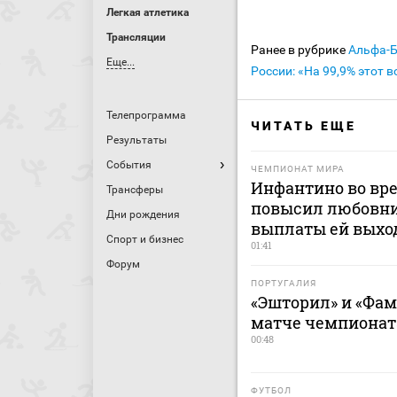
Легкая атлетика
Трансляции
Ранее в рубрике
Альфа-
Еще...
России: «На 99,9% этот 
Телепрограмма
ЧИТАТЬ ЕЩЕ
Результаты
События
ЧЕМПИОНАТ МИРА
Инфантино во вр
Трансферы
повысил любовни
Дни рождения
выплаты ей выхо
Спорт и бизнес
01:41
Форум
ПОРТУГАЛИЯ
«Эшторил» и «Фа
матче чемпионат
00:48
ФУТБОЛ