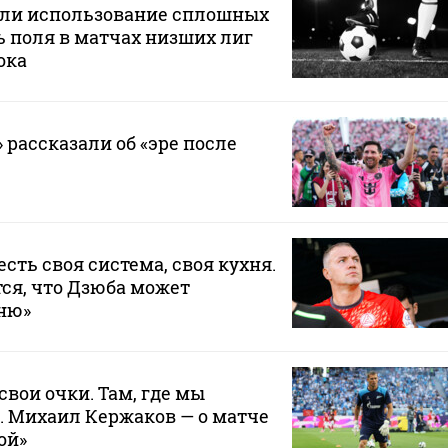
или использование сплошных
 поля в матчах низших лиг
ока
 рассказали об «эре после
 есть своя система, своя кухня.
ся, что Дзюба может
хню»
свои очки. Там, где мы
. Михаил Кержаков — о матче
ой»