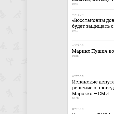
08:21
ФУТБОЛ
«Восстановим дов
будет защищать 
07:19
ФУТБОЛ
Марино Пушич во
05:58
ФУТБОЛ
Испанские депут
решение о провед
Марокко — СМИ
05:08
ФУТБОЛ