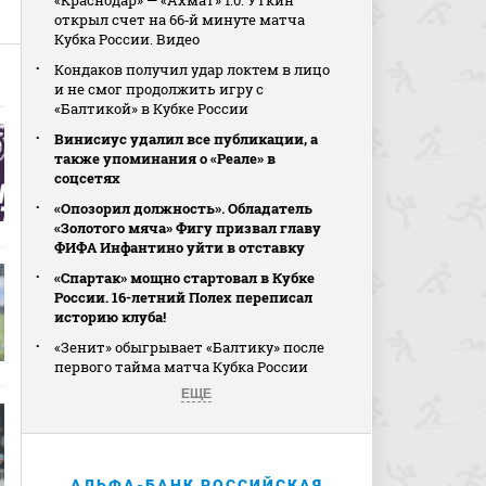
«Краснодар» — «Ахмат» 1:0. Уткин
открыл счет на 66‑й минуте матча
Кубка России. Видео
Кондаков получил удар локтем в лицо
и не смог продолжить игру с
«Балтикой» в Кубке России
Винисиус удалил все публикации, а
также упоминания о «Реале» в
соцсетях
«Опозорил должность». Обладатель
«Золотого мяча» Фигу призвал главу
ФИФА Инфантино уйти в отставку
«Спартак» мощно стартовал в Кубке
России. 16-летний Полех переписал
историю клуба!
«Зенит» обыгрывает «Балтику» после
первого тайма матча Кубка России
ЕЩЕ
АЛЬФА-БАНК РОССИЙСКАЯ