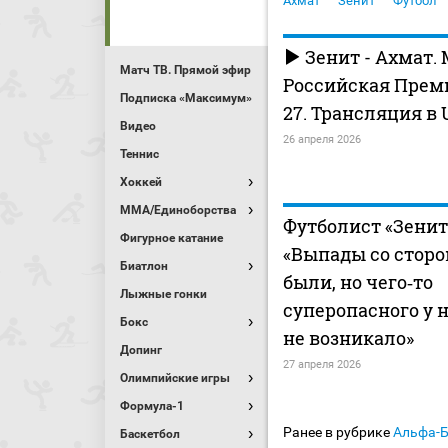
Ахмат
Зенит
Футбол
Зенит - Ахмат.
Матч ТВ. Прямой эфир
Российская Премь
Подписка «Максимум»
27. Трансляция в 
Видео
26 апреля 2026
Теннис
Хоккей
MMA/Единоборства
Футболист «Зенит
Фигурное катание
«Выпады со сторо
Биатлон
были, но чего‑то
Лыжные гонки
суперопасного у 
Бокс
не возникало»
Допинг
27 апреля 2026
Олимпийские игры
Формула-1
Ранее в рубрике
Альфа-
Баскетбол