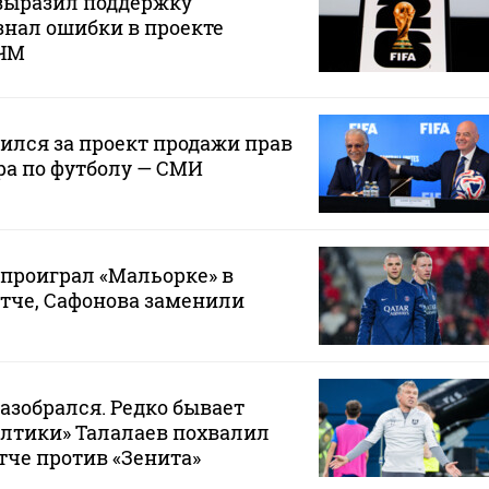
ыразил поддержку
нал ошибки в проекте
 ЧМ
лся за проект продажи прав
ра по футболу — СМИ
проиграл «Мальорке» в
тче, Сафонова заменили
разобрался. Редко бывает
Балтики» Талалаев похвалил
тче против «Зенита»