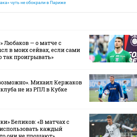
ака» чуть не обокрали в Париже
» Любаков — о матче с
сл в моих сейвах, если сами
о так проигрывать»
возможно». Михаил Кержаков
 клуба не из РПЛ в Кубке
ки» Беликов: «В матчах с
 использовать каждый
то они не прощают»