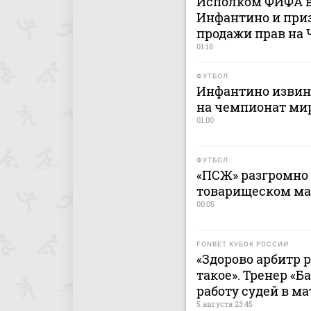
Исполком ФИФА в
Инфантино и приз
продажи прав на
01:18
ФУТБОЛ
Инфантино извини
на чемпионат ми
01:00
ФУТБОЛ
«ПСЖ» разгромно 
товарищеском ма
00:05
FONBET КУБОК РОССИИ
«Здорово арбитр 
такое». Тренер «
работу судей в ма
5 августа 23:45