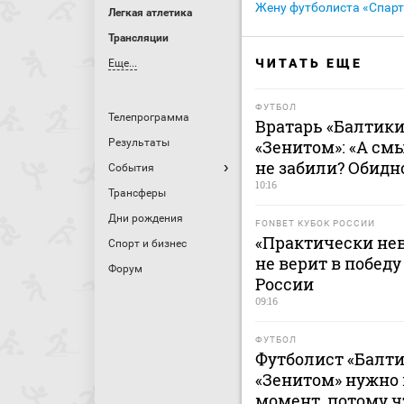
Жену футболиста «Спарт
Легкая атлетика
Трансляции
ЧИТАТЬ ЕЩЕ
Еще...
ФУТБОЛ
Телепрограмма
Вратарь «Балтики
Результаты
«Зенитом»: «А смы
не забили? Обидн
События
10:16
Трансферы
Дни рождения
FONBET КУБОК РОССИИ
«Практически не
Спорт и бизнес
не верит в победу
Форум
России
09:16
ФУТБОЛ
Футболист «Балти
«Зенитом» нужно
момент, потому ч