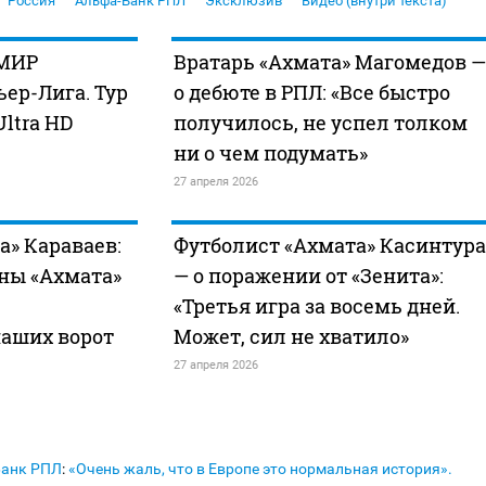
Россия
Альфа-Банк РПЛ
Эксклюзив
Видео (внутри текста)
 МИР
Вратарь «Ахмата» Магомедов —
ер-Лига. Тур
о дебюте в РПЛ: «Все быстро
Ultra HD
получилось, не успел толком
ни о чем подумать»
27 апреля 2026
а» Караваев:
Футболист «Ахмата» Касинтура
ны «Ахмата»
— о поражении от «Зенита»:
«Третья игра за восемь дней.
наших ворот
Может, сил не хватило»
27 апреля 2026
Банк РПЛ
:
«Очень жаль, что в Европе это нормальная история».