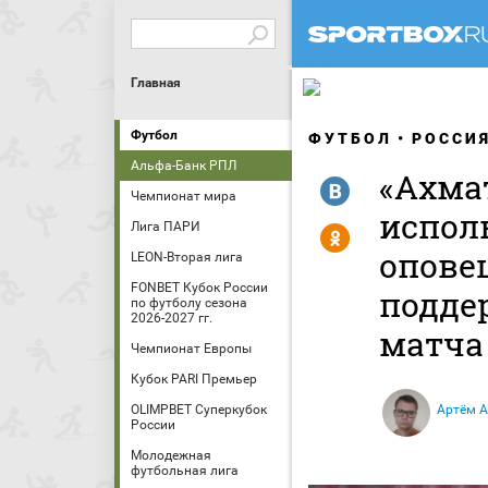
Главная
Футбол
ФУТБОЛ
РОССИ
Альфа-Банк РПЛ
«Ахма
R
Чемпионат мира
испол
Лига ПАРИ
Y
опове
LEON-Вторая лига
FONBET Кубок России
подде
по футболу сезона
2026-2027 гг.
матча
Чемпионат Европы
Кубок PARI Премьер
OLIMPBET Суперкубок
Артём 
России
Молодежная
футбольная лига