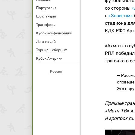
футбольного
со стороны
«
Португалия
с
«Зенитом»
Шотландия
стадиона дл
Трансферы
КДК РФС Арт
Кубок конфедераций
Лига наций
«Ахмат» в с
Турниры сборных
РПЛ победил 
Кубок Америки
три очка в се
Россия
— Рассмо
оповещен
Это нару
Прямые тран
«Матч ТВ» и 
и sportbox.ru.