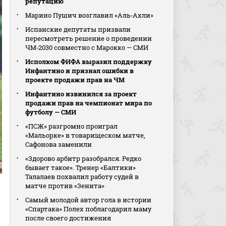
репутацию
Марино Пушич возглавил «Аль‑Ахли»
Испанские депутаты призвали
пересмотреть решение о проведении
ЧМ‑2030 совместно с Марокко — СМИ
Исполком ФИФА выразил поддержку
Инфантино и признал ошибки в
проекте продажи прав на ЧМ
Инфантино извинился за проект
продажи прав на чемпионат мира по
футболу — СМИ
«ПСЖ» разгромно проиграл
«Мальорке» в товарищеском матче,
Сафонова заменили
«Здорово арбитр разобрался. Редко
бывает такое». Тренер «Балтики»
Талалаев похвалил работу судей в
матче против «Зенита»
Самый молодой автор гола в истории
«Спартака» Полех поблагодарил маму
после своего достижения