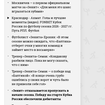
Москвичев — о первом официальном
матче за «Зенит»: «Для меня это шанс
вгрызаться зубами»
Краснодар - Ахмат. Голы и лучшие
моменты (видео). FONBET Кубок
России по футболу сезона 2026 - 2027 гг.
Путь РПЛ. Футбол
Футболист «Зенита» Ерохин: «В этом
сезоне можно ожидать, что «Балтика»
отберет очки у многих команд и
займет место в восьмерке»
Тренер «Зенита» Семак: «Кондакову
разбили лицо. Пока не могу сказать,
что с ним»
Тренер «Зенита» Семак — о победе над
«Балтикой»: «В конце очень грубо
ошиблись у своих ворот и чуть было
не привезли себе гол»
«Зенит» отказывается пропускать в
начале сезона. Победу на старте Кубка
России обеспечили дебютанты