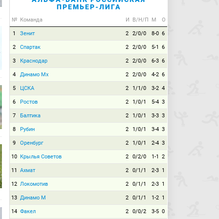
ПРЕМЬЕР-ЛИГА
№
Команда
И
В/Н/П
М
О
1
Зенит
2
2/0/0
8-0
6
2
Спартак
2
2/0/0
5-1
6
3
Краснодар
2
2/0/0
6-3
6
4
Динамо Мх
2
2/0/0
4-2
6
5
ЦСКА
2
1/1/0
3-2
4
6
Ростов
2
1/0/1
5-4
3
7
Балтика
2
1/0/1
3-3
3
8
Рубин
2
1/0/1
3-4
3
9
Оренбург
2
1/0/1
2-4
3
10
Крылья Советов
2
0/2/0
1-1
2
11
Ахмат
2
0/1/1
2-3
1
12
Локомотив
2
0/1/1
2-3
1
13
Динамо М
2
0/1/1
1-2
1
14
Факел
2
0/0/2
3-5
0