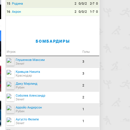
15
Родина
2
0/0/2
2-7
0
16
Акрон
2
0/0/2
1-7
0
БОМБАРДИРЫ
Игрок
Голы
Глушенков Максим
3
Зенит
Кривцов Никита
3
Краснодар
Даку Мирлинд
2
Рубин
Соболев Александр
2
Зенит
Арройо Андерсон
1
Рубин
Аугусто Фелипе
1
Зенит