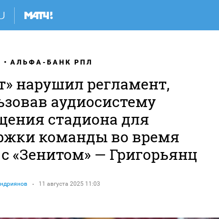
Я
АЛЬФА-БАНК РПЛ
т» нарушил регламент,
ьзовав аудиосистему
щения стадиона для
ржки команды во время
 с «Зенитом» — Григорьянц
Андриянов
11 августа 2025 11:03