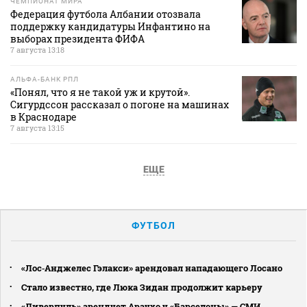
ЧЕМПИОНАТ МИРА
Федерация футбола Албании отозвала
поддержку кандидатуры Инфантино на
выборах президента ФИФА
7 августа 13:18
АЛЬФА-БАНК РПЛ
«Понял, что я не такой уж и крутой».
Сигурдссон рассказал о погоне на машинах
в Краснодаре
7 августа 13:15
ЕЩЕ
ФУТБОЛ
«Лос‑Анджелес Гэлакси» арендовал нападающего Лосано
Стало известно, где Люка Зидан продолжит карьеру
«Ливерпуль» арендует Араухо у «Барселоны» — СМИ