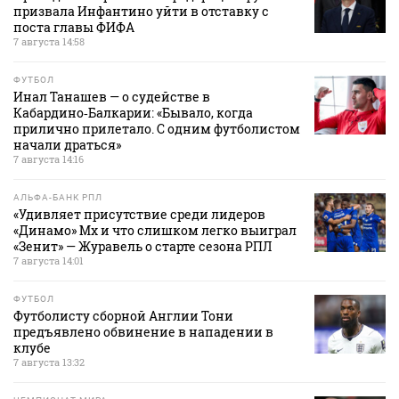
призвала Инфантино уйти в отставку с
поста главы ФИФА
7 августа 14:58
ФУТБОЛ
Инал Танашев — о судействе в
Кабардино‑Балкарии: «Бывало, когда
прилично прилетало. С одним футболистом
начали драться»
7 августа 14:16
АЛЬФА-БАНК РПЛ
«Удивляет присутствие среди лидеров
«Динамо» Мх и что слишком легко выиграл
«Зенит» — Журавель о старте сезона РПЛ
7 августа 14:01
ФУТБОЛ
Футболисту сборной Англии Тони
предъявлено обвинение в нападении в
клубе
7 августа 13:32