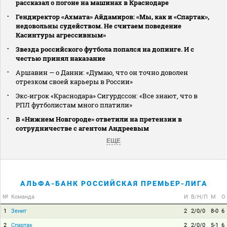
рассказал о погоне на машинах в Краснодаре
Гендиректор «Ахмата» Айдамиров: «Мы, как и «Спартак»,
недовольны судейством. Не считаем поведение
Касинтуры агрессивным»
Звезда российского футбола попался на допинге. И с
честью принял наказание
Аршавин — о Данни: «Думаю, что он точно доволен
отрезком своей карьеры в России»
Экс‑игрок «Краснодара» Сигурдссон: «Все знают, что в
РПЛ футболистам много платили»
В «Нижнем Новгороде» ответили на претензии в
сотрудничестве с агентом Андреевым
ЕЩЕ
АЛЬФА-БАНК РОССИЙСКАЯ ПРЕМЬЕР-ЛИГА
№
Команда
И
В/Н/П
М
О
1
Зенит
2
2/0/0
8-0
6
2
Спартак
2
2/0/0
5-1
6