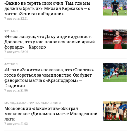
«Важно не терять свои очки. Там, где мы
должны брать их». Михаил Кержаков — о
матче «Зенита» с «Родиной»
7 августа 22:31
ФУТБОЛ
«Не соглашусь, что Даку индивидуалист.
Доволен, что у нас появился новый яркий
форвард» — Карседо
7 августа 22:06
ФУТБОЛ
«Игра с «Зенитом» показала, что «Спартак»
готов бороться за чемпионство. Он будет
фаворитом матча с «Краснодаром» —
Гладилин
7 августа 21:56
МОЛОДЕЖНАЯ ФУТБОЛЬНАЯ ЛИГА
Московский «Локомотив» обыграл
московское «Динамо» в матче Молодежной
лиги
7 августа 21:03