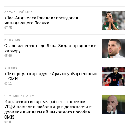
ОСТАЛЬНОЙ МИР
«Лос‑Анджелес Гэлакси» арендовал
нападающего Лосано
07:25
ИСПАНИЯ
Стало известно, где Люка Зидан продолжит
карьеру
05:59
АНГЛИЯ
«Ливерпуль» арендует Араухо у «Барселоны»
— СМИ
03:12
ЧЕМПИОНАТ МИРА
Инфантино во время работы генсеком
УЕФА повысил любовницу в должности и
добился выплаты ей выходного пособия —
СМИ
01:41