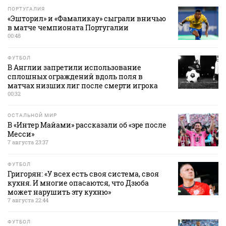
ПОРТУГАЛИЯ
«Эшторил» и «Фамаликау» сыграли вничью
в матче чемпионата Португалии
00:48
ФУТБОЛ
В Англии запретили использование
сплошных ограждений вдоль поля в
матчах низших лиг после смерти игрока
00:32
ОСТАЛЬНОЙ МИР
В «Интер Майами» рассказали об «эре после
Месси»
7 августа 23:37
ФУТБОЛ
Григорян: «У всех есть своя система, своя
кухня. И многие опасаются, что Дзюба
может нарушить эту кухню»
7 августа 22:44
ФУТБОЛ