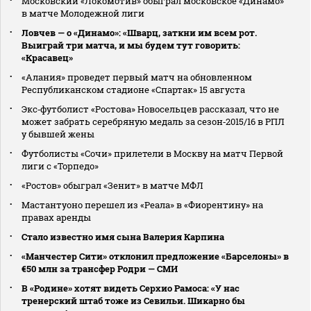
Московский «Локомотив» обыграл московское «Динамо»
в матче Молодежной лиги
Ловчев — о «Динамо»: «Шварц, заткни им всем рот.
Выиграй три матча, и мы будем тут говорить:
«Красавец»
«Алания» проведет первый матч на обновленном
Республиканском стадионе «Спартак» 15 августа
Экс‑футболист «Ростова» Новосельцев рассказал, что не
может забрать серебряную медаль за сезон‑2015/16 в РПЛ
у бывшей жены
Футболисты «Сочи» прилетели в Москву на матч Первой
лиги с «Торпедо»
«Ростов» обыграл «Зенит» в матче МФЛ
Мастантуоно перешел из «Реала» в «Фиорентину» на
правах аренды
Стало известно имя сына Валерия Карпина
«Манчестер Сити» отклонил предложение «Барселоны» в
€50 млн за трансфер Родри — СМИ
В «Родине» хотят видеть Серхио Рамоса: «У нас
тренерский штаб тоже из Севильи. Шикарно бы