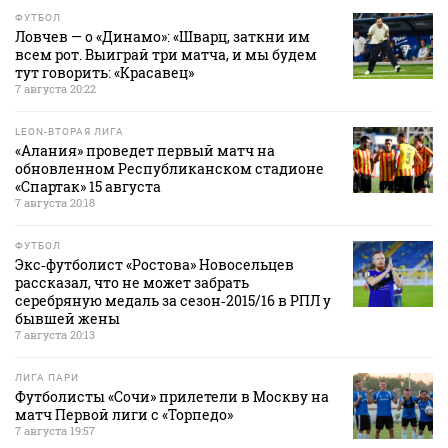
ФУТБОЛ
Ловчев — о «Динамо»: «Шварц, заткни им
всем рот. Выиграй три матча, и мы будем
тут говорить: «Красавец»
7 августа 20:22
LEON-ВТОРАЯ ЛИГА
«Алания» проведет первый матч на
обновленном Республиканском стадионе
«Спартак» 15 августа
7 августа 20:18
ФУТБОЛ
Экс‑футболист «Ростова» Новосельцев
рассказал, что не может забрать
серебряную медаль за сезон‑2015/16 в РПЛ у
бывшей жены
7 августа 20:13
ЛИГА ПАРИ
Футболисты «Сочи» прилетели в Москву на
матч Первой лиги с «Торпедо»
7 августа 19:57