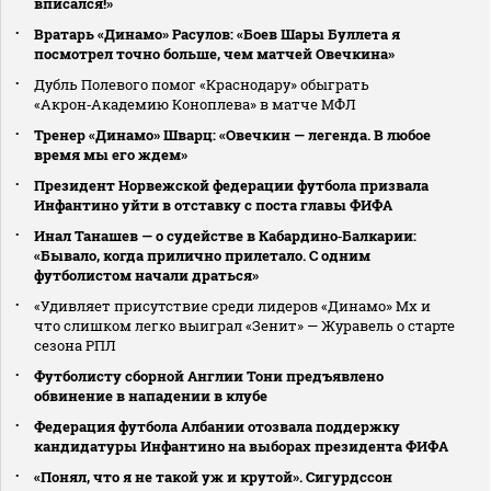
вписался!»
Вратарь «Динамо» Расулов: «Боев Шары Буллета я
посмотрел точно больше, чем матчей Овечкина»
Дубль Полевого помог «Краснодару» обыграть
«Акрон‑Академию Коноплева» в матче МФЛ
Тренер «Динамо» Шварц: «Овечкин — легенда. В любое
время мы его ждем»
Президент Норвежской федерации футбола призвала
Инфантино уйти в отставку с поста главы ФИФА
Инал Танашев — о судействе в Кабардино‑Балкарии:
«Бывало, когда прилично прилетало. С одним
футболистом начали драться»
«Удивляет присутствие среди лидеров «Динамо» Мх и
что слишком легко выиграл «Зенит» — Журавель о старте
сезона РПЛ
Футболисту сборной Англии Тони предъявлено
обвинение в нападении в клубе
Федерация футбола Албании отозвала поддержку
кандидатуры Инфантино на выборах президента ФИФА
«Понял, что я не такой уж и крутой». Сигурдссон