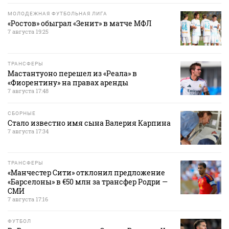
МОЛОДЕЖНАЯ ФУТБОЛЬНАЯ ЛИГА
«Ростов» обыграл «Зенит» в матче МФЛ
7 августа 19:25
ТРАНСФЕРЫ
Мастантуоно перешел из «Реала» в
«Фиорентину» на правах аренды
7 августа 17:48
СБОРНЫЕ
Стало известно имя сына Валерия Карпина
7 августа 17:34
ТРАНСФЕРЫ
«Манчестер Сити» отклонил предложение
«Барселоны» в €50 млн за трансфер Родри —
СМИ
7 августа 17:16
ФУТБОЛ