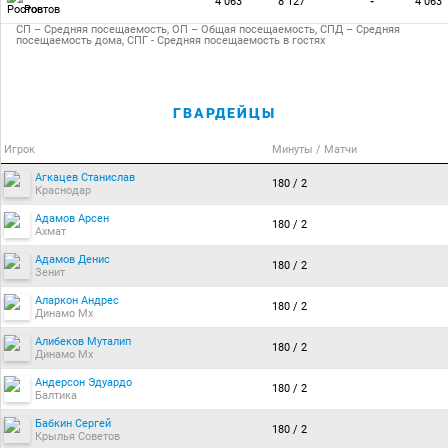
4 063
8 127
-
4 063
Ростов
СП – Средняя посещаемость, ОП – Общая посещаемость, СПД – Средняя
посещаемость дома, СПГ - Средняя посещаемость в гостях
ГВАРДЕЙЦЫ
Игрок
Минуты / Матчи
Агкацев Станислав
180 / 2
Краснодар
Адамов Арсен
180 / 2
Ахмат
Адамов Денис
180 / 2
Зенит
Аларкон Андрес
180 / 2
Динамо Мх
Алибеков Муталип
180 / 2
Динамо Мх
Андерсон Эдуардо
180 / 2
Балтика
Бабкин Сергей
180 / 2
Крылья Советов