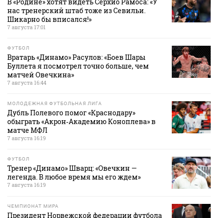
В «Родине» хотят видеть Серхио Рамоса: «У
нас тренерский штаб тоже из Севильи.
Шикарно бы вписался!»
7 августа 17:01
ФУТБОЛ
Вратарь «Динамо» Расулов: «Боев Шары
Буллета я посмотрел точно больше, чем
матчей Овечкина»
7 августа 16:44
МОЛОДЕЖНАЯ ФУТБОЛЬНАЯ ЛИГА
Дубль Полевого помог «Краснодару»
обыграть «Акрон‑Академию Коноплева» в
матче МФЛ
7 августа 16:19
ФУТБОЛ
Тренер «Динамо» Шварц: «Овечкин —
легенда. В любое время мы его ждем»
7 августа 16:19
ЧЕМПИОНАТ МИРА
Президент Норвежской федерации футбола