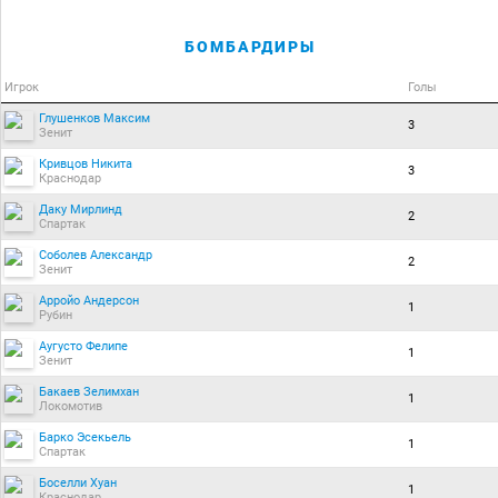
БОМБАРДИРЫ
Игрок
Голы
Глушенков Максим
3
Зенит
Кривцов Никита
3
Краснодар
Даку Мирлинд
2
Спартак
Соболев Александр
2
Зенит
Арройо Андерсон
1
Рубин
Аугусто Фелипе
1
Зенит
Бакаев Зелимхан
1
Локомотив
Барко Эсекьель
1
Спартак
Боселли Хуан
1
Краснодар