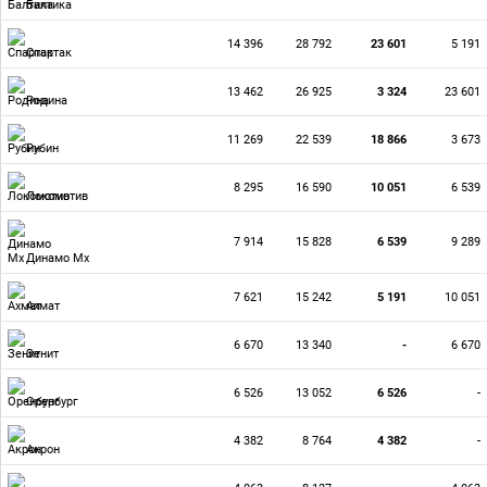
Балтика
14 396
28 792
23 601
5 191
Спартак
13 462
26 925
3 324
23 601
Родина
11 269
22 539
18 866
3 673
Рубин
8 295
16 590
10 051
6 539
Локомотив
7 914
15 828
6 539
9 289
Динамо Мх
7 621
15 242
5 191
10 051
Ахмат
6 670
13 340
-
6 670
Зенит
6 526
13 052
6 526
-
Оренбург
4 382
8 764
4 382
-
Акрон