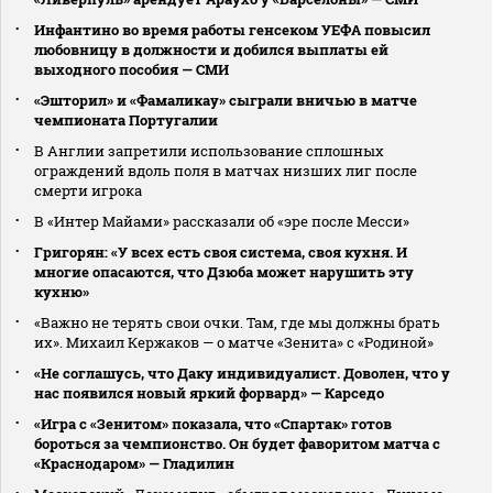
Инфантино во время работы генсеком УЕФА повысил
любовницу в должности и добился выплаты ей
выходного пособия — СМИ
«Эшторил» и «Фамаликау» сыграли вничью в матче
чемпионата Португалии
В Англии запретили использование сплошных
ограждений вдоль поля в матчах низших лиг после
смерти игрока
В «Интер Майами» рассказали об «эре после Месси»
Григорян: «У всех есть своя система, своя кухня. И
многие опасаются, что Дзюба может нарушить эту
кухню»
«Важно не терять свои очки. Там, где мы должны брать
их». Михаил Кержаков — о матче «Зенита» с «Родиной»
«Не соглашусь, что Даку индивидуалист. Доволен, что у
нас появился новый яркий форвард» — Карседо
«Игра с «Зенитом» показала, что «Спартак» готов
бороться за чемпионство. Он будет фаворитом матча с
«Краснодаром» — Гладилин