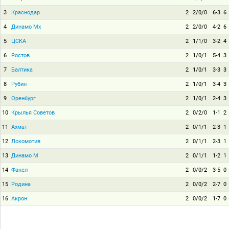
3
Краснодар
2
2/0/0
6-3
6
4
Динамо Мх
2
2/0/0
4-2
6
5
ЦСКА
2
1/1/0
3-2
4
6
Ростов
2
1/0/1
5-4
3
7
Балтика
2
1/0/1
3-3
3
8
Рубин
2
1/0/1
3-4
3
9
Оренбург
2
1/0/1
2-4
3
10
Крылья Советов
2
0/2/0
1-1
2
11
Ахмат
2
0/1/1
2-3
1
12
Локомотив
2
0/1/1
2-3
1
13
Динамо М
2
0/1/1
1-2
1
14
Факел
2
0/0/2
3-5
0
15
Родина
2
0/0/2
2-7
0
16
Акрон
2
0/0/2
1-7
0