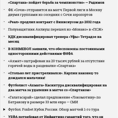
«Спартака» пойдет борьба за чемпионство» — Радимов
ФК «Сочи» отправится на матч Первой лиги в Москву
двумя группами из соседних с Сочи аэропортов
«Реал» продлил контракт с Винисиусом до 2032 года
Полузащитник Аклиуш перешел из «Монако» в «ПСЖ»
КДК дисквалифицировал тренера «Уфы» Тетрадзе на
месяц
В КОНМЕБОЛ заявили, что обеспокоены постоянными
односторонними действиями ФИФА
«Ахмат» оштрафован на 20 тысяч рублей за отсутствие
горячей воды в раздевалке «Спартака»
«Столько лет пристреливался». Карпин наконец-то
дождался мальчика!
Футболист «Ахмата» Касинтура дисквалифицирован на
два матча за удаление в матче со «Спартаком»
«Галатасарай» сделал предложение «Локомотиву» по
Батракову в размере 33 млн евро — СМИ
Футбол. Fonbet Кубок России. Обзор матчей 1-го тура
УЕФА потребовал от Инфантино гарантий того, что он