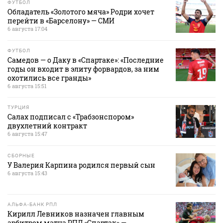
ФУТБОЛ
Обладатель «Золотого мяча» Родри хочет
перейти в «Барселону» — СМИ
6 августа 17:04
ФУТБОЛ
Самедов — о Даку в «Спартаке»: «Последние
годы он входит в элиту форвардов, за ним
охотились все гранды»
6 августа 15:51
ТУРЦИЯ
Салах подписал с «Трабзонспором»
двухлетний контракт
6 августа 15:47
СБОРНЫЕ
У Валерия Карпина родился первый сын
6 августа 15:43
АЛЬФА-БАНК РПЛ
Кирилл Левников назначен главным
арбитром матча РПЛ «Спартак» —