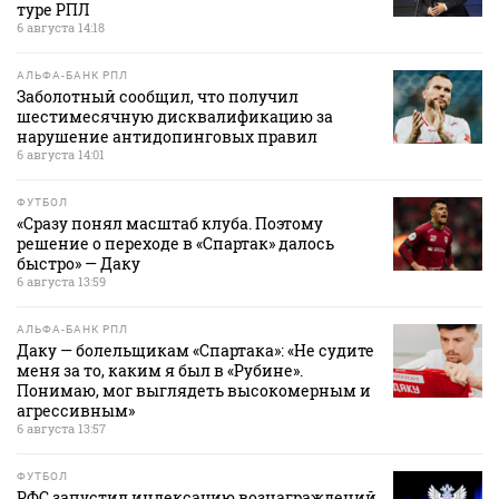
туре РПЛ
6 августа 14:18
АЛЬФА-БАНК РПЛ
Заболотный сообщил, что получил
шестимесячную дисквалификацию за
нарушение антидопинговых правил
6 августа 14:01
ФУТБОЛ
«Сразу понял масштаб клуба. Поэтому
решение о переходе в «Спартак» далось
быстро» — Даку
6 августа 13:59
АЛЬФА-БАНК РПЛ
Даку — болельщикам «Спартака»: «Не судите
меня за то, каким я был в «Рубине».
Понимаю, мог выглядеть высокомерным и
агрессивным»
6 августа 13:57
ФУТБОЛ
РФС запустил индексацию вознаграждений