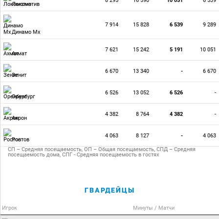
8 295
16 590
10 051
6 539
Локомотив
7 914
15 828
6 539
9 289
Динамо Мх
7 621
15 242
5 191
10 051
Ахмат
6 670
13 340
-
6 670
Зенит
6 526
13 052
6 526
-
Оренбург
4 382
8 764
4 382
-
Акрон
4 063
8 127
-
4 063
Ростов
СП – Средняя посещаемость, ОП – Общая посещаемость, СПД – Средняя
посещаемость дома, СПГ - Средняя посещаемость в гостях
ГВАРДЕЙЦЫ
Игрок
Минуты / Матчи