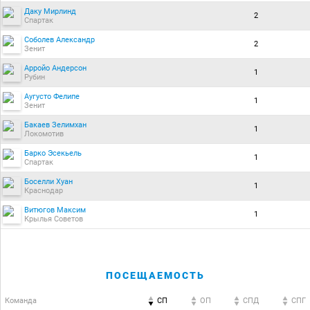
Даку Мирлинд
2
Спартак
Соболев Александр
2
Зенит
Арройо Андерсон
1
Рубин
Аугусто Фелипе
1
Зенит
Бакаев Зелимхан
1
Локомотив
Барко Эсекьель
1
Спартак
Боселли Хуан
1
Краснодар
Витюгов Максим
1
Крылья Советов
ПОСЕЩАЕМОСТЬ
Команда
СП
ОП
CПД
CПГ