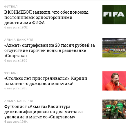
ФУТБОЛ
В КОНМЕБОЛ заявили, что обеспокоены
постоянными односторонними
действиями ФИФА
6 августа 19:32
АЛЬФА-БАНК РПЛ
«Ахмат» оштрафован на 20 тысяч рублей за
отсутствие горячей воды в раздевалке
«Спартака»
6 августа 19:18
ФУТБОЛ
«Столько лет пристреливался». Карпин
наконец-то дождался мальчика!
6 августа 19:15
АЛЬФА-БАНК РПЛ
Футболист «Ахмата» Касинтура
дисквалифицирован на два матча за
удаление в матче со «Спартаком»
6 августа 19:04