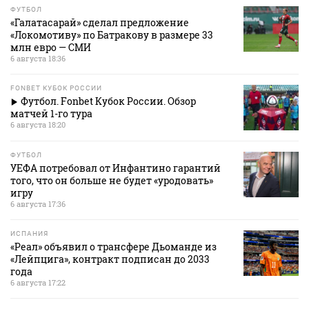
ФУТБОЛ
«Галатасарай» сделал предложение
«Локомотиву» по Батракову в размере 33
млн евро — СМИ
6 августа 18:36
FONBET КУБОК РОССИИ
Футбол. Fonbet Кубок России. Обзор
матчей 1-го тура
6 августа 18:20
ФУТБОЛ
УЕФА потребовал от Инфантино гарантий
того, что он больше не будет «уродовать»
игру
6 августа 17:36
ИСПАНИЯ
«Реал» объявил о трансфере Дьоманде из
«Лейпцига», контракт подписан до 2033
года
6 августа 17:22