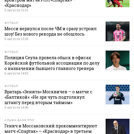
«Краснодар»
6 августа 15:15
ФУТБОЛ
Месси вернулся после ЧМ и сразу устроил
шоу! Без нового рекорда не обошлось
6 августа 15:05
ФУТБОЛ
Полиция Сеула провела обыск в офисах
Корейской футбольной ассоциации по делу
о назначении бывшего главного тренера
6 августа 14:55
ФУТБОЛ
Вратарь «Зенита» Москвичев — о матче с
«Балтикой»: «Не зря чуть подтолкнул
штангу перед вторым таймом»
6 августа 14:46
АЛЬФА-БАНК РПЛ
Генич и Моссаковский прокомментируют
матч «Спартак» — «Краснодар» в третьем