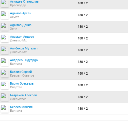
Агкацев Станислав
180 / 2
Краснодар
Адамов Арсен
180 / 2
Ахмат
Адамов Денис
180 / 2
Зенит
Аларкон Андрес
180 / 2
Динамо Мх
Алибеков Муталип
180 / 2
Динамо Мх
Андерсон Эдуардо
180 / 2
Балтика
Бабкин Сергей
180 / 2
Крылья Советов
Барко Эсекьель
180 / 2
Спартак
Батраков Алексей
180 / 2
Локомотив
Бевеев Мингиян
180 / 2
Балтика