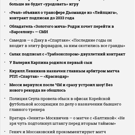
больше не будет «уродовать» игру
«Реал» объявил о трансфере Дьоманде из «Лейпцига»,
контракт подписан до 2033 года
Обладатель «Золотого мяча» Родри хочет перейти в
«Барселону» — СМИ
Самедов — о Даку в «Спартаке»: «Последние годы он
входит в элиту форвардов, за ним охотились все гранды»
Салах подписал с «Трабзонспором» двухлетний контракт
У Валерия Карпина родился первый сын
Кирилл Левников назначен главным арбитром матча
РПЛ «Спартак» — «Краснодар»
Месси вернулся после ЧМ и сразу устроил шоу! Без
нового рекорда не обошлось
Полиция Сеула провела обыск в офисах Корейской
футбольной ассоциации по делу о назначении бывшего
главного тренера
Вратарь «Зенита» Москвичев — о матче с «Балтикой»: «Не
зря чуть подтолкнул штангу перед вторым таймом»
Генич и Моссаковский прокомментируют матч