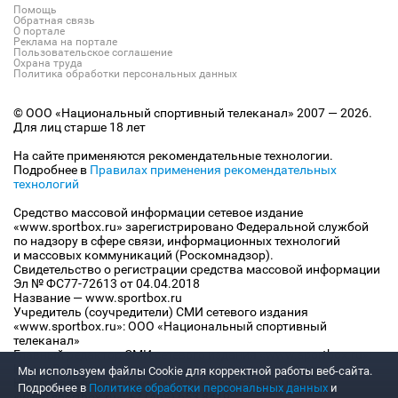
Помощь
Обратная связь
О портале
Реклама на портале
Пользовательское соглашение
Охрана труда
Политика обработки персональных данных
© ООО «Национальный спортивный телеканал» 2007 — 2026.
Для лиц старше 18 лет
На сайте применяются рекомендательные технологии.
Подробнее в
Правилах применения рекомендательных
технологий
Средство массовой информации сетевое издание
«www.sportbox.ru» зарегистрировано Федеральной службой
по надзору в сфере связи, информационных технологий
и массовых коммуникаций (Роскомнадзор).
Свидетельство о регистрации средства массовой информации
Эл № ФС77-72613 от 04.04.2018
Название — www.sportbox.ru
Учредитель (соучредители) СМИ сетевого издания
«www.sportbox.ru»: ООО «Национальный спортивный
телеканал»
Главный редактор СМИ сетевого издания «www.sportbox.ru»:
Конов В.А.
Мы используем файлы Сookie для корректной работы веб-сайта.
Номер телефона редакции СМИ сетевого издания
Подробнее в
Политике обработки персональных данных
и
«www.sportbox.ru»: +7 (495) 653 8419