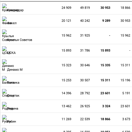
24 909
49 819
30 953
18 866
Краснодар
20 121
40 242
9 289
30 953
Факел
15 962
31 925
-
15 962
Крылья Советов
15 893
31 786
15 893
-
ЦСКА
15 323
30 646
15 335
15 311
Динамо М
15 253
30 507
15 311
15 196
Балтика
14 396
28 792
23 601
5 191
Спартак
13 462
26 925
3 324
23 601
Родина
11 269
22 539
18 866
3 673
Рубин