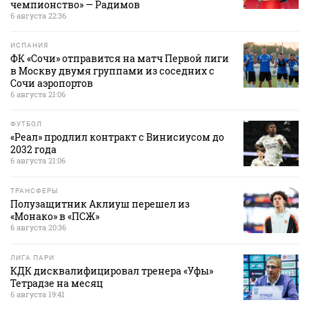
чемпионство» — Радимов
6 августа 22:36
ИСПАНИЯ
ФК «Сочи» отправится на матч Первой лиги
в Москву двумя группами из соседних с
Сочи аэропортов
6 августа 21:06
ФУТБОЛ
«Реал» продлил контракт с Винисиусом до
2032 года
6 августа 21:06
ТРАНСФЕРЫ
Полузащитник Аклиуш перешел из
«Монако» в «ПСЖ»
6 августа 20:36
ЛИГА ПАРИ
КДК дисквалифицировал тренера «Уфы»
Тетрадзе на месяц
6 августа 19:41