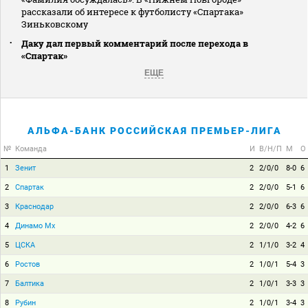
рассказали об интересе к футболисту «Спартака»
Зиньковскому
Даку дал первый комментарий после перехода в
«Спартак»
ЕЩЕ
АЛЬФА-БАНК РОССИЙСКАЯ ПРЕМЬЕР-ЛИГА
№
Команда
И
В/Н/П
М
О
1
Зенит
2
2/0/0
8-0
6
2
Спартак
2
2/0/0
5-1
6
3
Краснодар
2
2/0/0
6-3
6
4
Динамо Мх
2
2/0/0
4-2
6
5
ЦСКА
2
1/1/0
3-2
4
6
Ростов
2
1/0/1
5-4
3
7
Балтика
2
1/0/1
3-3
3
8
Рубин
2
1/0/1
3-4
3