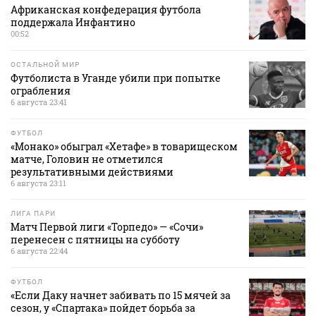
Африканская конфедерация футбола
поддержала Инфантино
00:52
ОСТАЛЬНОЙ МИР
Футболиста в Уганде убили при попытке
ограбления
6 августа 23:41
ФУТБОЛ
«Монако» обыграл «Хетафе» в товарищеском
матче, Головин не отметился
результативными действиями
6 августа 23:11
ЛИГА ПАРИ
Матч Первой лиги «Торпедо» — «Сочи»
перенесен с пятницы на субботу
6 августа 22:44
ФУТБОЛ
«Если Даку начнет забивать по 15 мячей за
сезон, у «Спартака» пойдет борьба за