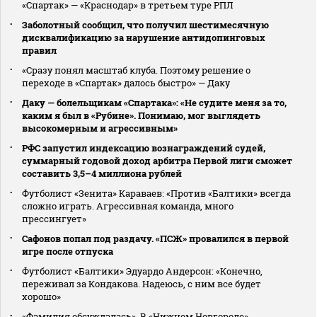
«Спартак» — «Краснодар» в третьем туре РПЛ
Заболотный сообщил, что получил шестимесячную
дисквалификацию за нарушение антидопинговых
правил
«Сразу понял масштаб клуба. Поэтому решение о
переходе в «Спартак» далось быстро» — Даку
Даку — болельщикам «Спартака»: «Не судите меня за то,
каким я был в «Рубине». Понимаю, мог выглядеть
высокомерным и агрессивным»
РФС запустил индексацию вознаграждений судей,
суммарный годовой доход арбитра Первой лиги сможет
составить 3,5–4 миллиона рублей
Футболист «Зенита» Караваев: «Против «Балтики» всегда
сложно играть. Агрессивная команда, много
прессингует»
Сафонов попал под раздачу. «ПСЖ» провалился в первой
игре после отпуска
Футболист «Балтики» Эдуардо Андерсон: «Конечно,
переживал за Кондакова. Надеюсь, с ним все будет
хорошо»
«Фамилия обсуждалась». В «Нижнем Новгороде»