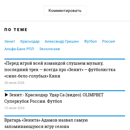
Комментировать
ПО ТЕМЕ
Зенит
Краснодар
Александр Гришин
Футбол
Россия
Альфа-Банк РПЛ
Эксклюзив
«Перед игрой всей командой слушаем музыку,
последний трек — всегда про «Зенит» — футболистка
«сине‑бело‑голубых» Кики
28 июля 2026
Зенит - Краснодар. Удар Са (видео). OLIMPBET
Суперкубок России. Футбол
13 июля 2024
Вратарь «Зенита» Адамов назвал самую
запоминающуюся игру сезона