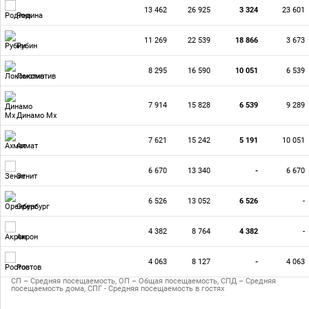
13 462
26 925
3 324
23 601
Родина
11 269
22 539
18 866
3 673
Рубин
8 295
16 590
10 051
6 539
Локомотив
7 914
15 828
6 539
9 289
Динамо Мх
7 621
15 242
5 191
10 051
Ахмат
6 670
13 340
-
6 670
Зенит
6 526
13 052
6 526
-
Оренбург
4 382
8 764
4 382
-
Акрон
4 063
8 127
-
4 063
Ростов
СП – Средняя посещаемость, ОП – Общая посещаемость, СПД – Средняя
посещаемость дома, СПГ - Средняя посещаемость в гостях