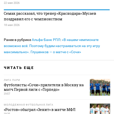
22 мая 2026
Семак рассказал, что тренер «Краснодара» Мусаев
поздравил его с чемпионством
18 мая 2026
Ранее в рубрике
Альфа-Банк РПЛ
:
«В нашем чемпионате
возможно всё. Поэтому будем настраиваться на эту игру
максимально». Глушенков — о матче с «Сочи»
ЧИТАТЬ ЕЩЕ
ЛИГА ПАРИ
Футболисты «Сочи» прилетели в Москву на
матч Первой лиги с «Торпедо»
19:57
МОЛОДЕЖНАЯ ФУТБОЛЬНАЯ ЛИГА
«Ростов» обыграл «Зенит» в матче МФЛ
19:25