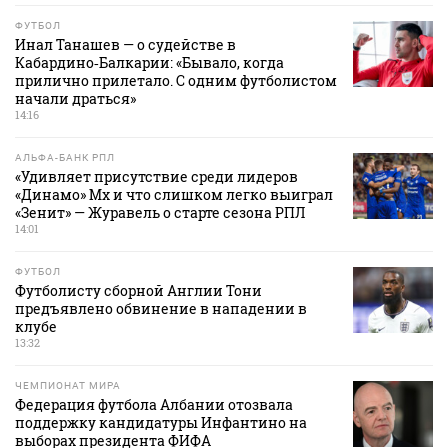
ФУТБОЛ
Инал Танашев — о судействе в
Кабардино‑Балкарии: «Бывало, когда
прилично прилетало. С одним футболистом
начали драться»
14:16
АЛЬФА-БАНК РПЛ
«Удивляет присутствие среди лидеров
«Динамо» Мх и что слишком легко выиграл
«Зенит» — Журавель о старте сезона РПЛ
14:01
ФУТБОЛ
Футболисту сборной Англии Тони
предъявлено обвинение в нападении в
клубе
13:32
ЧЕМПИОНАТ МИРА
Федерация футбола Албании отозвала
поддержку кандидатуры Инфантино на
выборах президента ФИФА