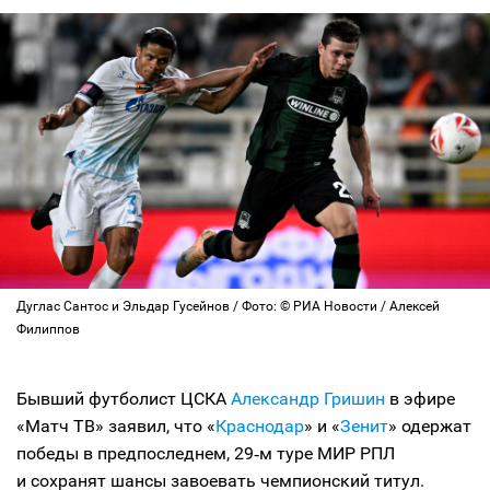
Дуглас Сантос и Эльдар Гусейнов / Фото: © РИА Новости / Алексей
Филиппов
Бывший футболист ЦСКА
Александр Гришин
в эфире
«Матч ТВ» заявил, что «
Краснодар
» и «
Зенит
» одержат
победы в предпоследнем, 29‑м туре МИР РПЛ
и сохранят шансы завоевать чемпионский титул.