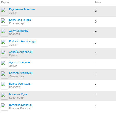
Игрок
Голы
Глушенков Максим
3
Зенит
Кривцов Никита
3
Краснодар
Даку Мирлинд
2
Спартак
Соболев Александр
2
Зенит
Арройо Андерсон
1
Рубин
Аугусто Фелипе
1
Зенит
Бакаев Зелимхан
1
Локомотив
Барко Эсекьель
1
Спартак
Боселли Хуан
1
Краснодар
Витюгов Максим
1
Крылья Советов