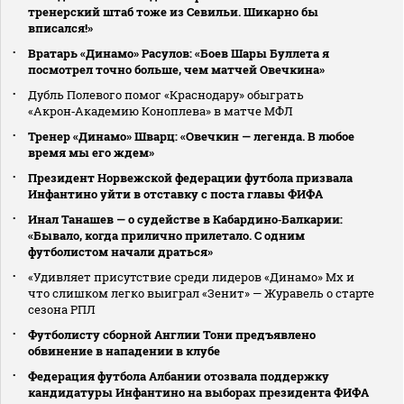
тренерский штаб тоже из Севильи. Шикарно бы
вписался!»
Вратарь «Динамо» Расулов: «Боев Шары Буллета я
посмотрел точно больше, чем матчей Овечкина»
Дубль Полевого помог «Краснодару» обыграть
«Акрон‑Академию Коноплева» в матче МФЛ
Тренер «Динамо» Шварц: «Овечкин — легенда. В любое
время мы его ждем»
Президент Норвежской федерации футбола призвала
Инфантино уйти в отставку с поста главы ФИФА
Инал Танашев — о судействе в Кабардино‑Балкарии:
«Бывало, когда прилично прилетало. С одним
футболистом начали драться»
«Удивляет присутствие среди лидеров «Динамо» Мх и
что слишком легко выиграл «Зенит» — Журавель о старте
сезона РПЛ
Футболисту сборной Англии Тони предъявлено
обвинение в нападении в клубе
Федерация футбола Албании отозвала поддержку
кандидатуры Инфантино на выборах президента ФИФА