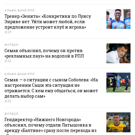
АЛЬФА-БАНК РПЛ
Тренер «Зенита»: «Конкретики по Луису
Энрике нет. Уйти может любой, если
предложение устроит клуб и игрока»
11:17
ФУТБОЛ
Семак объяснил, почему он против
«рекламных пауз» на водопой в РПЛ
11:11
АЛЬФА-БАНК РПЛ
Семак — о ситуации с сыном Соболева: «На
настроении Саши эта ситуация не
отражается. С кем ему общаться, он может
делать выбор сам»
11:11
ФУТБОЛ
Гендиректор «Нижнего Новгорода»
объяснил, почему отдали Латышонка в
аренду «Балтике» сразу после перехода из