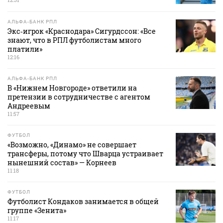
АЛЬФА-БАНК РПЛ
Экс‑игрок «Краснодара» Сигурдссон: «Все
знают, что в РПЛ футболистам много
платили»
12:16
АЛЬФА-БАНК РПЛ
В «Нижнем Новгороде» ответили на
претензии в сотрудничестве с агентом
Андреевым
11:57
ФУТБОЛ
«Возможно, «Динамо» не совершает
трансферы, потому что Шварца устраивает
нынешний состав» — Корнеев
11:18
ФУТБОЛ
Футболист Кондаков занимается в общей
группе «Зенита»
11:17