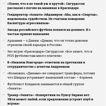
«Понял, что я не такой уж и крутой». Сигурдссон
рассказал о погоне на машинах в Краснодаре
Гендиректор «Ахмата» Айдамиров: «Мы, как и «Спартак»,
недовольны судейством. Не считаем поведение
Касинтуры агрессивным»
Звезда российского футбола попался на допинге. И с
честью принял наказание
Аршавин — о Данни: «Думаю, что он точно доволен
отрезком своей карьеры в России»
Экс‑игрок «Краснодара» Сигурдссон: «Все знают, что в
РПЛ футболистам много платили»
В «Нижнем Новгороде» ответили на претензии в
сотрудничестве с агентом Андреевым
«Возможно, «Динамо» не совершает трансферы, потому
что Шварца устраивает нынешний состав» — Корнеев
Футболист Кондаков занимается в общей группе
«Зенита»
Тренер «Зенита»: «Конкретики по Луису Энрике нет.
Уйти может любой, если предложение устроит клуб и
игрока»