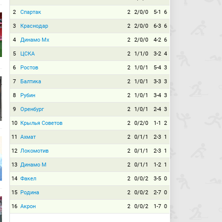
2
Спартак
2
2/0/0
5-1
6
3
Краснодар
2
2/0/0
6-3
6
4
Динамо Мх
2
2/0/0
4-2
6
5
ЦСКА
2
1/1/0
3-2
4
6
Ростов
2
1/0/1
5-4
3
7
Балтика
2
1/0/1
3-3
3
8
Рубин
2
1/0/1
3-4
3
9
Оренбург
2
1/0/1
2-4
3
10
Крылья Советов
2
0/2/0
1-1
2
11
Ахмат
2
0/1/1
2-3
1
12
Локомотив
2
0/1/1
2-3
1
13
Динамо М
2
0/1/1
1-2
1
14
Факел
2
0/0/2
3-5
0
15
Родина
2
0/0/2
2-7
0
16
Акрон
2
0/0/2
1-7
0