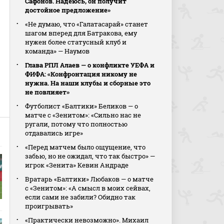
Сафонов. Надеюсь, он получит
достойное предложение»
«Не думаю, что «Галатасарай» станет
шагом вперед для Батракова, ему
нужен более статусный клуб и
команда» — Наумов
Глава РПЛ Алаев — о конфликте УЕФА и
ФИФА: «Конфронтация никому не
нужна. На наши клубы и сборные это
не повлияет»
Футболист «Балтики» Беликов — о
матче с «Зенитом»: «Сильно нас не
ругали, потому что полностью
отдавались игре»
«Перед матчем было ощущение, что
забью, но не ожидал, что так быстро» —
игрок «Зенита» Кевин Андраде
Вратарь «Балтики» Любаков — о матче
с «Зенитом»: «А смысл в моих сейвах,
если сами не забили? Обидно так
проигрывать»
«Практически невозможно». Михаил