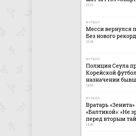
15:15
ФУТБОЛ
Месси вернулся п
Без нового рекор
15:05
ФУТБОЛ
Полиция Сеула пр
Корейской футбол
назначении бывш
14:55
ФУТБОЛ
Вратарь «Зенита»
«Балтикой»: «Не 
перед вторым та
14:46