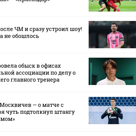
осле ЧМ и сразу устроил шоу!
да не обошлось
овела обыск в офисах
ьной ассоциации по делу о
его главного тренера
 Москвичев — о матче с
зря чуть подтолкнул штангу
ймом»