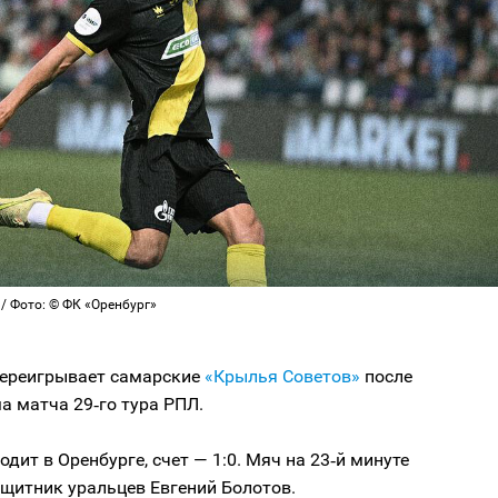
/ Фото: © ФК «Оренбург»
ереигрывает самарские
«Крылья Советов»
после
а матча 29‑го тура РПЛ.
одит в Оренбурге, счет — 1:0. Мяч на 23‑й минуте
щитник уральцев Евгений Болотов.