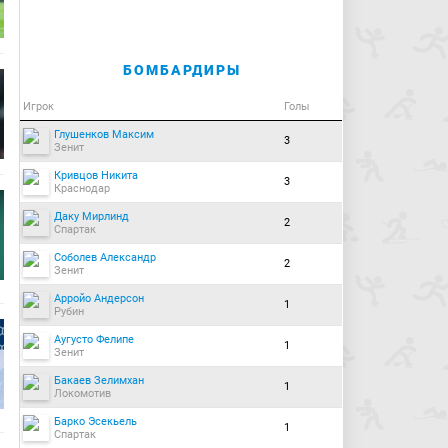
БОМБАРДИРЫ
Игрок
Голы
Глушенков Максим
3
Зенит
Кривцов Никита
3
Краснодар
Даку Мирлинд
2
Спартак
Соболев Александр
2
Зенит
Арройо Андерсон
1
Рубин
Аугусто Фелипе
1
Зенит
Бакаев Зелимхан
1
Локомотив
Барко Эсекьель
1
Спартак