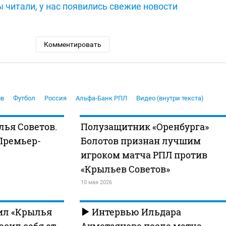
 читали, у нас появились свежие новости
Комментировать
ов
Футбол
Россия
Альфа-Банк РПЛ
Видео (внутри текста)
лья Советов.
Полузащитник «Оренбурга»
Премьер-
Болотов признан лучшим
игроком матча РПЛ против
«Крыльев Советов»
10 мая 2026
ил «Крылья
Интервью Ильдара