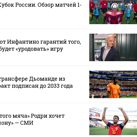
Кубок России. Обзор матчей 1-
от Инфантино гарантий того,
будет «уродовать» игру
 трансфере Дьоманде из
акт подписан до 2033 года
того мяча» Родри хочет
лону» — СМИ