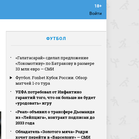
Войти
ФУТБОЛ
«Галатасарай» сделал предложение
«Локомотиву» по Батракову в размере
33 млн евро — СМИ
Футбол. Fonbet Кубок России. Обзор
матчей 1-го тура
УЕФА потребовал от Инфантино
гарантий того, что он больше не будет
«уродовать» игру
«Реал» объявил о трансфере Дьоманде
из «Лейпцига», контракт подписан до
2033 года
Обладатель «Золотого мяча» Родри
хочет перейти в «Барселону» — СМИ