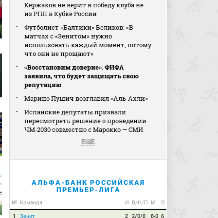
Кержаков не верит в победу клуба не
из РПЛ в Кубке России
Футболист «Балтики» Беликов: «В
матчах с «Зенитом» нужно
использовать каждый момент, потому
что они не прощают»
«Восстановим доверие». ФИФА
заявила, что будет защищать свою
репутацию
Марино Пушич возглавил «Аль‑Ахли»
Испанские депутаты призвали
пересмотреть решение о проведении
ЧМ‑2030 совместно с Марокко — СМИ
ЕЩЕ
АЛЬФА-БАНК РОССИЙСКАЯ
ПРЕМЬЕР-ЛИГА
№
Команда
И
В/Н/П
М
О
1
Зенит
2
2/0/0
8-0
6