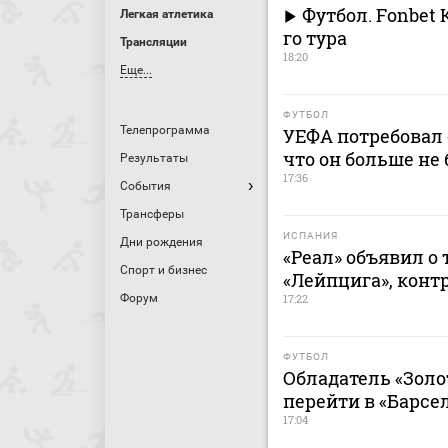
Футбол. Fonbet 
Легкая атлетика
го тура
Трансляции
18:20
Еще...
ФУТБОЛ
Телепрограмма
УЕФА потребовал 
что он больше не 
Результаты
17:36
События
Трансферы
ИСПАНИЯ
Дни рождения
«Реал» объявил о
Спорт и бизнес
«Лейпцига», контр
Форум
17:22
ФУТБОЛ
Обладатель «Золо
перейти в «Барсе
17:04