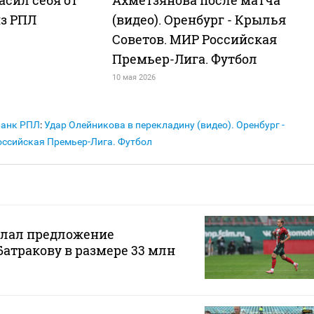
асил себя от
Ахметзянова после матча
из РПЛ
(видео). Оренбург - Крылья
Советов. МИР Российская
Премьер-Лига. Футбол
10 мая 2026
Банк РПЛ
:
Удар Олейникова в перекладину (видео). Оренбург -
ссийская Премьер-Лига. Футбол
елал предложение
Батракову в размере 33 млн