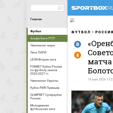
Главная
Футбол
ФУТБОЛ
РОССИ
Альфа-Банк РПЛ
«Орен
R
Чемпионат мира
Совето
Лига ПАРИ
Y
матча
LEON-Вторая лига
FONBET Кубок России
Болот
по футболу сезона
2026-2027 гг.
10 мая 2026 13:2
Чемпионат Европы
Кубок PARI Премьер
OLIMPBET Суперкубок
России
Молодежная
футбольная лига