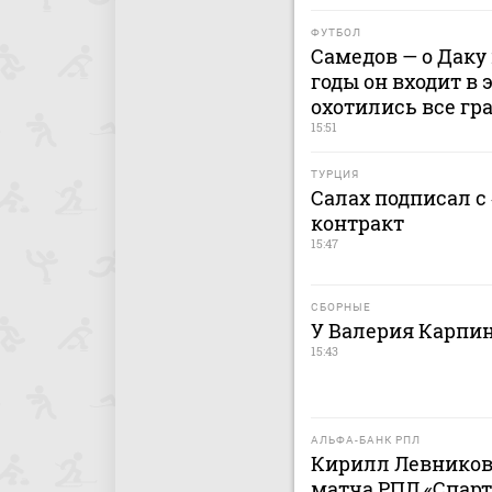
ФУТБОЛ
Самедов — о Даку 
годы он входит в 
охотились все гр
15:51
ТУРЦИЯ
Салах подписал с
контракт
15:47
СБОРНЫЕ
У Валерия Карпи
15:43
АЛЬФА-БАНК РПЛ
Кирилл Левников
матча РПЛ «Спарт