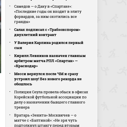
Самедов — о Даку в «Спартаке»:
«Последние годы он входит в элиту
форвардов, за ним охотились все
гранды»
Салах подписал с «Трабзонспором»
двухлетний контракт
У Валерия Карпина родился первый
сын
Кирилл Левников назначен главным
арбитром матча РПЛ «Спартак» —
«Краснодар»
Месси вернулся после ЧМ и сразу
устроил шоу! Без нового рекорда не
обошлось
Полиция Сеула провела обыск в офисах
Корейской футбольной ассоциации по
делу о назначении бывшего главного
тренера
Вратарь «Зенита» Москвичев — о
матче с «Балтикой»: «Не зря чуть
подтолкнул штангу перед вторым