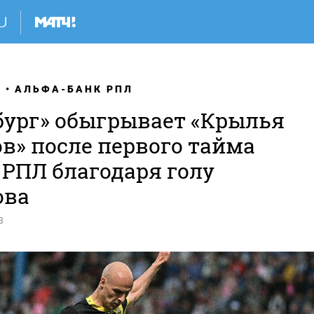
Я
АЛЬФА-БАНК РПЛ
бург» обыгрывает «Крылья
в» после первого тайма
 РПЛ благодаря голу
ова
3