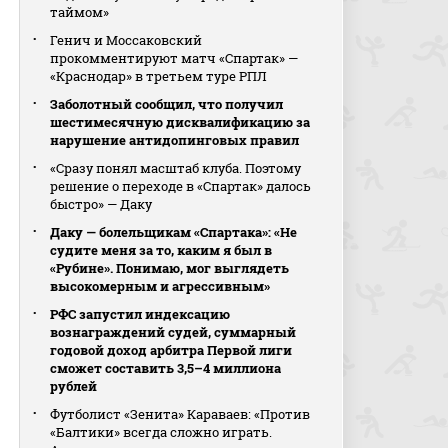
таймом»
Генич и Моссаковский
прокомментируют матч «Спартак» —
«Краснодар» в третьем туре РПЛ
Заболотный сообщил, что получил
шестимесячную дисквалификацию за
нарушение антидопинговых правил
«Сразу понял масштаб клуба. Поэтому
решение о переходе в «Спартак» далось
быстро» — Даку
Даку — болельщикам «Спартака»: «Не
судите меня за то, каким я был в
«Рубине». Понимаю, мог выглядеть
высокомерным и агрессивным»
РФС запустил индексацию
вознаграждений судей, суммарный
годовой доход арбитра Первой лиги
сможет составить 3,5–4 миллиона
рублей
Футболист «Зенита» Караваев: «Против
«Балтики» всегда сложно играть.