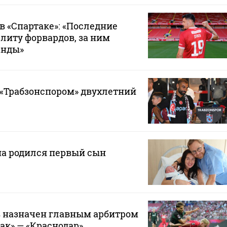
в «Спартаке»: «Последние
элиту форвардов, за ним
анды»
 «Трабзонспором» двухлетний
на родился первый сын
 назначен главным арбитром
ак» — «Краснодар»