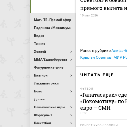
Советов» и обезоп
прямого вылета 
10 мая 2026
Матч ТВ. Прямой эфир
Подписка «Максимум»
Видео
Теннис
Ранее в рубрике
Альфа-
Хоккей
Крылья Советов. МИР Ро
MMA/Единоборства
Фигурное катание
ЧИТАТЬ ЕЩЕ
Биатлон
Лыжные гонки
ФУТБОЛ
Бокс
«Галатасарай» сд
Допинг
«Локомотиву» по 
евро — СМИ
Олимпийские игры
18:36
Формула-1
Баскетбол
FONBET КУБОК РОССИИ