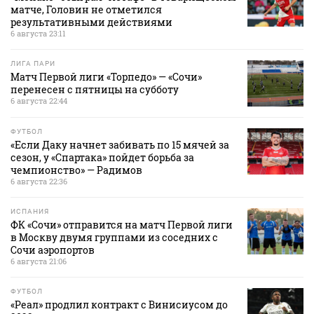
матче, Головин не отметился
результативными действиями
6 августа 23:11
ЛИГА ПАРИ
Матч Первой лиги «Торпедо» — «Сочи»
перенесен с пятницы на субботу
6 августа 22:44
ФУТБОЛ
«Если Даку начнет забивать по 15 мячей за
сезон, у «Спартака» пойдет борьба за
чемпионство» — Радимов
6 августа 22:36
ИСПАНИЯ
ФК «Сочи» отправится на матч Первой лиги
в Москву двумя группами из соседних с
Сочи аэропортов
6 августа 21:06
ФУТБОЛ
«Реал» продлил контракт с Винисиусом до