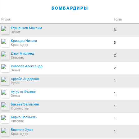
БОМБАРДИРЫ
Игрок
Голы
Глушенков Максим
3
Зенит
Кривцов Никита
3
Краснодар
Даку Мирлинд
2
Спартак
Соболев Александр
2
Зенит
Арройо Андерсон
1
Рубин
Аугусто Фелипе
1
Зенит
Бакаев Зелимхан
1
Локомотив
Барко Эсекьель
1
Спартак
Боселли Хуан
1
Краснодар