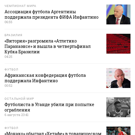
ЧЕМПИОНАТ МИРА
Ассоциация футбола Аргентины
поддержала президента ФИФА Инфантино
06:55
БРАЗИЛИЯ
«Витория» разгромила «Атлетико
Паранаэнсе» и вышла в четвертьфинал
Кубка Бразилии
04:25
ФУТБОЛ
Африканская конфедерация футбола
поддержала Инфантино
00:52
ОСТАЛЬНОЙ МИР
Футболиста в Уганде убили при попытке
ограбления
6 августа 23:41
ФУТБОЛ
«Монако» обыграл «Хетафе» в товарищеском