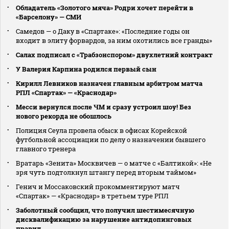
Обладатель «Золотого мяча» Родри хочет перейти в
«Барселону» — СМИ
Самедов — о Даку в «Спартаке»: «Последние годы он
входит в элиту форвардов, за ним охотились все гранды»
Салах подписал с «Трабзонспором» двухлетний контракт
У Валерия Карпина родился первый сын
Кирилл Левников назначен главным арбитром матча
РПЛ «Спартак» — «Краснодар»
Месси вернулся после ЧМ и сразу устроил шоу! Без
нового рекорда не обошлось
Полиция Сеула провела обыск в офисах Корейской
футбольной ассоциации по делу о назначении бывшего
главного тренера
Вратарь «Зенита» Москвичев — о матче с «Балтикой»: «Не
зря чуть подтолкнул штангу перед вторым таймом»
Генич и Моссаковский прокомментируют матч
«Спартак» — «Краснодар» в третьем туре РПЛ
Заболотный сообщил, что получил шестимесячную
дисквалификацию за нарушение антидопинговых
правил