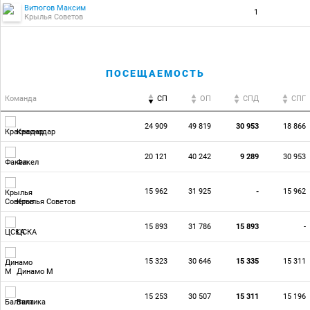
Витюгов Максим
1
Крылья Советов
ПОСЕЩАЕМОСТЬ
Команда
СП
ОП
CПД
CПГ
24 909
49 819
30 953
18 866
Краснодар
20 121
40 242
9 289
30 953
Факел
15 962
31 925
-
15 962
Крылья Советов
15 893
31 786
15 893
-
ЦСКА
15 323
30 646
15 335
15 311
Динамо М
15 253
30 507
15 311
15 196
Балтика