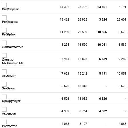
14 396
28 792
23 601
5 191
Спартак
13 462
26 925
3 324
23 601
Родина
11 269
22 539
18 866
3 673
Рубин
8 295
16 590
10 051
6 539
Локомотив
7 914
15 828
6 539
9 289
Динамо Мх
7 621
15 242
5 191
10 051
Ахмат
6 670
13 340
-
6 670
Зенит
6 526
13 052
6 526
-
Оренбург
4 382
8 764
4 382
-
Акрон
4 063
8 127
-
4 063
Ростов