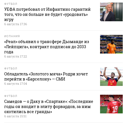
ФУТБОЛ
УЕФА потребовал от Инфантино гарантий
того, что он больше не будет «уродовать»
игру
6 августа 17:36
ИСПАНИЯ
«Реал» объявил о трансфере Дьоманде из
«Лейпцига», контракт подписан до 2033
года
6 августа 17:22
ФУТБОЛ
Обладатель «Золотого мяча» Родри хочет
перейти в «Барселону» — СМИ
6 августа 17:04
ФУТБОЛ
Самедов — о Даку в «Спартаке»: «Последние
годы он входит в элиту форвардов, за ним
охотились все гранды»
6 августа 15:51