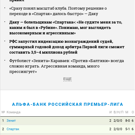
«Сразу понял масштаб клуба. Поэтому решение о
переходе в «Спартак» далось быстро» — Даку
Даку — болельщикам «Спартака»: «Не судите меня за то,
каким я был в «Рубине». Понимаю, мог выглядеть
высокомерным и агрессивным»
РФС запустил индексацию вознаграждений судей,
суммарный годовой доход арбитра Первой лиги сможет
составить 3,5–4 миллиона рублей
Футболист «Зенита» Караваев: «Против «Балтики» всегда
сложно играть. Агрессивная команда, много
прессингует»
ЕЩЕ
АЛЬФА-БАНК РОССИЙСКАЯ ПРЕМЬЕР-ЛИГА
№
Команда
И
В/Н/П
М
О
1
Зенит
2
2/0/0
8-0
6
2
Спартак
2
2/0/0
5-1
6