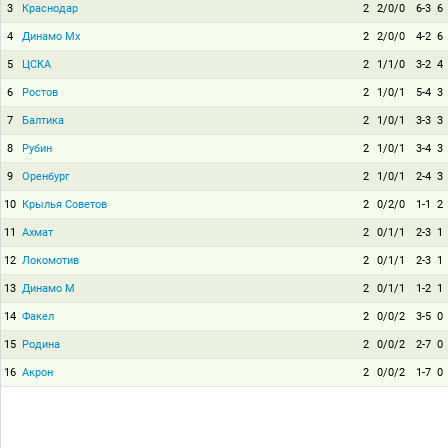
3
Краснодар
2
2/0/0
6-3
6
4
Динамо Мх
2
2/0/0
4-2
6
5
ЦСКА
2
1/1/0
3-2
4
6
Ростов
2
1/0/1
5-4
3
7
Балтика
2
1/0/1
3-3
3
8
Рубин
2
1/0/1
3-4
3
9
Оренбург
2
1/0/1
2-4
3
10
Крылья Советов
2
0/2/0
1-1
2
11
Ахмат
2
0/1/1
2-3
1
12
Локомотив
2
0/1/1
2-3
1
13
Динамо М
2
0/1/1
1-2
1
14
Факел
2
0/0/2
3-5
0
15
Родина
2
0/0/2
2-7
0
16
Акрон
2
0/0/2
1-7
0