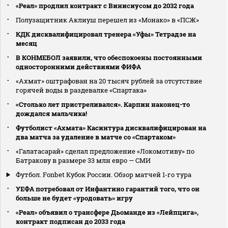
«Реал» продлил контракт с Винисиусом до 2032 года
Полузащитник Аклиуш перешел из «Монако» в «ПСЖ»
КДК дисквалифицировал тренера «Уфы» Тетрадзе на
месяц
В КОНМЕБОЛ заявили, что обеспокоены постоянными
односторонними действиями ФИФА
«Ахмат» оштрафован на 20 тысяч рублей за отсутствие
горячей воды в раздевалке «Спартака»
«Столько лет пристреливался». Карпин наконец-то
дождался мальчика!
Футболист «Ахмата» Касинтура дисквалифицирован на
два матча за удаление в матче со «Спартаком»
«Галатасарай» сделал предложение «Локомотиву» по
Батракову в размере 33 млн евро — СМИ
Футбол. Fonbet Кубок России. Обзор матчей 1-го тура
УЕФА потребовал от Инфантино гарантий того, что он
больше не будет «уродовать» игру
«Реал» объявил о трансфере Дьоманде из «Лейпцига»,
контракт подписан до 2033 года