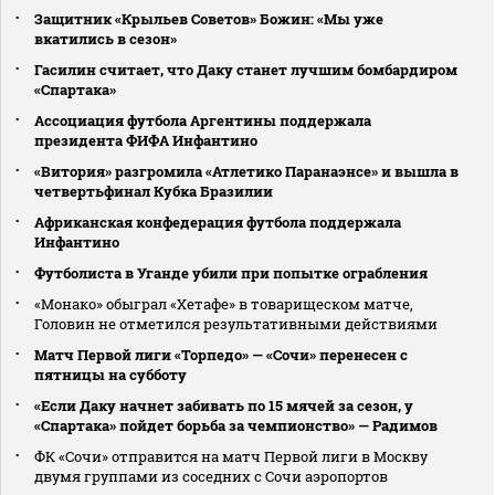
Защитник «Крыльев Советов» Божин: «Мы уже
вкатились в сезон»
Гасилин считает, что Даку станет лучшим бомбардиром
«Спартака»
Ассоциация футбола Аргентины поддержала
президента ФИФА Инфантино
«Витория» разгромила «Атлетико Паранаэнсе» и вышла в
четвертьфинал Кубка Бразилии
Африканская конфедерация футбола поддержала
Инфантино
Футболиста в Уганде убили при попытке ограбления
«Монако» обыграл «Хетафе» в товарищеском матче,
Головин не отметился результативными действиями
Матч Первой лиги «Торпедо» — «Сочи» перенесен с
пятницы на субботу
«Если Даку начнет забивать по 15 мячей за сезон, у
«Спартака» пойдет борьба за чемпионство» — Радимов
ФК «Сочи» отправится на матч Первой лиги в Москву
двумя группами из соседних с Сочи аэропортов