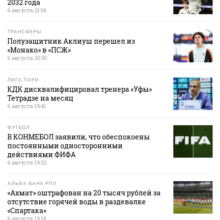
2032 года
6 августа 21:06
ТРАНСФЕРЫ
Полузащитник Аклиуш перешел из
«Монако» в «ПСЖ»
6 августа 20:36
ЛИГА ПАРИ
КДК дисквалифицировал тренера «Уфы»
Тетрадзе на месяц
6 августа 19:41
ФУТБОЛ
В КОНМЕБОЛ заявили, что обеспокоены
постоянными односторонними
действиями ФИФА
6 августа 19:32
АЛЬФА-БАНК РПЛ
«Ахмат» оштрафован на 20 тысяч рублей за
отсутствие горячей воды в раздевалке
«Спартака»
6 августа 19:18