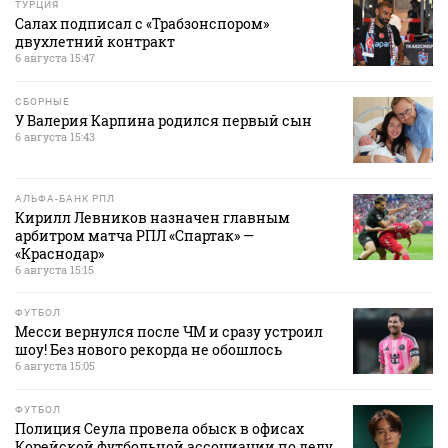
ТУРЦИЯ
Салах подписал с «Трабзонспором»
двухлетний контракт
6 августа 15:47
СБОРНЫЕ
У Валерия Карпина родился первый сын
6 августа 15:43
АЛЬФА-БАНК РПЛ
Кирилл Левников назначен главным
арбитром матча РПЛ «Спартак» —
«Краснодар»
6 августа 15:15
ФУТБОЛ
Месси вернулся после ЧМ и сразу устроил
шоу! Без нового рекорда не обошлось
6 августа 15:05
ФУТБОЛ
Полиция Сеула провела обыск в офисах
Корейской футбольной ассоциации по делу