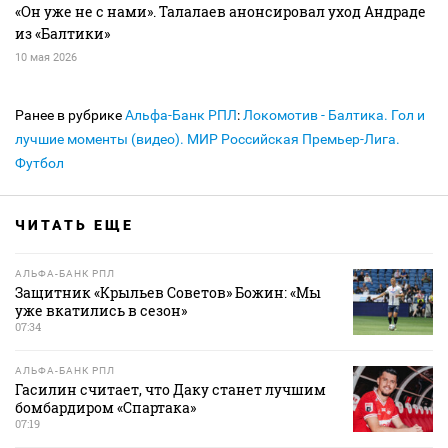
«Он уже не с нами». Талалаев анонсировал уход Андраде
из «Балтики»
10 мая 2026
Ранее в рубрике
Альфа-Банк РПЛ
:
Локомотив - Балтика. Гол и
лучшие моменты (видео). МИР Российская Премьер-Лига.
Футбол
ЧИТАТЬ ЕЩЕ
АЛЬФА-БАНК РПЛ
Защитник «Крыльев Советов» Божин: «Мы
уже вкатились в сезон»
07:34
АЛЬФА-БАНК РПЛ
Гасилин считает, что Даку станет лучшим
бомбардиром «Спартака»
07:19