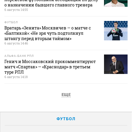
о назначении бывшего главного тренера
6 августа 14:55
ФУТБОЛ
Вратарь «Зенита» Москвичев — о матче с
«Балтикой»: «Не зря чуть подтолкнул
штангу перед вторым таймом»
6 августа 14:46
АЛЬФА-БАНК РПЛ
Генич и Моссаковский прокомментируют
матч «Спартак» — «Краснодар» в третьем
туре РПЛ
6 августа 14:18
ЕЩЕ
ФУТБОЛ