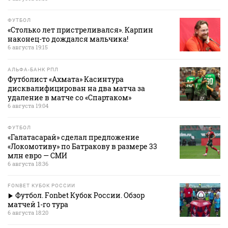
ФУТБОЛ
«Столько лет пристреливался». Карпин
наконец-то дождался мальчика!
6 августа 19:15
АЛЬФА-БАНК РПЛ
Футболист «Ахмата» Касинтура
дисквалифицирован на два матча за
удаление в матче со «Спартаком»
6 августа 19:04
ФУТБОЛ
«Галатасарай» сделал предложение
«Локомотиву» по Батракову в размере 33
млн евро — СМИ
6 августа 18:36
FONBET КУБОК РОССИИ
Футбол. Fonbet Кубок России. Обзор
матчей 1-го тура
6 августа 18:20