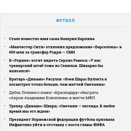
ФУТБОЛ
Стало известно имя сына Валерия Карпина
«Манчестер Сити» отклонил предложение «Барселоны» в
€50 млн за трансфер Родри — СМИ
В «Родине» хотят видеть Серхио Рамоса: «У нас
тренерский штаб тоже из Севильи. Шикарно бы
вписался!»
Вратарь «Динамо» Расулов: «Боев Шары Буллета я
посмотрел точно больше, чем матчей Овечкина»
Дубль Полевого помог «Краснодару» обыграть
«Акрон‑Академию Коноплева» в матче МФЛ
Тренер «Динамо» Шварц: «Овечкин — легенда. В любое
время мы его ждем»
Президент Норвежской федерации футбола призвала
Инфантино уйти в отставку с поста главы ФИФА