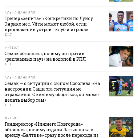
АЛЬФА-БАНК РПЛ
Тренер «Зенита»: «Конкретики по Луису
Энрике нет. Уйти может любой, если
предложение устроит клуб и игрока»
11:17
ФУТБОЛ
Семак объяснил, почему он против
«рекламных пауз» на водопой в РПЛ
11:11
АЛЬФА-БАНК РПЛ
Семак — о ситуации с сыном Соболева: «На
настроении Саши эта ситуация не
отражается. С кем ему общаться, он может
делать выбор сам»
11:11
ФУТБОЛ
Гендиректор «Нижнего Новгорода»
объяснил, почему отдали Латышонка в
аренду «Балтике» сразу после перехода из