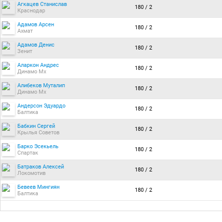
Агкацев Станислав
180 / 2
Краснодар
Адамов Арсен
180 / 2
Ахмат
Адамов Денис
180 / 2
Зенит
Аларкон Андрес
180 / 2
Динамо Мх
Алибеков Муталип
180 / 2
Динамо Мх
Андерсон Эдуардо
180 / 2
Балтика
Бабкин Сергей
180 / 2
Крылья Советов
Барко Эсекьель
180 / 2
Спартак
Батраков Алексей
180 / 2
Локомотив
Бевеев Мингиян
180 / 2
Балтика