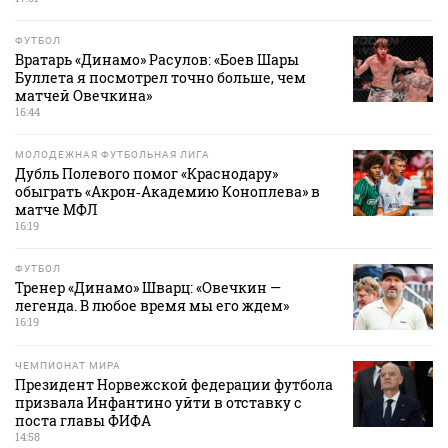
ФУТБОЛ
Вратарь «Динамо» Расулов: «Боев Шары
Буллета я посмотрел точно больше, чем
матчей Овечкина»
16:44
МОЛОДЕЖНАЯ ФУТБОЛЬНАЯ ЛИГА
Дубль Полевого помог «Краснодару»
обыграть «Акрон‑Академию Коноплева» в
матче МФЛ
16:19
ФУТБОЛ
Тренер «Динамо» Шварц: «Овечкин —
легенда. В любое время мы его ждем»
16:19
ЧЕМПИОНАТ МИРА
Президент Норвежской федерации футбола
призвала Инфантино уйти в отставку с
поста главы ФИФА
14:58