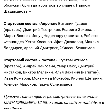
обслужит бригада арбитров во главе с Павлом
Шадыхановым.
Стартовый состав «Акрона»:
Виталий Гудиев
(вратарь), Дмитрий Пестряков, Родриго Эсковаль,
Марат Бокоев, Ионуц Неделчару (капитан), Роберто
Фернандес, Хетаг Хосонов, Ифет Джаковац, Максим
Болдырев, Арсений Дмитриев, Жилсон Беншимол.
Стартовый состав «Ростова»
: Рустам Ятимов
(вратарь), Андрей Лангович, Умар Сако, Дмитрий
Чистяков, Виктор Мелехин, Илья Вахания (капитан),
Иван Комаров, Мохаммад Мохебби, Кирилл Щетинин,
Алексей Миронов, Тимур Сулейманов.
Прямую трансляцию игры смотрите на телеканале
МАТЧ ПРЕМЬЕР с 12:55, а также на сайтах matchtv.ru и
sportbox.ru.