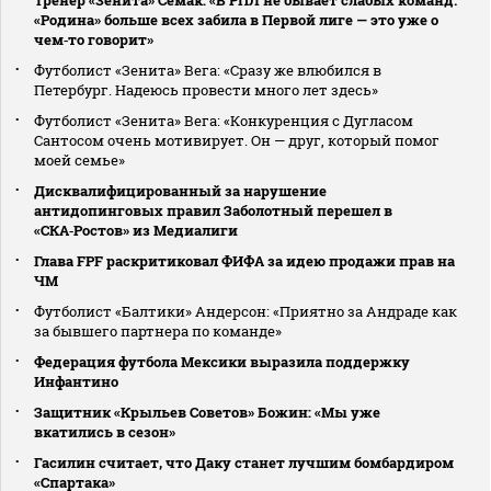
Тренер «Зенита» Семак: «В РПЛ не бывает слабых команд.
«Родина» больше всех забила в Первой лиге — это уже о
чем‑то говорит»
Футболист «Зенита» Вега: «Сразу же влюбился в
Петербург. Надеюсь провести много лет здесь»
Футболист «Зенита» Вега: «Конкуренция с Дугласом
Сантосом очень мотивирует. Он — друг, который помог
моей семье»
Дисквалифицированный за нарушение
антидопинговых правил Заболотный перешел в
«СКА‑Ростов» из Медиалиги
Глава FPF раскритиковал ФИФА за идею продажи прав на
ЧМ
Футболист «Балтики» Андерсон: «Приятно за Андраде как
за бывшего партнера по команде»
Федерация футбола Мексики выразила поддержку
Инфантино
Защитник «Крыльев Советов» Божин: «Мы уже
вкатились в сезон»
Гасилин считает, что Даку станет лучшим бомбардиром
«Спартака»