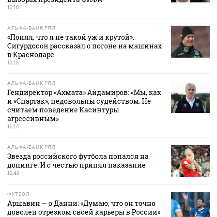
13:18
АЛЬФА-БАНК РПЛ
«Понял, что я не такой уж и крутой».
Сигурдссон рассказал о погоне на машинах
в Краснодаре
13:15
АЛЬФА-БАНК РПЛ
Гендиректор «Ахмата» Айдамиров: «Мы, как
и «Спартак», недовольны судейством. Не
считаем поведение Касинтуры
агрессивным»
13:14
АЛЬФА-БАНК РПЛ
Звезда российского футбола попался на
допинге. И с честью принял наказание
12:40
ФУТБОЛ
Аршавин — о Данни: «Думаю, что он точно
доволен отрезком своей карьеры в России»