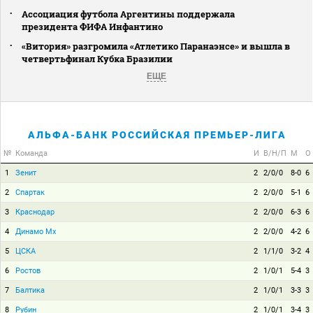
Ассоциация футбола Аргентины поддержала
президента ФИФА Инфантино
«Витория» разгромила «Атлетико Паранаэнсе» и вышла в
четвертьфинал Кубка Бразилии
ЕЩЕ
АЛЬФА-БАНК РОССИЙСКАЯ ПРЕМЬЕР-ЛИГА
№
Команда
И
В/Н/П
М
О
1
Зенит
2
2/0/0
8-0
6
2
Спартак
2
2/0/0
5-1
6
3
Краснодар
2
2/0/0
6-3
6
4
Динамо Мх
2
2/0/0
4-2
6
5
ЦСКА
2
1/1/0
3-2
4
6
Ростов
2
1/0/1
5-4
3
7
Балтика
2
1/0/1
3-3
3
8
Рубин
2
1/0/1
3-4
3