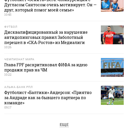
Дугласом Сантосом очень мотивирует. Он —
друг, который помог моей семье»
10:45
ФУТБОЛ
Дисквалифицированный за нарушение
антидопинговых правил Заболотный
перешел в «СКА‑Ростов» из Медиалиги
10:26
ЧЕМПИОНАТ МИРА
Глава FPF раскритиковал ФИФА за идею
продажи прав на ЧМ
10:22
АЛЬФА-БАНК РПЛ
Футболист «Балтики» Андерсон: «Приятно
за Андраде как за бывшего партнера по
команде»
09:17
ЕЩЕ