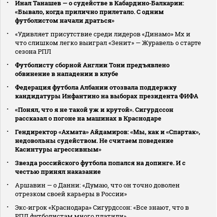
Инал Танашев — о судействе в Кабардино‑Балкарии:
«Бывало, когда прилично прилетало. С одним
футболистом начали драться»
«Удивляет присутствие среди лидеров «Динамо» Мх и
что слишком легко выиграл «Зенит» — Журавель о старте
сезона РПЛ
Футболисту сборной Англии Тони предъявлено
обвинение в нападении в клубе
Федерация футбола Албании отозвала поддержку
кандидатуры Инфантино на выборах президента ФИФА
«Понял, что я не такой уж и крутой». Сигурдссон
рассказал о погоне на машинах в Краснодаре
Гендиректор «Ахмата» Айдамиров: «Мы, как и «Спартак»,
недовольны судейством. Не считаем поведение
Касинтуры агрессивным»
Звезда российского футбола попался на допинге. И с
честью принял наказание
Аршавин — о Данни: «Думаю, что он точно доволен
отрезком своей карьеры в России»
Экс‑игрок «Краснодара» Сигурдссон: «Все знают, что в
РПЛ футболистам много платили»