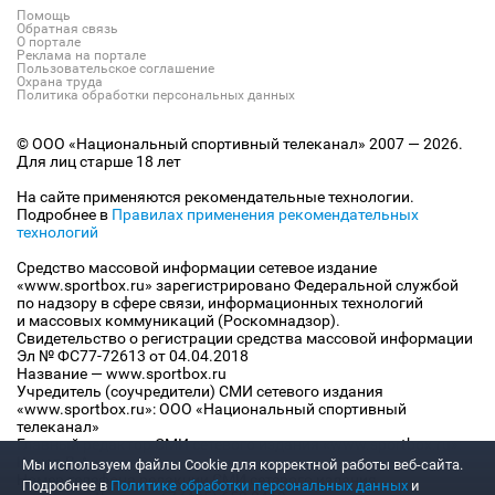
Помощь
Обратная связь
О портале
Реклама на портале
Пользовательское соглашение
Охрана труда
Политика обработки персональных данных
© ООО «Национальный спортивный телеканал» 2007 — 2026.
Для лиц старше 18 лет
На сайте применяются рекомендательные технологии.
Подробнее в
Правилах применения рекомендательных
технологий
Средство массовой информации сетевое издание
«www.sportbox.ru» зарегистрировано Федеральной службой
по надзору в сфере связи, информационных технологий
и массовых коммуникаций (Роскомнадзор).
Свидетельство о регистрации средства массовой информации
Эл № ФС77-72613 от 04.04.2018
Название — www.sportbox.ru
Учредитель (соучредители) СМИ сетевого издания
«www.sportbox.ru»: ООО «Национальный спортивный
телеканал»
Главный редактор СМИ сетевого издания «www.sportbox.ru»:
Конов В.А.
Мы используем файлы Сookie для корректной работы веб-сайта.
Номер телефона редакции СМИ сетевого издания
Подробнее в
Политике обработки персональных данных
и