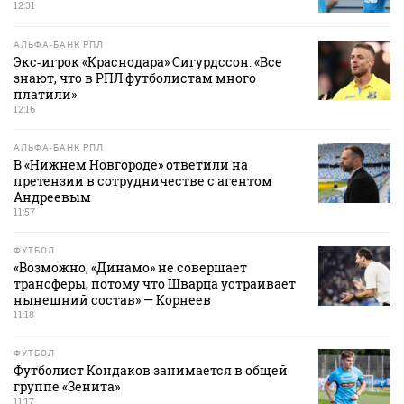
12:31
АЛЬФА-БАНК РПЛ
Экс‑игрок «Краснодара» Сигурдссон: «Все
знают, что в РПЛ футболистам много
платили»
12:16
АЛЬФА-БАНК РПЛ
В «Нижнем Новгороде» ответили на
претензии в сотрудничестве с агентом
Андреевым
11:57
ФУТБОЛ
«Возможно, «Динамо» не совершает
трансферы, потому что Шварца устраивает
нынешний состав» — Корнеев
11:18
ФУТБОЛ
Футболист Кондаков занимается в общей
группе «Зенита»
11:17