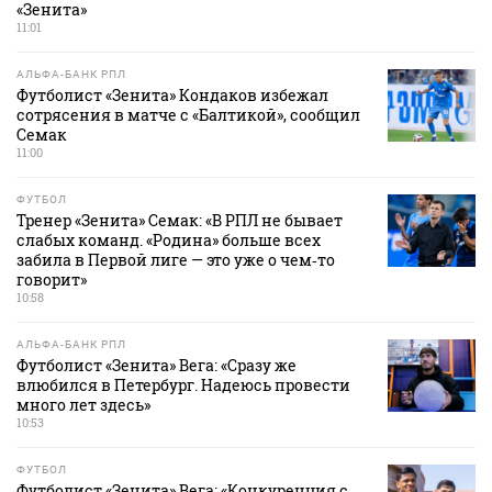
«Зенита»
11:01
АЛЬФА-БАНК РПЛ
Футболист «Зенита» Кондаков избежал
сотрясения в матче с «Балтикой», сообщил
Семак
11:00
ФУТБОЛ
Тренер «Зенита» Семак: «В РПЛ не бывает
слабых команд. «Родина» больше всех
забила в Первой лиге — это уже о чем‑то
говорит»
10:58
АЛЬФА-БАНК РПЛ
Футболист «Зенита» Вега: «Сразу же
влюбился в Петербург. Надеюсь провести
много лет здесь»
10:53
ФУТБОЛ
Футболист «Зенита» Вега: «Конкуренция с