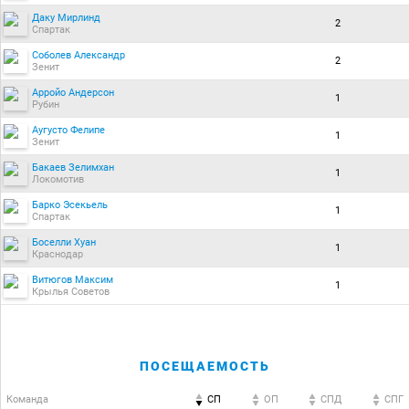
Даку Мирлинд
2
Спартак
Соболев Александр
2
Зенит
Арройо Андерсон
1
Рубин
Аугусто Фелипе
1
Зенит
Бакаев Зелимхан
1
Локомотив
Барко Эсекьель
1
Спартак
Боселли Хуан
1
Краснодар
Витюгов Максим
1
Крылья Советов
ПОСЕЩАЕМОСТЬ
Команда
СП
ОП
CПД
CПГ