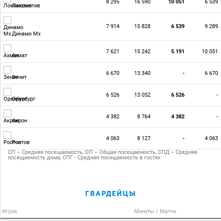
8 295
16 590
10 051
6 539
Локомотив
7 914
15 828
6 539
9 289
Динамо Мх
7 621
15 242
5 191
10 051
Ахмат
6 670
13 340
-
6 670
Зенит
6 526
13 052
6 526
-
Оренбург
4 382
8 764
4 382
-
Акрон
4 063
8 127
-
4 063
Ростов
СП – Средняя посещаемость, ОП – Общая посещаемость, СПД – Средняя
посещаемость дома, СПГ - Средняя посещаемость в гостях
ГВАРДЕЙЦЫ
Игрок
Минуты / Матчи