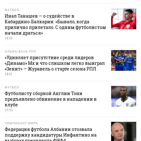
ФУТБОЛ
Инал Танашев — о судействе в
Кабардино‑Балкарии: «Бывало, когда
прилично прилетало. С одним футболистом
начали драться»
14:16
АЛЬФА-БАНК РПЛ
«Удивляет присутствие среди лидеров
«Динамо» Мх и что слишком легко выиграл
«Зенит» — Журавель о старте сезона РПЛ
14:01
ФУТБОЛ
Футболисту сборной Англии Тони
предъявлено обвинение в нападении в
клубе
13:32
ЧЕМПИОНАТ МИРА
Федерация футбола Албании отозвала
поддержку кандидатуры Инфантино на
выборах президента ФИФА