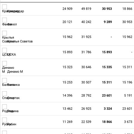
24 909
49 819
30 953
18 866
Краснодар
20 121
40 242
9 289
30 953
Факел
15 962
31 925
-
15 962
Крылья Советов
15 893
31 786
15 893
-
ЦСКА
15 323
30 646
15 335
15 311
Динамо М
15 253
30 507
15 311
15 196
Балтика
14 396
28 792
23 601
5 191
Спартак
13 462
26 925
3 324
23 601
Родина
11 269
22 539
18 866
3 673
Рубин