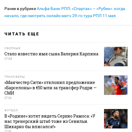
Ранее в рубрике
Альфа-Банк РПЛ
:
«Спартак» – «Рубин»: когда
начало, где смотреть онлайн матч 29‑го тура РПЛ 11 мая
ЧИТАТЬ ЕЩЕ
СБОРНЫЕ
Стало известно имя сына Валерия Карпина
17:34
ТРАНСФЕРЫ
«Манчестер Сити» отклонил предложение
«Барселоны» в €50 млн за трансфер Родри —
СМИ
17:16
ФУТБОЛ
В «Родине» хотят видеть Серхио Рамоса: «У
нас тренерский штаб тоже из Севильи.
Шикарно бы вписался!»
17:01