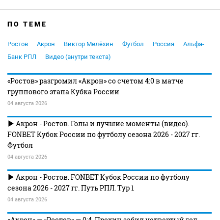
ПО ТЕМЕ
Ростов
Акрон
Виктор Мелёхин
Футбол
Россия
Альфа-
Банк РПЛ
Видео (внутри текста)
«Ростов» разгромил «Акрон» со счетом 4:0 в матче
группового этапа Кубка России
04 августа 2026
Акрон - Ростов. Голы и лучшие моменты (видео).
FONBET Кубок России по футболу сезона 2026 - 2027 гг.
Футбол
04 августа 2026
Акрон - Ростов. FONBET Кубок России по футболу
сезона 2026 - 2027 гг. Путь РПЛ. Тур 1
04 августа 2026
«Акрон» — «Ростов» — 0:4. Прохин забил четвертый гол