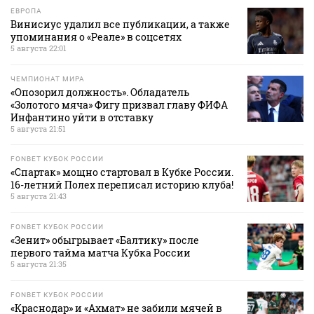
ЕВРОПА
Винисиус удалил все публикации, а также
упоминания о «Реале» в соцсетях
5 августа 22:01
ЧЕМПИОНАТ МИРА
«Опозорил должность». Обладатель
«Золотого мяча» Фигу призвал главу ФИФА
Инфантино уйти в отставку
5 августа 21:51
FONBET КУБОК РОССИИ
«Спартак» мощно стартовал в Кубке России.
16-летний Полех переписал историю клуба!
5 августа 21:43
FONBET КУБОК РОССИИ
«Зенит» обыгрывает «Балтику» после
первого тайма матча Кубка России
5 августа 21:35
FONBET КУБОК РОССИИ
«Краснодар» и «Ахмат» не забили мячей в