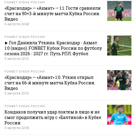
FONBET КУБОК РОССИИ
«Краснодар» — «Ахмат» — 1:1. Гости сравняли
счет на 90+3‑й минуте матча Кубка России.
Видео
5 августа 22:42
FONBET КУБОК РОССИИ
Гол Даниила Уткина. Краснодар - Ахмат.
1:0 (видео). FONBET Кубок России по футболу
сезона 2026 - 2027 гг. Путь РПЛ. Футбол
5 августа 22:15
FONBET КУБОК РОССИИ
«Краснодар» — «Ахмат» 1:0. Уткин открыл
счет на 66‑й минуте матча Кубка России.
Видео
5 августа 22:15
FONBET КУБОК РОССИИ
Кондаков получил удар локтем в лицо и не
смог продолжить игру с «Балтикой» в Кубке
России
5 августа 22:06