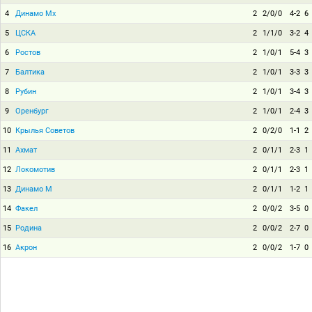
4
Динамо Мх
2
2/0/0
4-2
6
5
ЦСКА
2
1/1/0
3-2
4
6
Ростов
2
1/0/1
5-4
3
7
Балтика
2
1/0/1
3-3
3
8
Рубин
2
1/0/1
3-4
3
9
Оренбург
2
1/0/1
2-4
3
10
Крылья Советов
2
0/2/0
1-1
2
11
Ахмат
2
0/1/1
2-3
1
12
Локомотив
2
0/1/1
2-3
1
13
Динамо М
2
0/1/1
1-2
1
14
Факел
2
0/0/2
3-5
0
15
Родина
2
0/0/2
2-7
0
16
Акрон
2
0/0/2
1-7
0