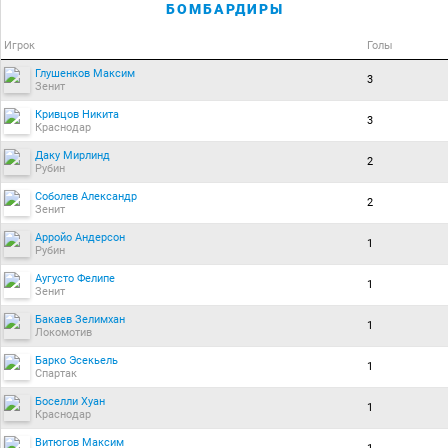
БОМБАРДИРЫ
Игрок
Голы
Глушенков Максим
3
Зенит
Кривцов Никита
3
Краснодар
Даку Мирлинд
2
Рубин
Соболев Александр
2
Зенит
Арройо Андерсон
1
Рубин
Аугусто Фелипе
1
Зенит
Бакаев Зелимхан
1
Локомотив
Барко Эсекьель
1
Спартак
Боселли Хуан
1
Краснодар
Витюгов Максим