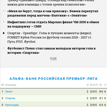
важна для команды с точки зрения психологии»
«Меня не берут, тогда я сам прихожу». Бевеев перепутал
раздевалки перед матчем «Балтики» с «Зенитом»
Инфантино готов отдать Марокко финал ЧМ‑2030 в обмен
на поддержку — СМИ
Спартак - Оренбург. Голы и лучшие моменты (видео).
FONBET Кубок России по футболу сезона 2026 - 2027 гг.
Путь РПЛ. Футбол
Футболист Полех стал самым молодым автором гола в
истории «Спартака»
ЕЩЕ
АЛЬФА-БАНК РОССИЙСКАЯ ПРЕМЬЕР-ЛИГА
№
Команда
И
В/Н/П
М
О
1
Зенит
2
2/0/0
8-0
6
2
Спартак
2
2/0/0
5-1
6
3
Краснодар
2
2/0/0
6-3
6