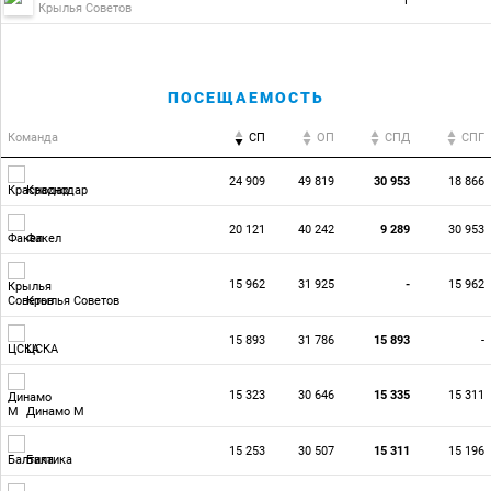
1
Крылья Советов
ПОСЕЩАЕМОСТЬ
Команда
СП
ОП
CПД
CПГ
24 909
49 819
30 953
18 866
Краснодар
20 121
40 242
9 289
30 953
Факел
15 962
31 925
-
15 962
Крылья Советов
15 893
31 786
15 893
-
ЦСКА
15 323
30 646
15 335
15 311
Динамо М
15 253
30 507
15 311
15 196
Балтика