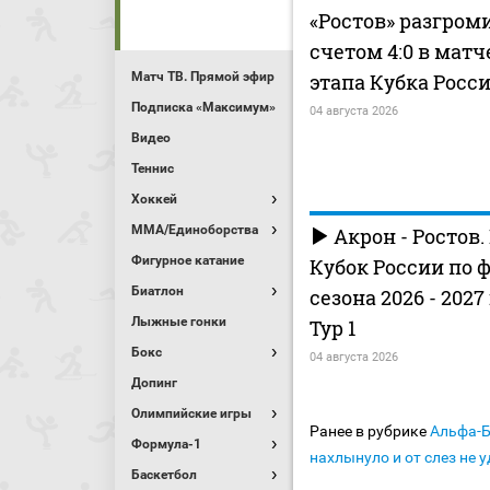
«Ростов» разгром
счетом 4:0 в матч
Матч ТВ. Прямой эфир
этапа Кубка Росс
Подписка «Максимум»
04 августа 2026
Видео
Теннис
Хоккей
MMA/Единоборства
Акрон - Ростов
Фигурное катание
Кубок России по 
Биатлон
сезона 2026 - 2027
Лыжные гонки
Тур 1
Бокс
04 августа 2026
Допинг
Олимпийские игры
Ранее в рубрике
Альфа-
Формула-1
нахлынуло и от слез не 
Баскетбол