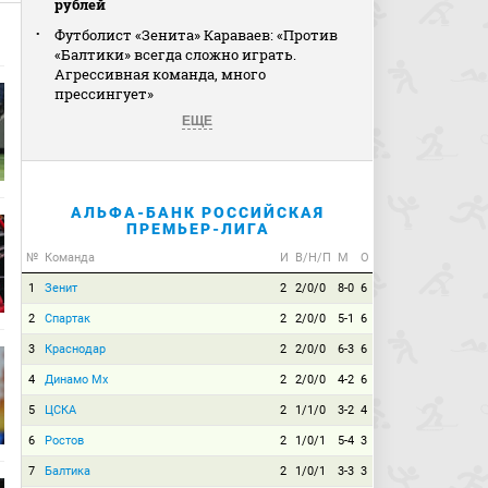
рублей
Футболист «Зенита» Караваев: «Против
«Балтики» всегда сложно играть.
Агрессивная команда, много
прессингует»
ЕЩЕ
АЛЬФА-БАНК РОССИЙСКАЯ
ПРЕМЬЕР-ЛИГА
№
Команда
И
В/Н/П
М
О
1
Зенит
2
2/0/0
8-0
6
2
Спартак
2
2/0/0
5-1
6
3
Краснодар
2
2/0/0
6-3
6
4
Динамо Мх
2
2/0/0
4-2
6
5
ЦСКА
2
1/1/0
3-2
4
6
Ростов
2
1/0/1
5-4
3
7
Балтика
2
1/0/1
3-3
3