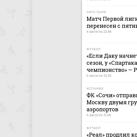
ЛИГА ПАРИ
Матч Первой лиги
перенесен с пятн
6 августа 22:44
ФУТБОЛ
«Если Даку начнет
сезон, у «Спартак
чемпионство» — 
6 августа 22:36
ИСПАНИЯ
ФК «Сочи» отправ
Москву двумя гру
аэропортов
6 августа 21:06
ФУТБОЛ
«Реал» продлил к