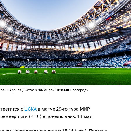
банк Арена» / Фото: © ФК «Пари Нижний Новгород»
стретится с
ЦСКА
в матче 29‑го тура МИР
ремьер‑лиги (РПЛ) в понедельник, 11 мая.
жнем Новгороде начнется в 15:15 (мск). Прямую