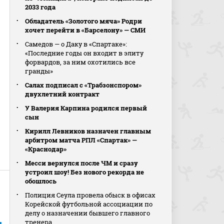
2033 года
Обладатель «Золотого мяча» Родри
хочет перейти в «Барселону» — СМИ
Самедов — о Даку в «Спартаке»:
«Последние годы он входит в элиту
форвардов, за ним охотились все
гранды»
Салах подписал с «Трабзонспором»
двухлетний контракт
У Валерия Карпина родился первый
сын
Кирилл Левников назначен главным
арбитром матча РПЛ «Спартак» —
«Краснодар»
Месси вернулся после ЧМ и сразу
устроил шоу! Без нового рекорда не
обошлось
Полиция Сеула провела обыск в офисах
Корейской футбольной ассоциации по
делу о назначении бывшего главного
тренера