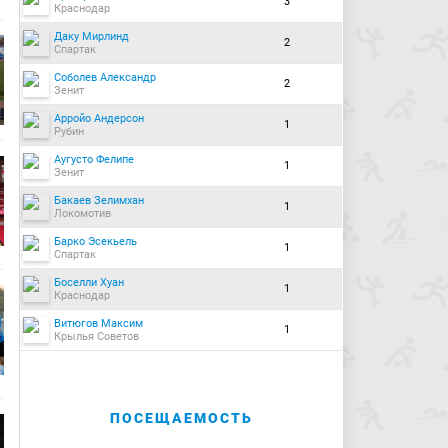
3
Краснодар
Даку Мирлинд
2
Спартак
Соболев Александр
2
Зенит
Арройо Андерсон
1
Рубин
Аугусто Фелипе
1
Зенит
Бакаев Зелимхан
1
Локомотив
Барко Эсекьель
1
Спартак
Боселли Хуан
1
Краснодар
Витюгов Максим
1
Крылья Советов
ПОСЕЩАЕМОСТЬ