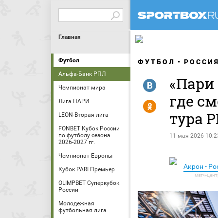
Главная
Футбол
ФУТБОЛ
РОССИ
Альфа-Банк РПЛ
«Пари 
R
Чемпионат мира
где см
Лига ПАРИ
Y
тура Р
LEON-Вторая лига
FONBET Кубок России
по футболу сезона
11 мая 2026 10:2
2026-2027 гг.
Чемпионат Европы
Акрон - Ро
Кубок PARI Премьер
OLIMPBET Суперкубок
России
Молодежная
футбольная лига