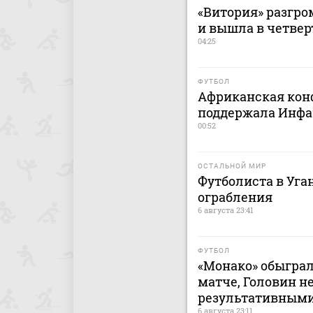
«Витория» разгро
и вышла в четве
04:25
ФУТБОЛ
Африканская кон
поддержала Инфа
00:52
ОСТАЛЬНОЙ МИР
Футболиста в Уга
ограбления
6 августа 23:41
ФУТБОЛ
«Монако» обыграл
матче, Головин н
результативным
6 августа 23:11