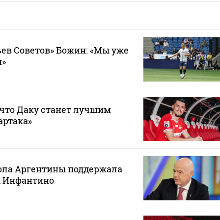
ев Советов» Божин: «Мы уже
н»
 что Даку станет лучшим
артака»
ола Аргентины поддержала
 Инфантино