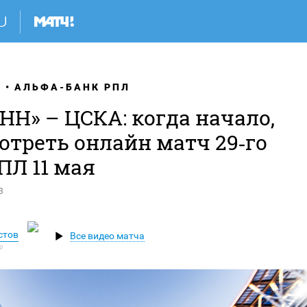
Я
АЛЬФА-БАНК РПЛ
НН» – ЦСКА: когда начало,
отреть онлайн матч 29‑го
ПЛ 11 мая
3
стов
Все видео матча