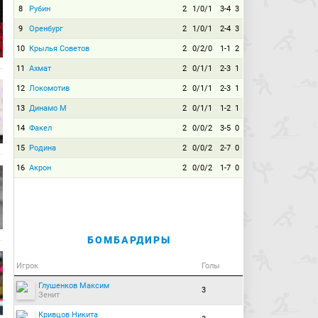
8
Рубин
2
1/0/1
3-4
3
9
Оренбург
2
1/0/1
2-4
3
10
Крылья Советов
2
0/2/0
1-1
2
11
Ахмат
2
0/1/1
2-3
1
12
Локомотив
2
0/1/1
2-3
1
13
Динамо М
2
0/1/1
1-2
1
14
Факел
2
0/0/2
3-5
0
15
Родина
2
0/0/2
2-7
0
16
Акрон
2
0/0/2
1-7
0
БОМБАРДИРЫ
Игрок
Голы
Глушенков Максим
3
Зенит
Кривцов Никита