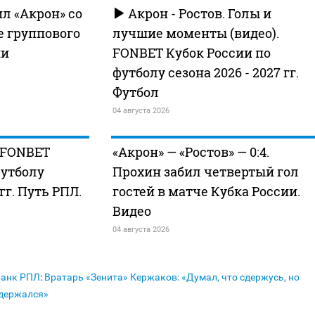
ил «Акрон» со
Акрон - Ростов. Голы и
е группового
лучшие моменты (видео).
ии
FONBET Кубок России по
футболу сезона 2026 - 2027 гг.
Футбол
04 августа 2026
. FONBET
«Акрон» — «Ростов» — 0:4.
футболу
Прохин забил четвертый гол
 гг. Путь РПЛ.
гостей в матче Кубка России.
Видео
04 августа 2026
Банк РПЛ
:
Вратарь «Зенита» Кержаков: «Думал, что сдержусь, но
удержался»