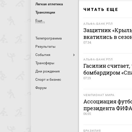
Легкая атлетика
ЧИТАТЬ ЕЩЕ
Трансляции
Еще...
АЛЬФА-БАНК РПЛ
Защитник «Крыль
вкатились в сезо
Телепрограмма
07:34
Результаты
События
АЛЬФА-БАНК РПЛ
Трансферы
Гасилин считает,
бомбардиром «Сп
Дни рождения
07:19
Спорт и бизнес
Форум
ЧЕМПИОНАТ МИРА
Ассоциация футб
президента ФИФА
06:55
БРАЗИЛИЯ