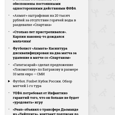
обеспокоены постоянными
односторонними действиями ФИФА
«Ахмат» оштрафован на 20 тысяч
рублей за отсутствие горячей воды в
раздевалке «Спартака»
«Столько лет пристреливался».
Карпин наконец-то дождался
мальчика!
Футболист «Ахмата» Касинтура
дисквалифицирован на два матча за
удаление в матче со «Спартаком»
«Галатасарай» сделал предложение
«Локомотиву» по Батракову в размере
33 млн евро — СМИ
Футбол. Fonbet Кубок России. Обзор
матчей 1-го тура
УЕФА потребовал от Инфантино
гарантий того, что он больше не будет
«уродовать» игру
«Реал» объявил о трансфере Дьоманде
из «Лейпцига», контракт подписан до