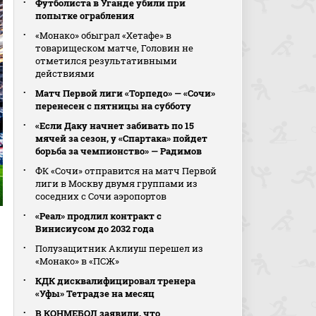
Футболиста в Уганде убили при
попытке ограбления
«Монако» обыграл «Хетафе» в
товарищеском матче, Головин не
отметился результативными
действиями
Матч Первой лиги «Торпедо» — «Сочи»
перенесен с пятницы на субботу
«Если Даку начнет забивать по 15
мячей за сезон, у «Спартака» пойдет
борьба за чемпионство» — Радимов
ФК «Сочи» отправится на матч Первой
лиги в Москву двумя группами из
соседних с Сочи аэропортов
«Реал» продлил контракт с
Винисиусом до 2032 года
Полузащитник Аклиуш перешел из
«Монако» в «ПСЖ»
КДК дисквалифицировал тренера
«Уфы» Тетрадзе на месяц
В КОНМЕБОЛ заявили, что