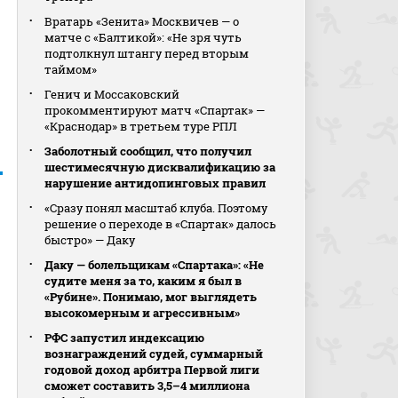
Вратарь «Зенита» Москвичев — о
матче с «Балтикой»: «Не зря чуть
подтолкнул штангу перед вторым
таймом»
Генич и Моссаковский
прокомментируют матч «Спартак» —
«Краснодар» в третьем туре РПЛ
Заболотный сообщил, что получил
шестимесячную дисквалификацию за
нарушение антидопинговых правил
«Сразу понял масштаб клуба. Поэтому
решение о переходе в «Спартак» далось
быстро» — Даку
Даку — болельщикам «Спартака»: «Не
судите меня за то, каким я был в
«Рубине». Понимаю, мог выглядеть
высокомерным и агрессивным»
РФС запустил индексацию
вознаграждений судей, суммарный
годовой доход арбитра Первой лиги
сможет составить 3,5–4 миллиона