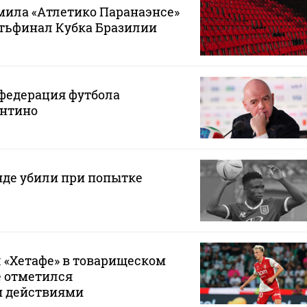
мила «Атлетико Паранаэнсе»
ртьфинал Кубка Бразилии
федерация футбола
нтино
нде убили при попытке
 «Хетафе» в товарищеском
е отметился
и действиями