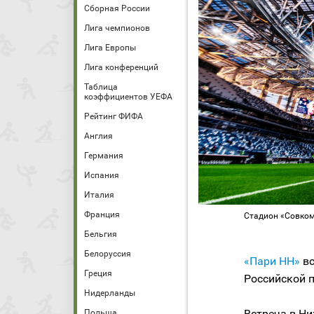
Сборная России
Лига чемпионов
Лига Европы
Лига конференций
Таблица
коэффициентов УЕФА
Рейтинг ФИФА
Англия
Германия
Испания
Италия
Франция
Стадион «Совком
Бельгия
Белоруссия
«Пари НН»
в
Греция
Российской п
Нидерланды
Встреча в Ни
Польша