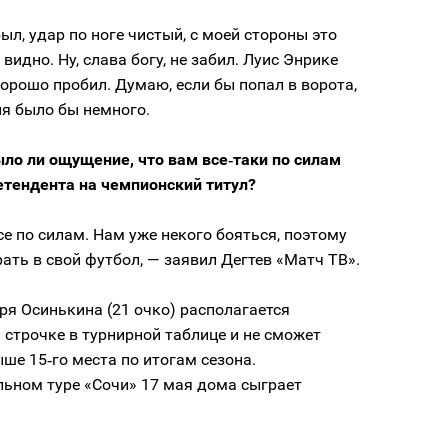
ыл, удар по ноге чистый, с моей стороны это
видно. Ну, слава богу, не забил. Луис Энрике
орошо пробил. Думаю, если бы попал в ворота,
я было бы немного.
ло ли ощущение, что вам все‑таки по силам
етендента на чемпионский титул?
се по силам. Нам уже некого бояться, поэтому
ать в свой футбол, — заявил Дегтев «Матч ТВ».
я Осинькина (21 очко) располагается
 строчке в турнирной таблице и не сможет
ше 15‑го места по итогам сезона.
льном туре «Сочи» 17 мая дома сыграет