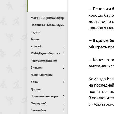
— Пенальти б
хорошо было 
Матч ТВ. Прямой эфир
достаточно х
Подписка «Максимум»
шансов у мен
Видео
Теннис
— В целом бы
Хоккей
обыграть пр
MMA/Единоборства
— Конечно, в
Фигурное катание
выходили игр
Биатлон
Лыжные гонки
Команда Игор
Бокс
на последней
Допинг
подняться вы
Олимпийские игры
В заключите
Формула-1
с «Ахматом».
Баскетбол