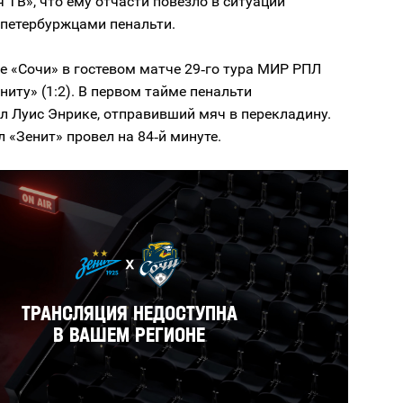
 ТВ», что ему отчасти повезло в ситуации
 петербуржцами пенальти.
е «Сочи» в гостевом матче 29‑го тура МИР РПЛ
ниту» (1:2). В первом тайме пенальти
л Луис Энрике, отправивший мяч в перекладину.
 «Зенит» провел на 84‑й минуте.