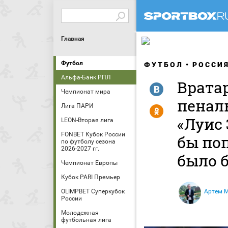
Главная
Футбол
ФУТБОЛ
РОССИ
Альфа-Банк РПЛ
Вратар
R
Чемпионат мира
пеналь
Лига ПАРИ
Y
«Луис 
LEON-Вторая лига
FONBET Кубок России
бы поп
по футболу сезона
2026-2027 гг.
было 
Чемпионат Европы
Кубок PARI Премьер
OLIMPBET Суперкубок
Артем 
России
Молодежная
футбольная лига