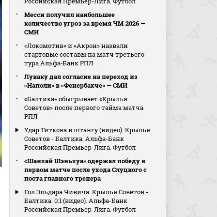
Российская Премьер-Лига. Футбол
Месси получил наибольшее
количество угроз за время ЧМ‑2026 —
СМИ
«Локомотив» и «Акрон» назвали
стартовые составы на матч третьего
тура Альфа‑Банк РПЛ
Лукаку дал согласие на переход из
«Наполи» в «Фенербахче» — СМИ
«Балтика» обыгрывает «Крылья
Советов» после первого тайма матча
РПЛ
Удар Титкова в штангу (видео). Крылья
Советов - Балтика. Альфа-Банк
Российская Премьер-Лига. Футбол
«Шанхай Шэньхуа» одержал победу в
первом матче после ухода Слуцкого с
поста главного тренера
Гол Эльдара Чивича. Крылья Советов -
Балтика. 0:1 (видео). Альфа-Банк
Российская Премьер-Лига. Футбол