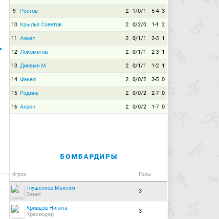
9
Ростов
2
1/0/1
5-4
3
10
Крылья Советов
2
0/2/0
1-1
2
11
Ахмат
2
0/1/1
2-3
1
12
Локомотив
2
0/1/1
2-3
1
13
Динамо М
2
0/1/1
1-2
1
14
Факел
2
0/0/2
3-5
0
15
Родина
2
0/0/2
2-7
0
16
Акрон
2
0/0/2
1-7
0
БОМБАРДИРЫ
Игрок
Голы
Глушенков Максим
3
Зенит
Кривцов Никита
3
Краснодар