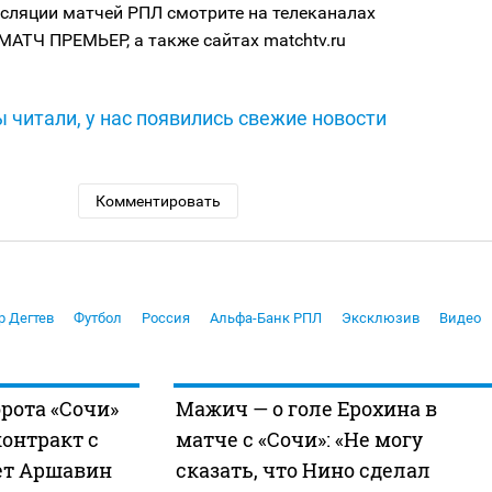
сляции матчей РПЛ смотрите на телеканалах
МАТЧ ПРЕМЬЕР, а также сайтах matchtv.ru
 читали, у нас появились свежие новости
Комментировать
р Дегтев
Футбол
Россия
Альфа-Банк РПЛ
Эксклюзив
Видео
орота «Сочи»
Мажич — о голе Ерохина в
онтракт с
матче с «Сочи»: «Не могу
ет Аршавин
сказать, что Нино сделал