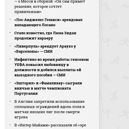
— о Месси в сборной: «Он сам примет
решение, которое сочтет
правильным»
«Лос‑Анджелес Гэлакси» арендовал
нападающего Лосано
Стало известно, где Люка Зидан
продолжит карьеру
«Ливерпуль» арендует Араухо у
«Барселоны» — СМИ
Инфантино во время работы генсеком
УЕФА повысил любовницу в
должности и добился выплаты ей
выходного пособия — СМИ
«Эшторил» и «Фамаликау» сыграли
вничью в матче чемпионата
Португалии
В Англии запретили использование
сплошных ограждений вдоль поля в
матчах низших лиг после смерти
игрока
В «Интер Майами» рассказали об «эре