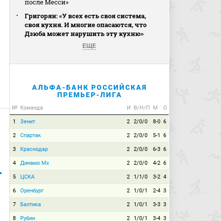
после Месси»
Григорян: «У всех есть своя система,
своя кухня. И многие опасаются, что
Дзюба может нарушить эту кухню»
ЕЩЕ
АЛЬФА-БАНК РОССИЙСКАЯ
ПРЕМЬЕР-ЛИГА
№
Команда
И
В/Н/П
М
О
1
Зенит
2
2/0/0
8-0
6
2
Спартак
2
2/0/0
5-1
6
3
Краснодар
2
2/0/0
6-3
6
4
Динамо Мх
2
2/0/0
4-2
6
5
ЦСКА
2
1/1/0
3-2
4
6
Оренбург
2
1/0/1
2-4
3
7
Балтика
2
1/0/1
3-3
3
8
Рубин
2
1/0/1
3-4
3