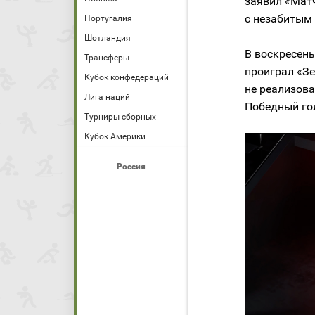
заявил «Матч
с незабитым
Португалия
Шотландия
В воскресень
Трансферы
проиграл «Зе
Кубок конфедераций
не реализова
Лига наций
Победный гол
Турниры сборных
Кубок Америки
Россия