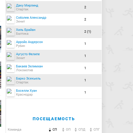
Даку Мирлинд
2
Спартак
Соболев Александр
2
Зенит
Хиль Брайан
2 (1)
Балтика
Арройо Андерсон
1
Рубин
Аугусто Фелипе
1
Зенит
Бакаев Зелимхан
1
Локомотив
Барко Эсекьель
1
Спартак
Боселли Хуан
1
Краснодар
ПОСЕЩАЕМОСТЬ
Команда
СП
ОП
CПД
CПГ