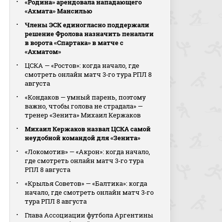
«Родина» арендовала нападающего
«Ахмата» Мансилью
Члены ЭСК единогласно поддержали
решение Фролова назначить пенальти
в ворота «Спартака» в матче с
«Ахматом»
ЦСКА — «Ростов»: когда начало, где
смотреть онлайн матч 3‑го тура РПЛ 8
августа
«Кондаков — умный парень, поэтому
важно, чтобы голова не страдала» —
тренер «Зенита» Михаил Кержаков
Михаил Кержаков назвал ЦСКА самой
неудобной командой для «Зенита»
«Локомотив» — «Акрон»: когда начало,
где смотреть онлайн матч 3‑го тура
РПЛ 8 августа
«Крылья Советов» — «Балтика»: когда
начало, где смотреть онлайн матч 3‑го
тура РПЛ 8 августа
Глава Ассоциации футбола Аргентины