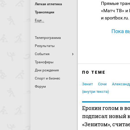
Прямые тран
Легкая атлетика
«Матч ТВ» и 
Трансляции
и sportbox.ru.
Еще...
Пока вы
Телепрограмма
Результаты
События
Трансферы
Дни рождения
ПО ТЕМЕ
Спорт и бизнес
Зенит
Сочи
Александ
Форум
(внутри текста)
Ерохин голом в в
подписал новый к
«Зенитом», счита