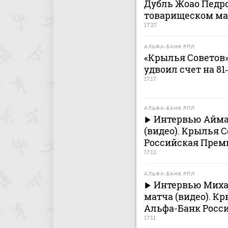
Дубль Жоао Педро
товарищеском ма
17:27
АЛЬФА-БАНК РПЛ
«Крылья Советов» 
удвоил счет на 81
17:17
АЛЬФА-БАНК РПЛ
Интервью Айма
(видео). Крылья С
Российская Премь
17:12
АЛЬФА-БАНК РПЛ
Интервью Миха
матча (видео). Кр
Альфа-Банк Росси
17:11