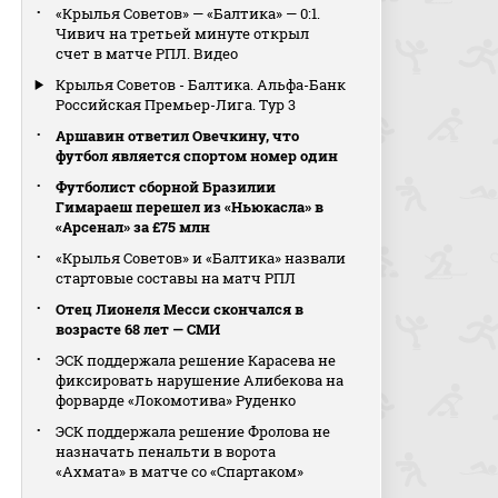
«Крылья Советов» — «Балтика» — 0:1.
Чивич на третьей минуте открыл
счет в матче РПЛ. Видео
Крылья Советов - Балтика. Альфа-Банк
Российская Премьер-Лига. Тур 3
Аршавин ответил Овечкину, что
футбол является спортом номер один
Футболист сборной Бразилии
Гимараеш перешел из «Ньюкасла» в
«Арсенал» за £75 млн
«Крылья Советов» и «Балтика» назвали
стартовые составы на матч РПЛ
Отец Лионеля Месси скончался в
возрасте 68 лет — СМИ
ЭСК поддержала решение Карасева не
фиксировать нарушение Алибекова на
форварде «Локомотива» Руденко
ЭСК поддержала решение Фролова не
назначать пенальти в ворота
«Ахмата» в матче со «Спартаком»