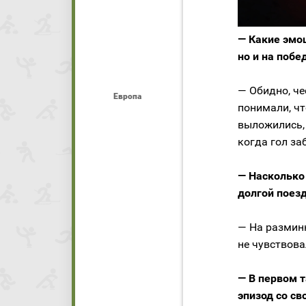
— Какие эмо
но и на побед
— Обидно, че
Европа
понимали, чт
выложились, 
когда гол за
— Насколько
долгой поез
— На разминк
не чувствова
— В первом 
эпизод со св