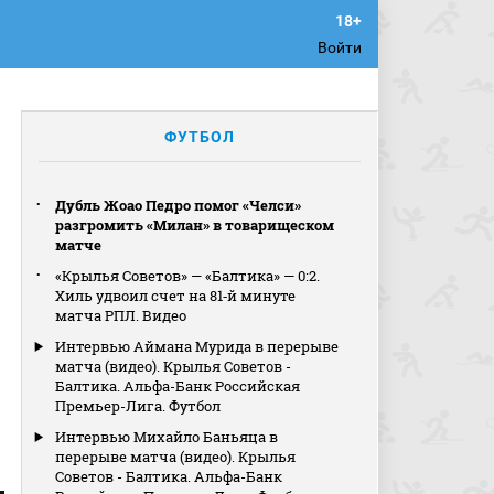
Войти
ФУТБОЛ
Дубль Жоао Педро помог «Челси»
разгромить «Милан» в товарищеском
матче
«Крылья Советов» — «Балтика» — 0:2.
Хиль удвоил счет на 81‑й минуте
матча РПЛ. Видео
Интервью Аймана Мурида в перерыве
матча (видео). Крылья Советов -
Балтика. Альфа-Банк Российская
Премьер-Лига. Футбол
Интервью Михайло Баньяца в
перерыве матча (видео). Крылья
Советов - Балтика. Альфа-Банк