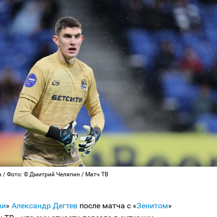
 / Фото: © Дмитрий Челяпин / Матч ТВ
чи
»
Александр Дегтев
после матча с «
Зенитом
»