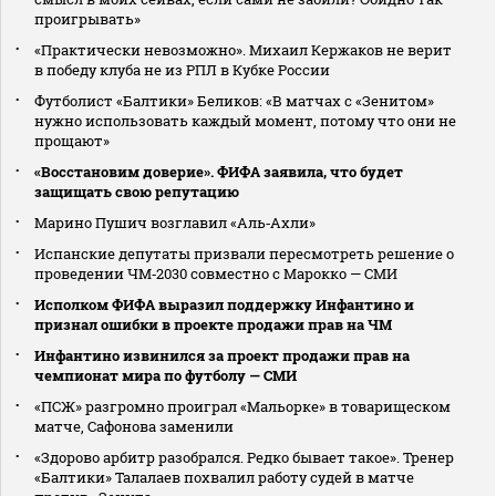
проигрывать»
«Практически невозможно». Михаил Кержаков не верит
в победу клуба не из РПЛ в Кубке России
Футболист «Балтики» Беликов: «В матчах с «Зенитом»
нужно использовать каждый момент, потому что они не
прощают»
«Восстановим доверие». ФИФА заявила, что будет
защищать свою репутацию
Марино Пушич возглавил «Аль‑Ахли»
Испанские депутаты призвали пересмотреть решение о
проведении ЧМ‑2030 совместно с Марокко — СМИ
Исполком ФИФА выразил поддержку Инфантино и
признал ошибки в проекте продажи прав на ЧМ
Инфантино извинился за проект продажи прав на
чемпионат мира по футболу — СМИ
«ПСЖ» разгромно проиграл «Мальорке» в товарищеском
матче, Сафонова заменили
«Здорово арбитр разобрался. Редко бывает такое». Тренер
«Балтики» Талалаев похвалил работу судей в матче