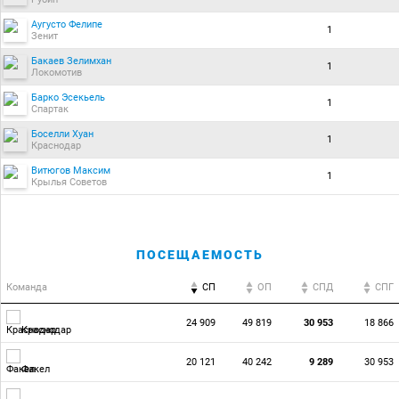
Аугусто Фелипе
1
Зенит
Бакаев Зелимхан
1
Локомотив
Барко Эсекьель
1
Спартак
Боселли Хуан
1
Краснодар
Витюгов Максим
1
Крылья Советов
ПОСЕЩАЕМОСТЬ
Команда
СП
ОП
CПД
CПГ
24 909
49 819
30 953
18 866
Краснодар
20 121
40 242
9 289
30 953
Факел