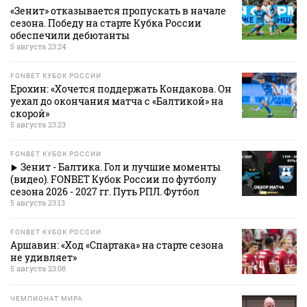
«Зенит» отказывается пропускать в начале
сезона. Победу на старте Кубка России
обеспечили дебютанты
5 августа 23:24
FONBET КУБОК РОССИИ
Ерохин: «Хочется поддержать Кондакова. Он
уехал до окончания матча с «Балтикой» на
скорой»
5 августа 23:23
FONBET КУБОК РОССИИ
Зенит - Балтика. Гол и лучшие моменты
(видео). FONBET Кубок России по футболу
сезона 2026 - 2027 гг. Путь РПЛ. Футбол
5 августа 23:13
FONBET КУБОК РОССИИ
Аршавин: «Ход «Спартака» на старте сезона
не удивляет»
5 августа 23:08
ЧЕМПИОНАТ МИРА