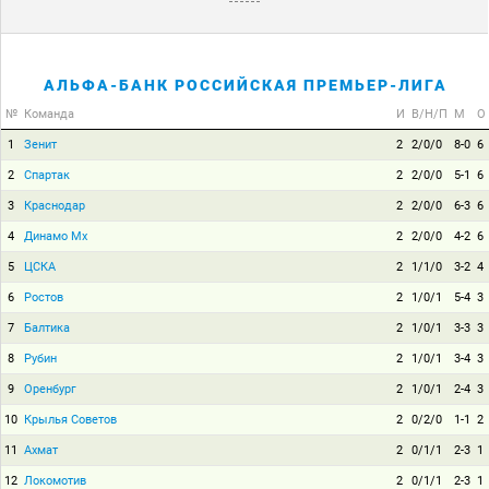
АЛЬФА-БАНК РОССИЙСКАЯ ПРЕМЬЕР-ЛИГА
№
Команда
И
В/Н/П
М
О
1
Зенит
2
2/0/0
8-0
6
2
Спартак
2
2/0/0
5-1
6
3
Краснодар
2
2/0/0
6-3
6
4
Динамо Мх
2
2/0/0
4-2
6
5
ЦСКА
2
1/1/0
3-2
4
6
Ростов
2
1/0/1
5-4
3
7
Балтика
2
1/0/1
3-3
3
8
Рубин
2
1/0/1
3-4
3
9
Оренбург
2
1/0/1
2-4
3
10
Крылья Советов
2
0/2/0
1-1
2
11
Ахмат
2
0/1/1
2-3
1
12
Локомотив
2
0/1/1
2-3
1