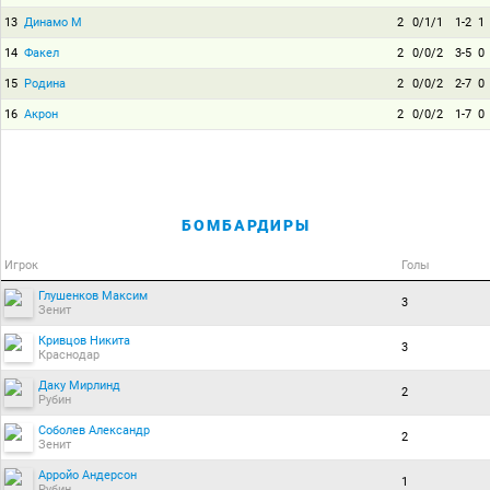
13
Динамо М
2
0/1/1
1-2
1
14
Факел
2
0/0/2
3-5
0
15
Родина
2
0/0/2
2-7
0
16
Акрон
2
0/0/2
1-7
0
БОМБАРДИРЫ
Игрок
Голы
Глушенков Максим
3
Зенит
Кривцов Никита
3
Краснодар
Даку Мирлинд
2
Рубин
Соболев Александр
2
Зенит
Арройо Андерсон
1
Рубин