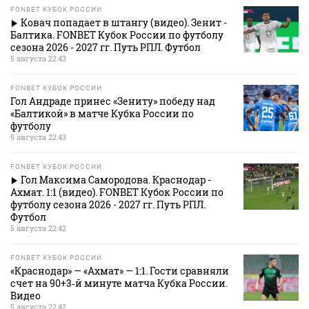
FONBET КУБОК РОССИИ
Ковач попадает в штангу (видео). Зенит -
Балтика. FONBET Кубок России по футболу
сезона 2026 - 2027 гг. Путь РПЛ. Футбол
5 августа 22:43
FONBET КУБОК РОССИИ
Гол Андраде принес «Зениту» победу над
«Балтикой» в матче Кубка России по
футболу
5 августа 22:43
FONBET КУБОК РОССИИ
Гол Максима Самородова. Краснодар -
Ахмат. 1:1 (видео). FONBET Кубок России по
футболу сезона 2026 - 2027 гг. Путь РПЛ.
Футбол
5 августа 22:42
FONBET КУБОК РОССИИ
«Краснодар» — «Ахмат» — 1:1. Гости сравняли
счет на 90+3‑й минуте матча Кубка России.
Видео
5 августа 22:42