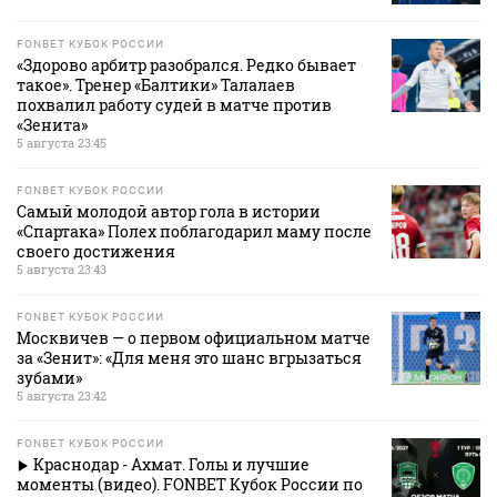
FONBET КУБОК РОССИИ
«Здорово арбитр разобрался. Редко бывает
такое». Тренер «Балтики» Талалаев
похвалил работу судей в матче против
«Зенита»
5 августа 23:45
FONBET КУБОК РОССИИ
Самый молодой автор гола в истории
«Спартака» Полех поблагодарил маму после
своего достижения
5 августа 23:43
FONBET КУБОК РОССИИ
Москвичев — о первом официальном матче
за «Зенит»: «Для меня это шанс вгрызаться
зубами»
5 августа 23:42
FONBET КУБОК РОССИИ
Краснодар - Ахмат. Голы и лучшие
моменты (видео). FONBET Кубок России по