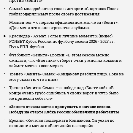
против «Зенита»
Самый молодой автор гола в истории «Спартака» Полех
поблагодарил маму после своего достижения
Москвичев — о первом официальном матче за «Зенит»:
«Для меня это шанс вгрызаться зубами»
Краснодар - Ахмат. Голы и лучшие моменты (видео).
FONBET Кубок России по футболу сезона 2026 - 2027 гг.
Путь РПЛ. Футбол
Футболист «Зенита» Ерохин: «В этом сезоне можно
ожидать, что «Балтика» отберет очки у многих команд и
займет место в восьмерке»
Тренер «Зенита» Семак: «Кондакову разбили лицо. Пока не
могу сказать, что с ним»
Тренер «Зенита» Семак — о победе над «Балтикой»: «В
конце очень грубо ошиблись у своих ворот и чуть было
не привезли себе гол»
«Зенит» отказывается пропускать в начале сезона.
Победу на старте Кубка России обеспечили дебютанты
Ерохин: «Хочется поддержать Кондакова. Он уехал до
окончания матча с «Балтикой» на скорой»