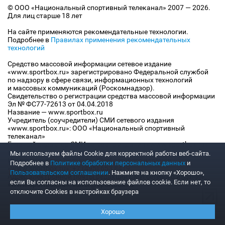
© ООО «Национальный спортивный телеканал» 2007 — 2026.
Для лиц старше 18 лет
На сайте применяются рекомендательные технологии.
Подробнее в
Правилах применения рекомендательных
технологий
Средство массовой информации сетевое издание
«www.sportbox.ru» зарегистрировано Федеральной службой
по надзору в сфере связи, информационных технологий
и массовых коммуникаций (Роскомнадзор).
Свидетельство о регистрации средства массовой информации
Эл № ФС77-72613 от 04.04.2018
Название — www.sportbox.ru
Учредитель (соучредители) СМИ сетевого издания
«www.sportbox.ru»: ООО «Национальный спортивный
телеканал»
Главный редактор СМИ сетевого издания «www.sportbox.ru»:
Конов В.А.
Мы используем файлы Сookie для корректной работы веб-сайта.
Номер телефона редакции СМИ сетевого издания
Подробнее в
Политике обработки персональных данных
и
«www.sportbox.ru»: +7 (495) 653 8419
Пользовательском соглашении
. Нажмите на кнопку «Хорошо»,
Адрес электронной почты редакции СМИ сетевого издания
если Вы согласны на использование файлов cookie. Если нет, то
«www.sportbox.ru»: editor@sportbox.ru
отключите Cookies в настройках браузера
Хорошо