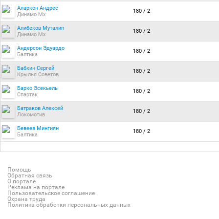
Аларкон Андрес
180 / 2
Динамо Мх
Алибеков Муталип
180 / 2
Динамо Мх
Андерсон Эдуардо
180 / 2
Балтика
Бабкин Сергей
180 / 2
Крылья Советов
Барко Эсекьель
180 / 2
Спартак
Батраков Алексей
180 / 2
Локомотив
Бевеев Мингиян
180 / 2
Балтика
Помощь
Обратная связь
О портале
Реклама на портале
Пользовательское соглашение
Охрана труда
Политика обработки персональных данных