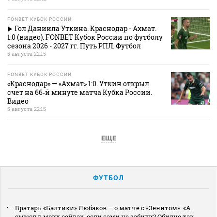
FONBET КУБОК РОССИИ
Гол Даниила Уткина. Краснодар - Ахмат.
1:0 (видео). FONBET Кубок России по футболу
сезона 2026 - 2027 гг. Путь РПЛ. Футбол
5 августа 22:15
FONBET КУБОК РОССИИ
«Краснодар» — «Ахмат» 1:0. Уткин открыл
счет на 66‑й минуте матча Кубка России.
Видео
5 августа 22:15
ЕЩЕ
ФУТБОЛ
Вратарь «Балтики» Любаков — о матче с «Зенитом»: «А
смысл в моих сейвах, если сами не забили? Обидно так