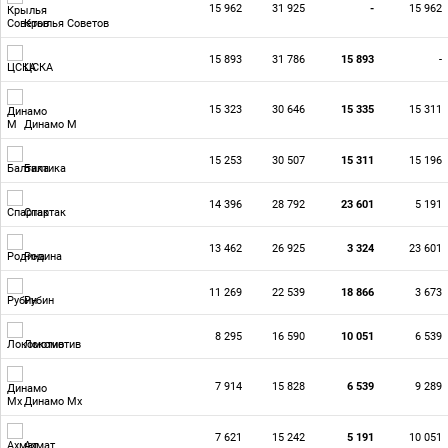
15 962
31 925
-
15 962
Крылья Советов
15 893
31 786
15 893
-
ЦСКА
15 323
30 646
15 335
15 311
Динамо М
15 253
30 507
15 311
15 196
Балтика
14 396
28 792
23 601
5 191
Спартак
13 462
26 925
3 324
23 601
Родина
11 269
22 539
18 866
3 673
Рубин
8 295
16 590
10 051
6 539
Локомотив
7 914
15 828
6 539
9 289
Динамо Мх
7 621
15 242
5 191
10 051
Ахмат