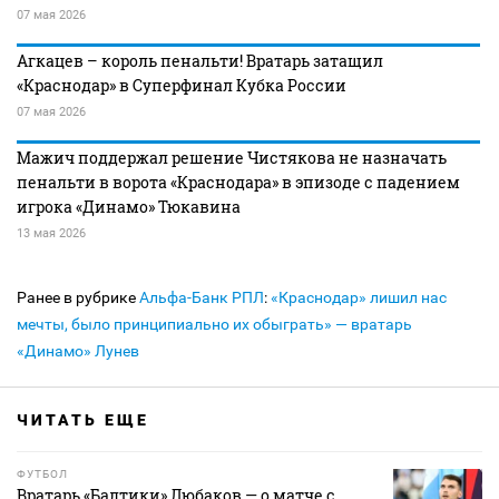
07 мая 2026
Агкацев – король пенальти! Вратарь затащил
«Краснодар» в Суперфинал Кубка России
07 мая 2026
Мажич поддержал решение Чистякова не назначать
пенальти в ворота «Краснодара» в эпизоде с падением
игрока «Динамо» Тюкавина
13 мая 2026
Ранее в рубрике
Альфа-Банк РПЛ
:
«Краснодар» лишил нас
мечты, было принципиально их обыграть» — вратарь
«Динамо» Лунев
ЧИТАТЬ ЕЩЕ
ФУТБОЛ
Вратарь «Балтики» Любаков — о матче с