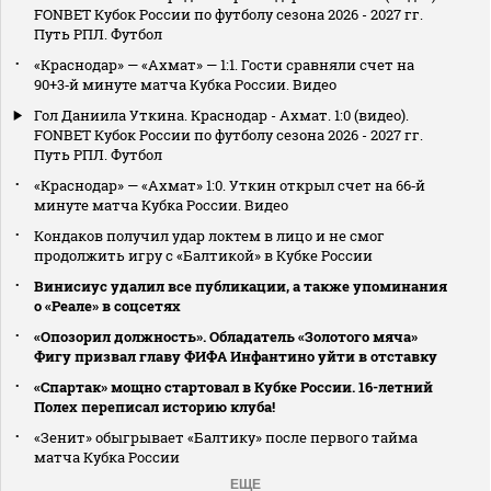
FONBET Кубок России по футболу сезона 2026 - 2027 гг.
Путь РПЛ. Футбол
«Краснодар» — «Ахмат» — 1:1. Гости сравняли счет на
90+3‑й минуте матча Кубка России. Видео
Гол Даниила Уткина. Краснодар - Ахмат. 1:0 (видео).
FONBET Кубок России по футболу сезона 2026 - 2027 гг.
Путь РПЛ. Футбол
«Краснодар» — «Ахмат» 1:0. Уткин открыл счет на 66‑й
минуте матча Кубка России. Видео
Кондаков получил удар локтем в лицо и не смог
продолжить игру с «Балтикой» в Кубке России
Винисиус удалил все публикации, а также упоминания
о «Реале» в соцсетях
«Опозорил должность». Обладатель «Золотого мяча»
Фигу призвал главу ФИФА Инфантино уйти в отставку
«Спартак» мощно стартовал в Кубке России. 16-летний
Полех переписал историю клуба!
«Зенит» обыгрывает «Балтику» после первого тайма
матча Кубка России
ЕЩЕ