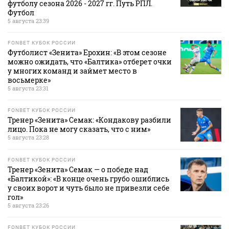
футболу сезона 2026 - 2027 гг. Путь РПЛ.
Футбол
5 августа 23:39
FONBET КУБОК РОССИИ
Футболист «Зенита» Ерохин: «В этом сезоне
можно ожидать, что «Балтика» отберет очки
у многих команд и займет место в
восьмерке»
5 августа 23:31
FONBET КУБОК РОССИИ
Тренер «Зенита» Семак: «Кондакову разбили
лицо. Пока не могу сказать, что с ним»
5 августа 23:28
FONBET КУБОК РОССИИ
Тренер «Зенита» Семак — о победе над
«Балтикой»: «В конце очень грубо ошиблись
у своих ворот и чуть было не привезли себе
гол»
5 августа 23:26
FONBET КУБОК РОССИИ