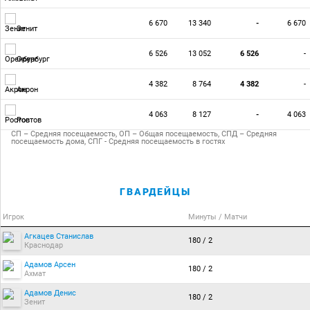
6 670
13 340
-
6 670
Зенит
6 526
13 052
6 526
-
Оренбург
4 382
8 764
4 382
-
Акрон
4 063
8 127
-
4 063
Ростов
СП – Средняя посещаемость, ОП – Общая посещаемость, СПД – Средняя
посещаемость дома, СПГ - Средняя посещаемость в гостях
ГВАРДЕЙЦЫ
Игрок
Минуты / Матчи
Агкацев Станислав
180 / 2
Краснодар
Адамов Арсен
180 / 2
Ахмат
Адамов Денис
180 / 2
Зенит