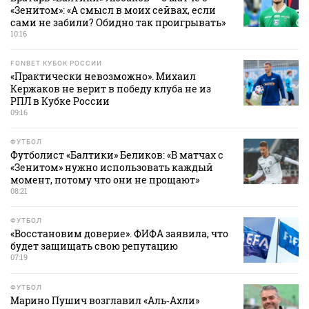
«Зенитом»: «А смысл в моих сейвах, если
сами не забили? Обидно так проигрывать»
10:16
FONBET КУБОК РОССИИ
«Практически невозможно». Михаил
Кержаков не верит в победу клуба не из
РПЛ в Кубке России
09:16
ФУТБОЛ
Футболист «Балтики» Беликов: «В матчах с
«Зенитом» нужно использовать каждый
момент, потому что они не прощают»
08:21
ФУТБОЛ
«Восстановим доверие». ФИФА заявила, что
будет защищать свою репутацию
07:19
ФУТБОЛ
Марино Пушич возглавил «Аль‑Ахли»