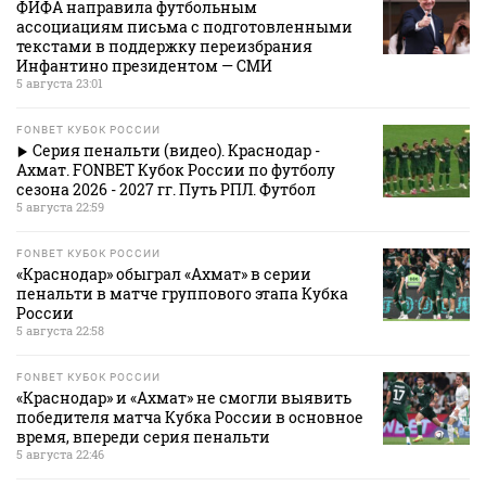
ФИФА направила футбольным
ассоциациям письма с подготовленными
текстами в поддержку переизбрания
Инфантино президентом — СМИ
5 августа 23:01
FONBET КУБОК РОССИИ
Серия пенальти (видео). Краснодар -
Ахмат. FONBET Кубок России по футболу
сезона 2026 - 2027 гг. Путь РПЛ. Футбол
5 августа 22:59
FONBET КУБОК РОССИИ
«Краснодар» обыграл «Ахмат» в серии
пенальти в матче группового этапа Кубка
России
5 августа 22:58
FONBET КУБОК РОССИИ
«Краснодар» и «Ахмат» не смогли выявить
победителя матча Кубка России в основное
время, впереди серия пенальти
5 августа 22:46