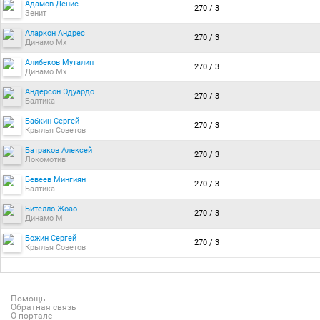
Адамов Денис
270 / 3
Зенит
Аларкон Андрес
270 / 3
Динамо Мх
Алибеков Муталип
270 / 3
Динамо Мх
Андерсон Эдуардо
270 / 3
Балтика
Бабкин Сергей
270 / 3
Крылья Советов
Батраков Алексей
270 / 3
Локомотив
Бевеев Мингиян
270 / 3
Балтика
Бителло Жоао
270 / 3
Динамо М
Божин Сергей
270 / 3
Крылья Советов
Помощь
Обратная связь
О портале