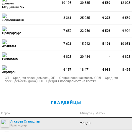
10 195
30 585
6 539
12 023
Динамо Мх
8 361
25 085
9 273
6 539
Локомотив
7 652
22 956
6 526
9 904
Оренбург
7 621
15 242
5 191
10 051
Ахмат
6 828
20 484
-
6 828
Ростов
6 157
18 471
4 988
8 495
Акрон
СП – Средняя посещаемость, ОП – Общая посещаемость, СПД – Средняя
посещаемость дома, СПГ - Средняя посещаемость в гостях
ГВАРДЕЙЦЫ
Игрок
Минуты / Матчи
Агкацев Станислав
270 / 3
Краснодар