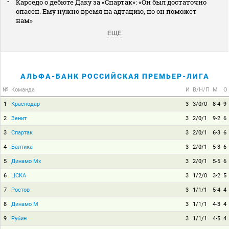
Карседо о дебюте Даку за «Спартак»: «Он был достаточно
опасен. Ему нужно время на адтацию, но он поможет
нам»
ЕЩЕ
АЛЬФА-БАНК РОССИЙСКАЯ ПРЕМЬЕР-ЛИГА
№
Команда
И
В/Н/П
М
О
1
Краснодар
3
3/0/0
8-4
9
2
Зенит
3
2/0/1
9-2
6
3
Спартак
3
2/0/1
6-3
6
4
Балтика
3
2/0/1
5-3
6
5
Динамо Мх
3
2/0/1
5-5
6
6
ЦСКА
3
1/2/0
3-2
5
7
Ростов
3
1/1/1
5-4
4
8
Динамо М
3
1/1/1
4-3
4
9
Рубин
3
1/1/1
4-5
4