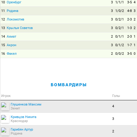
10
Оренбург
3
1/1/1
3-5
4
11
Родина
3
1/0/2
4-8
3
12
Локомотив
3
0/2/1
2-3
2
13
Крылья Советов
3
0/2/1
1-3
2
14
Ахмат
2
0/1/1
2-3
1
15
Акрон
3
0/1/2
1-7
1
16
Факел
2
0/0/2
3-5
0
БОМБАРДИРЫ
Игрок
Голы
Глушенков Максим
4
Зенит
Кривцов Никита
3
Краснодар
Гарибян Артур
2
Родина