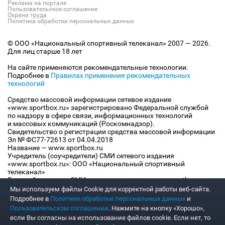
Реклама на портале
Пользовательское соглашение
Охрана труда
Политика обработки персональных данных
© ООО «Национальный спортивный телеканал» 2007 — 2026.
Для лиц старше 18 лет
На сайте применяются рекомендательные технологии.
Подробнее в
Правилах применения рекомендательных
технологий
Средство массовой информации сетевое издание
«www.sportbox.ru» зарегистрировано Федеральной службой
по надзору в сфере связи, информационных технологий
и массовых коммуникаций (Роскомнадзор).
Свидетельство о регистрации средства массовой информации
Эл № ФС77-72613 от 04.04.2018
Название — www.sportbox.ru
Учредитель (соучредители) СМИ сетевого издания
«www.sportbox.ru»: ООО «Национальный спортивный
телеканал»
Главный редактор СМИ сетевого издания «www.sportbox.ru»:
Конов В.А.
Мы используем файлы Сookie для корректной работы веб-сайта.
Номер телефона редакции СМИ сетевого издания
Подробнее в
Политике обработки персональных данных
и
«www.sportbox.ru»: +7 (495) 653 8419
Пользовательском соглашении
. Нажмите на кнопку «Хорошо»,
Адрес электронной почты редакции СМИ сетевого издания
если Вы согласны на использование файлов cookie. Если нет, то
«www.sportbox.ru»: editor@sportbox.ru