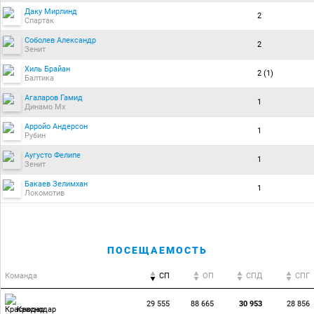
Даку Мирлинд
2
Спартак
Соболев Александр
2
Зенит
Хиль Брайан
2 (1)
Балтика
Агаларов Гамид
1
Динамо Мх
Арройо Андерсон
1
Рубин
Аугусто Фелипе
1
Зенит
Бакаев Зелимхан
1
Локомотив
ПОСЕЩАЕМОСТЬ
Команда
СП
ОП
CПД
CПГ
29 555
88 665
30 953
28 856
Краснодар