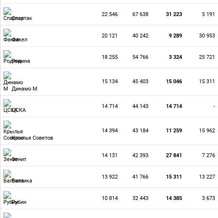
22 546
67 638
31 223
5 191
Спартак
20 121
40 242
9 289
30 953
Факел
18 255
54 766
3 324
25 721
Родина
15 134
45 403
15 046
15 311
Динамо М
14 714
44 143
14 714
-
ЦСКА
14 394
43 184
11 259
15 962
Крылья Советов
14 131
42 393
27 841
7 276
Зенит
13 922
41 766
15 311
13 227
Балтика
10 814
32 443
14 385
3 673
Рубин