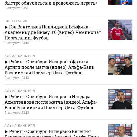
быстро обнулиться и продолжать играть»
9 августа 23:23
ПОРТУГАЛИЯ
Гол Вангелиса Павлидиса. Бенфика -
Академику де Визеу. 1:0 (видео). Чемпионат
Португалии. Футбол
9 августа 23:16
АЛЬФА-БАНК РПЛ
Рубин - Оренбург. Интервью Франка
Артиги после матча (видео). Альфа-Банк
Российская Премьер-Лига. Футбол
9 августа 23:13
АЛЬФА-БАНК РПЛ
Рубин - Оренбург. Интервью Ильдара
Ахметзянова после матча (видео). Альфа-
Банк Российская Премьер-Лига. Футбол
9 августа 23:13
АЛЬФА-БАНК РПЛ
Рубин - Оренбург. Интервью Евгения
Болотова после матча (видео). Альфа-Банк