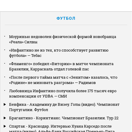
ФУТБОЛ
Моуринью недоволен физической формой новобранца
«Реала» Силвы
«Инфантино не из тех, кто способствует развитию
футбола» — Тебас
«Фламенго» победил «Виторию» в матче чемпионата
Бразилии, Карраскаль отдал голевой пас
«После первого тайма матча с «Зенитом» казалось, что
«Родине» не миновать разгрома» — Радимов
Любовница Инфантино получила более 175 тысяч евро
компенсации от УЕФА — СМИ
Бенфика - Академику де Визеу. Голы (видео). Чемпионат
Португалии. Футбол
Брагантино - Коринтианс. Чемпионат Бразилии. Тур 22
Спартак - Краснодар. Интервью Хуана Карседо после
матча (видео). Альфа-Банк Российская Премьер-Лига.