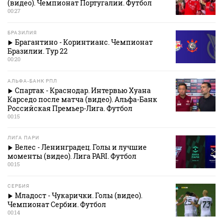
(видео). Чемпионат Португалии. Футбол
00:27
БРАЗИЛИЯ
Брагантино - Коринтианс. Чемпионат
Бразилии. Тур 22
00:20
АЛЬФА-БАНК РПЛ
Спартак - Краснодар. Интервью Хуана
Карседо после матча (видео). Альфа-Банк
Российская Премьер-Лига. Футбол
00:15
ЛИГА ПАРИ
Велес - Ленинградец. Голы и лучшие
моменты (видео). Лига PARI. Футбол
00:15
СЕРБИЯ
Младост - Чукарички. Голы (видео).
Чемпионат Сербии. Футбол
00:14