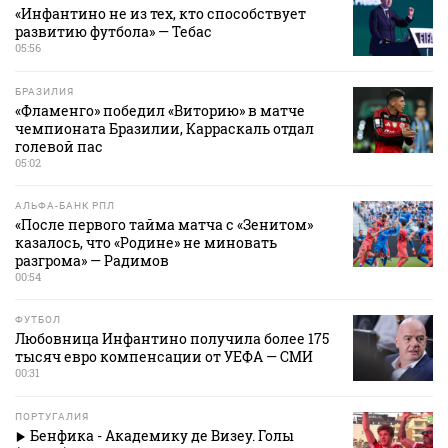
«Инфантино не из тех, кто способствует
развитию футбола» — Тебас
05:56
БРАЗИЛИЯ
«Фламенго» победил «Виторию» в матче
чемпионата Бразилии, Карраскаль отдал
голевой пас
05:02
АЛЬФА-БАНК РПЛ
«После первого тайма матча с «Зенитом»
казалось, что «Родине» не миновать
разгрома» — Радимов
00:54
ФУТБОЛ
Любовница Инфантино получила более 175
тысяч евро компенсации от УЕФА — СМИ
00:31
ПОРТУГАЛИЯ
Бенфика - Академику де Визеу. Голы