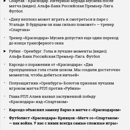
Спартак - Краснодар. Интервью Мурада Мусаева после
матча (видео). Альфа-Банк Российская Премьер-Лига.
Футбол
«Даку неплохо может играть и смотреться в паре с
Угальде. В будущем он нам сильно поможет» — тренер
«Спартака»
Тренер «Краснодара» Мусаев допустил еще один переход
до конца трансферного окна
Рубин - Оренбург. Голы и лучшие моменты (видео).
Альфа-Банк Российская Премьер-Лига. Футбол
Карседо о поражении от «Краснодара»: «Два
пропущенных гола стали шоком. Мы создали достаточно
моментов, чтобы добиться ничьей»
Полузащитник «Оренбурга» Болотов признан лучшим
игроком матча РПЛ против «Рубина»
Глава РПЛ Алаев назвал заслуженной победу
«Краснодара» над «Спартаком»
Карседо объяснил замену Барко в матче с «Краснодаром»
Футболист «Краснодара» Кривцов: «Матч со «Спартаком»
— как война. У нас с ними всегда самые сложные игры»