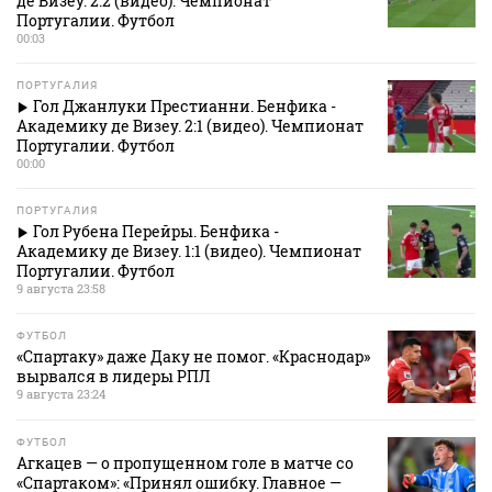
де Визеу. 2:2 (видео). Чемпионат
Португалии. Футбол
00:03
ПОРТУГАЛИЯ
Гол Джанлуки Престианни. Бенфика -
Академику де Визеу. 2:1 (видео). Чемпионат
Португалии. Футбол
00:00
ПОРТУГАЛИЯ
Гол Рубена Перейры. Бенфика -
Академику де Визеу. 1:1 (видео). Чемпионат
Португалии. Футбол
9 августа 23:58
ФУТБОЛ
«Спартаку» даже Даку не помог. «Краснодар»
вырвался в лидеры РПЛ
9 августа 23:24
ФУТБОЛ
Агкацев — о пропущенном голе в матче со
«Спартаком»: «Принял ошибку. Главное —