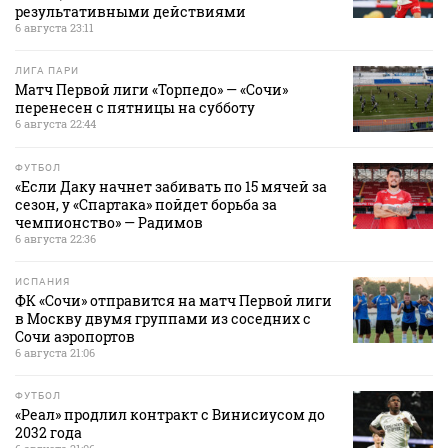
результативными действиями
6 августа 23:11
ЛИГА ПАРИ
Матч Первой лиги «Торпедо» — «Сочи»
перенесен с пятницы на субботу
6 августа 22:44
ФУТБОЛ
«Если Даку начнет забивать по 15 мячей за
сезон, у «Спартака» пойдет борьба за
чемпионство» — Радимов
6 августа 22:36
ИСПАНИЯ
ФК «Сочи» отправится на матч Первой лиги
в Москву двумя группами из соседних с
Сочи аэропортов
6 августа 21:06
ФУТБОЛ
«Реал» продлил контракт с Винисиусом до
2032 года