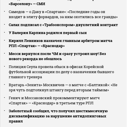
«Барселону» — СМИ
Самедов — о Даку в «Спартаке»: «Последние годы он
входит в элиту форвардов, за ним охотились все гранды»
Салах подписал с «Трабзонспором» двухлетний контракт
У Валерия Карпина родился первый сын
Кирилл Левников назначен главным арбитром матча
РПЛ «Спартак» — «Краснодар»
Месси вернулся после ЧМ и сразу устроил шоу! Без
нового рекорда не обошлось
Полиция Сеула провела обыск в офисах Корейской
футбольной ассоциации по делу о назначении бывшего
главного тренера
Вратарь «Зенита» Москвичев — о матче с «Балтикой»: «Не
зря чуть подтолкнул штангу перед вторым таймом»
Генич и Моссаковский прокомментируют матч
«Спартак» — «Краснодар» в третьем туре РПЛ
Заболотный сообщил, что получил шестимесячную
дисквалификацию за нарушение антидопинговых
правил