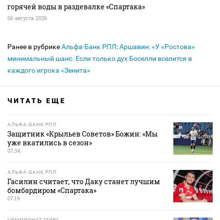
горячей воды в раздевалке «Спартака»
06 августа 2026
Ранее в рубрике
Альфа-Банк РПЛ
:
Аршавин: «У «Ростова»
минимальный шанс. Если только дух Боселли вселится в
каждого игрока «Зенита»
ЧИТАТЬ ЕЩЕ
АЛЬФА-БАНК РПЛ
Защитник «Крыльев Советов» Божин: «Мы
уже вкатились в сезон»
07:34
АЛЬФА-БАНК РПЛ
Гасилин считает, что Даку станет лучшим
бомбардиром «Спартака»
07:19
ЧЕМПИОНАТ МИРА