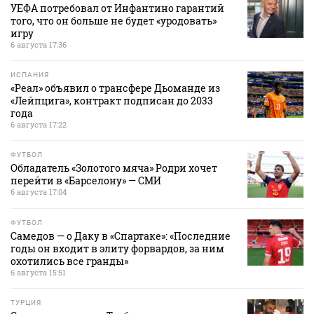
УЕФА потребовал от Инфантино гарантий
того, что он больше не будет «уродовать»
игру
6 августа 17:36
ИСПАНИЯ
«Реал» объявил о трансфере Дьоманде из
«Лейпцига», контракт подписан до 2033
года
6 августа 17:22
ФУТБОЛ
Обладатель «Золотого мяча» Родри хочет
перейти в «Барселону» — СМИ
6 августа 17:04
ФУТБОЛ
Самедов — о Даку в «Спартаке»: «Последние
годы он входит в элиту форвардов, за ним
охотились все гранды»
6 августа 15:51
ТУРЦИЯ