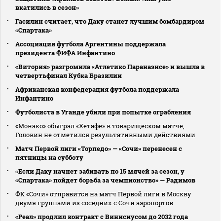
вкатились в сезон»
Гасилин считает, что Даку станет лучшим бомбардиром
«Спартака»
Ассоциация футбола Аргентины поддержала
президента ФИФА Инфантино
«Витория» разгромила «Атлетико Паранаэнсе» и вышла в
четвертьфинал Кубка Бразилии
Африканская конфедерация футбола поддержала
Инфантино
Футболиста в Уганде убили при попытке ограбления
«Монако» обыграл «Хетафе» в товарищеском матче,
Головин не отметился результативными действиями
Матч Первой лиги «Торпедо» — «Сочи» перенесен с
пятницы на субботу
«Если Даку начнет забивать по 15 мячей за сезон, у
«Спартака» пойдет борьба за чемпионство» — Радимов
ФК «Сочи» отправится на матч Первой лиги в Москву
двумя группами из соседних с Сочи аэропортов
«Реал» продлил контракт с Винисиусом до 2032 года