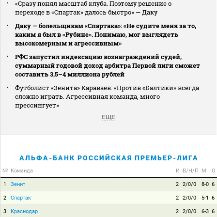
«Сразу понял масштаб клуба. Поэтому решение о
переходе в «Спартак» далось быстро» — Даку
Даку — болельщикам «Спартака»: «Не судите меня за то,
каким я был в «Рубине». Понимаю, мог выглядеть
высокомерным и агрессивным»
РФС запустил индексацию вознаграждений судей,
суммарный годовой доход арбитра Первой лиги сможет
составить 3,5–4 миллиона рублей
Футболист «Зенита» Караваев: «Против «Балтики» всегда
сложно играть. Агрессивная команда, много
прессингует»
ЕЩЕ
АЛЬФА-БАНК РОССИЙСКАЯ ПРЕМЬЕР-ЛИГА
№
Команда
И
В/Н/П
М
О
1
Зенит
2
2/0/0
8-0
6
2
Спартак
2
2/0/0
5-1
6
3
Краснодар
2
2/0/0
6-3
6