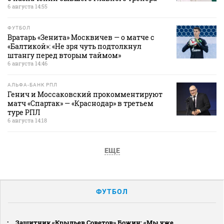
6 августа 14:55
ФУТБОЛ
Вратарь «Зенита» Москвичев — о матче с
«Балтикой»: «Не зря чуть подтолкнул
штангу перед вторым таймом»
6 августа 14:46
АЛЬФА-БАНК РПЛ
Генич и Моссаковский прокомментируют
матч «Спартак» — «Краснодар» в третьем
туре РПЛ
6 августа 14:18
ЕЩЕ
ФУТБОЛ
Защитник «Крыльев Советов» Божин: «Мы уже