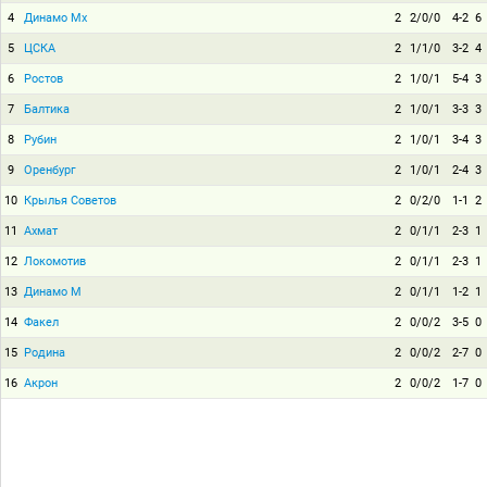
4
Динамо Мх
2
2/0/0
4-2
6
5
ЦСКА
2
1/1/0
3-2
4
6
Ростов
2
1/0/1
5-4
3
7
Балтика
2
1/0/1
3-3
3
8
Рубин
2
1/0/1
3-4
3
9
Оренбург
2
1/0/1
2-4
3
10
Крылья Советов
2
0/2/0
1-1
2
11
Ахмат
2
0/1/1
2-3
1
12
Локомотив
2
0/1/1
2-3
1
13
Динамо М
2
0/1/1
1-2
1
14
Факел
2
0/0/2
3-5
0
15
Родина
2
0/0/2
2-7
0
16
Акрон
2
0/0/2
1-7
0