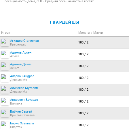
посещаемость дома, СПГ - Средняя посещаемость в гостях
ГВАРДЕЙЦЫ
Игрок
Минуты / Матчи
Агкацев Станислав
180 / 2
Краснодар
Адамов Арсен
180 / 2
Ахмат
Адамов Денис
180 / 2
Зенит
Аларкон Андрес
180 / 2
Динамо Мх
Алибеков Муталип
180 / 2
Динамо Мх
Андерсон Эдуардо
180 / 2
Балтика
Бабкин Сергей
180 / 2
Крылья Советов
Барко Эсекьель
180 / 2
Спартак