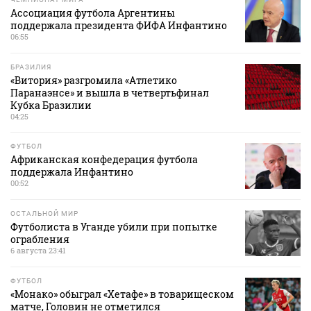
Ассоциация футбола Аргентины
поддержала президента ФИФА Инфантино
06:55
БРАЗИЛИЯ
«Витория» разгромила «Атлетико
Паранаэнсе» и вышла в четвертьфинал
Кубка Бразилии
04:25
ФУТБОЛ
Африканская конфедерация футбола
поддержала Инфантино
00:52
ОСТАЛЬНОЙ МИР
Футболиста в Уганде убили при попытке
ограбления
6 августа 23:41
ФУТБОЛ
«Монако» обыграл «Хетафе» в товарищеском
матче, Головин не отметился