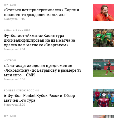
ФУТБОЛ
«Столько лет пристреливался». Карпин
наконец-то дождался мальчика!
6 августа 19:15
АЛЬФА-БАНК РПЛ
Футболист «Ахмата» Касинтура
дисквалифицирован на два матча за
удаление в матче со «Спартаком»
6 августа 19:04
ФУТБОЛ
«Галатасарай» сделал предложение
«Локомотиву» по Батракову в размере 33
млн евро — СМИ
6 августа 18:36
FONBET КУБОК РОССИИ
Футбол. Fonbet Кубок России. Обзор
матчей 1-го тура
6 августа 18:20
ФУТБОЛ