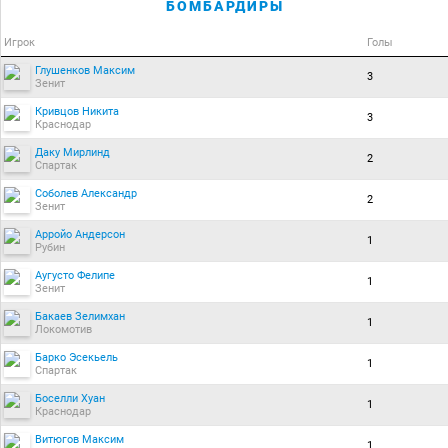
БОМБАРДИРЫ
Игрок
Голы
Глушенков Максим
3
Зенит
Кривцов Никита
3
Краснодар
Даку Мирлинд
2
Спартак
Соболев Александр
2
Зенит
Арройо Андерсон
1
Рубин
Аугусто Фелипе
1
Зенит
Бакаев Зелимхан
1
Локомотив
Барко Эсекьель
1
Спартак
Боселли Хуан
1
Краснодар
Витюгов Максим
1