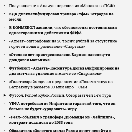
Полузащитник Аклиуш перешел из «Монако» в «ПСЖ»
КДК дисквалифицировал тренера «Уфы» Тетрадзе на
месяц
В КОНМЕБОЛ заявили, что обеспокоены постоянными
односторонними действиями ФИФА
«Ахмат» оштрафован на 20 тысяч рублей за отсутствие
горячей воды в раздевалке «Спартака»
«Столько лет пристреливался». Карпин наконец-то
дождался мальчика!
Футболист «Ахмата» Касинтура дисквалифицирован на
два матча за удаление в матче со «Спартаком»
«Галатасарай» сделал предложение «Локомотиву» по
Батракову в размере 33 млн евро — СМИ
Футбол. Fonbet Кубок России. Обзор матчей 1-го тура
УЕФА потребовал от Инфантино гарантий того, что он
больше не будет «уродовать» игру
«Реал» объявил о трансфере Дьоманде из «Лейпцига»,
контракт подписан до 2033 года
Обладатель «Золотого мяча» Родри хочет перейти в