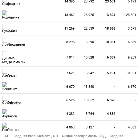
14 396
28 792
23 601
5 191
Спартак
13 462
26 925
3 324
23 601
Родина
11 269
22 539
18 866
3 673
Рубин
8 295
16 590
10 051
6 539
Локомотив
7 914
15 828
6 539
9 289
Динамо Мх
7 621
15 242
5 191
10 051
Ахмат
6 670
13 340
-
6 670
Зенит
6 526
13 052
6 526
-
Оренбург
4 382
8 764
4 382
-
Акрон
4 063
8 127
-
4 063
Ростов
СП – Средняя посещаемость, ОП – Общая посещаемость, СПД – Средняя