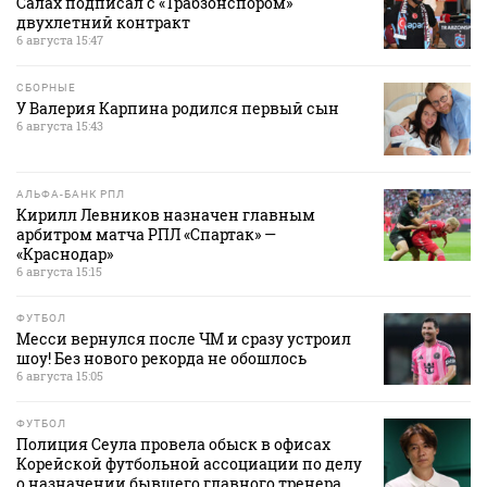
Салах подписал с «Трабзонспором»
двухлетний контракт
6 августа 15:47
СБОРНЫЕ
У Валерия Карпина родился первый сын
6 августа 15:43
АЛЬФА-БАНК РПЛ
Кирилл Левников назначен главным
арбитром матча РПЛ «Спартак» —
«Краснодар»
6 августа 15:15
ФУТБОЛ
Месси вернулся после ЧМ и сразу устроил
шоу! Без нового рекорда не обошлось
6 августа 15:05
ФУТБОЛ
Полиция Сеула провела обыск в офисах
Корейской футбольной ассоциации по делу
о назначении бывшего главного тренера