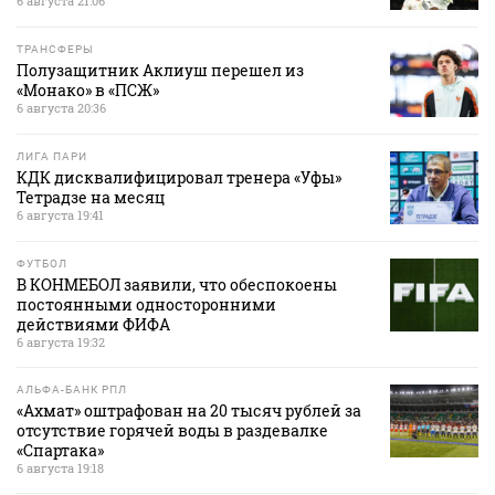
6 августа 21:06
ТРАНСФЕРЫ
Полузащитник Аклиуш перешел из
«Монако» в «ПСЖ»
6 августа 20:36
ЛИГА ПАРИ
КДК дисквалифицировал тренера «Уфы»
Тетрадзе на месяц
6 августа 19:41
ФУТБОЛ
В КОНМЕБОЛ заявили, что обеспокоены
постоянными односторонними
действиями ФИФА
6 августа 19:32
АЛЬФА-БАНК РПЛ
«Ахмат» оштрафован на 20 тысяч рублей за
отсутствие горячей воды в раздевалке
«Спартака»
6 августа 19:18