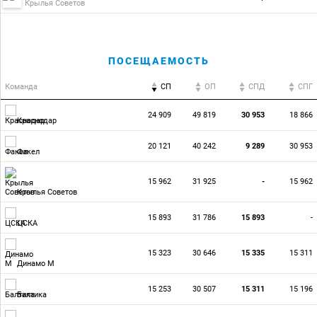
Крылья Советов
ПОСЕЩАЕМОСТЬ
Команда
СП
ОП
CПД
CПГ
24 909
49 819
30 953
18 866
Краснодар
20 121
40 242
9 289
30 953
Факел
15 962
31 925
-
15 962
Крылья Советов
15 893
31 786
15 893
-
ЦСКА
15 323
30 646
15 335
15 311
Динамо М
15 253
30 507
15 311
15 196
Балтика