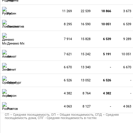
Родина
11 269
22 539
18 866
3 673
Рубин
8 295
16 590
10 051
6 539
Локомотив
7 914
15 828
6 539
9 289
Динамо Мх
7 621
15 242
5 191
10 051
Ахмат
6 670
13 340
-
6 670
Зенит
6 526
13 052
6 526
-
Оренбург
4 382
8 764
4 382
-
Акрон
4 063
8 127
-
4 063
Ростов
СП – Средняя посещаемость, ОП – Общая посещаемость, СПД – Средняя
посещаемость дома, СПГ - Средняя посещаемость в гостях