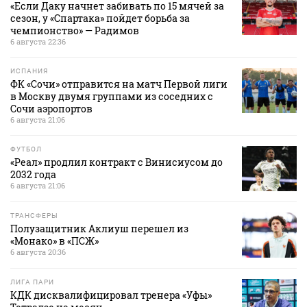
«Если Даку начнет забивать по 15 мячей за
сезон, у «Спартака» пойдет борьба за
чемпионство» — Радимов
6 августа 22:36
ИСПАНИЯ
ФК «Сочи» отправится на матч Первой лиги
в Москву двумя группами из соседних с
Сочи аэропортов
6 августа 21:06
ФУТБОЛ
«Реал» продлил контракт с Винисиусом до
2032 года
6 августа 21:06
ТРАНСФЕРЫ
Полузащитник Аклиуш перешел из
«Монако» в «ПСЖ»
6 августа 20:36
ЛИГА ПАРИ
КДК дисквалифицировал тренера «Уфы»