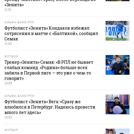
«Зенита»
11:01
АЛЬФА-БАНК РПЛ
Футболист «Зенита» Кондаков избежал
сотрясения в матче с «Балтикой», сообщил
Семак
11:00
ФУТБОЛ
Тренер «Зенита» Семак: «В РПЛ не бывает
слабых команд. «Родина» больше всех
забила в Первой лиге — это уже о чем‑то
говорит»
10:58
АЛЬФА-БАНК РПЛ
Футболист «Зенита» Вега: «Сразу же
влюбился в Петербург. Надеюсь провести
много лет здесь»
10:53
ФУТБОЛ