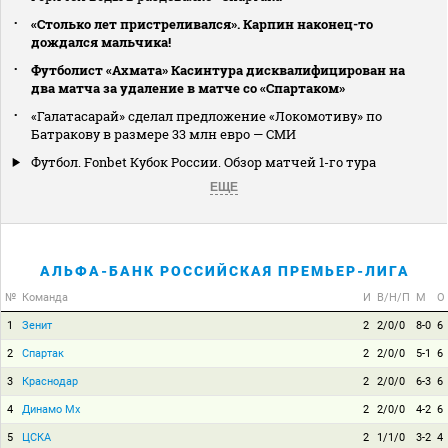
«Столько лет пристреливался». Карпин наконец-то
дождался мальчика!
Футболист «Ахмата» Касинтура дисквалифицирован на
два матча за удаление в матче со «Спартаком»
«Галатасарай» сделал предложение «Локомотиву» по
Батракову в размере 33 млн евро — СМИ
Футбол. Fonbet Кубок России. Обзор матчей 1-го тура
ЕЩЕ
АЛЬФА-БАНК РОССИЙСКАЯ ПРЕМЬЕР-ЛИГА
№
Команда
И
В/Н/П
М
О
1
Зенит
2
2/0/0
8-0
6
2
Спартак
2
2/0/0
5-1
6
3
Краснодар
2
2/0/0
6-3
6
4
Динамо Мх
2
2/0/0
4-2
6
5
ЦСКА
2
1/1/0
3-2
4