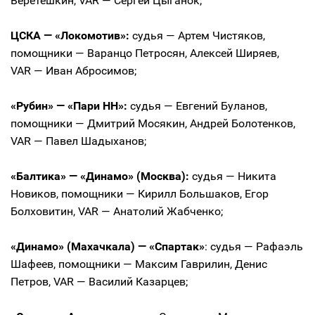
Веретешкин, VAR — Сергей Цыганок;
ЦСКА — «Локомотив»:
судья — Артем Чистяков,
помощники — Варанцо Петросян, Алексей Ширяев,
VAR — Иван Абросимов;
«Рубин» — «Пари НН»:
судья — Евгений Буланов,
помощники — Дмитрий Мосякин, Андрей Болотенков,
VAR — Павел Шадыханов;
«Балтика» — «Динамо» (Москва):
судья — Никита
Новиков, помощники — Кирилл Большаков, Егор
Болховитин, VAR — Анатолий Жабченко;
«Динамо» (Махачкала) — «Спартак»
: судья — Рафаэль
Шафеев, помощники — Максим Гаврилин, Денис
Петров, VAR — Василий Казарцев;