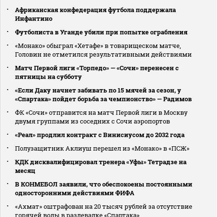
Африканская конфедерация футбола поддержала
Инфантино
Футболиста в Уганде убили при попытке ограбления
«Монако» обыграл «Хетафе» в товарищеском матче,
Головин не отметился результативными действиями
Матч Первой лиги «Торпедо» — «Сочи» перенесен с
пятницы на субботу
«Если Даку начнет забивать по 15 мячей за сезон, у
«Спартака» пойдет борьба за чемпионство» — Радимов
ФК «Сочи» отправится на матч Первой лиги в Москву
двумя группами из соседних с Сочи аэропортов
«Реал» продлил контракт с Винисиусом до 2032 года
Полузащитник Аклиуш перешел из «Монако» в «ПСЖ»
КДК дисквалифицировал тренера «Уфы» Тетрадзе на
месяц
В КОНМЕБОЛ заявили, что обеспокоены постоянными
односторонними действиями ФИФА
«Ахмат» оштрафован на 20 тысяч рублей за отсутствие
горячей воды в раздевалке «Спартака»