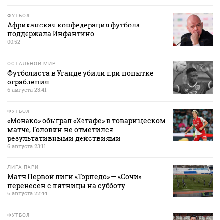
ФУТБОЛ
Африканская конфедерация футбола
поддержала Инфантино
00:52
ОСТАЛЬНОЙ МИР
Футболиста в Уганде убили при попытке
ограбления
6 августа 23:41
ФУТБОЛ
«Монако» обыграл «Хетафе» в товарищеском
матче, Головин не отметился
результативными действиями
6 августа 23:11
ЛИГА ПАРИ
Матч Первой лиги «Торпедо» — «Сочи»
перенесен с пятницы на субботу
6 августа 22:44
ФУТБОЛ