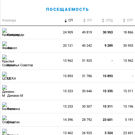
ПОСЕЩАЕМОСТЬ
Команда
СП
ОП
CПД
CПГ
24 909
49 819
30 953
18 866
Краснодар
20 121
40 242
9 289
30 953
Факел
15 962
31 925
-
15 962
Крылья Советов
15 893
31 786
15 893
-
ЦСКА
15 323
30 646
15 335
15 311
Динамо М
15 253
30 507
15 311
15 196
Балтика
14 396
28 792
23 601
5 191
Спартак
13 462
26 925
3 324
23 601