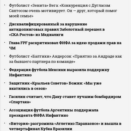
Футболист «Зенита» Вега: «Конкуренция с Дугласом
Сантосом очень мотивирует. Он — друг, который помог
моей семье»
Дисквалифицированный за нарушение
антидопинговых правил Заболотный перешел в
«СКА‑Ростов» из Медиалиги
Глава FPF раскритиковал ФИФА за идею продажи прав на
ЧМ
Футболист «Балтики» Андерсон: «Приятно за Андраде как
за бывшего партнера по команде»
Федерация футбола Мексики выразила поддержку
Инфантино
Защитник «Крыльев Советов» Божин: «Мы уже
вкатились в сезон»
Гасилин считает, что Даку станет лучшим бомбардиром
«Спартака»
Ассоциация футбола Аргентины поддержала
президента ФИФА Инфантино
«Витория» разгромила «Атлетико Паранаэнсе» и вышла в
четвертьфинал Кубка Бразилии