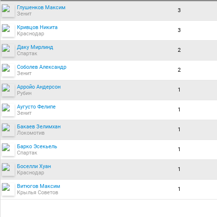
Глушенков Максим
3
Зенит
Кривцов Никита
3
Краснодар
Даку Мирлинд
2
Спартак
Соболев Александр
2
Зенит
Арройо Андерсон
1
Рубин
Аугусто Фелипе
1
Зенит
Бакаев Зелимхан
1
Локомотив
Барко Эсекьель
1
Спартак
Боселли Хуан
1
Краснодар
Витюгов Максим
1
Крылья Советов