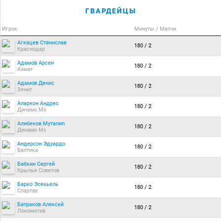
ГВАРДЕЙЦЫ
Игрок
Минуты / Матчи
Агкацев Станислав
180 / 2
Краснодар
Адамов Арсен
180 / 2
Ахмат
Адамов Денис
180 / 2
Зенит
Аларкон Андрес
180 / 2
Динамо Мх
Алибеков Муталип
180 / 2
Динамо Мх
Андерсон Эдуардо
180 / 2
Балтика
Бабкин Сергей
180 / 2
Крылья Советов
Барко Эсекьель
180 / 2
Спартак
Батраков Алексей
180 / 2
Локомотив