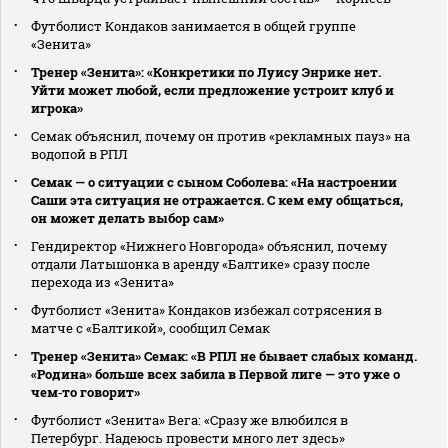
Футболист Кондаков занимается в общей группе
«Зенита»
Тренер «Зенита»: «Конкретики по Луису Энрике нет.
Уйти может любой, если предложение устроит клуб и
игрока»
Семак объяснил, почему он против «рекламных пауз» на
водопой в РПЛ
Семак — о ситуации с сыном Соболева: «На настроении
Саши эта ситуация не отражается. С кем ему общаться,
он может делать выбор сам»
Гендиректор «Нижнего Новгорода» объяснил, почему
отдали Латышонка в аренду «Балтике» сразу после
перехода из «Зенита»
Футболист «Зенита» Кондаков избежал сотрясения в
матче с «Балтикой», сообщил Семак
Тренер «Зенита» Семак: «В РПЛ не бывает слабых команд.
«Родина» больше всех забила в Первой лиге — это уже о
чем‑то говорит»
Футболист «Зенита» Вега: «Сразу же влюбился в
Петербург. Надеюсь провести много лет здесь»