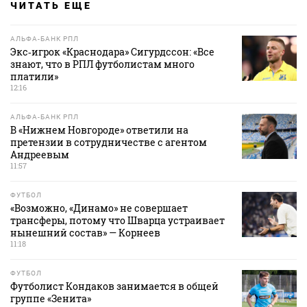
ЧИТАТЬ ЕЩЕ
АЛЬФА-БАНК РПЛ
Экс‑игрок «Краснодара» Сигурдссон: «Все
знают, что в РПЛ футболистам много
платили»
12:16
АЛЬФА-БАНК РПЛ
В «Нижнем Новгороде» ответили на
претензии в сотрудничестве с агентом
Андреевым
11:57
ФУТБОЛ
«Возможно, «Динамо» не совершает
трансферы, потому что Шварца устраивает
нынешний состав» — Корнеев
11:18
ФУТБОЛ
Футболист Кондаков занимается в общей
группе «Зенита»