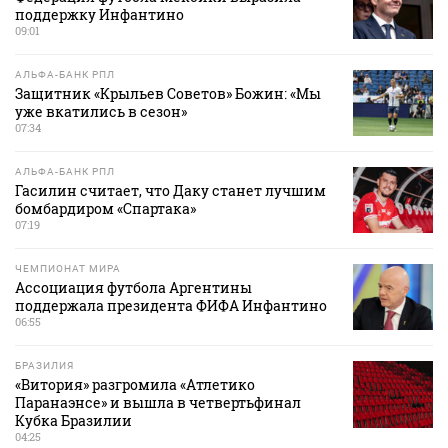
поддержку Инфантино
09:01
АЛЬФА-БАНК РПЛ
Защитник «Крыльев Советов» Божин: «Мы
уже вкатились в сезон»
07:34
АЛЬФА-БАНК РПЛ
Гасилин считает, что Даку станет лучшим
бомбардиром «Спартака»
07:19
ЧЕМПИОНАТ МИРА
Ассоциация футбола Аргентины
поддержала президента ФИФА Инфантино
06:55
БРАЗИЛИЯ
«Витория» разгромила «Атлетико
Паранаэнсе» и вышла в четвертьфинал
Кубка Бразилии
04:25