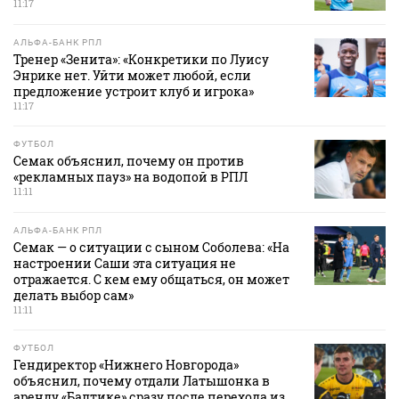
11:17
АЛЬФА-БАНК РПЛ
Тренер «Зенита»: «Конкретики по Луису
Энрике нет. Уйти может любой, если
предложение устроит клуб и игрока»
11:17
ФУТБОЛ
Семак объяснил, почему он против
«рекламных пауз» на водопой в РПЛ
11:11
АЛЬФА-БАНК РПЛ
Семак — о ситуации с сыном Соболева: «На
настроении Саши эта ситуация не
отражается. С кем ему общаться, он может
делать выбор сам»
11:11
ФУТБОЛ
Гендиректор «Нижнего Новгорода»
объяснил, почему отдали Латышонка в
аренду «Балтике» сразу после перехода из