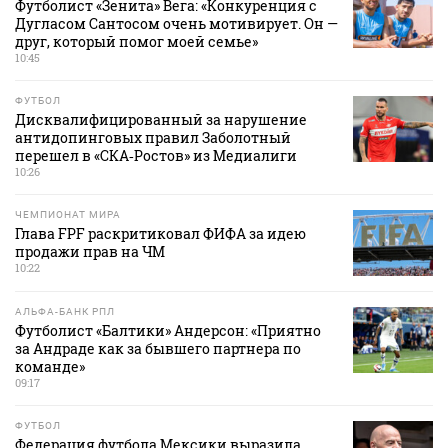
Футболист «Зенита» Вега: «Конкуренция с
Дугласом Сантосом очень мотивирует. Он —
друг, который помог моей семье»
10:45
ФУТБОЛ
Дисквалифицированный за нарушение
антидопинговых правил Заболотный
перешел в «СКА‑Ростов» из Медиалиги
10:26
ЧЕМПИОНАТ МИРА
Глава FPF раскритиковал ФИФА за идею
продажи прав на ЧМ
10:22
АЛЬФА-БАНК РПЛ
Футболист «Балтики» Андерсон: «Приятно
за Андраде как за бывшего партнера по
команде»
09:17
ФУТБОЛ
Федерация футбола Мексики выразила