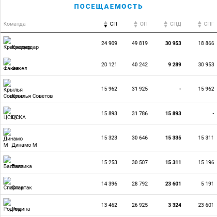
ПОСЕЩАЕМОСТЬ
Команда
СП
ОП
CПД
CПГ
24 909
49 819
30 953
18 866
Краснодар
20 121
40 242
9 289
30 953
Факел
15 962
31 925
-
15 962
Крылья Советов
15 893
31 786
15 893
-
ЦСКА
15 323
30 646
15 335
15 311
Динамо М
15 253
30 507
15 311
15 196
Балтика
14 396
28 792
23 601
5 191
Спартак
13 462
26 925
3 324
23 601
Родина