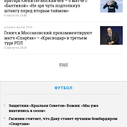
Вратарь «Зенита» Москвичев — о матче с
«Балтикой»: «Не зря чуть подтолкнул
штангу перед вторым таймом»
6 августа 14:46
АЛЬФА-БАНК РПЛ
Генич и Моссаковский прокомментируют
матч «Спартак» — «Краснодар» в третьем
туре РПЛ
6 августа 14:18
ЕЩЕ
ФУТБОЛ
Защитник «Крыльев Советов» Божин: «Мы уже
вкатились в сезон»
Гасилин считает, что Даку станет лучшим бомбардиром
«Спартака»