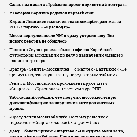
Салах подписал с «Трабзонспором» двухлетний контракт
У Валерия Карпина родился первый сын
Кирилл Левников назначен главным арбитром матча
РПЛ «Спартак» — «Краснодар»
Месси вернулся после ЧМ и сразу устроил шоу! Без
нового рекорда не обошлось
Полиция Сеула провела обыск в офисах Корейской
футбольной ассоциации по делу о назначении бывшего
главного тренера
Вратарь «Зенита» Москвичев — о матче с «Балтикой»: «Не
зря чуть подтолкнул штангу перед вторым таймом»
Генич и Моссаковский прокомментируют матч
«Спартак» — «Краснодар» в третьем туре РПЛ
Заболотный сообщил, что получил шестимесячную
дисквалификацию за нарушение антидопинговых
правил
«Сразу понял масштаб клуба. Поэтому решение о
переходе в «Спартак» далось быстро» — Даку
Даку — болельщикам «Спартака»: «Не судите меня за то,
каким я был в «Рубине». Понимаю, мог выглядеть