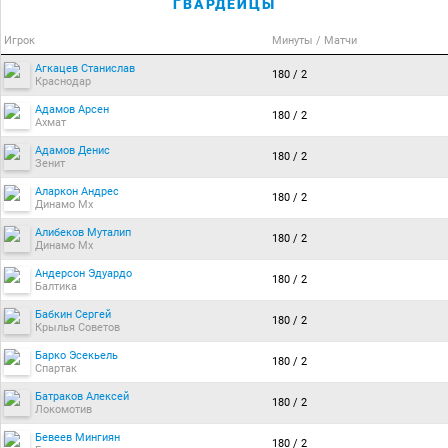
ГВАРДЕЙЦЫ
Игрок
Минуты / Матчи
Агкацев Станислав
180 / 2
Краснодар
Адамов Арсен
180 / 2
Ахмат
Адамов Денис
180 / 2
Зенит
Аларкон Андрес
180 / 2
Динамо Мх
Алибеков Муталип
180 / 2
Динамо Мх
Андерсон Эдуардо
180 / 2
Балтика
Бабкин Сергей
180 / 2
Крылья Советов
Барко Эсекьель
180 / 2
Спартак
Батраков Алексей
180 / 2
Локомотив
Бевеев Мингиян
180 / 2