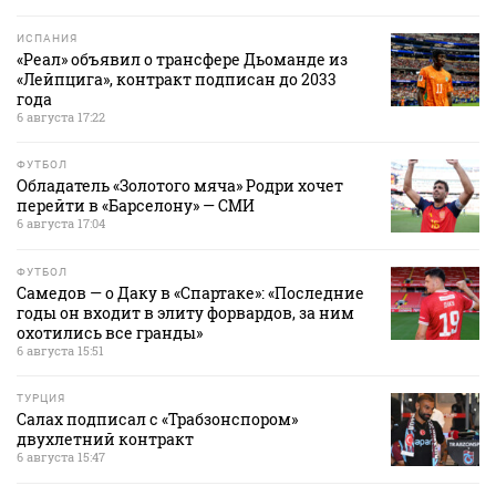
ИСПАНИЯ
«Реал» объявил о трансфере Дьоманде из
«Лейпцига», контракт подписан до 2033
года
6 августа 17:22
ФУТБОЛ
Обладатель «Золотого мяча» Родри хочет
перейти в «Барселону» — СМИ
6 августа 17:04
ФУТБОЛ
Самедов — о Даку в «Спартаке»: «Последние
годы он входит в элиту форвардов, за ним
охотились все гранды»
6 августа 15:51
ТУРЦИЯ
Салах подписал с «Трабзонспором»
двухлетний контракт
6 августа 15:47