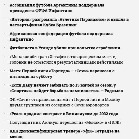
Ассоциация футбола Аргентины поддержала
президента ФИФА Инфантино
«Витория» разгромила «Атлетико Паранаэнсе» и вышла в
четвертьфинал Кубка Бразилии
Африканская конфедерация футбола поддержала
Инфантино
Футболиста в Уганде убили при попытке ограбления
«Монако» обыграл «Хетафе» в товарищеском матче,
Головин не отметился результативными действиями
Матч Первой лиги «Торпедо» — «Сочи» перенесен с
пятницы на субботу
«Если Даку начнет забивать по 15 мячей за сезон, у
«Спартака» пойдет борьба за чемпионство» — Радимов
ФК «Сочи» отправится на матч Первой лиги в Москву
двумя группами из соседних с Сочи аэропортов
«Реал» продлил контракт с Винисиусом до 2032 года
Полузащитник Аклиуш перешел из «Монако» в «ПСЖ»
КДК дисквалифицировал тренера «Уфы» Тетрадзе на
месяц