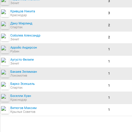
3
Зенит
Кривцов Никита
3
Краснодар
Даку Мирлинд
2
Спартак
Соболев Александр
2
Зенит
Арройо Андерсон
1
Рубин
Аугусто Фелипе
1
Зенит
Бакаев Зелимхан
1
Локомотив
Барко Эсекьель
1
Спартак
Боселли Хуан
1
Краснодар
Витюгов Максим
1
Крылья Советов