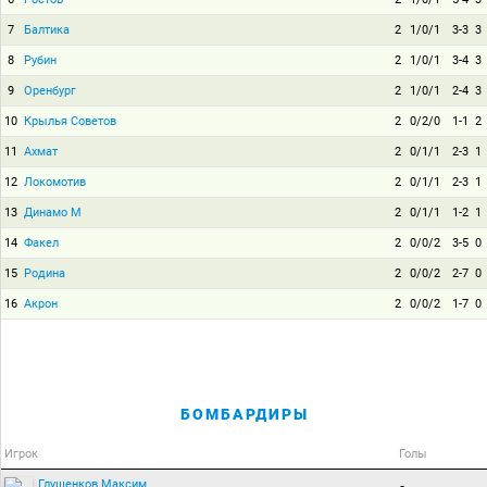
7
Балтика
2
1/0/1
3-3
3
8
Рубин
2
1/0/1
3-4
3
9
Оренбург
2
1/0/1
2-4
3
10
Крылья Советов
2
0/2/0
1-1
2
11
Ахмат
2
0/1/1
2-3
1
12
Локомотив
2
0/1/1
2-3
1
13
Динамо М
2
0/1/1
1-2
1
14
Факел
2
0/0/2
3-5
0
15
Родина
2
0/0/2
2-7
0
16
Акрон
2
0/0/2
1-7
0
БОМБАРДИРЫ
Игрок
Голы
Глушенков Максим