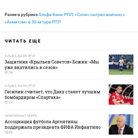
Ранее в рубрике
Альфа-Банк РПЛ
:
«Сочи» сыграл вничью с
«Ахматом» в 30‑м туре РПЛ
ЧИТАТЬ ЕЩЕ
АЛЬФА-БАНК РПЛ
Защитник «Крыльев Советов» Божин: «Мы
уже вкатились в сезон»
07:34
АЛЬФА-БАНК РПЛ
Гасилин считает, что Даку станет лучшим
бомбардиром «Спартака»
07:19
ЧЕМПИОНАТ МИРА
Ассоциация футбола Аргентины
поддержала президента ФИФА Инфантино
06:55