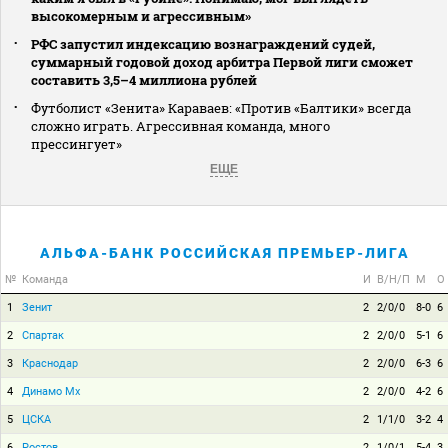
высокомерным и агрессивным»
РФС запустил индексацию вознаграждений судей,
суммарный годовой доход арбитра Первой лиги сможет
составить 3,5–4 миллиона рублей
Футболист «Зенита» Караваев: «Против «Балтики» всегда
сложно играть. Агрессивная команда, много
прессингует»
ЕЩЕ
АЛЬФА-БАНК РОССИЙСКАЯ ПРЕМЬЕР-ЛИГА
№
Команда
И
В/Н/П
М
О
1
Зенит
2
2/0/0
8-0
6
2
Спартак
2
2/0/0
5-1
6
3
Краснодар
2
2/0/0
6-3
6
4
Динамо Мх
2
2/0/0
4-2
6
5
ЦСКА
2
1/1/0
3-2
4
6
Ростов
2
1/0/1
5-4
3