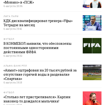
«Монако» в «ПСЖ»
6 августа 20:36
ЛИГА ПАРИ
КДК дисквалифицировал тренера «Уфы»
Тетрадзе на месяц
6 августа 19:41
ФУТБОЛ
В КОНМЕБОЛ заявили, что обеспокоены
постоянными односторонними
действиями ФИФА
6 августа 19:32
АЛЬФА-БАНК РПЛ
«Ахмат» оштрафован на 20 тысяч рублей за
отсутствие горячей воды в раздевалке
«Спартака»
6 августа 19:18
ФУТБОЛ
«Столько лет пристреливался». Карпин
наконец-то дождался мальчика!
6 августа 19:15