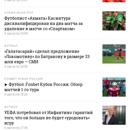
АЛЬФА-БАНК РПЛ
Футболист «Ахмата» Касинтура
дисквалифицирован на два матча за
удаление в матче со «Спартаком»
6 августа 19:04
ФУТБОЛ
«Галатасарай» сделал предложение
«Локомотиву» по Батракову в размере 33
млн евро — СМИ
6 августа 18:36
FONBET КУБОК РОССИИ
Футбол. Fonbet Кубок России. Обзор
матчей 1-го тура
6 августа 18:20
ФУТБОЛ
УЕФА потребовал от Инфантино гарантий
того, что он больше не будет «уродовать»
игру
6 августа 17:36