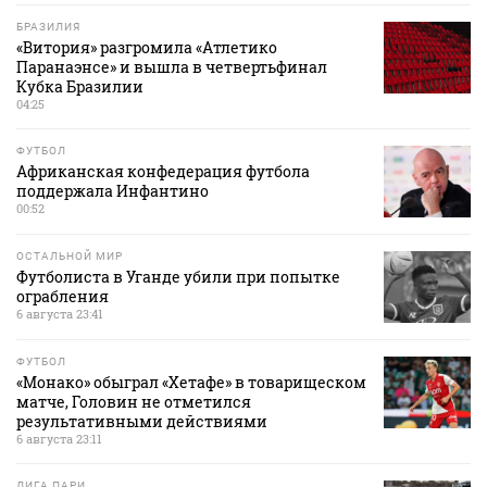
БРАЗИЛИЯ
«Витория» разгромила «Атлетико
Паранаэнсе» и вышла в четвертьфинал
Кубка Бразилии
04:25
ФУТБОЛ
Африканская конфедерация футбола
поддержала Инфантино
00:52
ОСТАЛЬНОЙ МИР
Футболиста в Уганде убили при попытке
ограбления
6 августа 23:41
ФУТБОЛ
«Монако» обыграл «Хетафе» в товарищеском
матче, Головин не отметился
результативными действиями
6 августа 23:11
ЛИГА ПАРИ