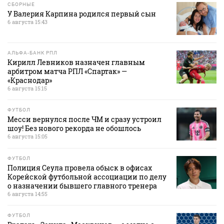
СБОРНЫЕ
У Валерия Карпина родился первый сын
6 августа 15:43
АЛЬФА-БАНК РПЛ
Кирилл Левников назначен главным
арбитром матча РПЛ «Спартак» —
«Краснодар»
6 августа 15:15
ФУТБОЛ
Месси вернулся после ЧМ и сразу устроил
шоу! Без нового рекорда не обошлось
6 августа 15:05
ФУТБОЛ
Полиция Сеула провела обыск в офисах
Корейской футбольной ассоциации по делу
о назначении бывшего главного тренера
6 августа 14:55
ФУТБОЛ