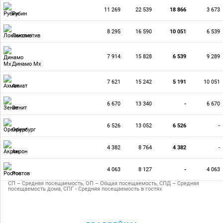
11 269
22 539
18 866
3 673
Рубин
8 295
16 590
10 051
6 539
Локомотив
7 914
15 828
6 539
9 289
Динамо Мх
7 621
15 242
5 191
10 051
Ахмат
6 670
13 340
-
6 670
Зенит
6 526
13 052
6 526
-
Оренбург
4 382
8 764
4 382
-
Акрон
4 063
8 127
-
4 063
Ростов
СП – Средняя посещаемость, ОП – Общая посещаемость, СПД – Средняя
посещаемость дома, СПГ - Средняя посещаемость в гостях