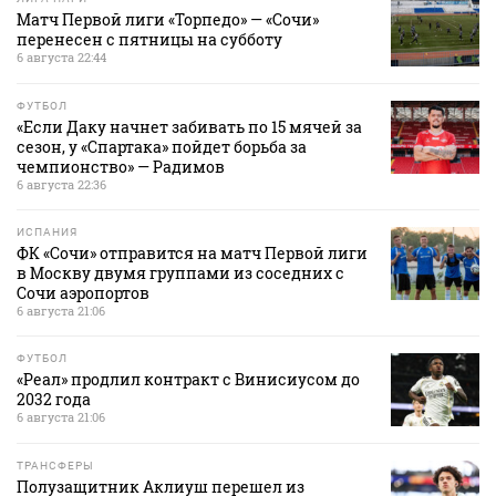
Матч Первой лиги «Торпедо» — «Сочи»
перенесен с пятницы на субботу
6 августа 22:44
ФУТБОЛ
«Если Даку начнет забивать по 15 мячей за
сезон, у «Спартака» пойдет борьба за
чемпионство» — Радимов
6 августа 22:36
ИСПАНИЯ
ФК «Сочи» отправится на матч Первой лиги
в Москву двумя группами из соседних с
Сочи аэропортов
6 августа 21:06
ФУТБОЛ
«Реал» продлил контракт с Винисиусом до
2032 года
6 августа 21:06
ТРАНСФЕРЫ
Полузащитник Аклиуш перешел из