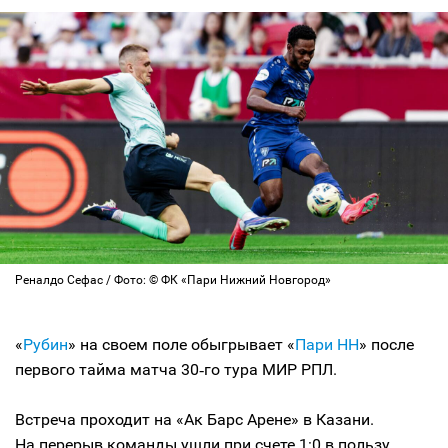
Реналдо Сефас / Фото: © ФК «Пари Нижний Новгород»
«
Рубин
» на своем поле обыгрывает «
Пари НН
» после
первого тайма матча 30‑го тура МИР РПЛ.
Встреча проходит на «Ак Барс Арене» в Казани.
На перерыв команды ушли при счете 1:0 в пользу