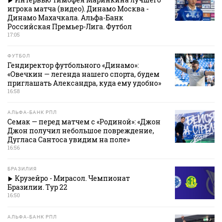
игрока матча (видео). Динамо Москва -
Динамо Махачкала. Альфа-Банк
Российская Премьер-Лига. Футбол
17:05
ФУТБОЛ
Гендиректор футбольного «Динамо»:
«Овечкин — легенда нашего спорта, будем
приглашать Александра, куда ему удобно»
16:58
АЛЬФА-БАНК РПЛ
Семак — перед матчем с «Родиной»: «Джон
Джон получил небольшое повреждение,
Дугласа Сантоса увидим на поле»
16:56
БРАЗИЛИЯ
Крузейро - Мирасол. Чемпионат
Бразилии. Тур 22
16:50
АЛЬФА-БАНК РПЛ