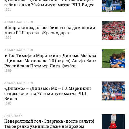
забил гол на 79‑й минуте матча РПЛ. Видео
16:11
АЛЬФА-БАНК РПЛ
«Спартак» продал все билеты на домашний
матч РПЛ против «Краснодара»
16:10
АЛЬФА-БАНК РПЛ
Гол Тимофея Маринкина. Динамо Москва
- Динамо Махачкала. 1:0 (видео). Альфа-Банк
Российская Премьер-Лига. Футбол
16:09
АЛЬФА-БАНК РПЛ
«Динамо» — «Динамо» Мх — 1:0. Маринкин
открыл счет на 77‑й минуте матча РПЛ.
Видео
16:08
ЛИГА ПАРИ
Невероятный гол «Спартака» после сальто!
Такое редко увидишь даже в мировом