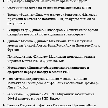
Крузейро - Мирасол. Чемпионат Бразилии. Тур 22
Овечкин надеется на чемпионство «Динамо» в РПЛ
Тренер «Родины» Диас — о матче с «Зенитом»: «Мы сюда
приехали в качестве новичка РПЛ, но будем биться за
результат»
Гендиректор «Динамо» Пивоваров: «В ближайшее время
ожидайте новостей по исходящим трансферам»
Динамо Москва - Динамо Махачкала. Голы и лучшие
моменты (видео). Альфа-Банк Российская Премьер-Лига.
Футбол
Полузащитник «Динамо» Маринкин признан лучшим
игроком матча РПЛ с «Динамо» Мх
Московское «Динамо» обыграло махачкалинское и
одержало первую победу в сезоне РПЛ
Гол Антона Миранчука. Динамо Москва - Динамо
Махачкала. 3:2 (видео). Альфа-Банк Российская Премьер-
Лига. Футбол
«Динамо» — «Динамо» Мх — 3:1. Миранчук забил гол на
90+3‑й минуте матча РПЛ. Видео
Зенит - Родина. Альфа-Банк Российская Премьер-Лига.