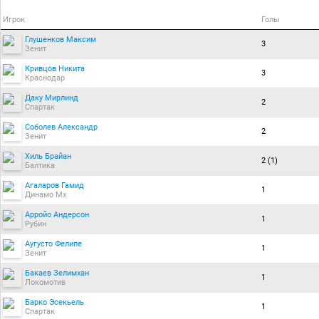
Игрок
Голы
Глушенков Максим
3
Зенит
Кривцов Никита
3
Краснодар
Даку Мирлинд
2
Спартак
Соболев Александр
2
Зенит
Хиль Брайан
2 (1)
Балтика
Агаларов Гамид
1
Динамо Мх
Арройо Андерсон
1
Рубин
Аугусто Фелипе
1
Зенит
Бакаев Зелимхан
1
Локомотив
Барко Эсекьель
1
Спартак