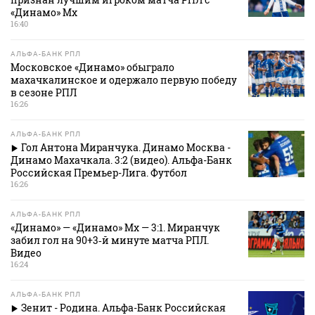
«Динамо» Мх
16:40
АЛЬФА-БАНК РПЛ
Московское «Динамо» обыграло
махачкалинское и одержало первую победу
в сезоне РПЛ
16:26
АЛЬФА-БАНК РПЛ
Гол Антона Миранчука. Динамо Москва -
Динамо Махачкала. 3:2 (видео). Альфа-Банк
Российская Премьер-Лига. Футбол
16:26
АЛЬФА-БАНК РПЛ
«Динамо» — «Динамо» Мх — 3:1. Миранчук
забил гол на 90+3‑й минуте матча РПЛ.
Видео
16:24
АЛЬФА-БАНК РПЛ
Зенит - Родина. Альфа-Банк Российская