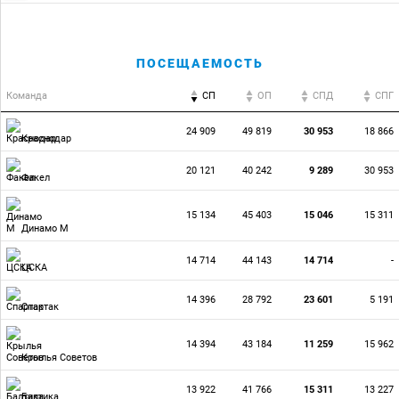
ПОСЕЩАЕМОСТЬ
Команда
СП
ОП
CПД
CПГ
24 909
49 819
30 953
18 866
Краснодар
20 121
40 242
9 289
30 953
Факел
15 134
45 403
15 046
15 311
Динамо М
14 714
44 143
14 714
-
ЦСКА
14 396
28 792
23 601
5 191
Спартак
14 394
43 184
11 259
15 962
Крылья Советов
13 922
41 766
15 311
13 227
Балтика