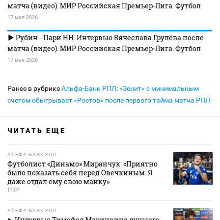
матча (видео). МИР Российская Премьер-Лига. Футбол
17 мая 2026
Рубин - Пари НН. Интервью Вячеслава Грулёва после
матча (видео). МИР Российская Премьер-Лига. Футбол
17 мая 2026
Ранее в рубрике
Альфа-Банк РПЛ
:
«Зенит» с минимальным
счетом обыгрывает «Ростов» после первого тайма матча РПЛ
ЧИТАТЬ ЕЩЕ
АЛЬФА-БАНК РПЛ
Футболист «Динамо» Миранчук: «Приятно
было показать себя перед Овечкиным. Я
даже отдал ему свою майку»
17:07
АЛЬФА-БАНК РПЛ
Интервью Тимофея Маринкина лучшего