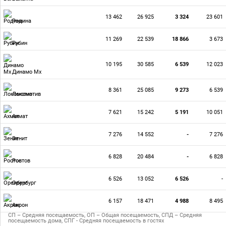
13 462
26 925
3 324
23 601
Родина
11 269
22 539
18 866
3 673
Рубин
10 195
30 585
6 539
12 023
Динамо Мх
8 361
25 085
9 273
6 539
Локомотив
7 621
15 242
5 191
10 051
Ахмат
7 276
14 552
-
7 276
Зенит
6 828
20 484
-
6 828
Ростов
6 526
13 052
6 526
-
Оренбург
6 157
18 471
4 988
8 495
Акрон
СП – Средняя посещаемость, ОП – Общая посещаемость, СПД – Средняя
посещаемость дома, СПГ - Средняя посещаемость в гостях