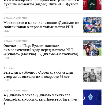
лучшие моменты (видео). Лига PARI. Футбол
15:29
АЛЬФА-БАНК РПЛ
Московское и махачкалинское «Динамо» не
забили голов в первом тайме матча РПЛ
15:20
АЛЬФА-БАНК РПЛ
Овечкин и Шара Буллет нанесли
символический удар перед матчем РПЛ
«Динамо» (Москва) — «Динамо» (Махачкала)
15:01
ФУТБОЛ
Бывший футболист «Арсенала» Кулешин
умер из‑за онкологии в возрасте 25 лет
14:46
АЛЬФА-БАНК РПЛ
Динамо Москва - Динамо Махачкала.
Альфа-Банк Российская Премьер-Лига. Тур
3