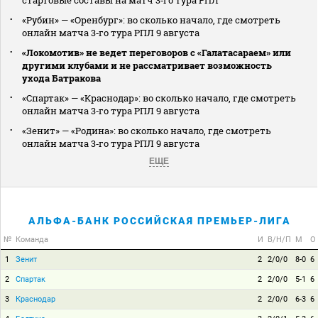
«Рубин» — «Оренбург»: во сколько начало, где смотреть
онлайн матча 3‑го тура РПЛ 9 августа
«Локомотив» не ведет переговоров с «Галатасараем» или
другими клубами и не рассматривает возможность
ухода Батракова
«Спартак» — «Краснодар»: во сколько начало, где смотреть
онлайн матча 3‑го тура РПЛ 9 августа
«Зенит» — «Родина»: во сколько начало, где смотреть
онлайн матча 3‑го тура РПЛ 9 августа
ЕЩЕ
АЛЬФА-БАНК РОССИЙСКАЯ ПРЕМЬЕР-ЛИГА
№
Команда
И
В/Н/П
М
О
1
Зенит
2
2/0/0
8-0
6
2
Спартак
2
2/0/0
5-1
6
3
Краснодар
2
2/0/0
6-3
6