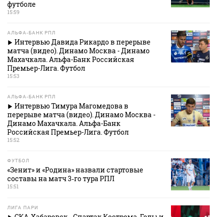
футболе
15:59
АЛЬФА-БАНК РПЛ
Интервью Давида Рикардо в перерыве
матча (видео). Динамо Москва - Динамо
Махачкала. Альфа-Банк Российская
Премьер-Лига. Футбол
15:53
АЛЬФА-БАНК РПЛ
Интервью Тимура Магомедова в
перерыве матча (видео). Динамо Москва -
Динамо Махачкала. Альфа-Банк
Российская Премьер-Лига. Футбол
15:52
ФУТБОЛ
«Зенит» и «Родина» назвали стартовые
составы на матч 3‑го тура РПЛ
15:51
ЛИГА ПАРИ
СКА-Хабаровск - Спартак Кострома. Голы и