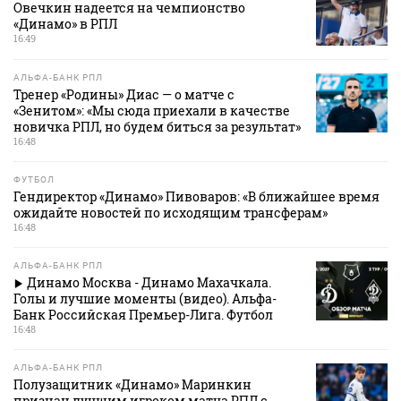
Овечкин надеется на чемпионство
«Динамо» в РПЛ
16:49
АЛЬФА-БАНК РПЛ
Тренер «Родины» Диас — о матче с
«Зенитом»: «Мы сюда приехали в качестве
новичка РПЛ, но будем биться за результат»
16:48
ФУТБОЛ
Гендиректор «Динамо» Пивоваров: «В ближайшее время
ожидайте новостей по исходящим трансферам»
16:48
АЛЬФА-БАНК РПЛ
Динамо Москва - Динамо Махачкала.
Голы и лучшие моменты (видео). Альфа-
Банк Российская Премьер-Лига. Футбол
16:48
АЛЬФА-БАНК РПЛ
Полузащитник «Динамо» Маринкин
признан лучшим игроком матча РПЛ с