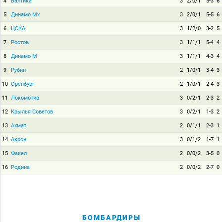
4
Балтика
3
2/0/1
5-3
6
5
Динамо Мх
3
2/0/1
5-5
6
6
ЦСКА
3
1/2/0
3-2
5
7
Ростов
3
1/1/1
5-4
4
8
Динамо М
3
1/1/1
4-3
4
9
Рубин
2
1/0/1
3-4
3
10
Оренбург
2
1/0/1
2-4
3
11
Локомотив
3
0/2/1
2-3
2
12
Крылья Советов
3
0/2/1
1-3
2
13
Ахмат
2
0/1/1
2-3
1
14
Акрон
3
0/1/2
1-7
1
15
Факел
2
0/0/2
3-5
0
16
Родина
2
0/0/2
2-7
0
БОМБАРДИРЫ