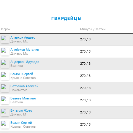
ГВАРДЕЙЦЫ
Игрок
Минуты / Матчи
Аларкон Андрес
270 / 3
Динамо Мх
Алибеков Муталип
270 / 3
Динамо Мх
Андерсон Эдуардо
270 / 3
Балтика
Бабкин Сергей
270 / 3
Крылья Советов
Батраков Алексей
270 / 3
Локомотив
Бевеев Мингиян
270 / 3
Балтика
Бителло Жоао
270 / 3
Динамо М
Божин Сергей
270 / 3
Крылья Советов