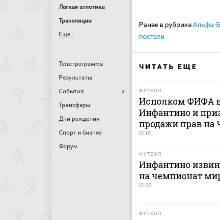
Легкая атлетика
Трансляции
Ранее в рубрике
Альфа-
Еще...
постели
Телепрограмма
ЧИТАТЬ ЕЩЕ
Результаты
События
ФУТБОЛ
Исполком ФИФА в
Трансферы
Инфантино и приз
Дни рождения
продажи прав на
Спорт и бизнес
01:18
Форум
ФУТБОЛ
Инфантино извини
на чемпионат ми
01:00
ФУТБОЛ