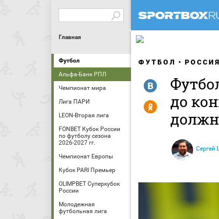
Главная
Футбол
ФУТБОЛ
РОССИ
Альфа-Банк РПЛ
Футбол
R
Чемпионат мира
до ко
Лига ПАРИ
Y
должн
LEON-Вторая лига
FONBET Кубок России
по футболу сезона
2026-2027 гг.
Сергей
Чемпионат Европы
Кубок PARI Премьер
OLIMPBET Суперкубок
России
Молодежная
футбольная лига