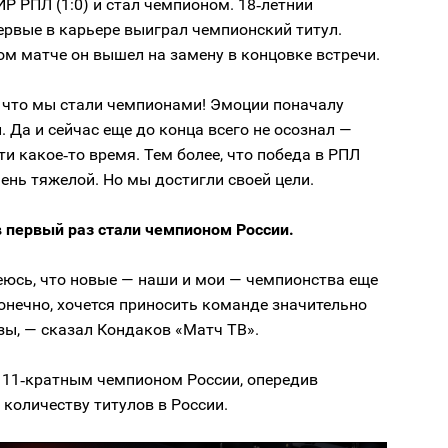
ИР РПЛ (1:0) и стал чемпионом. 18‑летний
ервые в карьере выиграл чемпионский титул.
м матче он вышел на замену в концовке встречи.
, что мы стали чемпионами! Эмоции поначалу
 Да и сейчас еще до конца всего не осознал —
и какое‑то время. Тем более, что победа в РПЛ
ень тяжелой. Но мы достигли своей цели.
в первый раз стали чемпионом России.
еюсь, что новые — наши и мои — чемпионства еще
конечно, хочется приносить команде значительно
зы, — сказал Кондаков «Матч ТВ».
л 11‑кратным чемпионом России, опередив
 количеству титулов в России.