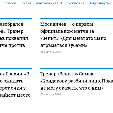
в
Футбол
Россия
Альфа-Банк РПЛ
Эксклюзив
Видео (внутри
азобрался.
Москвичев — о первом
е». Тренер
официальном матче за
ев похвалил
«Зенит»: «Для меня это шанс
атче против
вгрызаться зубами»
05 августа 2026
» Ерохин: «В
Тренер «Зенита» Семак:
о ожидать,
«Кондакову разбили лицо. Пок
ерет очки у
не могу сказать, что с ним»
займет место
05 августа 2026