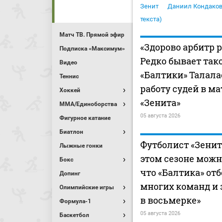
Зенит
Даниил Кондако
текста)
Матч ТВ. Прямой эфир
«Здорово арбитр р
Подписка «Максимум»
Редко бывает тако
Видео
«Балтики» Талала
Теннис
работу судей в м
Хоккей
«Зенита»
MMA/Единоборства
05 августа 2026
Фигурное катание
Биатлон
Футболист «Зенита
Лыжные гонки
этом сезоне можн
Бокс
что «Балтика» отб
Допинг
многих команд и 
Олимпийские игры
в восьмерке»
Формула-1
05 августа 2026
Баскетбол