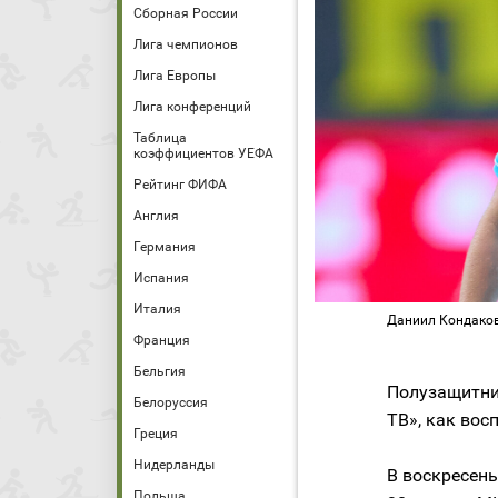
Сборная России
Лига чемпионов
Лига Европы
Лига конференций
Таблица
коэффициентов УЕФА
Рейтинг ФИФА
Англия
Германия
Испания
Италия
Даниил Кондаков
Франция
Бельгия
Полузащитни
Белоруссия
ТВ», как вос
Греция
Нидерланды
В воскресень
Польша