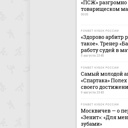
«ПСЖ» разгромно 
товарищеском ма
00:05
FONBET КУБОК РОССИИ
«Здорово арбитр 
такое». Тренер «
работу судей в ма
5 августа 23:45
FONBET КУБОК РОССИИ
Самый молодой ав
«Спартака» Полех
своего достижен
5 августа 23:43
FONBET КУБОК РОССИИ
Москвичев — о п
«Зенит»: «Для ме
зубами»