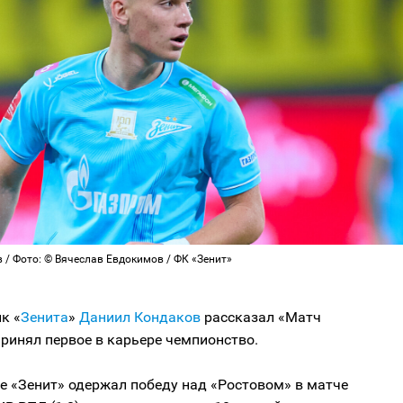
 / Фото: © Вячеслав Евдокимов / ФК «Зенит»
к «
Зенита
»
Даниил Кондаков
рассказал «Матч
принял первое в карьере чемпионство.
е «Зенит» одержал победу над «Ростовом» в матче