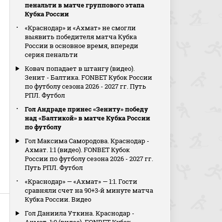
пенальти в матче группового этапа
Кубка России
«Краснодар» и «Ахмат» не смогли
выявить победителя матча Кубка
России в основное время, впереди
серия пенальти
Ковач попадает в штангу (видео).
Зенит - Балтика. FONBET Кубок России
по футболу сезона 2026 - 2027 гг. Путь
РПЛ. Футбол
Гол Андраде принес «Зениту» победу
над «Балтикой» в матче Кубка России
по футболу
Гол Максима Самородова. Краснодар -
Ахмат. 1:1 (видео). FONBET Кубок
России по футболу сезона 2026 - 2027 гг.
Путь РПЛ. Футбол
«Краснодар» — «Ахмат» — 1:1. Гости
сравняли счет на 90+3‑й минуте матча
Кубка России. Видео
Гол Даниила Уткина. Краснодар -