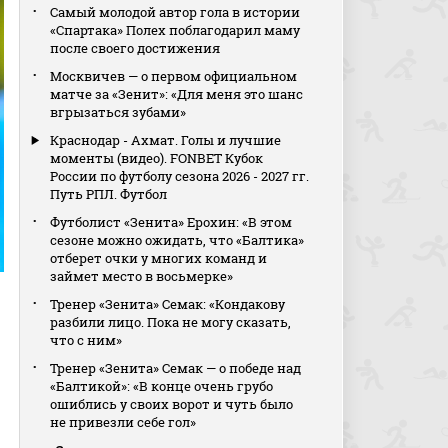
Самый молодой автор гола в истории
«Спартака» Полех поблагодарил маму
после своего достижения
Москвичев — о первом официальном
матче за «Зенит»: «Для меня это шанс
вгрызаться зубами»
Краснодар - Ахмат. Голы и лучшие
моменты (видео). FONBET Кубок
России по футболу сезона 2026 - 2027 гг.
Путь РПЛ. Футбол
Футболист «Зенита» Ерохин: «В этом
сезоне можно ожидать, что «Балтика»
отберет очки у многих команд и
займет место в восьмерке»
Тренер «Зенита» Семак: «Кондакову
разбили лицо. Пока не могу сказать,
что с ним»
Тренер «Зенита» Семак — о победе над
«Балтикой»: «В конце очень грубо
ошиблись у своих ворот и чуть было
не привезли себе гол»