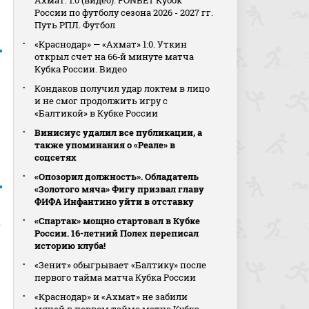
Ахмат. 1:0 (видео). FONBET Кубок
России по футболу сезона 2026 - 2027 гг.
Путь РПЛ. Футбол
«Краснодар» — «Ахмат» 1:0. Уткин
открыл счет на 66‑й минуте матча
Кубка России. Видео
Кондаков получил удар локтем в лицо
и не смог продолжить игру с
«Балтикой» в Кубке России
Винисиус удалил все публикации, а
также упоминания о «Реале» в
соцсетях
«Опозорил должность». Обладатель
«Золотого мяча» Фигу призвал главу
ФИФА Инфантино уйти в отставку
а
«Спартак» мощно стартовал в Кубке
России. 16-летний Полех переписал
историю клуба!
«Зенит» обыгрывает «Балтику» после
первого тайма матча Кубка России
«Краснодар» и «Ахмат» не забили