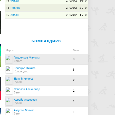
14
Факел
2
0/0/2
3-5
0
15
Родина
2
0/0/2
2-7
0
16
Акрон
2
0/0/2
1-7
0
БОМБАРДИРЫ
Игрок
Голы
Глушенков Максим
3
Зенит
Кривцов Никита
3
Краснодар
Даку Мирлинд
2
Рубин
Соболев Александр
2
Зенит
Арройо Андерсон
1
Рубин
Аугусто Фелипе
1
Зенит