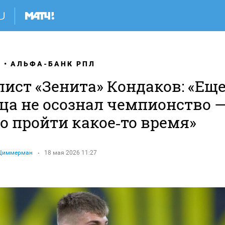
Я
АЛЬФА-БАНК РПЛ
ист «Зенита» Кондаков: «Ещ
нца не осознал чемпионство 
о пройти какое‑то время»
 Циммерман
18 мая 2026 11:27