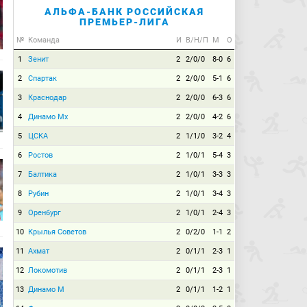
АЛЬФА-БАНК РОССИЙСКАЯ
ПРЕМЬЕР-ЛИГА
№
Команда
И
В/Н/П
М
О
1
Зенит
2
2/0/0
8-0
6
2
Спартак
2
2/0/0
5-1
6
3
Краснодар
2
2/0/0
6-3
6
4
Динамо Мх
2
2/0/0
4-2
6
5
ЦСКА
2
1/1/0
3-2
4
6
Ростов
2
1/0/1
5-4
3
7
Балтика
2
1/0/1
3-3
3
8
Рубин
2
1/0/1
3-4
3
9
Оренбург
2
1/0/1
2-4
3
10
Крылья Советов
2
0/2/0
1-1
2
11
Ахмат
2
0/1/1
2-3
1
12
Локомотив
2
0/1/1
2-3
1
13
Динамо М
2
0/1/1
1-2
1