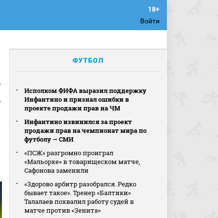
Войти
ФУТБОЛ
е
Исполком ФИФА выразил поддержку
—
Инфантино и признал ошибки в
проекте продажи прав на ЧМ
Инфантино извинился за проект
продажи прав на чемпионат мира по
футболу — СМИ
«ПСЖ» разгромно проиграл
«Мальорке» в товарищеском матче,
Сафонова заменили
«Здорово арбитр разобрался. Редко
бывает такое». Тренер «Балтики»
Талалаев похвалил работу судей в
матче против «Зенита»