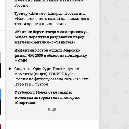
мячей в первом тайме матча Кубка
России
Тренер «Динамо» Шварц: «Победа над
«Факелом» очень важна для команды с
точки зрения психологии»
«Меня не берут, тогда я сам прихожу».
Бевеев перепутал раздевалки перед
матчем «Балтики» с «Зенитом»
Инфантино готов отдать Марокко
финал ЧМ‑2030 в обмен на поддержку
— СМИ
Спартак - Оренбург. Голы и лучшие
моменты (видео). FONBET Кубок
России по футболу сезона 2026 - 2027 гг.
Путь РПЛ. Футбол
Футболист Полех стал самым
молодым автором гола в истории
«Спартака»
ЕЩЕ