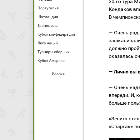
30‑го тура М
Португалия
Кондаков вп
В чемпионско
Шотландия
Трансферы
— Очень рад
Кубок конфедераций
зашкаливали.
Лига наций
должно пройт
Турниры сборных
оказалась оч
Кубок Америки
— Лично вы 
Россия
— Очень над
впереди. И, 
больше поль
«Зенит» ста
«Спартак» по