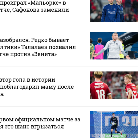
проиграл «Мальорке» в
тче, Сафонова заменили
разобрался. Редко бывает
Балтики» Талалаев похвалил
тче против «Зенита»
тор гола в истории
 поблагодарил маму после
ия
ервом официальном матче за
ня это шанс вгрызаться