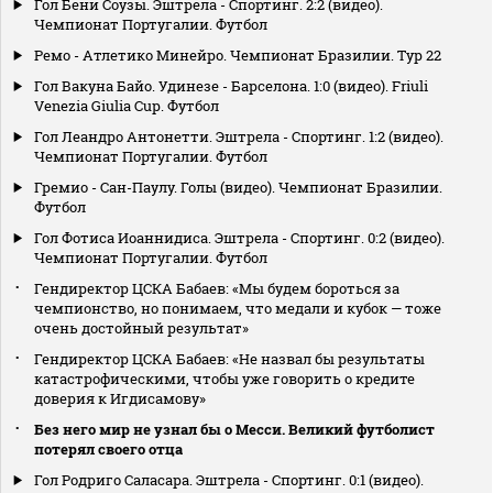
Гол Бени Соузы. Эштрела - Спортинг. 2:2 (видео).
Чемпионат Португалии. Футбол
Ремо - Атлетико Минейро. Чемпионат Бразилии. Тур 22
Гол Вакуна Байо. Удинезе - Барселона. 1:0 (видео). Friuli
Venezia Giulia Cup. Футбол
Гол Леандро Антонетти. Эштрела - Спортинг. 1:2 (видео).
Чемпионат Португалии. Футбол
Гремио - Сан-Паулу. Голы (видео). Чемпионат Бразилии.
Футбол
Гол Фотиса Иоаннидиса. Эштрела - Спортинг. 0:2 (видео).
Чемпионат Португалии. Футбол
Гендиректор ЦСКА Бабаев: «Мы будем бороться за
чемпионство, но понимаем, что медали и кубок — тоже
очень достойный результат»
Гендиректор ЦСКА Бабаев: «Не назвал бы результаты
катастрофическими, чтобы уже говорить о кредите
доверия к Игдисамову»
Без него мир не узнал бы о Месси. Великий футболист
потерял своего отца
Гол Родриго Саласара. Эштрела - Спортинг. 0:1 (видео).