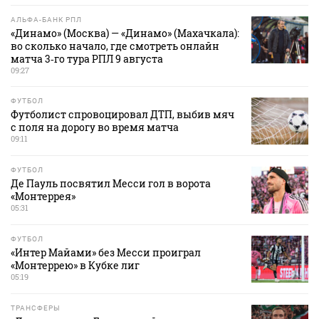
АЛЬФА-БАНК РПЛ
«Динамо» (Москва) — «Динамо» (Махачкала):
во сколько начало, где смотреть онлайн
матча 3‑го тура РПЛ 9 августа
09:27
ФУТБОЛ
Футболист спровоцировал ДТП, выбив мяч
с поля на дорогу во время матча
09:11
ФУТБОЛ
Де Пауль посвятил Месси гол в ворота
«Монтеррея»
05:31
ФУТБОЛ
«Интер Майами» без Месси проиграл
«Монтеррею» в Кубке лиг
05:19
ТРАНСФЕРЫ