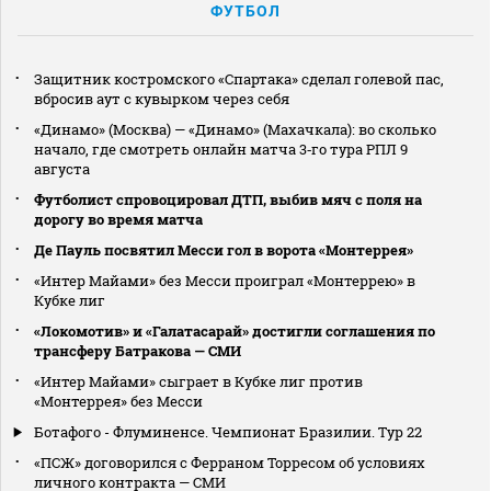
ФУТБОЛ
Защитник костромского «Спартака» сделал голевой пас,
вбросив аут с кувырком через себя
«Динамо» (Москва) — «Динамо» (Махачкала): во сколько
начало, где смотреть онлайн матча 3‑го тура РПЛ 9
августа
Футболист спровоцировал ДТП, выбив мяч с поля на
дорогу во время матча
Де Пауль посвятил Месси гол в ворота «Монтеррея»
«Интер Майами» без Месси проиграл «Монтеррею» в
Кубке лиг
«Локомотив» и «Галатасарай» достигли соглашения по
трансферу Батракова — СМИ
«Интер Майами» сыграет в Кубке лиг против
«Монтеррея» без Месси
Ботафого - Флуминенсе. Чемпионат Бразилии. Тур 22
«ПСЖ» договорился с Ферраном Торресом об условиях
личного контракта — СМИ