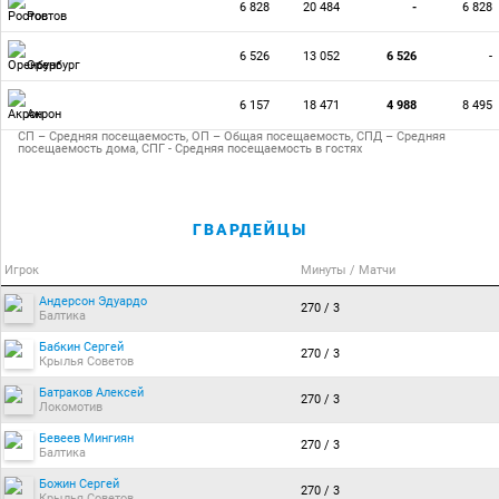
6 828
20 484
-
6 828
Ростов
6 526
13 052
6 526
-
Оренбург
6 157
18 471
4 988
8 495
Акрон
СП – Средняя посещаемость, ОП – Общая посещаемость, СПД – Средняя
посещаемость дома, СПГ - Средняя посещаемость в гостях
ГВАРДЕЙЦЫ
Игрок
Минуты / Матчи
Андерсон Эдуардо
270 / 3
Балтика
Бабкин Сергей
270 / 3
Крылья Советов
Батраков Алексей
270 / 3
Локомотив
Бевеев Мингиян
270 / 3
Балтика
Божин Сергей
270 / 3
Крылья Советов