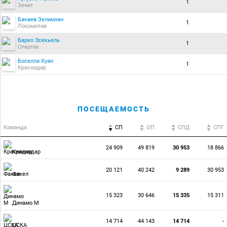
1
Зенит
Бакаев Зелимхан
1
Локомотив
Барко Эсекьель
1
Спартак
Боселли Хуан
1
Краснодар
ПОСЕЩАЕМОСТЬ
Команда
СП
ОП
CПД
CПГ
24 909
49 819
30 953
18 866
Краснодар
20 121
40 242
9 289
30 953
Факел
15 323
30 646
15 335
15 311
Динамо М
14 714
44 143
14 714
-
ЦСКА