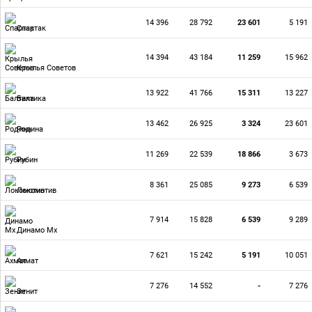
14 396
28 792
23 601
5 191
Спартак
14 394
43 184
11 259
15 962
Крылья Советов
13 922
41 766
15 311
13 227
Балтика
13 462
26 925
3 324
23 601
Родина
11 269
22 539
18 866
3 673
Рубин
8 361
25 085
9 273
6 539
Локомотив
7 914
15 828
6 539
9 289
Динамо Мх
7 621
15 242
5 191
10 051
Ахмат
7 276
14 552
-
7 276
Зенит