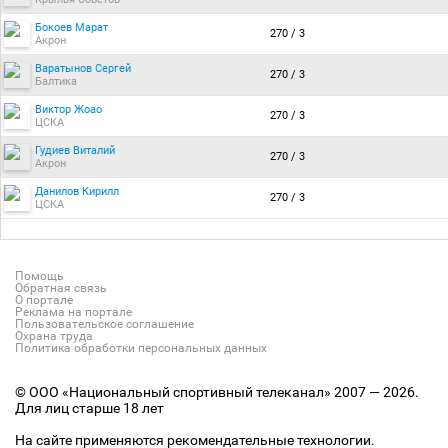
Бокоев Марат
270 / 3
Акрон
Варатынов Сергей
270 / 3
Балтика
Виктор Жоао
270 / 3
ЦСКА
Гудиев Виталий
270 / 3
Акрон
Данилов Кирилл
270 / 3
ЦСКА
Помощь
Обратная связь
О портале
Реклама на портале
Пользовательское соглашение
Охрана труда
Политика обработки персональных данных
© ООО «Национальный спортивный телеканал» 2007 — 2026.
Для лиц старше 18 лет
На сайте применяются рекомендательные технологии.