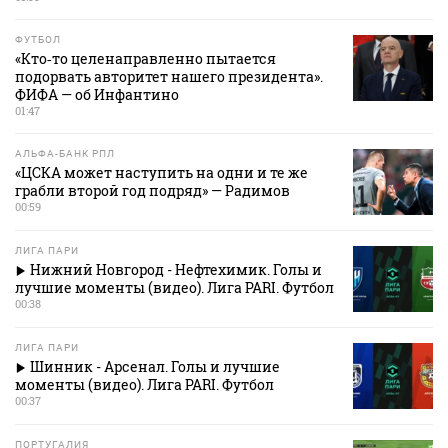
ФУТБОЛ
«Кто‑то целенаправленно пытается
подорвать авторитет нашего президента».
ФИФА — об Инфантино
01:47
АЛЬФА-БАНК РПЛ
«ЦСКА может наступить на одни и те же
грабли второй год подряд» — Радимов
00:59
ЛИГА ПАРИ
Нижний Новгород - Нефтехимик. Голы и
лучшие моменты (видео). Лига PARI. Футбол
00:38
ЛИГА ПАРИ
Шинник - Арсенал. Голы и лучшие
моменты (видео). Лига PARI. Футбол
00:37
ПОРТУГАЛИЯ