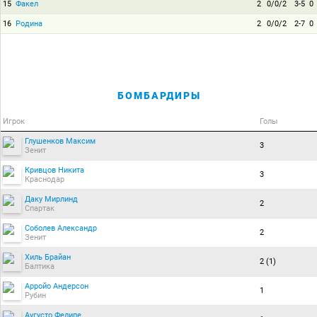
15
Факел
2
0/0/2
3-5
0
16
Родина
2
0/0/2
2-7
0
БОМБАРДИРЫ
Игрок
Голы
Глушенков Максим
3
Зенит
Кривцов Никита
3
Краснодар
Даку Мирлинд
2
Спартак
Соболев Александр
2
Зенит
Хиль Брайан
2 (1)
Балтика
Арройо Андерсон
1
Рубин
Аугусто Фелипе