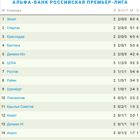
АЛЬФА-БАНК РОССИЙСКАЯ ПРЕМЬЕР-ЛИГА
№
Команда
И
В/Н/П
М
О
1
Зенит
2
2/0/0
8-0
6
2
Спартак
2
2/0/0
5-1
6
3
Краснодар
2
2/0/0
6-3
6
4
Балтика
3
2/0/1
5-3
6
5
Динамо Мх
2
2/0/0
4-2
6
6
ЦСКА
3
1/2/0
3-2
5
7
Ростов
3
1/1/1
5-4
4
8
Рубин
2
1/0/1
3-4
3
9
Оренбург
2
1/0/1
2-4
3
10
Локомотив
3
0/2/1
2-3
2
11
Крылья Советов
3
0/2/1
1-3
2
12
Ахмат
2
0/1/1
2-3
1
13
Динамо М
2
0/1/1
1-2
1
14
Акрон
3
0/1/2
1-7
1