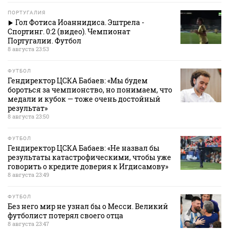
ПОРТУГАЛИЯ
Гол Фотиса Иоаннидиса. Эштрела -
Спортинг. 0:2 (видео). Чемпионат
Португалии. Футбол
8 августа 23:53
ФУТБОЛ
Гендиректор ЦСКА Бабаев: «Мы будем
бороться за чемпионство, но понимаем, что
медали и кубок — тоже очень достойный
результат»
8 августа 23:50
ФУТБОЛ
Гендиректор ЦСКА Бабаев: «Не назвал бы
результаты катастрофическими, чтобы уже
говорить о кредите доверия к Игдисамову»
8 августа 23:49
ФУТБОЛ
Без него мир не узнал бы о Месси. Великий
футболист потерял своего отца
8 августа 23:47