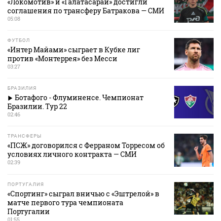
«Локомотив» и «Галатасарай» достигли
соглашения по трансферу Батракова — СМИ
05:08
ФУТБОЛ
«Интер Майами» сыграет в Кубке лиг
против «Монтеррея» без Месси
03:27
БРАЗИЛИЯ
Ботафого - Флуминенсе. Чемпионат
Бразилии. Тур 22
02:46
ТРАНСФЕРЫ
«ПСЖ» договорился с Ферраном Торресом об
условиях личного контракта — СМИ
02:39
ПОРТУГАЛИЯ
«Спортинг» сыграл вничью с «Эштрелой» в
матче первого тура чемпионата
Португалии
01:55