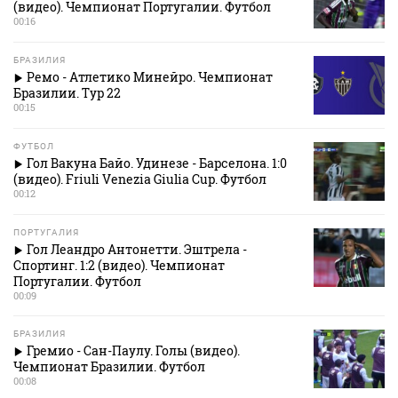
(видео). Чемпионат Португалии. Футбол
00:16
БРАЗИЛИЯ
Ремо - Атлетико Минейро. Чемпионат
Бразилии. Тур 22
00:15
ФУТБОЛ
Гол Вакуна Байо. Удинезе - Барселона. 1:0
(видео). Friuli Venezia Giulia Cup. Футбол
00:12
ПОРТУГАЛИЯ
Гол Леандро Антонетти. Эштрела -
Спортинг. 1:2 (видео). Чемпионат
Португалии. Футбол
00:09
БРАЗИЛИЯ
Гремио - Сан-Паулу. Голы (видео).
Чемпионат Бразилии. Футбол
00:08