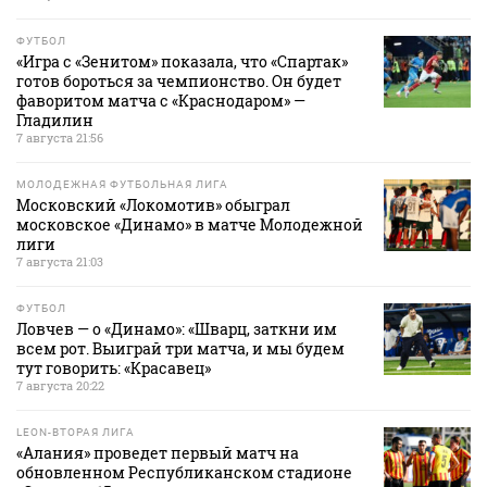
ФУТБОЛ
«Игра с «Зенитом» показала, что «Спартак»
готов бороться за чемпионство. Он будет
фаворитом матча с «Краснодаром» —
Гладилин
7 августа 21:56
МОЛОДЕЖНАЯ ФУТБОЛЬНАЯ ЛИГА
Московский «Локомотив» обыграл
московское «Динамо» в матче Молодежной
лиги
7 августа 21:03
ФУТБОЛ
Ловчев — о «Динамо»: «Шварц, заткни им
всем рот. Выиграй три матча, и мы будем
тут говорить: «Красавец»
7 августа 20:22
LEON-ВТОРАЯ ЛИГА
«Алания» проведет первый матч на
обновленном Республиканском стадионе