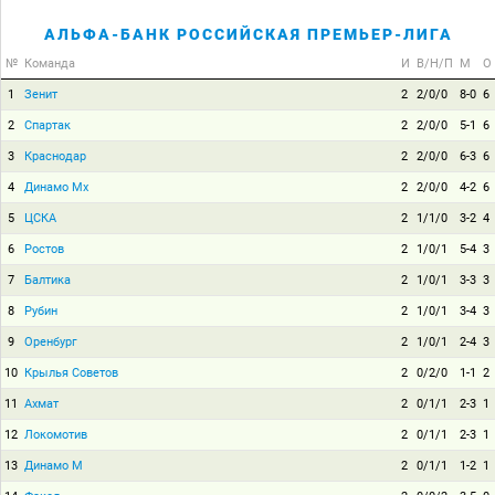
АЛЬФА-БАНК РОССИЙСКАЯ ПРЕМЬЕР-ЛИГА
№
Команда
И
В/Н/П
М
О
1
Зенит
2
2/0/0
8-0
6
2
Спартак
2
2/0/0
5-1
6
3
Краснодар
2
2/0/0
6-3
6
4
Динамо Мх
2
2/0/0
4-2
6
5
ЦСКА
2
1/1/0
3-2
4
6
Ростов
2
1/0/1
5-4
3
7
Балтика
2
1/0/1
3-3
3
8
Рубин
2
1/0/1
3-4
3
9
Оренбург
2
1/0/1
2-4
3
10
Крылья Советов
2
0/2/0
1-1
2
11
Ахмат
2
0/1/1
2-3
1
12
Локомотив
2
0/1/1
2-3
1
13
Динамо М
2
0/1/1
1-2
1