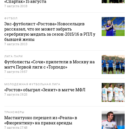
«Спартак» 15 августа
7 августа 20:18
ФУТБОЛ
Экс‑футболист «Ростова» Новосельцев
рассказал, что не может забрать
серебряную медаль за сезон‑2015/16 в РПЛ у
бывшей жены
7 августа 20:13
ЛИГА ПАРИ
Футболисты «Сочи» прилетели в Москву на
матч Первой лиги с «Торпедо»
7 августа 19:57
МОЛОДЕЖНАЯ ФУТБОЛЬНАЯ ЛИГА
«Ростов» обыграл «Зенит» в матче МФЛ
7 августа 19:25
ТРАНСФЕРЫ
Мастантуоно перешел из «Реала» в
«Фиорентину» на правах аренды
7 августа 17:48