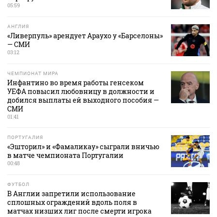
05:59
АНГЛИЯ
«Ливерпуль» арендует Араухо у «Барселоны»
— СМИ
03:12
ЧЕМПИОНАТ МИРА
Инфантино во время работы генсеком
УЕФА повысил любовницу в должности и
добился выплаты ей выходного пособия —
СМИ
01:41
ПОРТУГАЛИЯ
«Эшторил» и «Фамаликау» сыграли вничью
в матче чемпионата Португалии
00:48
ФУТБОЛ
В Англии запретили использование
сплошных ограждений вдоль поля в
матчах низших лиг после смерти игрока