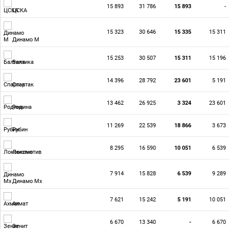
15 893
31 786
15 893
-
ЦСКА
15 323
30 646
15 335
15 311
Динамо М
15 253
30 507
15 311
15 196
Балтика
14 396
28 792
23 601
5 191
Спартак
13 462
26 925
3 324
23 601
Родина
11 269
22 539
18 866
3 673
Рубин
8 295
16 590
10 051
6 539
Локомотив
7 914
15 828
6 539
9 289
Динамо Мх
7 621
15 242
5 191
10 051
Ахмат
6 670
13 340
-
6 670
Зенит