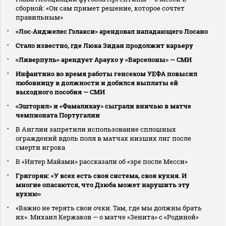
сборной: «Он сам примет решение, которое сочтет
правильным»
«Лос‑Анджелес Гэлакси» арендовал нападающего Лосано
Стало известно, где Люка Зидан продолжит карьеру
«Ливерпуль» арендует Араухо у «Барселоны» — СМИ
Инфантино во время работы генсеком УЕФА повысил
любовницу в должности и добился выплаты ей
выходного пособия — СМИ
«Эшторил» и «Фамаликау» сыграли вничью в матче
чемпионата Португалии
В Англии запретили использование сплошных
ограждений вдоль поля в матчах низших лиг после
смерти игрока
В «Интер Майами» рассказали об «эре после Месси»
Григорян: «У всех есть своя система, своя кухня. И
многие опасаются, что Дзюба может нарушить эту
кухню»
«Важно не терять свои очки. Там, где мы должны брать
их». Михаил Кержаков — о матче «Зенита» с «Родиной»