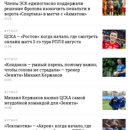
Члены ЭСК единогласно поддержали
решение Фролова назначить пенальти в
ворота «Спартака» в матче с «Ахматом»
12:14
ФУТБОЛ
ЦСКА — «Ростов»: когда начало, где смотреть
онлайн матч 3‑го тура РПЛ 8 августа
11:04
ФУТБОЛ
«Кондаков — умный парень, поэтому важно,
чтобы голова не страдала» — тренер
«Зенита» Михаил Кержаков
10:53
ФУТБОЛ
Михаил Кержаков назвал ЦСКА самой
неудобной командой для «Зенита»
10:49
ФУТБОЛ
«Локомотив» — «Акрон»: когда начало, где