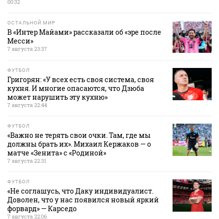
00:32
ОСТАЛЬНОЙ МИР
В «Интер Майами» рассказали об «эре после
Месси»
7 августа 23:37
ФУТБОЛ
Григорян: «У всех есть своя система, своя
кухня. И многие опасаются, что Дзюба
может нарушить эту кухню»
7 августа 22:44
ФУТБОЛ
«Важно не терять свои очки. Там, где мы
должны брать их». Михаил Кержаков — о
матче «Зенита» с «Родиной»
7 августа 22:31
ФУТБОЛ
«Не соглашусь, что Даку индивидуалист.
Доволен, что у нас появился новый яркий
форвард» — Карседо
7 августа 22:06