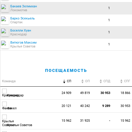
Бакаев Зелимхан
1
Локомотив
Барко Эсекьель
1
Спартак
Боселли Хуан
1
Краснодар
Витюгов Максим
1
Крылья Советов
ПОСЕЩАЕМОСТЬ
Команда
СП
ОП
CПД
CПГ
24 909
49 819
30 953
18 866
Краснодар
20 121
40 242
9 289
30 953
Факел
15 962
31 925
-
15 962
Крылья Советов