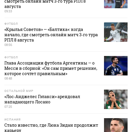
смотреть онлайн матч 3‑го тура РПЛ 8
августа
09:33
ФУТБОЛ
«Крылья Советов» — «Балтика»: когда
начало, где смотреть онлайн матч 3‑го тура
РПЛ 8 августа
08:56
ФУТБОЛ
Глава Ассоциации футбола Аргентины — о
Месси в сборной: «Он сам примет решение,
которое сочтет правильным»
08:48
ОСТАЛЬНОЙ МИР
«Лос‑Анджелес Гэлакси» арендовал
нападающего Лосано
07:25
ИСПАНИЯ
Стало известно, где Люка Зидан продолжит
карьеру