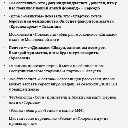
«Не соглашусь, что Даку индивидуалист. Доволен, что у
нас появился новый яркий форвард» — Карседо
«Игра с «Зенитом» показала, что «Спартак» готов
бороться за чемпионство. Он будет фаворитом матча с
«Краснодаром» — Гладилин
Московский «Локомотив» обыграл московское «Динамо»
в матче Молодежной лиги
Ловчев — о «Динамо»: «Шварц, заткни им всем рот.
Выиграй три матча, и мы будем тут говорить:
«Красавец»
«Алания» проведет первый матч на обновленном
Республиканском стадионе «Спартак» 15 августа
Экс‑футболист «Ростова» Новосельцев рассказал, что не
может забрать серебряную медаль за сезон‑2015/16 в РПЛ
у бывшей жены
Футболисты «Сочи» прилетели в Москву на матч Первой
лиги с «Торпедо»
«Ростов» обыграл «Зенит» в матче МФЛ
Мастантуоно перешел из «Реала» в «Фиорентину» на
правах аренды