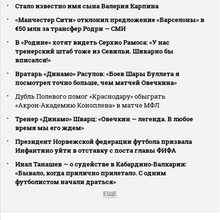
Стало известно имя сына Валерия Карпина
«Манчестер Сити» отклонил предложение «Барселоны» в
€50 млн за трансфер Родри — СМИ
В «Родине» хотят видеть Серхио Рамоса: «У нас
тренерский штаб тоже из Севильи. Шикарно бы
вписался!»
Вратарь «Динамо» Расулов: «Боев Шары Буллета я
посмотрел точно больше, чем матчей Овечкина»
Дубль Полевого помог «Краснодару» обыграть
«Акрон‑Академию Коноплева» в матче МФЛ
Тренер «Динамо» Шварц: «Овечкин — легенда. В любое
время мы его ждем»
Президент Норвежской федерации футбола призвала
Инфантино уйти в отставку с поста главы ФИФА
Инал Танашев — о судействе в Кабардино‑Балкарии:
«Бывало, когда прилично прилетало. С одним
футболистом начали драться»
ЕЩЕ