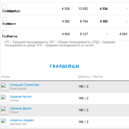
6 526
13 052
6 526
-
Оренбург
4 382
8 764
4 382
-
Акрон
4 063
8 127
-
4 063
Ростов
СП – Средняя посещаемость, ОП – Общая посещаемость, СПД – Средняя
посещаемость дома, СПГ - Средняя посещаемость в гостях
ГВАРДЕЙЦЫ
Игрок
Минуты / Матчи
Агкацев Станислав
180 / 2
Краснодар
Адамов Арсен
180 / 2
Ахмат
Адамов Денис
180 / 2
Зенит
Аларкон Андрес
180 / 2
Динамо Мх