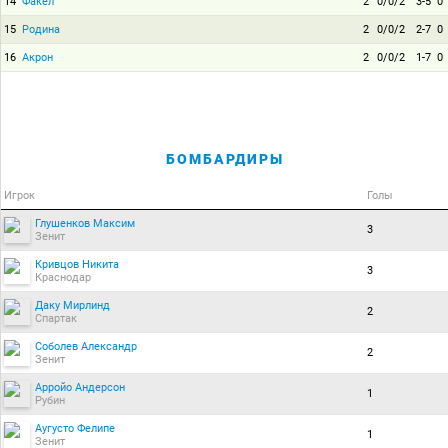
14
Факел
2
0/0/2
3-5
0
15
Родина
2
0/0/2
2-7
0
16
Акрон
2
0/0/2
1-7
0
БОМБАРДИРЫ
Игрок
Голы
Глушенков Максим
3
Зенит
Кривцов Никита
3
Краснодар
Даку Мирлинд
2
Спартак
Соболев Александр
2
Зенит
Арройо Андерсон
1
Рубин
Аугусто Фелипе
1
Зенит