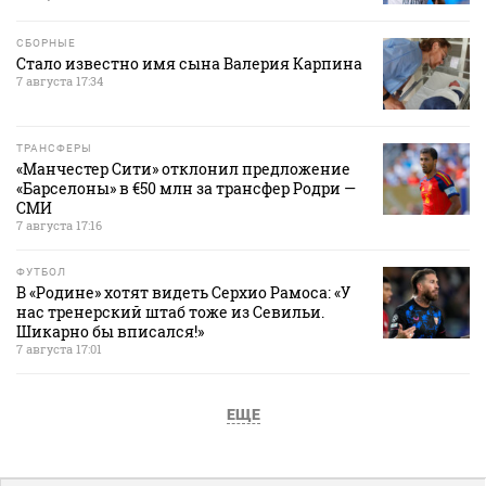
СБОРНЫЕ
Стало известно имя сына Валерия Карпина
7 августа 17:34
ТРАНСФЕРЫ
«Манчестер Сити» отклонил предложение
«Барселоны» в €50 млн за трансфер Родри —
СМИ
7 августа 17:16
ФУТБОЛ
В «Родине» хотят видеть Серхио Рамоса: «У
нас тренерский штаб тоже из Севильи.
Шикарно бы вписался!»
7 августа 17:01
ЕЩЕ