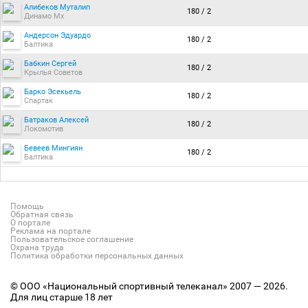
Алибеков Муталип
180 / 2
Динамо Мх
Андерсон Эдуардо
180 / 2
Балтика
Бабкин Сергей
180 / 2
Крылья Советов
Барко Эсекьель
180 / 2
Спартак
Батраков Алексей
180 / 2
Локомотив
Бевеев Мингиян
180 / 2
Балтика
Помощь
Обратная связь
О портале
Реклама на портале
Пользовательское соглашение
Охрана труда
Политика обработки персональных данных
© ООО «Национальный спортивный телеканал» 2007 — 2026.
Для лиц старше 18 лет