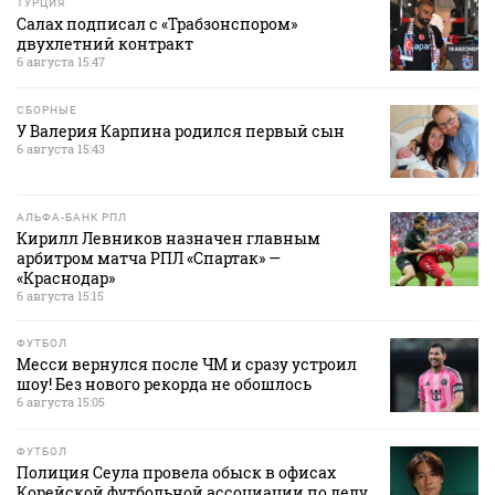
ТУРЦИЯ
Салах подписал с «Трабзонспором»
двухлетний контракт
6 августа 15:47
СБОРНЫЕ
У Валерия Карпина родился первый сын
6 августа 15:43
АЛЬФА-БАНК РПЛ
Кирилл Левников назначен главным
арбитром матча РПЛ «Спартак» —
«Краснодар»
6 августа 15:15
ФУТБОЛ
Месси вернулся после ЧМ и сразу устроил
шоу! Без нового рекорда не обошлось
6 августа 15:05
ФУТБОЛ
Полиция Сеула провела обыск в офисах
Корейской футбольной ассоциации по делу