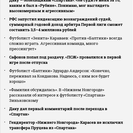
каким я был в «Рубине». Понимаю, мог выглядеть
высокомерным и агрессивным»
РФС запустил индексацию вознаграждений судей,
суммарный годовой доход арбитра Первой лиги сможет
составить 3,5–4 миллиона рублей
Футболист «Зенита» Караваев: «Против «Балтики» всегда
сложно играть. Агрессивная команда, много
прессингует»
Сафонов попал под раздачу. «ПСЖ» провалился в первой
игре после отпуска
Футболист «Балтики» Эдуардо Андерсон: «Конечно,
переживал за Кондакова. Надеюсь, с ним все будет
хорошо»
«Фамилия обсуждалась». В «Нижнем Новгороде»
рассказали об интересе к футболисту «Спартака»
Зиньковскому
Даку дал первый комментарий после перехода в
«Спартак»
Гендиректор «Нижнего Новгорода» Карасев не исключил
трансфера Пруцева из «Спартака»