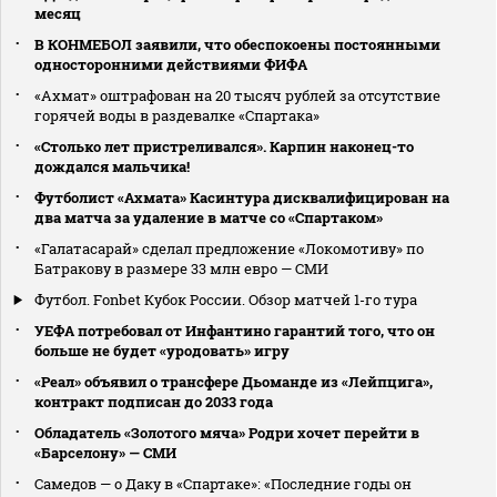
месяц
В КОНМЕБОЛ заявили, что обеспокоены постоянными
односторонними действиями ФИФА
«Ахмат» оштрафован на 20 тысяч рублей за отсутствие
горячей воды в раздевалке «Спартака»
«Столько лет пристреливался». Карпин наконец-то
дождался мальчика!
Футболист «Ахмата» Касинтура дисквалифицирован на
два матча за удаление в матче со «Спартаком»
«Галатасарай» сделал предложение «Локомотиву» по
Батракову в размере 33 млн евро — СМИ
Футбол. Fonbet Кубок России. Обзор матчей 1-го тура
УЕФА потребовал от Инфантино гарантий того, что он
больше не будет «уродовать» игру
«Реал» объявил о трансфере Дьоманде из «Лейпцига»,
контракт подписан до 2033 года
Обладатель «Золотого мяча» Родри хочет перейти в
«Барселону» — СМИ
Самедов — о Даку в «Спартаке»: «Последние годы он