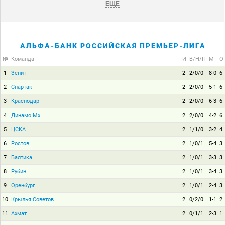
ЕЩЕ
АЛЬФА-БАНК РОССИЙСКАЯ ПРЕМЬЕР-ЛИГА
№
Команда
И
В/Н/П
М
О
1
Зенит
2
2/0/0
8-0
6
2
Спартак
2
2/0/0
5-1
6
3
Краснодар
2
2/0/0
6-3
6
4
Динамо Мх
2
2/0/0
4-2
6
5
ЦСКА
2
1/1/0
3-2
4
6
Ростов
2
1/0/1
5-4
3
7
Балтика
2
1/0/1
3-3
3
8
Рубин
2
1/0/1
3-4
3
9
Оренбург
2
1/0/1
2-4
3
10
Крылья Советов
2
0/2/0
1-1
2
11
Ахмат
2
0/1/1
2-3
1