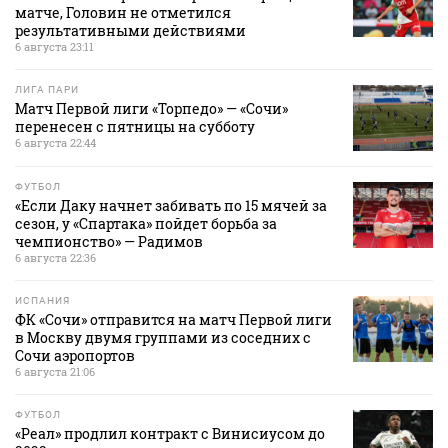
матче, Головин не отметился
результативными действиями
6 августа 23:11
ЛИГА ПАРИ
Матч Первой лиги «Торпедо» — «Сочи»
перенесен с пятницы на субботу
6 августа 22:44
ФУТБОЛ
«Если Даку начнет забивать по 15 мячей за
сезон, у «Спартака» пойдет борьба за
чемпионство» — Радимов
6 августа 22:36
ИСПАНИЯ
ФК «Сочи» отправится на матч Первой лиги
в Москву двумя группами из соседних с
Сочи аэропортов
6 августа 21:06
ФУТБОЛ
«Реал» продлил контракт с Винисиусом до