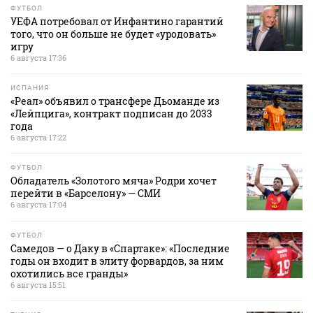
ФУТБОЛ
УЕФА потребовал от Инфантино гарантий
того, что он больше не будет «уродовать»
игру
6 августа 17:36
ИСПАНИЯ
«Реал» объявил о трансфере Дьоманде из
«Лейпцига», контракт подписан до 2033
года
6 августа 17:22
ФУТБОЛ
Обладатель «Золотого мяча» Родри хочет
перейти в «Барселону» — СМИ
6 августа 17:04
ФУТБОЛ
Самедов — о Даку в «Спартаке»: «Последние
годы он входит в элиту форвардов, за ним
охотились все гранды»
6 августа 15:51