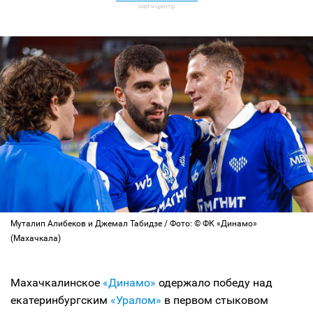
Муталип Алибеков и Джемал Табидзе / Фото: © ФК «Динамо»
(Махачкала)
Махачкалинское
«Динамо»
одержало победу над
екатеринбургским
«Уралом»
в первом стыковом