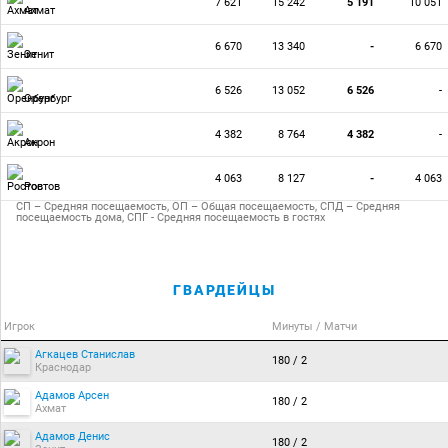
7 621
15 242
5 191
10 051
Ахмат
6 670
13 340
-
6 670
Зенит
6 526
13 052
6 526
-
Оренбург
4 382
8 764
4 382
-
Акрон
4 063
8 127
-
4 063
Ростов
СП – Средняя посещаемость, ОП – Общая посещаемость, СПД – Средняя
посещаемость дома, СПГ - Средняя посещаемость в гостях
ГВАРДЕЙЦЫ
Игрок
Минуты / Матчи
Агкацев Станислав
180 / 2
Краснодар
Адамов Арсен
180 / 2
Ахмат
Адамов Денис
180 / 2