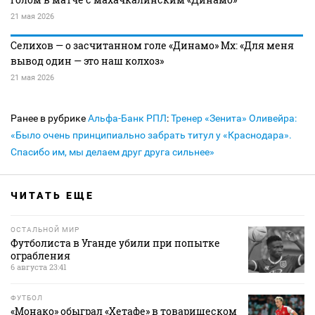
21 мая 2026
Селихов — о засчитанном голе «Динамо» Мх: «Для меня
вывод один — это наш колхоз»
21 мая 2026
Ранее в рубрике
Альфа-Банк РПЛ
:
Тренер «Зенита» Оливейра:
«Было очень принципиально забрать титул у «Краснодара».
Спасибо им, мы делаем друг друга сильнее»
ЧИТАТЬ ЕЩЕ
ОСТАЛЬНОЙ МИР
Футболиста в Уганде убили при попытке
ограбления
6 августа 23:41
ФУТБОЛ
«Монако» обыграл «Хетафе» в товарищеском