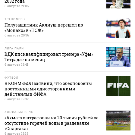
2032 года
6 августа 21:06
ТРАНСФЕРЫ
Полузащитник Аклиуш перешел из
«Монако» в «ПСЖ»
6 августа 20:36
ЛИГА ПАРИ
КДК дисквалифицировал тренера «Уфы»
Тетрадзе на месяц
6 августа 19:41
ФУТБОЛ
В КОНМЕБОЛ заявили, что обеспокоены
постоянными односторонними
действиями ФИФА
6 августа 19:32
АЛЬФА-БАНК РПЛ
«Ахмат» оштрафован на 20 тысяч рублей за
отсутствие горячей воды в раздевалке
«Спартака»
6 августа 19:18