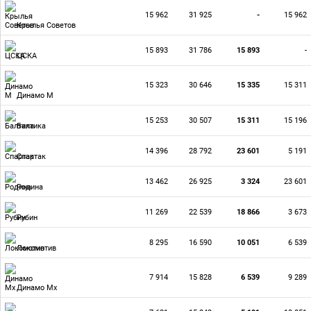
15 962
31 925
-
15 962
Крылья Советов
15 893
31 786
15 893
-
ЦСКА
15 323
30 646
15 335
15 311
Динамо М
15 253
30 507
15 311
15 196
Балтика
14 396
28 792
23 601
5 191
Спартак
13 462
26 925
3 324
23 601
Родина
11 269
22 539
18 866
3 673
Рубин
8 295
16 590
10 051
6 539
Локомотив
7 914
15 828
6 539
9 289
Динамо Мх