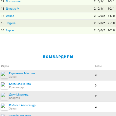
12
Локомотив
2
0/1/1
2-3
1
13
Динамо М
2
0/1/1
1-2
1
14
Факел
2
0/0/2
3-5
0
15
Родина
2
0/0/2
2-7
0
16
Акрон
2
0/0/2
1-7
0
БОМБАРДИРЫ
Игрок
Голы
Глушенков Максим
3
Зенит
Кривцов Никита
3
Краснодар
Даку Мирлинд
2
Спартак
Соболев Александр
2
Зенит
Арройо Андерсон