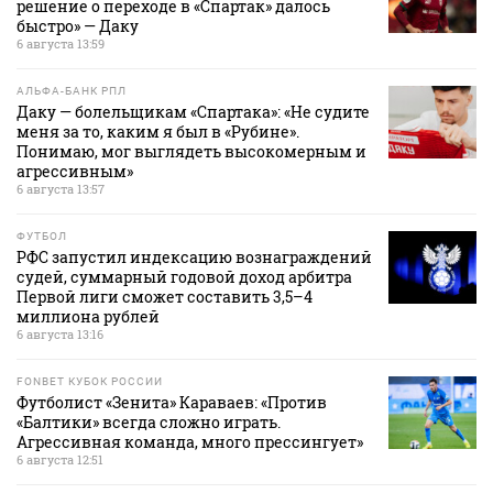
решение о переходе в «Спартак» далось
быстро» — Даку
6 августа 13:59
АЛЬФА-БАНК РПЛ
Даку — болельщикам «Спартака»: «Не судите
меня за то, каким я был в «Рубине».
Понимаю, мог выглядеть высокомерным и
агрессивным»
6 августа 13:57
ФУТБОЛ
РФС запустил индексацию вознаграждений
судей, суммарный годовой доход арбитра
Первой лиги сможет составить 3,5–4
миллиона рублей
6 августа 13:16
FONBET КУБОК РОССИИ
Футболист «Зенита» Караваев: «Против
«Балтики» всегда сложно играть.
Агрессивная команда, много прессингует»
6 августа 12:51