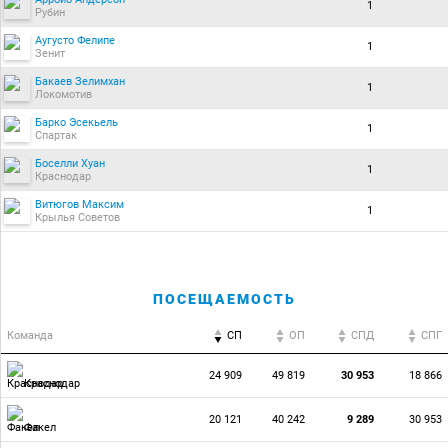
1
Рубин
Аугусто Фелипе
1
Зенит
Бакаев Зелимхан
1
Локомотив
Барко Эсекьель
1
Спартак
Боселли Хуан
1
Краснодар
Витюгов Максим
1
Крылья Советов
ПОСЕЩАЕМОСТЬ
Команда
СП
ОП
CПД
CПГ
24 909
49 819
30 953
18 866
Краснодар
20 121
40 242
9 289
30 953
Факел