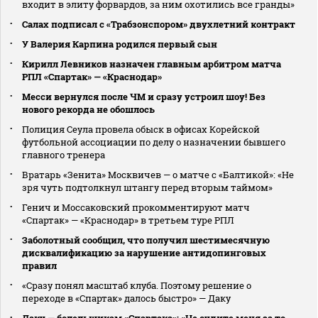
входит в элиту форвардов, за ним охотились все гранды»
Салах подписал с «Трабзонспором» двухлетний контракт
У Валерия Карпина родился первый сын
Кирилл Левников назначен главным арбитром матча
РПЛ «Спартак» — «Краснодар»
Месси вернулся после ЧМ и сразу устроил шоу! Без
нового рекорда не обошлось
Полиция Сеула провела обыск в офисах Корейской
футбольной ассоциации по делу о назначении бывшего
главного тренера
Вратарь «Зенита» Москвичев — о матче с «Балтикой»: «Не
зря чуть подтолкнул штангу перед вторым таймом»
Генич и Моссаковский прокомментируют матч
«Спартак» — «Краснодар» в третьем туре РПЛ
Заболотный сообщил, что получил шестимесячную
дисквалификацию за нарушение антидопинговых
правил
«Сразу понял масштаб клуба. Поэтому решение о
переходе в «Спартак» далось быстро» — Даку
Даку — болельщикам «Спартака»: «Не судите меня за то,