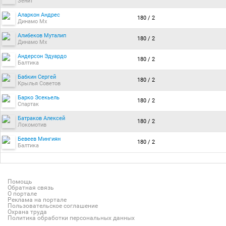
Зенит
Аларкон Андрес
180 / 2
Динамо Мх
Алибеков Муталип
180 / 2
Динамо Мх
Андерсон Эдуардо
180 / 2
Балтика
Бабкин Сергей
180 / 2
Крылья Советов
Барко Эсекьель
180 / 2
Спартак
Батраков Алексей
180 / 2
Локомотив
Бевеев Мингиян
180 / 2
Балтика
Помощь
Обратная связь
О портале
Реклама на портале
Пользовательское соглашение
Охрана труда
Политика обработки персональных данных