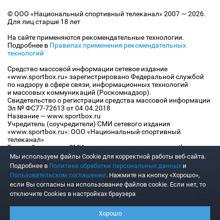
© ООО «Национальный спортивный телеканал» 2007 — 2026.
Для лиц старше 18 лет
На сайте применяются рекомендательные технологии.
Подробнее в
Правилах применения рекомендательных
технологий
Средство массовой информации сетевое издание
«www.sportbox.ru» зарегистрировано Федеральной службой
по надзору в сфере связи, информационных технологий
и массовых коммуникаций (Роскомнадзор).
Свидетельство о регистрации средства массовой информации
Эл № ФС77-72613 от 04.04.2018
Название — www.sportbox.ru
Учредитель (соучредители) СМИ сетевого издания
«www.sportbox.ru»: ООО «Национальный спортивный
телеканал»
Главный редактор СМИ сетевого издания «www.sportbox.ru»:
Конов В.А.
Мы используем файлы Сookie для корректной работы веб-сайта.
Номер телефона редакции СМИ сетевого издания
Подробнее в
Политике обработки персональных данных
и
«www.sportbox.ru»: +7 (495) 653 8419
Пользовательском соглашении
. Нажмите на кнопку «Хорошо»,
Адрес электронной почты редакции СМИ сетевого издания
если Вы согласны на использование файлов cookie. Если нет, то
«www.sportbox.ru»: editor@sportbox.ru
отключите Cookies в настройках браузера
Хорошо