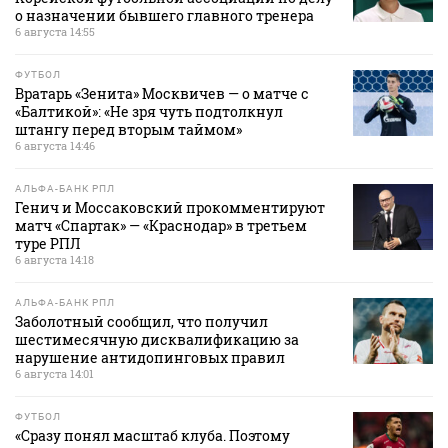
о назначении бывшего главного тренера
6 августа 14:55
ФУТБОЛ
Вратарь «Зенита» Москвичев — о матче с
«Балтикой»: «Не зря чуть подтолкнул
штангу перед вторым таймом»
6 августа 14:46
АЛЬФА-БАНК РПЛ
Генич и Моссаковский прокомментируют
матч «Спартак» — «Краснодар» в третьем
туре РПЛ
6 августа 14:18
АЛЬФА-БАНК РПЛ
Заболотный сообщил, что получил
шестимесячную дисквалификацию за
нарушение антидопинговых правил
6 августа 14:01
ФУТБОЛ
«Сразу понял масштаб клуба. Поэтому