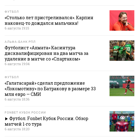
ФУТБОЛ
«Столько лет пристреливался». Карпин
наконец-то дождался мальчика!
6 августа 19:15
АЛЬФА-БАНК РПЛ
Футболист «Ахмата» Касинтура
дисквалифицирован на два матча за
удаление в матче со «Спартаком»
6 августа 19:04
ФУТБОЛ
«Галатасарай» сделал предложение
«Локомотиву» по Батракову в размере 33
млн евро — СМИ
6 августа 18:36
FONBET КУБОК РОССИИ
Футбол. Fonbet Кубок России. Обзор
матчей 1-го тура
6 августа 18:20