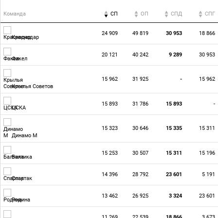
Команда
СП
ОП
CПД
CПГ
24 909
49 819
30 953
18 866
Краснодар
20 121
40 242
9 289
30 953
Факел
15 962
31 925
-
15 962
Крылья Советов
15 893
31 786
15 893
-
ЦСКА
15 323
30 646
15 335
15 311
Динамо М
15 253
30 507
15 311
15 196
Балтика
14 396
28 792
23 601
5 191
Спартак
13 462
26 925
3 324
23 601
Родина
11 269
22 539
18 866
3 673