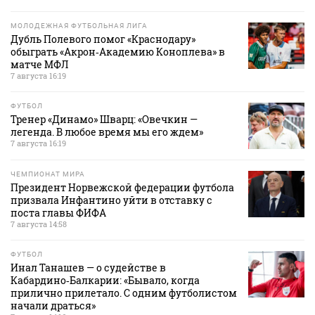
МОЛОДЕЖНАЯ ФУТБОЛЬНАЯ ЛИГА
Дубль Полевого помог «Краснодару»
обыграть «Акрон‑Академию Коноплева» в
матче МФЛ
7 августа 16:19
ФУТБОЛ
Тренер «Динамо» Шварц: «Овечкин —
легенда. В любое время мы его ждем»
7 августа 16:19
ЧЕМПИОНАТ МИРА
Президент Норвежской федерации футбола
призвала Инфантино уйти в отставку с
поста главы ФИФА
7 августа 14:58
ФУТБОЛ
Инал Танашев — о судействе в
Кабардино‑Балкарии: «Бывало, когда
прилично прилетало. С одним футболистом
начали драться»