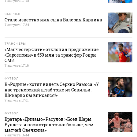
7 августа 17:48
СБОРНЫЕ
Стало известно имя сына Валерия Карпина
7 августа 17:34
ТРАНСФЕРЫ
«Манчестер Сити» отклонил предложение
«Барселоны» в €50 млн за трансфер Родри —
СМИ
7 августа 17:16
ФУТБОЛ
В «Родине» хотят видеть Серхио Рамоса: «У
нас тренерский штаб тоже из Севильи.
Шикарно бы вписался!»
7 августа 17:01
ФУТБОЛ
Вратарь «Динамо» Расулов: «Боев Шары
Буллета я посмотрел точно больше, чем
матчей Овечкина»
7 августа 16:44