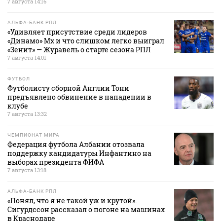
7 августа 14:16
АЛЬФА-БАНК РПЛ
«Удивляет присутствие среди лидеров
«Динамо» Мх и что слишком легко выиграл
«Зенит» — Журавель о старте сезона РПЛ
7 августа 14:01
ФУТБОЛ
Футболисту сборной Англии Тони
предъявлено обвинение в нападении в
клубе
7 августа 13:32
ЧЕМПИОНАТ МИРА
Федерация футбола Албании отозвала
поддержку кандидатуры Инфантино на
выборах президента ФИФА
7 августа 13:18
АЛЬФА-БАНК РПЛ
«Понял, что я не такой уж и крутой».
Сигурдссон рассказал о погоне на машинах
в Краснодаре