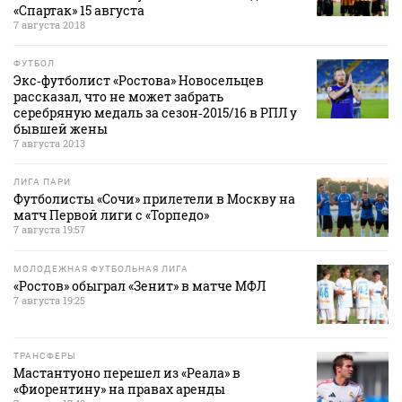
«Спартак» 15 августа
7 августа 20:18
ФУТБОЛ
Экс‑футболист «Ростова» Новосельцев
рассказал, что не может забрать
серебряную медаль за сезон‑2015/16 в РПЛ у
бывшей жены
7 августа 20:13
ЛИГА ПАРИ
Футболисты «Сочи» прилетели в Москву на
матч Первой лиги с «Торпедо»
7 августа 19:57
МОЛОДЕЖНАЯ ФУТБОЛЬНАЯ ЛИГА
«Ростов» обыграл «Зенит» в матче МФЛ
7 августа 19:25
ТРАНСФЕРЫ
Мастантуоно перешел из «Реала» в
«Фиорентину» на правах аренды