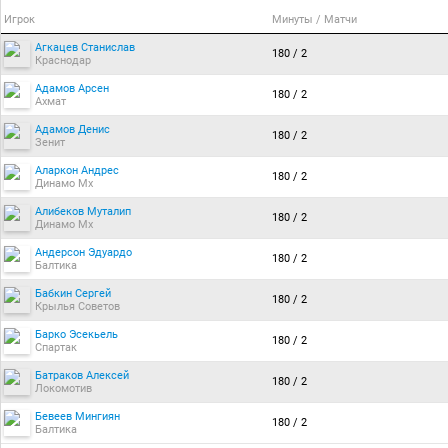
Игрок
Минуты / Матчи
Агкацев Станислав
180 / 2
Краснодар
Адамов Арсен
180 / 2
Ахмат
Адамов Денис
180 / 2
Зенит
Аларкон Андрес
180 / 2
Динамо Мх
Алибеков Муталип
180 / 2
Динамо Мх
Андерсон Эдуардо
180 / 2
Балтика
Бабкин Сергей
180 / 2
Крылья Советов
Барко Эсекьель
180 / 2
Спартак
Батраков Алексей
180 / 2
Локомотив
Бевеев Мингиян
180 / 2
Балтика