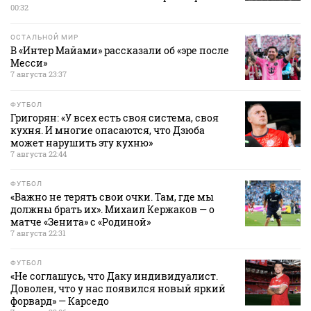
00:32
ОСТАЛЬНОЙ МИР
В «Интер Майами» рассказали об «эре после
Месси»
7 августа 23:37
ФУТБОЛ
Григорян: «У всех есть своя система, своя
кухня. И многие опасаются, что Дзюба
может нарушить эту кухню»
7 августа 22:44
ФУТБОЛ
«Важно не терять свои очки. Там, где мы
должны брать их». Михаил Кержаков — о
матче «Зенита» с «Родиной»
7 августа 22:31
ФУТБОЛ
«Не соглашусь, что Даку индивидуалист.
Доволен, что у нас появился новый яркий
форвард» — Карседо