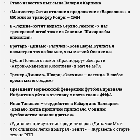
Стало известно имя сына Валерия Карпина
«Манчестер Сити» отклонил предложение «Барселоны» в
€50 млн за трансфер Родри — СМИ
В «Родине» хотят видеть Серхио Рамоса: «У нас
тренерский штаб тоже из Севильи. Шикарно бы
вписался!»
Вратарь «Динамо» Расулов: «Боев Шары Буллета я
посмотрел точно больше, чем матчей Овечкина»
Дубль Полевого помог «Краснодару» обыграть
«Акрон‑Академию Коноплева» в матче МФЛ
Тренер «Динамо» Шварц: «Овечкин — легенда. В любое
время мы его ждем»
Президент Норвежской федерации футбола призвала
Инфантино уйти в отставку с поста главы ФИФА
Инал Танашев — о судействе в Кабардино‑Балкарии:
«Бывало, когда прилично прилетало. С одним
футболистом начали драться»
«Удивляет присутствие среди лидеров «Динамо» Мх и
что слишком легко выиграл «Зенит» — Журавель о старте
сезона РПЛ