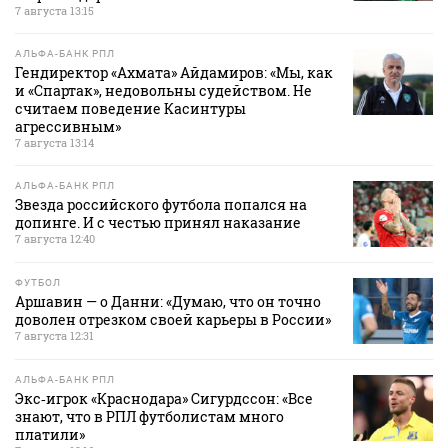
7 августа 13:15
АЛЬФА-БАНК РПЛ
Гендиректор «Ахмата» Айдамиров: «Мы, как
и «Спартак», недовольны судейством. Не
считаем поведение Касинтуры
агрессивным»
7 августа 13:14
АЛЬФА-БАНК РПЛ
Звезда российского футбола попался на
допинге. И с честью принял наказание
7 августа 12:40
ФУТБОЛ
Аршавин — о Данни: «Думаю, что он точно
доволен отрезком своей карьеры в России»
7 августа 12:31
АЛЬФА-БАНК РПЛ
Экс‑игрок «Краснодара» Сигурдссон: «Все
знают, что в РПЛ футболистам много
платили»