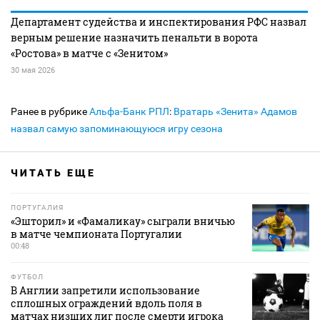
Департамент судейства и инспектирования РФС назвал
верным решение назначить пенальти в ворота
«Ростова» в матче с «Зенитом»
30 мая 2026
Ранее в рубрике
Альфа-Банк РПЛ
:
Вратарь «Зенита» Адамов
назвал самую запоминающуюся игру сезона
ЧИТАТЬ ЕЩЕ
ПОРТУГАЛИЯ
«Эшторил» и «Фамаликау» сыграли вничью
в матче чемпионата Португалии
00:48
ФУТБОЛ
В Англии запретили использование
сплошных ограждений вдоль поля в
матчах низших лиг после смерти игрока