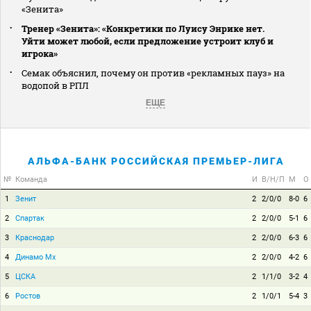
«Зенита»
Тренер «Зенита»: «Конкретики по Луису Энрике нет.
Уйти может любой, если предложение устроит клуб и
игрока»
Семак объяснил, почему он против «рекламных пауз» на
водопой в РПЛ
ЕЩЕ
АЛЬФА-БАНК РОССИЙСКАЯ ПРЕМЬЕР-ЛИГА
№
Команда
И
В/Н/П
М
О
1
Зенит
2
2/0/0
8-0
6
2
Спартак
2
2/0/0
5-1
6
3
Краснодар
2
2/0/0
6-3
6
4
Динамо Мх
2
2/0/0
4-2
6
5
ЦСКА
2
1/1/0
3-2
4
6
Ростов
2
1/0/1
5-4
3