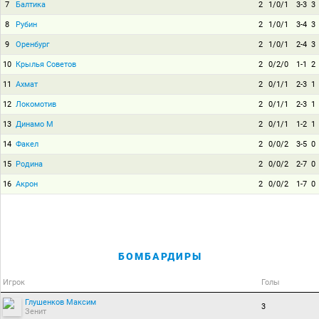
7
Балтика
2
1/0/1
3-3
3
8
Рубин
2
1/0/1
3-4
3
9
Оренбург
2
1/0/1
2-4
3
10
Крылья Советов
2
0/2/0
1-1
2
11
Ахмат
2
0/1/1
2-3
1
12
Локомотив
2
0/1/1
2-3
1
13
Динамо М
2
0/1/1
1-2
1
14
Факел
2
0/0/2
3-5
0
15
Родина
2
0/0/2
2-7
0
16
Акрон
2
0/0/2
1-7
0
БОМБАРДИРЫ
Игрок
Голы
Глушенков Максим
3
Зенит