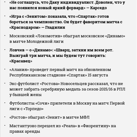
«Не соглашусь, что Даку индивидуалист. Доволен, что у
нас появился новый яркий форвард» — Карседо
«Игра с «Зенитом» показала, что «Спартак» готов
бороться за чемпионство. Он будет фаворитом матча с
«Краснодаром» — Гладилин
Московский «Локомотив» обыграл московское «Динамо»
в матче Молодежной лиги
Ловчев — о «Динамо»: «Шварц, заткни им всем рот.
Выиграй три матча, и мы будем тут говорить:
«Красавец»
«Алания» проведет первый матч на обновленном
Республиканском стадионе «Спартак» 15 августа
Экс‑футболист «Ростова» Новосельцев рассказал, что не
может забрать серебряную медаль за сезон‑2015/16 в РПЛ
у бывшей жены
Футболисты «Сочи» прилетели в Москву на матч Первой
лиги с «Торпедо»
«Ростов» обыграл «Зенит» в матче МФЛ
Мастантуоно перешел из «Реала» в «Фиорентину» на
правах аренды