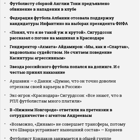
Футболисту сборной Англии Тони предъявлено
обвинение в нападении в клубе
Федерация футбола Албании отозвала поддержку
кандидатуры Инфантино на выборах президента ФИФА
«Понял, что я не такой уж и крутой». Сигурдссон
рассказал о погоне на машинах в Краснодаре
Гендиректор «Ахмата» Айдамиров: «Мы, как и «Спартак»,
недовольны судейством. Не считаем поведение
Касинтуры агрессивным»
Звезда российского футбола попался на допинге. И с
честью принял наказание
Аршавин — о Данни: «Думаю, что он точно доволен
отрезком своей карьеры в России»
Экс‑игрок «Краснодара» Сигурдссон: «Все знают, что в
РПЛ футболистам много платили»
В «Нижнем Новгороде» ответили на претензии в
сотрудничестве с агентом Андреевым
«Возможно, «Динамо» не совершает трансферы, потому
что Шварца устраивает нынешний состав» — Корнеев
Футболист Кондаков занимается в общей группе