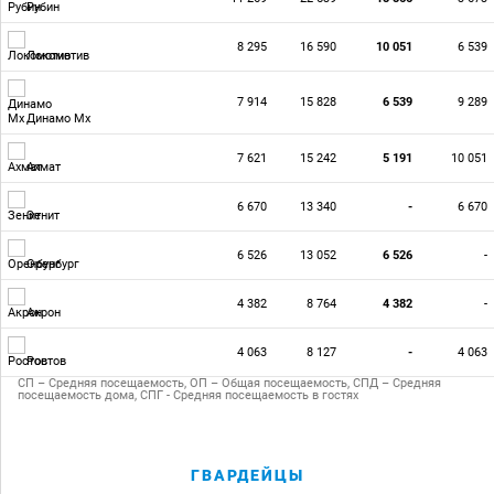
Рубин
8 295
16 590
10 051
6 539
Локомотив
7 914
15 828
6 539
9 289
Динамо Мх
7 621
15 242
5 191
10 051
Ахмат
6 670
13 340
-
6 670
Зенит
6 526
13 052
6 526
-
Оренбург
4 382
8 764
4 382
-
Акрон
4 063
8 127
-
4 063
Ростов
СП – Средняя посещаемость, ОП – Общая посещаемость, СПД – Средняя
посещаемость дома, СПГ - Средняя посещаемость в гостях
ГВАРДЕЙЦЫ