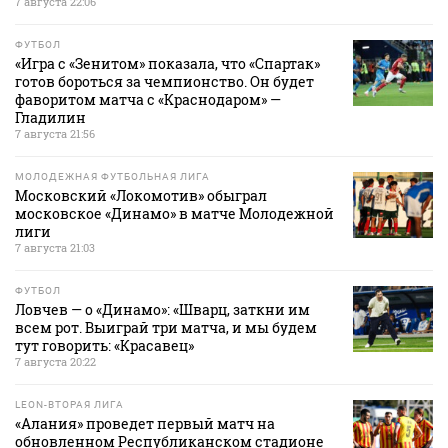
7 августа 22:06
ФУТБОЛ
«Игра с «Зенитом» показала, что «Спартак»
готов бороться за чемпионство. Он будет
фаворитом матча с «Краснодаром» —
Гладилин
7 августа 21:56
МОЛОДЕЖНАЯ ФУТБОЛЬНАЯ ЛИГА
Московский «Локомотив» обыграл
московское «Динамо» в матче Молодежной
лиги
7 августа 21:03
ФУТБОЛ
Ловчев — о «Динамо»: «Шварц, заткни им
всем рот. Выиграй три матча, и мы будем
тут говорить: «Красавец»
7 августа 20:22
LEON-ВТОРАЯ ЛИГА
«Алания» проведет первый матч на
обновленном Республиканском стадионе