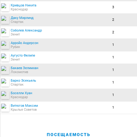
Кривцов Никита
3
Краснодар
Даку Мирлинд
2
Спартак
Соболев Александр
2
Зенит
Арройо Андерсон
1
Рубин
Аугусто Фелипе
1
Зенит
Бакаев Зелимхан
1
Локомотив
Барко Эсекьель
1
Спартак
Боселли Хуан
1
Краснодар
Витюгов Максим
1
Крылья Советов
ПОСЕЩАЕМОСТЬ