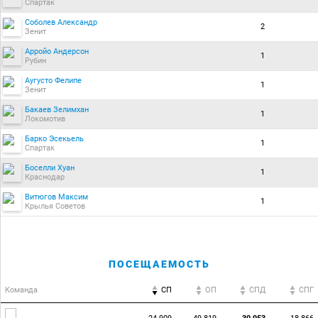
Спартак
Соболев Александр
2
Зенит
Арройо Андерсон
1
Рубин
Аугусто Фелипе
1
Зенит
Бакаев Зелимхан
1
Локомотив
Барко Эсекьель
1
Спартак
Боселли Хуан
1
Краснодар
Витюгов Максим
1
Крылья Советов
ПОСЕЩАЕМОСТЬ
Команда
СП
ОП
CПД
CПГ