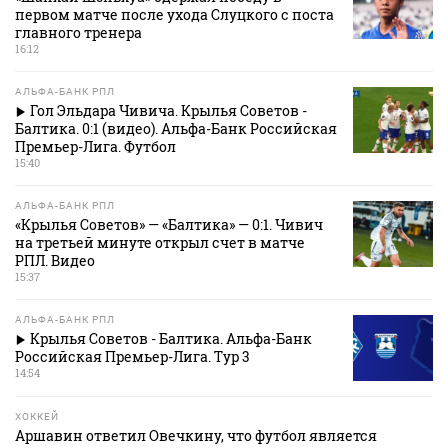
первом матче после ухода Слуцкого с поста
главного тренера
16:12
АЛЬФА-БАНК РПЛ
Гол Эльдара Чивича. Крылья Советов -
Балтика. 0:1 (видео). Альфа-Банк Российская
Премьер-Лига. Футбол
15:40
АЛЬФА-БАНК РПЛ
«Крылья Советов» — «Балтика» — 0:1. Чивич
на третьей минуте открыл счет в матче
РПЛ. Видео
15:37
АЛЬФА-БАНК РПЛ
Крылья Советов - Балтика. Альфа-Банк
Российская Премьер-Лига. Тур 3
14:54
ХОККЕЙ
Аршавин ответил Овечкину, что футбол является