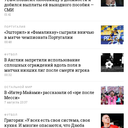
добился выплаты ей выходного пособия —
СМИ
01:41
ПОРТУГАЛИЯ
«Эшторил» и «Фамаликау» сыграли вничью
в матче чемпионата Португалии
00:48
ФУТБОЛ
В Англии запретили использование
сплошных ограждений вдоль поля в
матчах низших лиг после смерти игрока
00:32
ОСТАЛЬНОЙ МИР
В «Интер Майами» рассказали об «эре после
Месси»
7 августа 23:37
ФУТБОЛ
Григорян: «У всех есть своя система, своя
кухня. И многие опасаются, что Дзюба