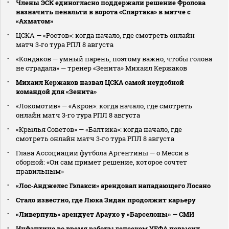
Члены ЭСК единогласно поддержали решение Фролова
назначить пенальти в ворота «Спартака» в матче с
«Ахматом»
ЦСКА — «Ростов»: когда начало, где смотреть онлайн
матч 3‑го тура РПЛ 8 августа
«Кондаков — умный парень, поэтому важно, чтобы голова
не страдала» — тренер «Зенита» Михаил Кержаков
Михаил Кержаков назвал ЦСКА самой неудобной
командой для «Зенита»
«Локомотив» — «Акрон»: когда начало, где смотреть
онлайн матч 3‑го тура РПЛ 8 августа
«Крылья Советов» — «Балтика»: когда начало, где
смотреть онлайн матч 3‑го тура РПЛ 8 августа
Глава Ассоциации футбола Аргентины — о Месси в
сборной: «Он сам примет решение, которое сочтет
правильным»
«Лос‑Анджелес Гэлакси» арендовал нападающего Лосано
Стало известно, где Люка Зидан продолжит карьеру
«Ливерпуль» арендует Араухо у «Барселоны» — СМИ
Инфантино во время работы генсеком УЕФА повысил