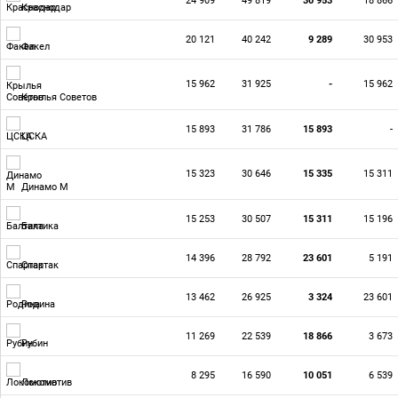
24 909
49 819
30 953
18 866
Краснодар
20 121
40 242
9 289
30 953
Факел
15 962
31 925
-
15 962
Крылья Советов
15 893
31 786
15 893
-
ЦСКА
15 323
30 646
15 335
15 311
Динамо М
15 253
30 507
15 311
15 196
Балтика
14 396
28 792
23 601
5 191
Спартак
13 462
26 925
3 324
23 601
Родина
11 269
22 539
18 866
3 673
Рубин
8 295
16 590
10 051
6 539
Локомотив