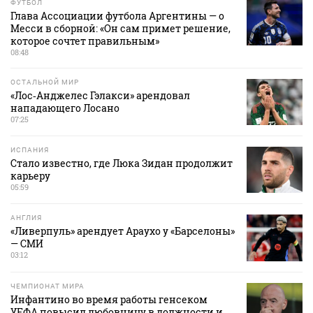
ФУТБОЛ
Глава Ассоциации футбола Аргентины — о
Месси в сборной: «Он сам примет решение,
которое сочтет правильным»
08:48
ОСТАЛЬНОЙ МИР
«Лос‑Анджелес Гэлакси» арендовал
нападающего Лосано
07:25
ИСПАНИЯ
Стало известно, где Люка Зидан продолжит
карьеру
05:59
АНГЛИЯ
«Ливерпуль» арендует Араухо у «Барселоны»
— СМИ
03:12
ЧЕМПИОНАТ МИРА
Инфантино во время работы генсеком
УЕФА повысил любовницу в должности и