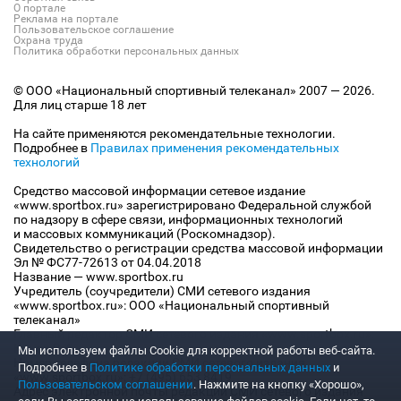
О портале
Реклама на портале
Пользовательское соглашение
Охрана труда
Политика обработки персональных данных
© ООО «Национальный спортивный телеканал» 2007 — 2026.
Для лиц старше 18 лет
На сайте применяются рекомендательные технологии.
Подробнее в
Правилах применения рекомендательных
технологий
Средство массовой информации сетевое издание
«www.sportbox.ru» зарегистрировано Федеральной службой
по надзору в сфере связи, информационных технологий
и массовых коммуникаций (Роскомнадзор).
Свидетельство о регистрации средства массовой информации
Эл № ФС77-72613 от 04.04.2018
Название — www.sportbox.ru
Учредитель (соучредители) СМИ сетевого издания
«www.sportbox.ru»: ООО «Национальный спортивный
телеканал»
Главный редактор СМИ сетевого издания «www.sportbox.ru»:
Конов В.А.
Мы используем файлы Сookie для корректной работы веб-сайта.
Номер телефона редакции СМИ сетевого издания
Подробнее в
Политике обработки персональных данных
и
«www.sportbox.ru»: +7 (495) 653 8419
Пользовательском соглашении
. Нажмите на кнопку «Хорошо»,
Адрес электронной почты редакции СМИ сетевого издания