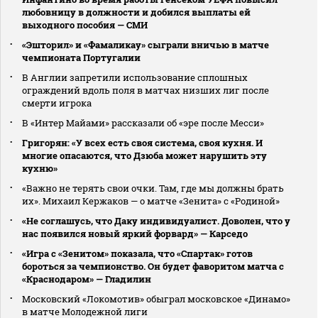
любовницу в должности и добился выплаты ей
выходного пособия — СМИ
«Эшторил» и «Фамаликау» сыграли вничью в матче
чемпионата Португалии
В Англии запретили использование сплошных
ограждений вдоль поля в матчах низших лиг после
смерти игрока
В «Интер Майами» рассказали об «эре после Месси»
Григорян: «У всех есть своя система, своя кухня. И
многие опасаются, что Дзюба может нарушить эту
кухню»
«Важно не терять свои очки. Там, где мы должны брать
их». Михаил Кержаков — о матче «Зенита» с «Родиной»
«Не соглашусь, что Даку индивидуалист. Доволен, что у
нас появился новый яркий форвард» — Карседо
«Игра с «Зенитом» показала, что «Спартак» готов
бороться за чемпионство. Он будет фаворитом матча с
«Краснодаром» — Гладилин
Московский «Локомотив» обыграл московское «Динамо»
в матче Молодежной лиги