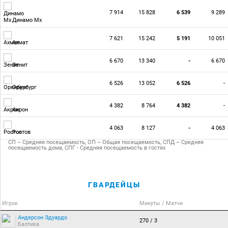
7 914
15 828
6 539
9 289
Динамо Мх
7 621
15 242
5 191
10 051
Ахмат
6 670
13 340
-
6 670
Зенит
6 526
13 052
6 526
-
Оренбург
4 382
8 764
4 382
-
Акрон
4 063
8 127
-
4 063
Ростов
СП – Средняя посещаемость, ОП – Общая посещаемость, СПД – Средняя
посещаемость дома, СПГ - Средняя посещаемость в гостях
ГВАРДЕЙЦЫ
Игрок
Минуты / Матчи
Андерсон Эдуардо
270 / 3
Балтика