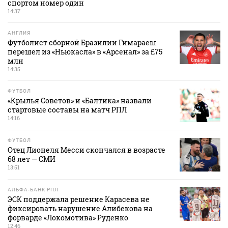
спортом номер один
14:37
АНГЛИЯ
Футболист сборной Бразилии Гимараеш
перешел из «Ньюкасла» в «Арсенал» за £75
млн
14:35
ФУТБОЛ
«Крылья Советов» и «Балтика» назвали
стартовые составы на матч РПЛ
14:16
ФУТБОЛ
Отец Лионеля Месси скончался в возрасте
68 лет — СМИ
13:51
АЛЬФА-БАНК РПЛ
ЭСК поддержала решение Карасева не
фиксировать нарушение Алибекова на
форварде «Локомотива» Руденко
12:46