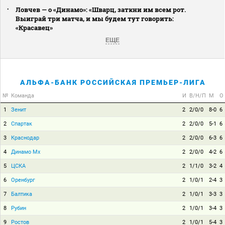
Ловчев — о «Динамо»: «Шварц, заткни им всем рот.
Выиграй три матча, и мы будем тут говорить:
«Красавец»
ЕЩЕ
АЛЬФА-БАНК РОССИЙСКАЯ ПРЕМЬЕР-ЛИГА
№
Команда
И
В/Н/П
М
О
1
Зенит
2
2/0/0
8-0
6
2
Спартак
2
2/0/0
5-1
6
3
Краснодар
2
2/0/0
6-3
6
4
Динамо Мх
2
2/0/0
4-2
6
5
ЦСКА
2
1/1/0
3-2
4
6
Оренбург
2
1/0/1
2-4
3
7
Балтика
2
1/0/1
3-3
3
8
Рубин
2
1/0/1
3-4
3
9
Ростов
2
1/0/1
5-4
3