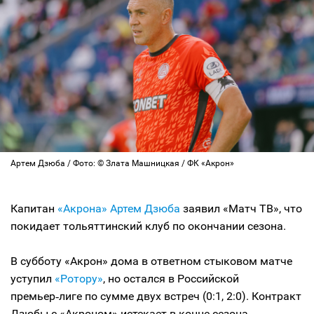
Артем Дзюба / Фото: © Злата Машницкая / ФК «Акрон»
Капитан
«Акрона»
Артем Дзюба
заявил «Матч ТВ», что
покидает тольяттинский клуб по окончании сезона.
В субботу «Акрон» дома в ответном стыковом матче
уступил
«Ротору»
, но остался в Российской
премьер‑лиге по сумме двух встреч (0:1, 2:0). Контракт
Дзюбы с «Акроном» истекает в конце сезона.