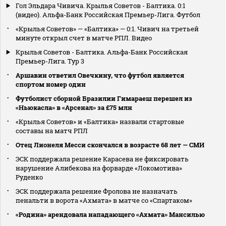
Гол Эльдара Чивича. Крылья Советов - Балтика. 0:1
(видео). Альфа-Банк Российская Премьер-Лига. Футбол
«Крылья Советов» — «Балтика» — 0:1. Чивич на третьей
минуте открыл счет в матче РПЛ. Видео
Крылья Советов - Балтика. Альфа-Банк Российская
Премьер-Лига. Тур 3
Аршавин ответил Овечкину, что футбол является
спортом номер один
Футболист сборной Бразилии Гимараеш перешел из
«Ньюкасла» в «Арсенал» за £75 млн
«Крылья Советов» и «Балтика» назвали стартовые
составы на матч РПЛ
Отец Лионеля Месси скончался в возрасте 68 лет — СМИ
ЭСК поддержала решение Карасева не фиксировать
нарушение Алибекова на форварде «Локомотива»
Руденко
ЭСК поддержала решение Фролова не назначать
пенальти в ворота «Ахмата» в матче со «Спартаком»
«Родина» арендовала нападающего «Ахмата» Мансилью