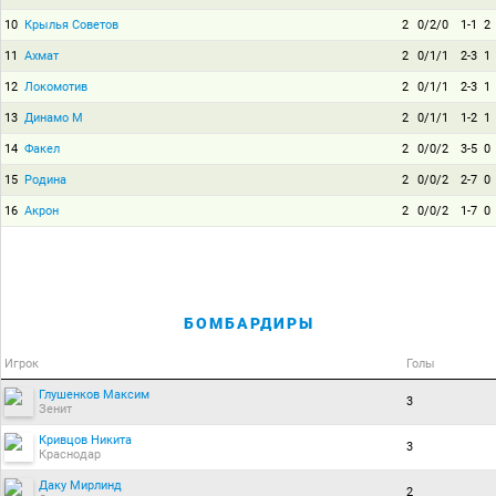
10
Крылья Советов
2
0/2/0
1-1
2
11
Ахмат
2
0/1/1
2-3
1
12
Локомотив
2
0/1/1
2-3
1
13
Динамо М
2
0/1/1
1-2
1
14
Факел
2
0/0/2
3-5
0
15
Родина
2
0/0/2
2-7
0
16
Акрон
2
0/0/2
1-7
0
БОМБАРДИРЫ
Игрок
Голы
Глушенков Максим
3
Зенит
Кривцов Никита
3
Краснодар
Даку Мирлинд
2