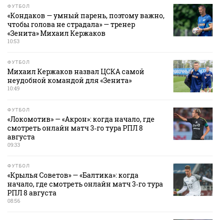
ФУТБОЛ
«Кондаков — умный парень, поэтому важно,
чтобы голова не страдала» — тренер
«Зенита» Михаил Кержаков
10:53
ФУТБОЛ
Михаил Кержаков назвал ЦСКА самой
неудобной командой для «Зенита»
10:49
ФУТБОЛ
«Локомотив» — «Акрон»: когда начало, где
смотреть онлайн матч 3‑го тура РПЛ 8
августа
09:33
ФУТБОЛ
«Крылья Советов» — «Балтика»: когда
начало, где смотреть онлайн матч 3‑го тура
РПЛ 8 августа
08:56