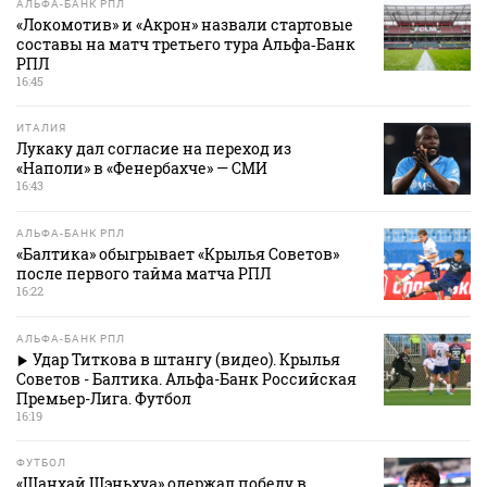
АЛЬФА-БАНК РПЛ
«Локомотив» и «Акрон» назвали стартовые
составы на матч третьего тура Альфа‑Банк
РПЛ
16:45
ИТАЛИЯ
Лукаку дал согласие на переход из
«Наполи» в «Фенербахче» — СМИ
16:43
АЛЬФА-БАНК РПЛ
«Балтика» обыгрывает «Крылья Советов»
после первого тайма матча РПЛ
16:22
АЛЬФА-БАНК РПЛ
Удар Титкова в штангу (видео). Крылья
Советов - Балтика. Альфа-Банк Российская
Премьер-Лига. Футбол
16:19
ФУТБОЛ
«Шанхай Шэньхуа» одержал победу в