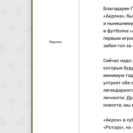
Благодарен 
«Акрона», б
и нынешнему 
в футболке «
первым игрок
Европа
забил гол за
Сейчас надо 
которые буду
минимум год.
устроят обе 
легендарного
личности. Ду
новости, мы 
«Акрон» в су
«Ротору», но