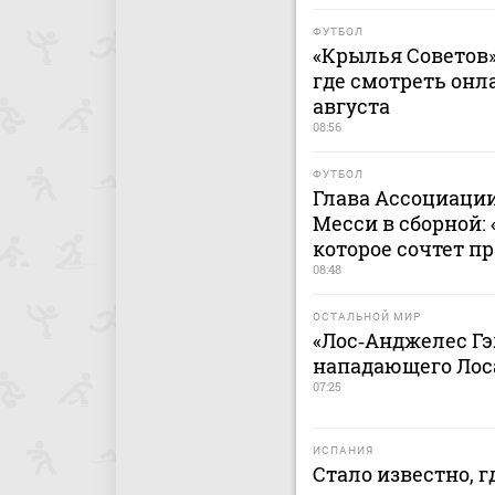
ФУТБОЛ
«Крылья Советов» 
где смотреть онла
августа
08:56
ФУТБОЛ
Глава Ассоциации
Месси в сборной:
которое сочтет 
08:48
ОСТАЛЬНОЙ МИР
«Лос‑Анджелес Гэ
нападающего Лос
07:25
ИСПАНИЯ
Стало известно, 