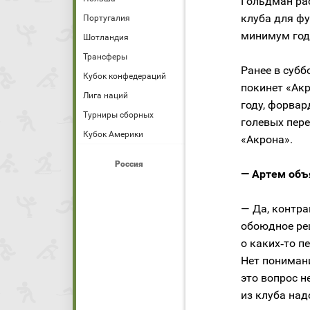
Гольдман рас
клуба для фу
Португалия
минимум год
Шотландия
Трансферы
Ранее в субб
Кубок конфедераций
покинет «Акр
Лига наций
году, форвар
Турниры сборных
голевых пер
Кубок Америки
«Акрона».
Россия
— Артем объя
— Да, контра
обоюдное ре
о каких‑то п
Нет понимани
это вопрос н
из клуба над