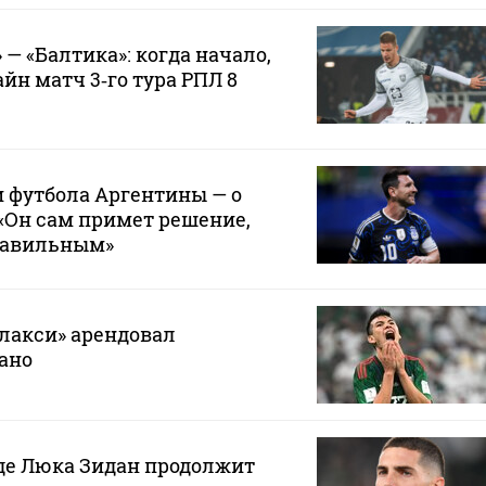
— «Балтика»: когда начало,
йн матч 3‑го тура РПЛ 8
 футбола Аргентины — о
 «Он сам примет решение,
правильным»
лакси» арендовал
ано
где Люка Зидан продолжит