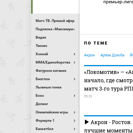
премьер‑лиге 
Матч ТВ. Прямой эфир
Подписка «Максимум»
Видео
ПО ТЕМЕ
Теннис
Хоккей
Акрон
Артем Дзюба
Ф
MMA/Единоборства
«Локомотив» — «А
Фигурное катание
начало, где смот
Биатлон
матч 3‑го тура РП
Лыжные гонки
Бокс
09:33
Допинг
Олимпийские игры
Формула-1
Акрон - Ростов.
Баскетбол
лучшие моменты (