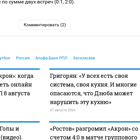
по сумме двух встреч (0:1, 2:0).
Комментировать (2)
утбол
Россия
Альфа-Банк РПЛ
Эксклюзив
крон»: когда
Григорян: «У всех есть своя
реть онлайн
система, своя кухня. И многие
Л 8 августа
опасаются, что Дзюба может
нарушить эту кухню»
07 августа 2026
 Голы и
«Ростов» разгромил «Акрон» со
видео).
счетом 4:0 в матче группового