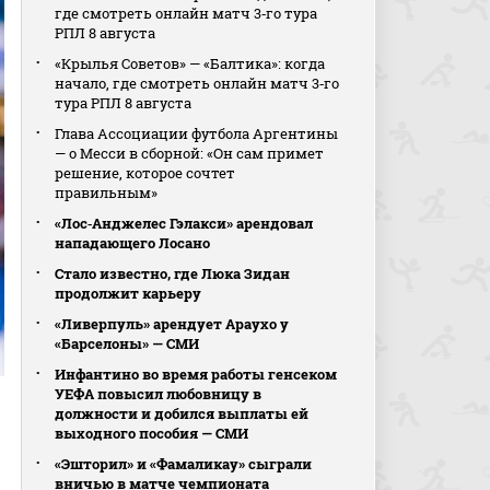
где смотреть онлайн матч 3‑го тура
РПЛ 8 августа
«Крылья Советов» — «Балтика»: когда
начало, где смотреть онлайн матч 3‑го
тура РПЛ 8 августа
Глава Ассоциации футбола Аргентины
— о Месси в сборной: «Он сам примет
решение, которое сочтет
правильным»
«Лос‑Анджелес Гэлакси» арендовал
нападающего Лосано
Стало известно, где Люка Зидан
продолжит карьеру
«Ливерпуль» арендует Араухо у
«Барселоны» — СМИ
Инфантино во время работы генсеком
УЕФА повысил любовницу в
должности и добился выплаты ей
выходного пособия — СМИ
«Эшторил» и «Фамаликау» сыграли
вничью в матче чемпионата