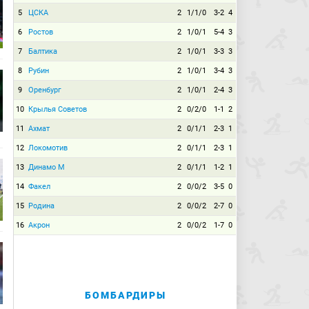
5
ЦСКА
2
1/1/0
3-2
4
6
Ростов
2
1/0/1
5-4
3
7
Балтика
2
1/0/1
3-3
3
8
Рубин
2
1/0/1
3-4
3
9
Оренбург
2
1/0/1
2-4
3
10
Крылья Советов
2
0/2/0
1-1
2
11
Ахмат
2
0/1/1
2-3
1
12
Локомотив
2
0/1/1
2-3
1
13
Динамо М
2
0/1/1
1-2
1
14
Факел
2
0/0/2
3-5
0
15
Родина
2
0/0/2
2-7
0
16
Акрон
2
0/0/2
1-7
0
БОМБАРДИРЫ