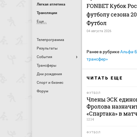
Легкая атлетика
FONBET Кубок Рос
Трансляции
футболу сезона 202
Еще...
Футбол
04 августа 2026
Телепрограмма
Результаты
Ранее в рубрике
Альфа-
События
трансфер»
Трансферы
Дни рождения
ЧИТАТЬ ЕЩЕ
Спорт и бизнес
Форум
ФУТБОЛ
Члены ЭСК едино
Фролова назначит
«Спартака» в мат
12:14
ФУТБОЛ