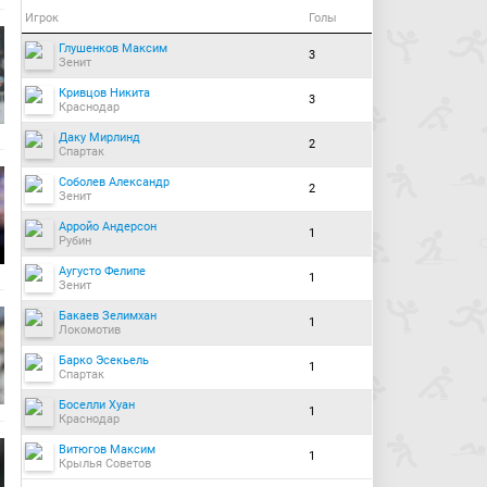
Игрок
Голы
Глушенков Максим
3
Зенит
Кривцов Никита
3
Краснодар
Даку Мирлинд
2
Спартак
Соболев Александр
2
Зенит
Арройо Андерсон
1
Рубин
Аугусто Фелипе
1
Зенит
Бакаев Зелимхан
1
Локомотив
Барко Эсекьель
1
Спартак
Боселли Хуан
1
Краснодар
Витюгов Максим
1
Крылья Советов