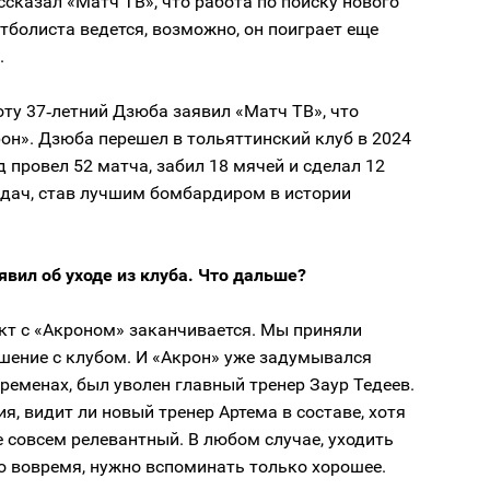
сказал «Матч ТВ», что работа по поиску нового
тболиста ведется, возможно, он поиграет еще
.
оту 37‑летний Дзюба заявил «Матч ТВ», что
он». Дзюба перешел в тольяттинский клуб в 2024
д провел 52 матча, забил 18 мячей и сделал 12
едач, став лучшим бомбардиром в истории
вил об уходе из клуба. Что дальше?
кт с «Акроном» заканчивается. Мы приняли
шение с клубом. И «Акрон» уже задумывался
еременах, был уволен главный тренер Заур Тедеев.
я, видит ли новый тренер Артема в составе, хотя
е совсем релевантный. В любом случае, уходить
о вовремя, нужно вспоминать только хорошее.