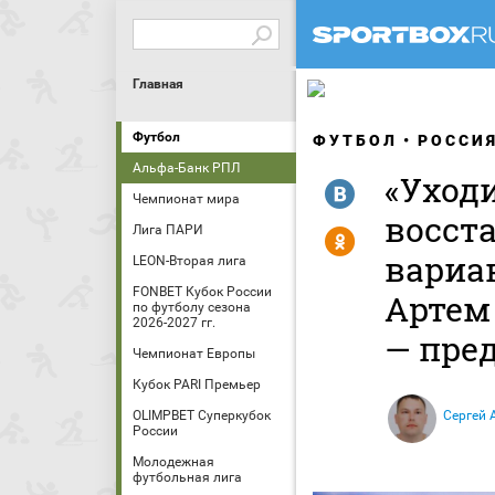
Главная
Футбол
ФУТБОЛ
РОССИ
Альфа-Банк РПЛ
«Уход
R
Чемпионат мира
восст
Лига ПАРИ
Y
вариан
LEON-Вторая лига
FONBET Кубок России
Артем
по футболу сезона
2026-2027 гг.
— пре
Чемпионат Европы
Кубок PARI Премьер
OLIMPBET Суперкубок
Сергей 
России
Молодежная
футбольная лига