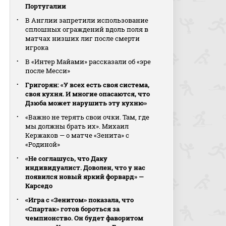
Португалии
В Англии запретили использование
сплошных ограждений вдоль поля в
матчах низших лиг после смерти
игрока
В «Интер Майами» рассказали об «эре
после Месси»
Григорян: «У всех есть своя система,
своя кухня. И многие опасаются, что
Дзюба может нарушить эту кухню»
«Важно не терять свои очки. Там, где
мы должны брать их». Михаил
Кержаков — о матче «Зенита» с
«Родиной»
«Не соглашусь, что Даку
индивидуалист. Доволен, что у нас
появился новый яркий форвард» —
Карседо
«Игра с «Зенитом» показала, что
«Спартак» готов бороться за
чемпионство. Он будет фаворитом