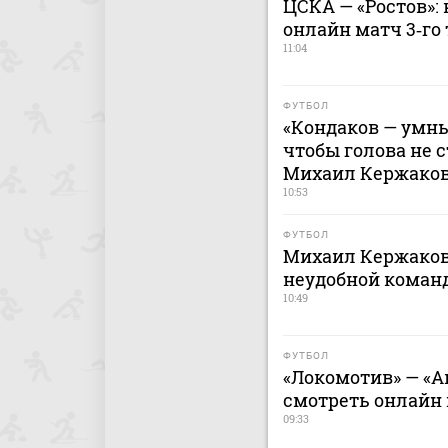
ЦСКА — «Ростов»: 
онлайн матч 3‑го 
11:04
ФУТБОЛ
«Кондаков — умны
чтобы голова не с
Михаил Кержако
10:53
ФУТБОЛ
Михаил Кержаков
неудобной команд
10:49
ФУТБОЛ
«Локомотив» — «Ак
смотреть онлайн м
09:33