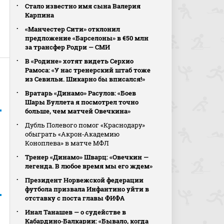
Стало известно имя сына Валерия
Карпина
«Манчестер Сити» отклонил
предложение «Барселоны» в €50 млн
за трансфер Родри — СМИ
В «Родине» хотят видеть Серхио
Рамоса: «У нас тренерский штаб тоже
из Севильи. Шикарно бы вписался!»
Вратарь «Динамо» Расулов: «Боев
Шары Буллета я посмотрел точно
больше, чем матчей Овечкина»
Дубль Полевого помог «Краснодару»
обыграть «Акрон‑Академию
Коноплева» в матче МФЛ
Тренер «Динамо» Шварц: «Овечкин —
легенда. В любое время мы его ждем»
Президент Норвежской федерации
футбола призвала Инфантино уйти в
отставку с поста главы ФИФА
Инал Танашев — о судействе в
Кабардино‑Балкарии: «Бывало, когда