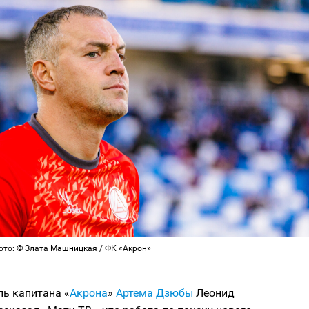
ото: © Злата Машницкая / ФК «Акрон»
ль капитана «
Акрона
»
Артема Дзюбы
Леонид