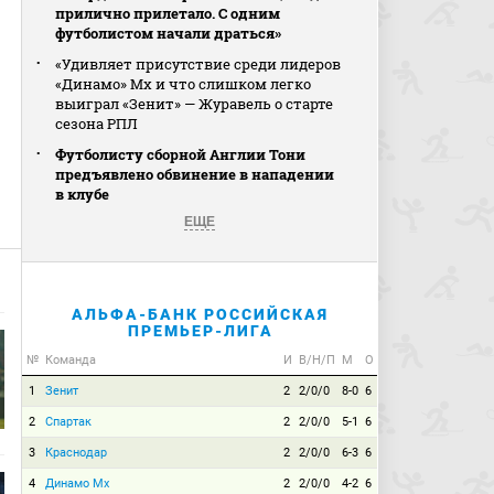
прилично прилетало. С одним
футболистом начали драться»
«Удивляет присутствие среди лидеров
«Динамо» Мх и что слишком легко
выиграл «Зенит» — Журавель о старте
сезона РПЛ
Футболисту сборной Англии Тони
предъявлено обвинение в нападении
в клубе
ЕЩЕ
АЛЬФА-БАНК РОССИЙСКАЯ
ПРЕМЬЕР-ЛИГА
№
Команда
И
В/Н/П
М
О
1
Зенит
2
2/0/0
8-0
6
2
Спартак
2
2/0/0
5-1
6
3
Краснодар
2
2/0/0
6-3
6
4
Динамо Мх
2
2/0/0
4-2
6