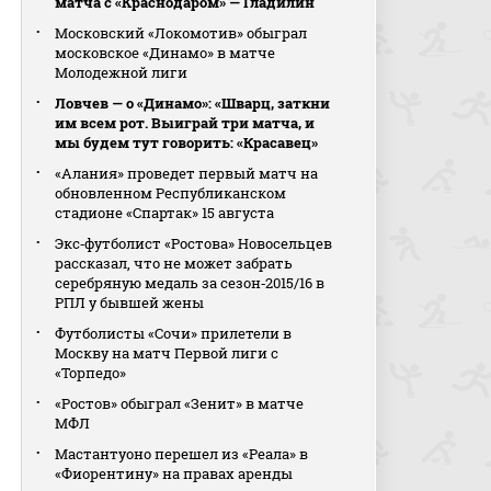
матча с «Краснодаром» — Гладилин
Московский «Локомотив» обыграл
московское «Динамо» в матче
Молодежной лиги
Ловчев — о «Динамо»: «Шварц, заткни
им всем рот. Выиграй три матча, и
мы будем тут говорить: «Красавец»
«Алания» проведет первый матч на
обновленном Республиканском
стадионе «Спартак» 15 августа
Экс‑футболист «Ростова» Новосельцев
рассказал, что не может забрать
серебряную медаль за сезон‑2015/16 в
РПЛ у бывшей жены
Футболисты «Сочи» прилетели в
Москву на матч Первой лиги с
«Торпедо»
«Ростов» обыграл «Зенит» в матче
МФЛ
Мастантуоно перешел из «Реала» в
«Фиорентину» на правах аренды