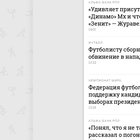
АЛЬФА-БАНК РПЛ
«Удивляет присут
«Динамо» Мх и чт
«Зенит» — Жураве
14:01
ФУТБОЛ
Футболисту сбор
обвинение в напа
13:32
ЧЕМПИОНАТ МИРА
Федерация футбо
поддержку канди
выборах президе
13:18
АЛЬФА-БАНК РПЛ
«Понял, что я не 
рассказал о пого