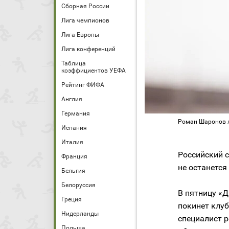
Сборная России
Лига чемпионов
Лига Европы
Лига конференций
Таблица
коэффициентов УЕФА
Рейтинг ФИФА
Англия
Германия
Роман Шаронов /
Испания
Италия
Российский 
Франция
не останетс
Бельгия
Белоруссия
В пятницу «Д
Греция
покинет клуб
Нидерланды
специалист р
Польша