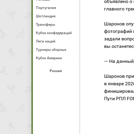
объявлено о
Португалия
главного тре
Шотландия
Шаронов опу
Трансферы
фотографий 
Кубок конфедераций
задали вопро
Лига наций
вы останетес
Турниры сборных
Кубок Америки
— На данный 
Россия
Шаронов при
в январе 202
финишировал
Пути РПЛ FO