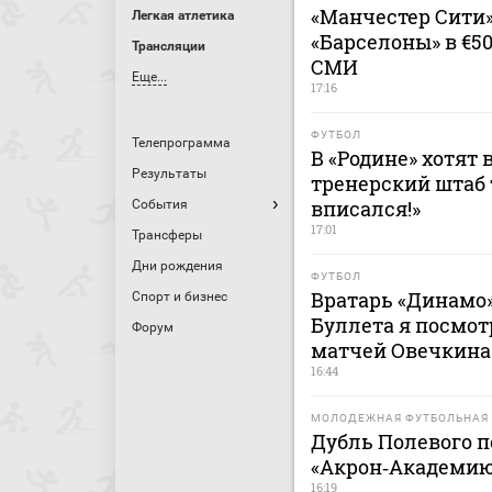
«Манчестер Сити
Легкая атлетика
«Барселоны» в €5
Трансляции
СМИ
Еще...
17:16
ФУТБОЛ
Телепрограмма
В «Родине» хотят 
Результаты
тренерский штаб 
вписался!»
События
17:01
Трансферы
Дни рождения
ФУТБОЛ
Вратарь «Динамо»
Спорт и бизнес
Буллета я посмот
Форум
матчей Овечкина
16:44
МОЛОДЕЖНАЯ ФУТБОЛЬНАЯ 
Дубль Полевого п
«Акрон‑Академию
16:19