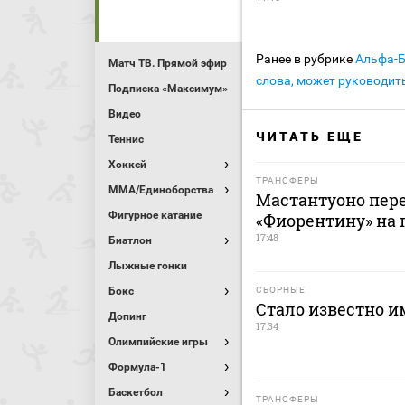
Ранее в рубрике
Альфа-
Матч ТВ. Прямой эфир
слова, может руководит
Подписка «Максимум»
Видео
ЧИТАТЬ ЕЩЕ
Теннис
Хоккей
ТРАНСФЕРЫ
MMA/Единоборства
Мастантуоно пере
Фигурное катание
«Фиорентину» на 
17:48
Биатлон
Лыжные гонки
Бокс
СБОРНЫЕ
Стало известно и
Допинг
17:34
Олимпийские игры
Формула-1
Баскетбол
ТРАНСФЕРЫ