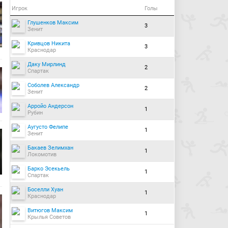
Игрок
Голы
Глушенков Максим
3
Зенит
Кривцов Никита
3
Краснодар
Даку Мирлинд
2
Спартак
Соболев Александр
2
Зенит
Арройо Андерсон
1
Рубин
Аугусто Фелипе
1
Зенит
Бакаев Зелимхан
1
Локомотив
Барко Эсекьель
1
Спартак
Боселли Хуан
1
Краснодар
Витюгов Максим
1
Крылья Советов