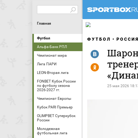
Главная
Футбол
ФУТБОЛ
РОССИ
Альфа-Банк РПЛ
Шароно
R
Чемпионат мира
трене
Лига ПАРИ
Y
«Дина
LEON-Вторая лига
FONBET Кубок России
по футболу сезона
25 мая 2026 18:1
2026-2027 гг.
Чемпионат Европы
Кубок PARI Премьер
OLIMPBET Суперкубок
России
Молодежная
футбольная лига