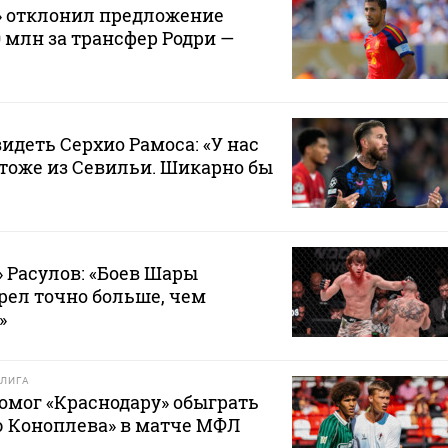
» отклонил предложение
0 млн за трансфер Родри —
видеть Серхио Рамоса: «У нас
тоже из Севильи. Шикарно бы
 Расулов: «Боев Шары
рел точно больше, чем
»
ЛИГА
омог «Краснодару» обыграть
 Коноплева» в матче МФЛ