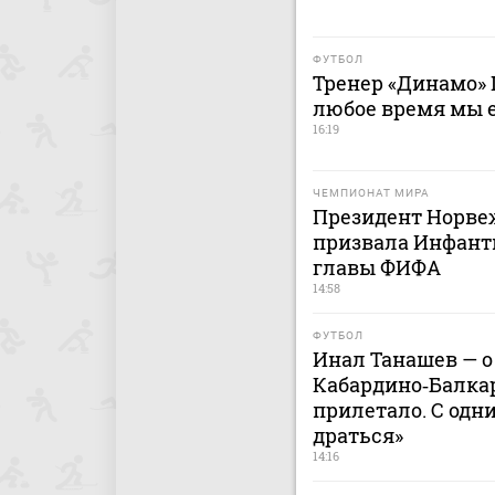
ФУТБОЛ
Тренер «Динамо» 
любое время мы 
16:19
ЧЕМПИОНАТ МИРА
Президент Норве
призвала Инфанти
главы ФИФА
14:58
ФУТБОЛ
Инал Танашев — о
Кабардино‑Балкар
прилетало. С одн
драться»
14:16