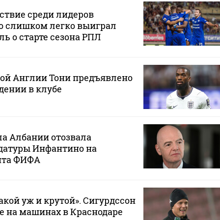
ствие среди лидеров
о слишком легко выиграл
ль о старте сезона РПЛ
ной Англии Тони предъявлено
дении в клубе
ла Албании отозвала
датуры Инфантино на
нта ФИФА
такой уж и крутой». Сигурдссон
не на машинах в Краснодаре