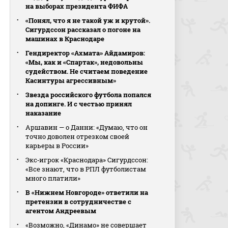
на выборах президента ФИФА
«Понял, что я не такой уж и крутой».
Сигурдссон рассказал о погоне на
машинах в Краснодаре
Гендиректор «Ахмата» Айдамиров:
«Мы, как и «Спартак», недовольны
судейством. Не считаем поведение
Касинтуры агрессивным»
Звезда российского футбола попался
на допинге. И с честью принял
наказание
Аршавин — о Данни: «Думаю, что он
точно доволен отрезком своей
карьеры в России»
Экс‑игрок «Краснодара» Сигурдссон:
«Все знают, что в РПЛ футболистам
много платили»
В «Нижнем Новгороде» ответили на
претензии в сотрудничестве с
агентом Андреевым
«Возможно, «Динамо» не совершает