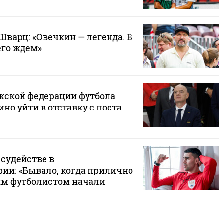
Шварц: «Овечкин — легенда. В
его ждем»
жской федерации футбола
но уйти в отставку с поста
 судействе в
ии: «Бывало, когда прилично
им футболистом начали