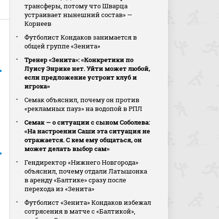
трансферы, потому что Шварца
устраивает нынешний состав» —
Корнеев
Футболист Кондаков занимается в
общей группе «Зенита»
Тренер «Зенита»: «Конкретики по
Луису Энрике нет. Уйти может любой,
если предложение устроит клуб и
игрока»
Семак объяснил, почему он против
«рекламных пауз» на водопой в РПЛ
Семак — о ситуации с сыном Соболева:
«На настроении Саши эта ситуация не
отражается. С кем ему общаться, он
может делать выбор сам»
Гендиректор «Нижнего Новгорода»
объяснил, почему отдали Латышонка
в аренду «Балтике» сразу после
перехода из «Зенита»
Футболист «Зенита» Кондаков избежал
сотрясения в матче с «Балтикой»,