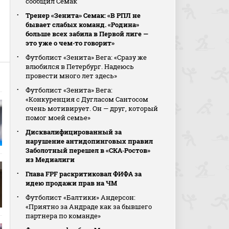
сообщил Семак
Тренер «Зенита» Семак: «В РПЛ не
бывает слабых команд. «Родина»
больше всех забила в Первой лиге —
это уже о чем‑то говорит»
Футболист «Зенита» Вега: «Сразу же
влюбился в Петербург. Надеюсь
провести много лет здесь»
Футболист «Зенита» Вега:
«Конкуренция с Дугласом Сантосом
очень мотивирует. Он — друг, который
помог моей семье»
Дисквалифицированный за
нарушение антидопинговых правил
Заболотный перешел в «СКА‑Ростов»
из Медиалиги
Глава FPF раскритиковал ФИФА за
идею продажи прав на ЧМ
Футболист «Балтики» Андерсон:
«Приятно за Андраде как за бывшего
партнера по команде»