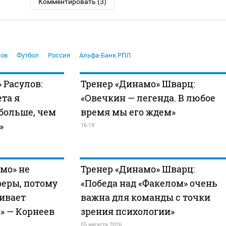
Комментировать (3)
ов
Футбол
Россия
Альфа-Банк РПЛ
 Расулов:
Тренер «Динамо» Шварц:
та я
«Овечкин — легенда. В любое
больше, чем
время мы его ждем»
»
16:19
мо» не
Тренер «Динамо» Шварц:
феры, потому
«Победа над «Факелом» очень
ивает
важна для команды с точки
» — Корнеев
зрения психологии»
05 августа 2026