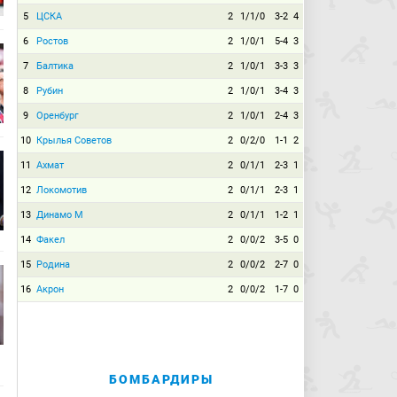
5
ЦСКА
2
1/1/0
3-2
4
6
Ростов
2
1/0/1
5-4
3
7
Балтика
2
1/0/1
3-3
3
8
Рубин
2
1/0/1
3-4
3
9
Оренбург
2
1/0/1
2-4
3
10
Крылья Советов
2
0/2/0
1-1
2
11
Ахмат
2
0/1/1
2-3
1
12
Локомотив
2
0/1/1
2-3
1
13
Динамо М
2
0/1/1
1-2
1
14
Факел
2
0/0/2
3-5
0
15
Родина
2
0/0/2
2-7
0
16
Акрон
2
0/0/2
1-7
0
БОМБАРДИРЫ