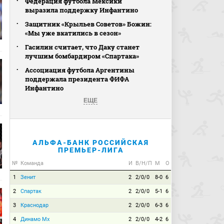
Федерация футбола Мексики
выразила поддержку Инфантино
Защитник «Крыльев Советов» Божин:
«Мы уже вкатились в сезон»
Гасилин считает, что Даку станет
лучшим бомбардиром «Спартака»
Ассоциация футбола Аргентины
поддержала президента ФИФА
Инфантино
ЕЩЕ
АЛЬФА-БАНК РОССИЙСКАЯ
ПРЕМЬЕР-ЛИГА
№
Команда
И
В/Н/П
М
О
1
Зенит
2
2/0/0
8-0
6
2
Спартак
2
2/0/0
5-1
6
3
Краснодар
2
2/0/0
6-3
6
4
Динамо Мх
2
2/0/0
4-2
6