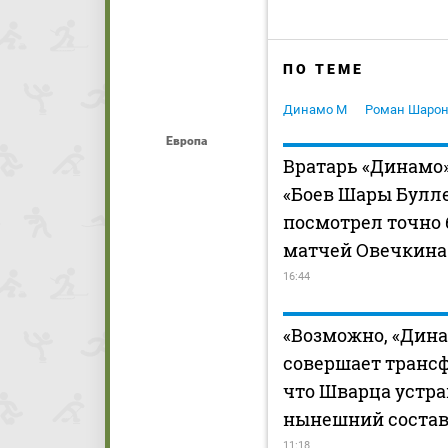
ПО ТЕМЕ
Динамо М
Роман Шарон
Европа
Вратарь «Динамо»
«Боев Шары Булле
посмотрел точно 
матчей Овечкина
16:44
«Возможно, «Дина
совершает транс
что Шварца устра
нынешний состав
11:18