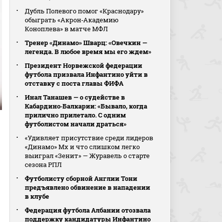
Дубль Полевого помог «Краснодару»
обыграть «Акрон‑Академию
Коноплева» в матче МФЛ
Тренер «Динамо» Шварц: «Овечкин —
легенда. В любое время мы его ждем»
Президент Норвежской федерации
футбола призвала Инфантино уйти в
отставку с поста главы ФИФА
Инал Танашев — о судействе в
Кабардино‑Балкарии: «Бывало, когда
прилично прилетало. С одним
футболистом начали драться»
«Удивляет присутствие среди лидеров
«Динамо» Мх и что слишком легко
выиграл «Зенит» — Журавель о старте
сезона РПЛ
Футболисту сборной Англии Тони
предъявлено обвинение в нападении
в клубе
Федерация футбола Албании отозвала
поддержку кандидатуры Инфантино