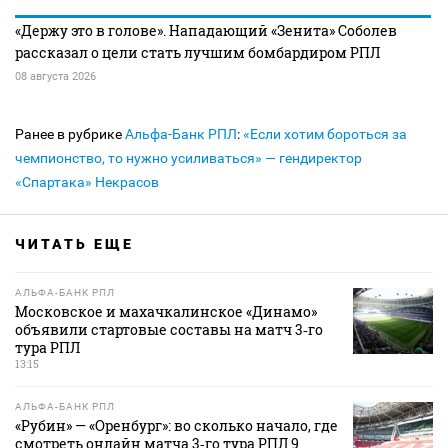
«Держу это в голове». Нападающий «Зенита» Соболев
рассказал о цели стать лучшим бомбардиром РПЛ
08 августа 2026
Ранее в рубрике
Альфа-Банк РПЛ
:
«Если хотим бороться за
чемпионство, то нужно усиливаться» — гендиректор
«Спартака» Некрасов
ЧИТАТЬ ЕЩЕ
АЛЬФА-БАНК РПЛ
Московское и махачкалинское «Динамо»
объявили стартовые составы на матч 3‑го
тура РПЛ
13:15
АЛЬФА-БАНК РПЛ
«Рубин» — «Оренбург»: во сколько начало, где
смотреть онлайн матча 3‑го тура РПЛ 9