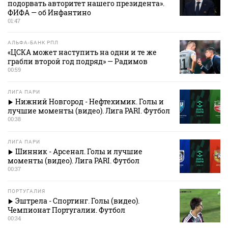
подорвать авторитет нашего президента».
ФИФА — об Инфантино
01:47
АЛЬФА-БАНК РПЛ
«ЦСКА может наступить на одни и те же
грабли второй год подряд» — Радимов
00:59
ЛИГА ПАРИ
Нижний Новгород - Нефтехимик. Голы и
лучшие моменты (видео). Лига PARI. Футбол
00:38
ЛИГА ПАРИ
Шинник - Арсенал. Голы и лучшие
моменты (видео). Лига PARI. Футбол
00:37
ПОРТУГАЛИЯ
Эштрела - Спортинг. Голы (видео).
Чемпионат Португалии. Футбол
00:34