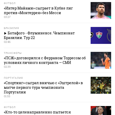
ФУТБОЛ
«Интер Майами» сыграет в Кубке лиг
против «Монтеррея» без Месси
03:27
БРАЗИЛИЯ
Ботафого - Флуминенсе. Чемпионат
Бразилии. Тур 22
02:46
ТРАНСФЕРЫ
«ПСЖ» договорился с Ферраном Торресом об
условиях личного контракта — СМИ
02:39
ПОРТУГАЛИЯ
«Спортинг» сыграл вничью с «Эштрелой» в
матче первого тура чемпионата
Португалии
01:55
ФУТБОЛ
«Кто‑то целенаправленно пытается