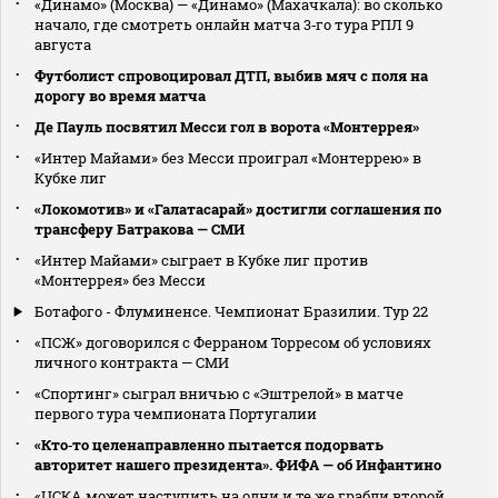
«Динамо» (Москва) — «Динамо» (Махачкала): во сколько
начало, где смотреть онлайн матча 3‑го тура РПЛ 9
августа
Футболист спровоцировал ДТП, выбив мяч с поля на
дорогу во время матча
Де Пауль посвятил Месси гол в ворота «Монтеррея»
«Интер Майами» без Месси проиграл «Монтеррею» в
Кубке лиг
«Локомотив» и «Галатасарай» достигли соглашения по
трансферу Батракова — СМИ
«Интер Майами» сыграет в Кубке лиг против
«Монтеррея» без Месси
Ботафого - Флуминенсе. Чемпионат Бразилии. Тур 22
«ПСЖ» договорился с Ферраном Торресом об условиях
личного контракта — СМИ
«Спортинг» сыграл вничью с «Эштрелой» в матче
первого тура чемпионата Португалии
«Кто‑то целенаправленно пытается подорвать
авторитет нашего президента». ФИФА — об Инфантино
«ЦСКА может наступить на одни и те же грабли второй