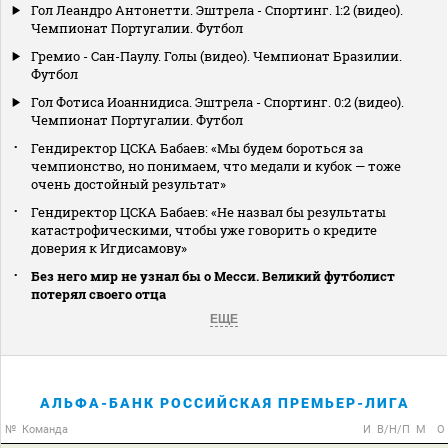
Гол Леандро Антонетти. Эштрела - Спортинг. 1:2 (видео).
Чемпионат Португалии. Футбол
Гремио - Сан-Паулу. Голы (видео). Чемпионат Бразилии.
Футбол
Гол Фотиса Иоаннидиса. Эштрела - Спортинг. 0:2 (видео).
Чемпионат Португалии. Футбол
Гендиректор ЦСКА Бабаев: «Мы будем бороться за
чемпионство, но понимаем, что медали и кубок — тоже
очень достойный результат»
Гендиректор ЦСКА Бабаев: «Не назвал бы результаты
катастрофическими, чтобы уже говорить о кредите
доверия к Игдисамову»
Без него мир не узнал бы о Месси. Великий футболист
потерял своего отца
ЕЩЕ
АЛЬФА-БАНК РОССИЙСКАЯ ПРЕМЬЕР-ЛИГА
№
Команда
И
В/Н/П
М
О