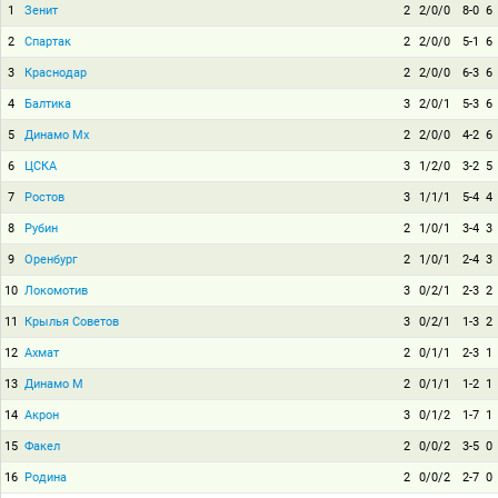
1
Зенит
2
2/0/0
8-0
6
2
Спартак
2
2/0/0
5-1
6
3
Краснодар
2
2/0/0
6-3
6
4
Балтика
3
2/0/1
5-3
6
5
Динамо Мх
2
2/0/0
4-2
6
6
ЦСКА
3
1/2/0
3-2
5
7
Ростов
3
1/1/1
5-4
4
8
Рубин
2
1/0/1
3-4
3
9
Оренбург
2
1/0/1
2-4
3
10
Локомотив
3
0/2/1
2-3
2
11
Крылья Советов
3
0/2/1
1-3
2
12
Ахмат
2
0/1/1
2-3
1
13
Динамо М
2
0/1/1
1-2
1
14
Акрон
3
0/1/2
1-7
1
15
Факел
2
0/0/2
3-5
0
16
Родина
2
0/0/2
2-7
0