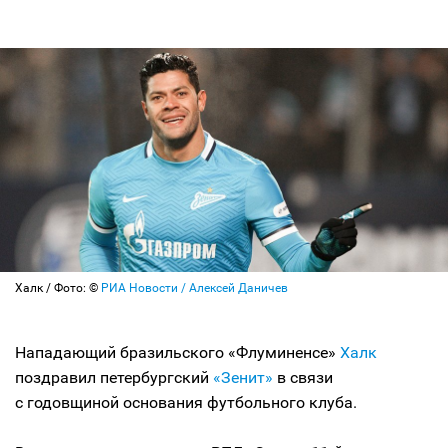
Халк / Фото: ©
РИА Новости / Алексей Даничев
Нападающий бразильского «Флуминенсе»
Халк
поздравил петербургский
«Зенит»
в связи
с годовщиной основания футбольного клуба.