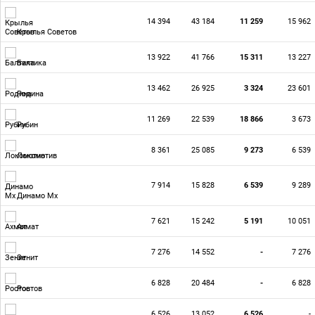
14 394
43 184
11 259
15 962
Крылья Советов
13 922
41 766
15 311
13 227
Балтика
13 462
26 925
3 324
23 601
Родина
11 269
22 539
18 866
3 673
Рубин
8 361
25 085
9 273
6 539
Локомотив
7 914
15 828
6 539
9 289
Динамо Мх
7 621
15 242
5 191
10 051
Ахмат
7 276
14 552
-
7 276
Зенит
6 828
20 484
-
6 828
Ростов
6 526
13 052
6 526
-