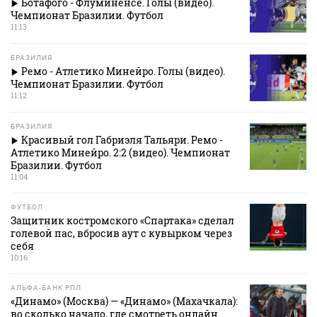
Ботафого - Флуминенсе. Голы (видео).
Чемпионат Бразилии. Футбол
11:13
БРАЗИЛИЯ
Ремо - Атлетико Минейро. Голы (видео).
Чемпионат Бразилии. Футбол
11:12
БРАЗИЛИЯ
Красивый гол Габриэля Тальяри. Ремо -
Атлетико Минейро. 2:2 (видео). Чемпионат
Бразилии. Футбол
11:04
ФУТБОЛ
Защитник костромского «Спартака» сделал
голевой пас, вбросив аут с кувырком через
себя
10:16
АЛЬФА-БАНК РПЛ
«Динамо» (Москва) — «Динамо» (Махачкала):
во сколько начало, где смотреть онлайн