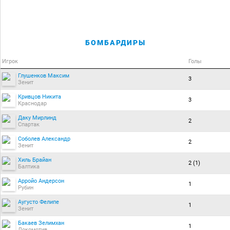
БОМБАРДИРЫ
Игрок
Голы
Глушенков Максим
3
Зенит
Кривцов Никита
3
Краснодар
Даку Мирлинд
2
Спартак
Соболев Александр
2
Зенит
Хиль Брайан
2 (1)
Балтика
Арройо Андерсон
1
Рубин
Аугусто Фелипе
1
Зенит
Бакаев Зелимхан
1
Локомотив