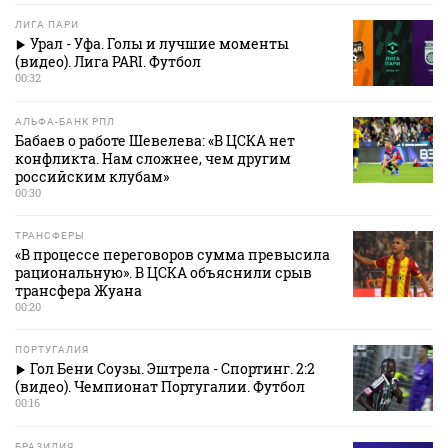
ЛИГА ПАРИ
Урал - Уфа. Голы и лучшие моменты
(видео). Лига PARI. Футбол
00:32
АЛЬФА-БАНК РПЛ
Бабаев о работе Шевелева: «В ЦСКА нет
конфликта. Нам сложнее, чем другим
российским клубам»
00:30
ТРАНСФЕРЫ
«В процессе переговоров сумма превысила
рациональную». В ЦСКА объяснили срыв
трансфера Жуана
00:20
ПОРТУГАЛИЯ
Гол Бени Соузы. Эштрела - Спортинг. 2:2
(видео). Чемпионат Португалии. Футбол
00:16
БРАЗИЛИЯ