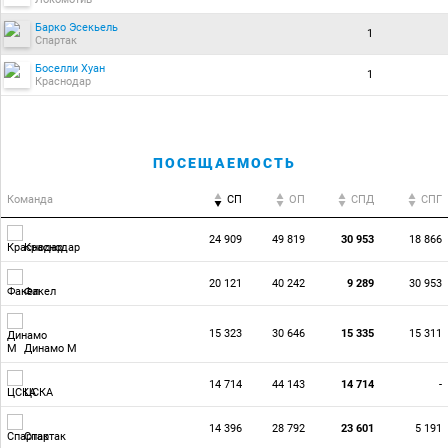
Барко Эсекьель
1
Спартак
Боселли Хуан
1
Краснодар
ПОСЕЩАЕМОСТЬ
Команда
СП
ОП
CПД
CПГ
24 909
49 819
30 953
18 866
Краснодар
20 121
40 242
9 289
30 953
Факел
15 323
30 646
15 335
15 311
Динамо М
14 714
44 143
14 714
-
ЦСКА
14 396
28 792
23 601
5 191
Спартак