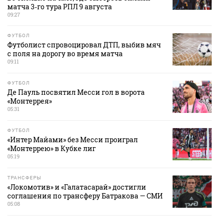
матча 3‑го тура РПЛ 9 августа
09:27
ФУТБОЛ
Футболист спровоцировал ДТП, выбив мяч
с поля на дорогу во время матча
09:11
ФУТБОЛ
Де Пауль посвятил Месси гол в ворота
«Монтеррея»
05:31
ФУТБОЛ
«Интер Майами» без Месси проиграл
«Монтеррею» в Кубке лиг
05:19
ТРАНСФЕРЫ
«Локомотив» и «Галатасарай» достигли
соглашения по трансферу Батракова — СМИ
05:08