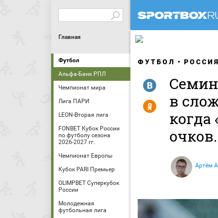
Главная
Футбол
ФУТБОЛ
РОССИ
Альфа-Банк РПЛ
Семин
R
Чемпионат мира
в сло
Лига ПАРИ
Y
когда 
LEON-Вторая лига
FONBET Кубок России
очков
по футболу сезона
2026-2027 гг.
Чемпионат Европы
Артём 
Кубок PARI Премьер
OLIMPBET Суперкубок
России
Молодежная
футбольная лига