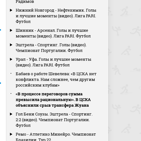
Радимов
Нижний Новгород - Нефтехимик. Голы
и лучшие моменты (видео). Лига PARI.
Футбол
Шинник - Арсенал. Голы и лучшие
моменты (видео). Лига PARI. Футбол
Эштрела - Спортинг. Голы (видео).
Чемпионат Португалии. Футбол
Урал - Уфа. Голы и лучшие моменты
(видео). Лига PARI. Футбол
Бабаев о работе Шевелева: «В ЦСКА нет
конфликта. Нам сложнее, чем другим
российским клубам»
«В процессе переговоров сумма
превысила рациональную». В ЦСКА
объяснили срыв трансфера Жуана
Гол Бени Соузы. Эштрела - Спортинг.
2:2 (видео). Чемпионат Португалии.
Футбол
Ремо - Атлетико Минейро. Чемпионат
Бразилии. Тур 22