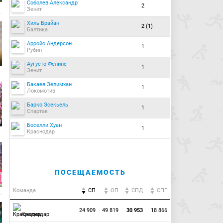
Соболев Александр
2
Зенит
Хиль Брайан
2 (1)
Балтика
Арройо Андерсон
1
Рубин
Аугусто Фелипе
1
Зенит
Бакаев Зелимхан
1
Локомотив
Барко Эсекьель
1
Спартак
Боселли Хуан
1
Краснодар
ПОСЕЩАЕМОСТЬ
Команда
СП
ОП
CПД
CПГ
24 909
49 819
30 953
18 866
Краснодар