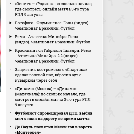
«Зенит» — «Родина»: во сколько начало,
где смотреть онлайн матча 3‑го тура
РПЛ 9 августа
Ботафого - Флуминенсе. Голы (видео).
Чемпионат Бразилии. Футбол
Ремо - Атлетико Минейро. Голы
(видео). Чемпионат Бразилии. Футбол
Красивый гол Габриэля Тальяри. Ремо
- Атлетико Минейро. 2:2 (видео).
Чемпионат Бразилии. Футбол
Защитник костромского «Спартака»
сделал голевой пас, вбросив аут с
кувырком через себя
«Динамо» (Москва) — «Динамо»
(Махачкала): во сколько начало, где
смотреть онлайн матча 3‑го тура РПЛ
9 августа
Футболист спровоцировал ДТП, выбив
мяч с поля на дорогу во время матча
Де Пауль посвятил Месси гол в ворота
«Монтеррея»