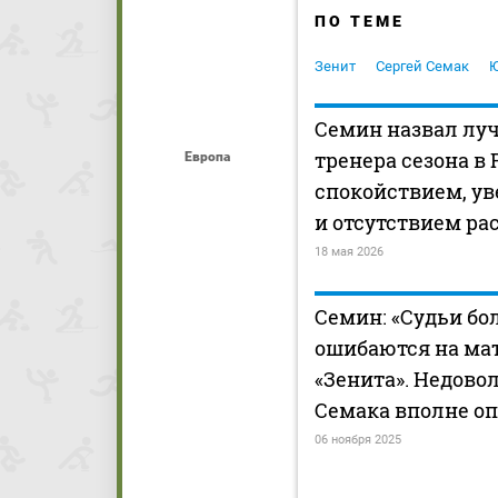
ПО ТЕМЕ
Зенит
Сергей Семак
Ю
Семин назвал лу
тренера сезона в 
Европа
спокойствием, у
и отсутствием ра
18 мая 2026
Семин: «Судьи бо
ошибаются на ма
«Зенита». Недово
Семака вполне о
06 ноября 2025