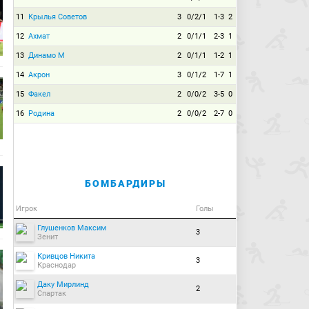
11
Крылья Советов
3
0/2/1
1-3
2
12
Ахмат
2
0/1/1
2-3
1
13
Динамо М
2
0/1/1
1-2
1
14
Акрон
3
0/1/2
1-7
1
15
Факел
2
0/0/2
3-5
0
16
Родина
2
0/0/2
2-7
0
БОМБАРДИРЫ
Игрок
Голы
Глушенков Максим
3
Зенит
Кривцов Никита
3
Краснодар
Даку Мирлинд
2
Спартак