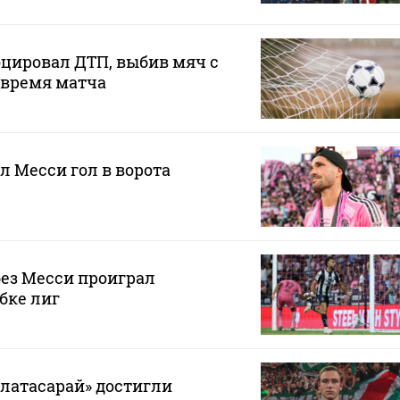
цировал ДТП, выбив мяч с
о время матча
л Месси гол в ворота
ез Месси проиграл
бке лиг
алатасарай» достигли