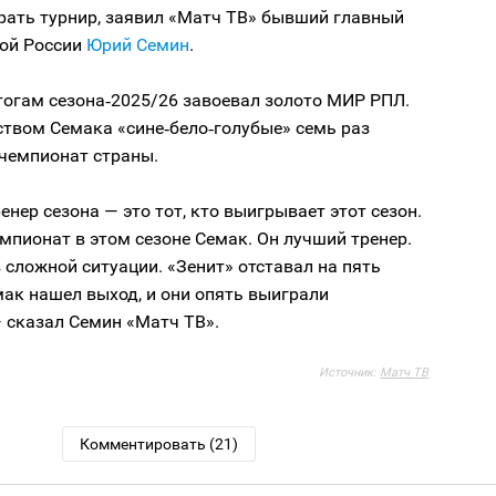
рать турнир, заявил «Матч ТВ» бывший главный
ной России
Юрий Семин
.
тогам сезона‑2025/26 завоевал золото МИР РПЛ.
ством Семака «сине‑бело‑голубые» семь раз
чемпионат страны.
нер сезона — это тот, кто выигрывает этот сезон.
мпионат в этом сезоне Семак. Он лучший тренер.
 сложной ситуации. «Зенит» отставал на пять
мак нашел выход, и они опять выиграли
 сказал Семин «Матч ТВ».
Источник:
Матч ТВ
Комментировать (21)