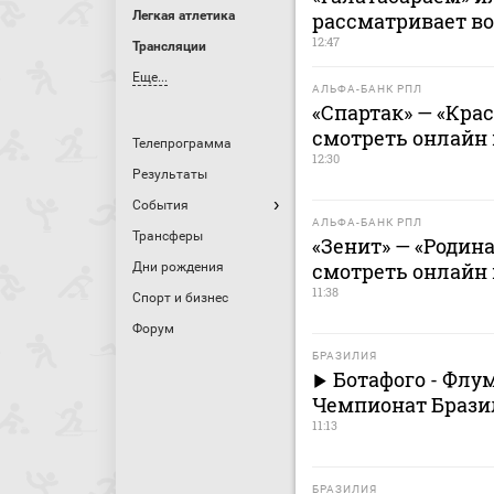
Легкая атлетика
рассматривает во
12:47
Трансляции
Еще...
АЛЬФА-БАНК РПЛ
«Спартак» — «Крас
смотреть онлайн м
Телепрограмма
12:30
Результаты
События
АЛЬФА-БАНК РПЛ
Трансферы
«Зенит» — «Родина
смотреть онлайн м
Дни рождения
11:38
Спорт и бизнес
Форум
БРАЗИЛИЯ
Ботафого - Флум
Чемпионат Брази
11:13
БРАЗИЛИЯ