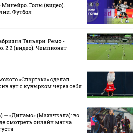
 Минейро. Голы (видео).
лии. Футбол
абриэля Тальяри. Ремо -
. 2:2 (видео). Чемпионат
ского «Спартака» сделал
сив аут с кувырком через себя
) — «Динамо» (Махачкала): во
где смотреть онлайн матча
густа