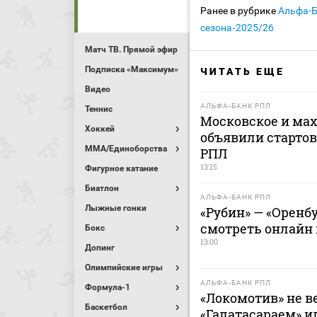
Ранее в рубрике
Альфа-
сезона‑2025/26
Матч ТВ. Прямой эфир
Подписка «Максимум»
ЧИТАТЬ ЕЩЕ
Видео
АЛЬФА-БАНК РПЛ
Теннис
Московское и ма
Хоккей
объявили стартов
MMA/Единоборства
РПЛ
13:15
Фигурное катание
Биатлон
АЛЬФА-БАНК РПЛ
Лыжные гонки
«Рубин» — «Оренбу
смотреть онлайн м
Бокс
13:00
Допинг
Олимпийские игры
АЛЬФА-БАНК РПЛ
Формула-1
«Локомотив» не в
Баскетбол
«Галатасараем» и