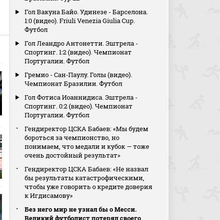
Гол Вакуна Байо. Удинезе - Барселона.
1:0 (видео). Friuli Venezia Giulia Cup.
Футбол
Гол Леандро Антонетти. Эштрела -
Спортинг. 1:2 (видео). Чемпионат
Португалии. Футбол
Гремио - Сан-Паулу. Голы (видео).
Чемпионат Бразилии. Футбол
Гол Фотиса Иоаннидиса. Эштрела -
Спортинг. 0:2 (видео). Чемпионат
Португалии. Футбол
Гендиректор ЦСКА Бабаев: «Мы будем
бороться за чемпионство, но
понимаем, что медали и кубок — тоже
очень достойный результат»
Гендиректор ЦСКА Бабаев: «Не назвал
бы результаты катастрофическими,
чтобы уже говорить о кредите доверия
к Игдисамову»
Без него мир не узнал бы о Месси.
Великий футболист потерял своего