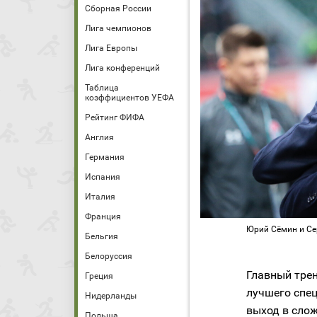
Сборная России
Лига чемпионов
Лига Европы
Лига конференций
Таблица
коэффициентов УЕФА
Рейтинг ФИФА
Англия
Германия
Испания
Италия
Франция
Юрий Сёмин и Сер
Бельгия
Белоруссия
Главный тре
Греция
лучшего спец
Нидерланды
выход в слож
Польша