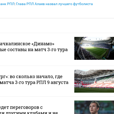
Банк РПЛ
:
Глава РПЛ Алаев назвал лучшего футболиста
хачкалинское «Динамо»
ые составы на матч 3‑го тура
рг»: во сколько начало, где
атча 3‑го тура РПЛ 9 августа
едет переговоров с
ли другими клубами и не