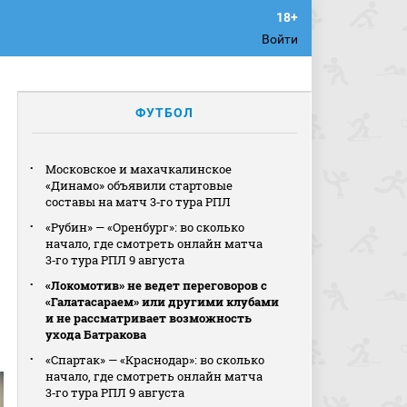
Войти
ФУТБОЛ
Московское и махачкалинское
«Динамо» объявили стартовые
составы на матч 3‑го тура РПЛ
«Рубин» — «Оренбург»: во сколько
начало, где смотреть онлайн матча
3‑го тура РПЛ 9 августа
«Локомотив» не ведет переговоров с
«Галатасараем» или другими клубами
и не рассматривает возможность
ухода Батракова
«Спартак» — «Краснодар»: во сколько
начало, где смотреть онлайн матча
3‑го тура РПЛ 9 августа