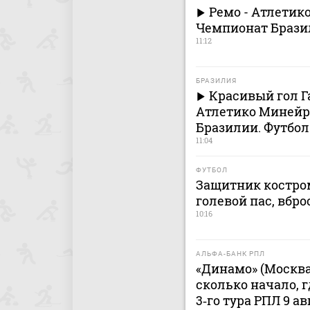
Ремо - Атлетико
Чемпионат Брази
11:12
БРАЗИЛИЯ
Красивый гол Г
Атлетико Минейро
Бразилии. Футбол
11:04
ФУТБОЛ
Защитник костром
голевой пас, вбро
10:16
АЛЬФА-БАНК РПЛ
«Динамо» (Москва
сколько начало, 
3‑го тура РПЛ 9 ав