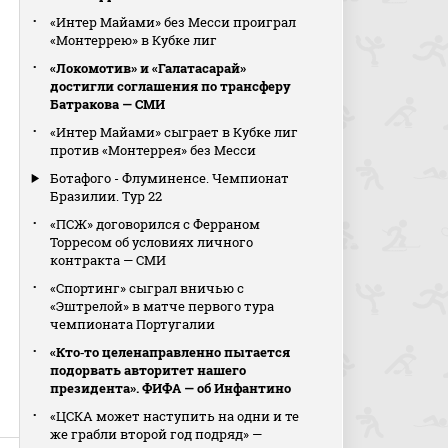
«Интер Майами» без Месси проиграл
«Монтеррею» в Кубке лиг
«Локомотив» и «Галатасарай»
достигли соглашения по трансферу
Батракова — СМИ
«Интер Майами» сыграет в Кубке лиг
против «Монтеррея» без Месси
Ботафого - Флуминенсе. Чемпионат
Бразилии. Тур 22
«ПСЖ» договорился с Ферраном
Торресом об условиях личного
контракта — СМИ
«Спортинг» сыграл вничью с
«Эштрелой» в матче первого тура
чемпионата Португалии
«Кто‑то целенаправленно пытается
подорвать авторитет нашего
президента». ФИФА — об Инфантино
«ЦСКА может наступить на одни и те
же грабли второй год подряд» —