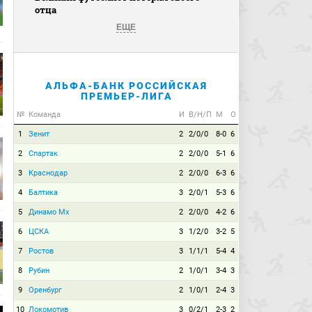
отца
ЕЩЕ
АЛЬФА-БАНК РОССИЙСКАЯ
ПРЕМЬЕР-ЛИГА
№
Команда
И
В/Н/П
М
О
1
Зенит
2
2/0/0
8-0
6
2
Спартак
2
2/0/0
5-1
6
3
Краснодар
2
2/0/0
6-3
6
4
Балтика
3
2/0/1
5-3
6
5
Динамо Мх
2
2/0/0
4-2
6
6
ЦСКА
3
1/2/0
3-2
5
7
Ростов
3
1/1/1
5-4
4
8
Рубин
2
1/0/1
3-4
3
9
Оренбург
2
1/0/1
2-4
3
10
Локомотив
3
0/2/1
2-3
2