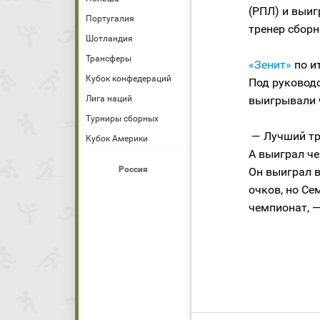
(РПЛ) и выиг
Португалия
тренер сбор
Шотландия
Трансферы
«Зенит»
по и
Кубок конфедераций
Под руковод
Лига наций
выигрывали 
Турниры сборных
— Лучший тре
Кубок Америки
А выиграл че
Россия
Он выиграл в
очков, но Се
чемпионат, —