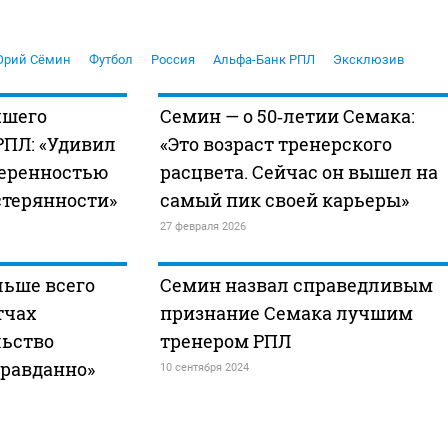
рий Сёмин
Футбол
Россия
Альфа-Банк РПЛ
Эксклюзив
чшего
Семин — о 50‑летии Семака:
РПЛ: «Удивил
«Это возраст тренерского
веренностью
расцвета. Сейчас он вышел на
стерянности»
самый пик своей карьеры»
27 февраля 2026
льше всего
Семин назвал справедливым
тчах
признание Семака лучшим
льство
тренером РПЛ
правданно»
10 сентября 2024