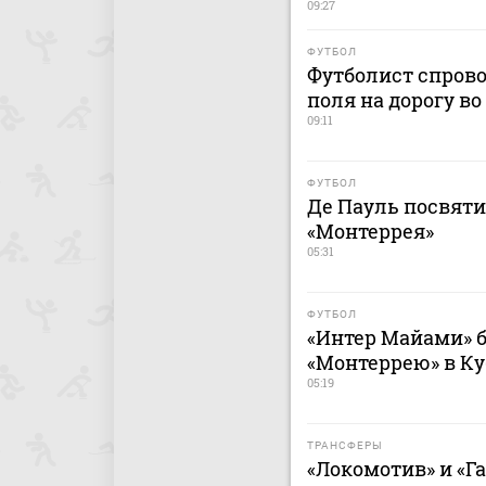
09:27
ФУТБОЛ
Футболист спрово
поля на дорогу в
09:11
ФУТБОЛ
Де Пауль посвяти
«Монтеррея»
05:31
ФУТБОЛ
«Интер Майами» б
«Монтеррею» в Ку
05:19
ТРАНСФЕРЫ
«Локомотив» и «Г