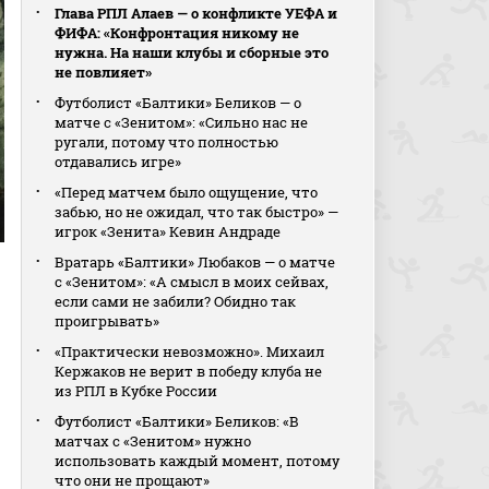
Глава РПЛ Алаев — о конфликте УЕФА и
ФИФА: «Конфронтация никому не
нужна. На наши клубы и сборные это
не повлияет»
Футболист «Балтики» Беликов — о
матче с «Зенитом»: «Сильно нас не
ругали, потому что полностью
отдавались игре»
«Перед матчем было ощущение, что
забью, но не ожидал, что так быстро» —
игрок «Зенита» Кевин Андраде
Вратарь «Балтики» Любаков — о матче
с «Зенитом»: «А смысл в моих сейвах,
если сами не забили? Обидно так
проигрывать»
«Практически невозможно». Михаил
Кержаков не верит в победу клуба не
из РПЛ в Кубке России
Футболист «Балтики» Беликов: «В
матчах с «Зенитом» нужно
использовать каждый момент, потому
что они не прощают»