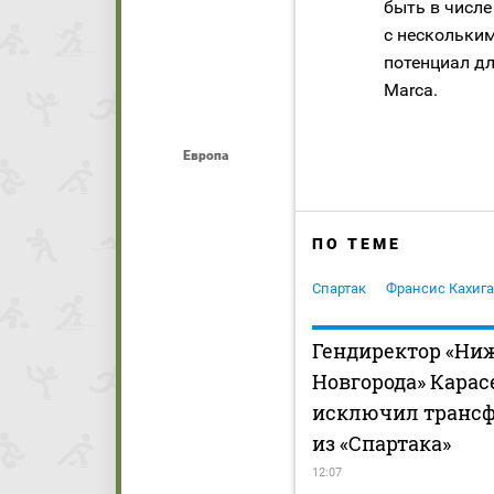
быть в числе
с нескольки
потенциал дл
Marca.
Европа
ПО ТЕМЕ
Спартак
Франсис Кахига
Гендиректор «Ни
Новгорода» Карас
исключил трансф
из «Спартака»
12:07