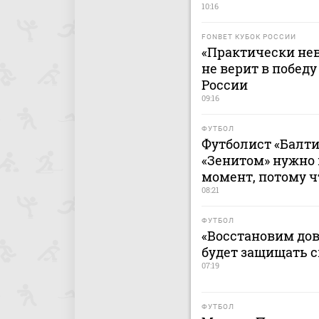
10:16
FONBET КУБОК РОССИИ
«Практически не
не верит в победу
России
09:16
ФУТБОЛ
Футболист «Балти
«Зенитом» нужно
момент, потому ч
08:21
ФУТБОЛ
«Восстановим дов
будет защищать 
07:19
ФУТБОЛ