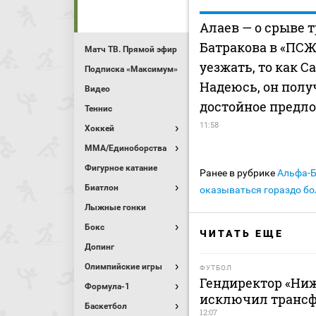
Алаев — о срыве 
Батракова в «ПСЖ»
Матч ТВ. Прямой эфир
уезжать, то как С
Подписка «Максимум»
Надеюсь, он полу
Видео
достойное предл
Теннис
11:58
Хоккей
MMA/Единоборства
Фигурное катание
Ранее в рубрике
Альфа-
Биатлон
оказываться гораздо бо
Лыжные гонки
Бокс
ЧИТАТЬ ЕЩЕ
Допинг
Олимпийские игры
ФУТБОЛ
Гендиректор «Ниж
Формула-1
исключил трансфе
Баскетбол
12:07