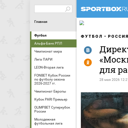
Главная
Футбол
ФУТБОЛ
РОССИ
Альфа-Банк РПЛ
Директ
R
Чемпионат мира
«Моск
Лига ПАРИ
Y
для р
LEON-Вторая лига
FONBET Кубок России
по футболу сезона
28 мая 2026 12:2
2026-2027 гг.
Чемпионат Европы
Кубок PARI Премьер
OLIMPBET Суперкубок
России
Молодежная
футбольная лига