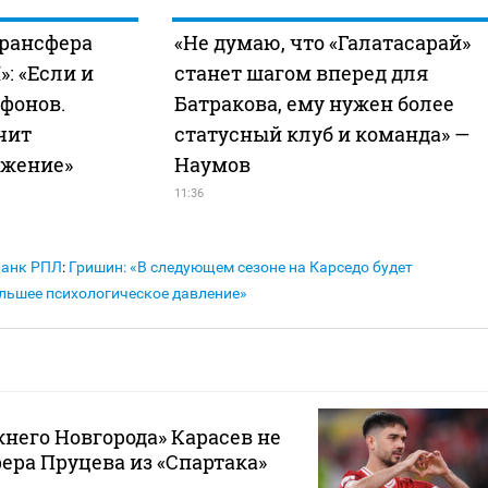
трансфера
«Не думаю, что «Галатасарай»
: «Если и
станет шагом вперед для
афонов.
Батракова, ему нужен более
чит
статусный клуб и команда» —
ожение»
Наумов
11:36
Банк РПЛ
:
Гришин: «В следующем сезоне на Карседо будет
льшее психологическое давление»
него Новгорода» Карасев не
ра Пруцева из «Спартака»