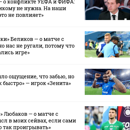
— о конфликте УЕФА и ФИФА:
икому не нужна. На наши
это не повлияет»
ки» Беликов — о матче с
о нас не ругали, потому что
лись игре»
ло ощущение, что забью, но
к быстро» — игрок «Зенита»
» Любаков — о матче с
сл в моих сейвах, если сами
о так проигрывать»