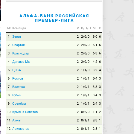
АЛЬФА-БАНК РОССИЙСКАЯ
ПРЕМЬЕР-ЛИГА
№
Команда
И
В/Н/П
М
О
1
Зенит
2
2/0/0
8-0
6
2
Спартак
2
2/0/0
5-1
6
3
Краснодар
2
2/0/0
6-3
6
4
Динамо Мх
2
2/0/0
4-2
6
5
ЦСКА
2
1/1/0
3-2
4
6
Ростов
2
1/0/1
5-4
3
7
Балтика
2
1/0/1
3-3
3
8
Рубин
2
1/0/1
3-4
3
9
Оренбург
2
1/0/1
2-4
3
10
Крылья Советов
2
0/2/0
1-1
2
11
Ахмат
2
0/1/1
2-3
1
12
Локомотив
2
0/1/1
2-3
1