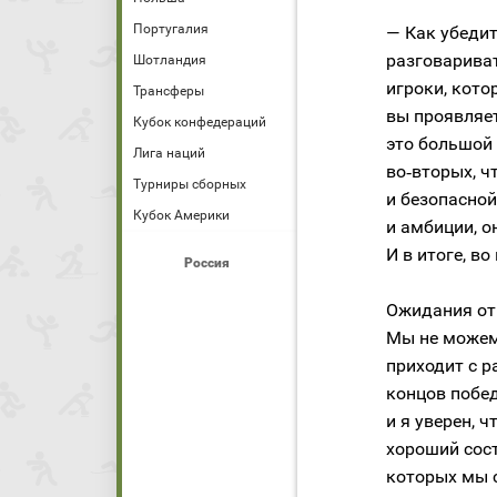
Португалия
— Как убедит
разговариват
Шотландия
игроки, кото
Трансферы
вы проявляет
Кубок конфедераций
это большой 
Лига наций
во‑вторых, ч
Турниры сборных
и безопасной 
Кубок Америки
и амбиции, о
И в итоге, в
Россия
Ожидания от 
Мы не можем 
приходит с р
концов побед
и я уверен, 
хороший сост
которых мы 