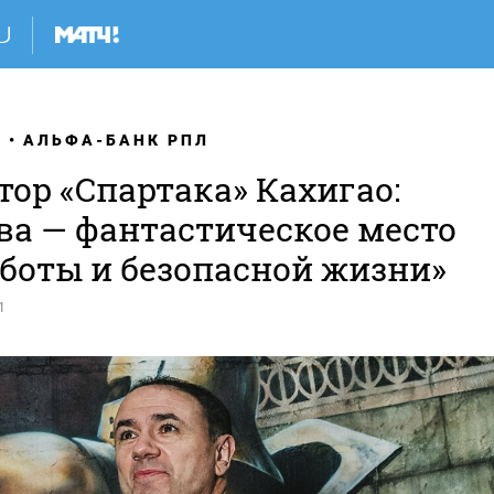
Я
АЛЬФА-БАНК РПЛ
ор «Спартака» Кахигао:
ва — фантастическое место
аботы и безопасной жизни»
1