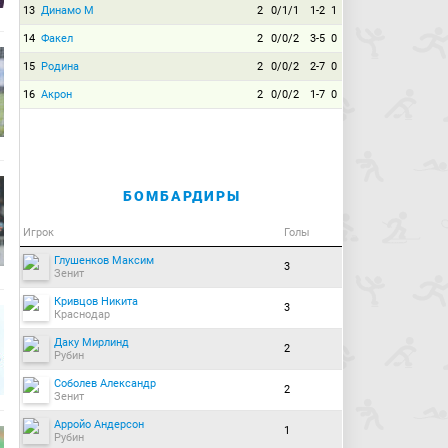
13
Динамо М
2
0/1/1
1-2
1
14
Факел
2
0/0/2
3-5
0
15
Родина
2
0/0/2
2-7
0
16
Акрон
2
0/0/2
1-7
0
БОМБАРДИРЫ
Игрок
Голы
Глушенков Максим
3
Зенит
Кривцов Никита
3
Краснодар
Даку Мирлинд
2
Рубин
Соболев Александр
2
Зенит
Арройо Андерсон
1
Рубин