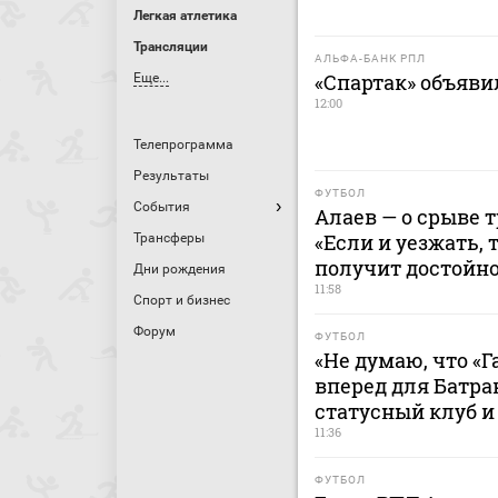
Легкая атлетика
Трансляции
АЛЬФА-БАНК РПЛ
«Спартак» объявил
Еще...
12:00
Телепрограмма
Результаты
ФУТБОЛ
События
Алаев — о срыве 
«Если и уезжать, 
Трансферы
получит достойн
Дни рождения
11:58
Спорт и бизнес
Форум
ФУТБОЛ
«Не думаю, что «
вперед для Батра
статусный клуб и
11:36
ФУТБОЛ