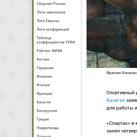
Сборная России
Лига чемпионов
Лига Европы
Лига конференций
Таблица
коэффициентов УЕФА
Рейтинг ФИФА
Англия
Германия
Франсис Кахигао 
Испания
Италия
Спортивный 
Франция
Кахигао
заяв
Бельгия
для работы и
Белоруссия
Греция
«Спартак» в 
Нидерланды
занял четвер
Польша