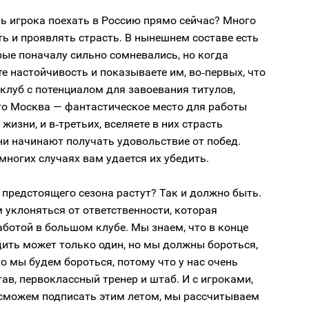
ь игрока поехать в Россию прямо сейчас? Много
ь и проявлять страсть. В нынешнем составе есть
рые поначалу сильно сомневались, но когда
е настойчивость и показываете им, во‑первых, что
клуб с потенциалом для завоевания титулов,
то Москва — фантастическое место для работы
жизни, и в‑третьих, вселяете в них страсть
ни начинают получать удовольствие от побед.
о многих случаях вам удается их убедить.
предстоящего сезона растут? Так и должно быть.
уклоняться от ответственности, которая
аботой в большом клубе. Мы знаем, что в конце
ить может только один, но мы должны бороться,
что мы будем бороться, потому что у нас очень
ав, первоклассный тренер и штаб. И с игроками,
сможем подписать этим летом, мы рассчитываем