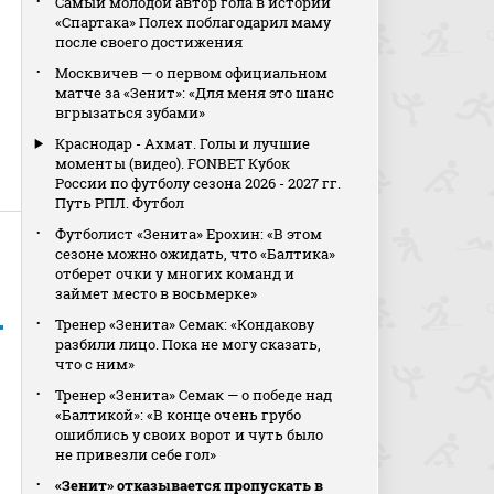
Самый молодой автор гола в истории
«Спартака» Полех поблагодарил маму
после своего достижения
Москвичев — о первом официальном
матче за «Зенит»: «Для меня это шанс
вгрызаться зубами»
Краснодар - Ахмат. Голы и лучшие
моменты (видео). FONBET Кубок
России по футболу сезона 2026 - 2027 гг.
Путь РПЛ. Футбол
Футболист «Зенита» Ерохин: «В этом
сезоне можно ожидать, что «Балтика»
отберет очки у многих команд и
займет место в восьмерке»
Тренер «Зенита» Семак: «Кондакову
разбили лицо. Пока не могу сказать,
что с ним»
Тренер «Зенита» Семак — о победе над
«Балтикой»: «В конце очень грубо
ошиблись у своих ворот и чуть было
не привезли себе гол»
«Зенит» отказывается пропускать в