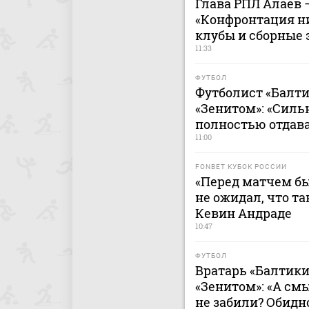
Глава РПЛ Алаев 
«Конфронтация н
клубы и сборные 
11:33
ФУТБОЛ
Футболист «Балти
«Зенитом»: «Сильн
полностью отдава
11:00
FONBET КУБОК РОССИИ
«Перед матчем бы
не ожидал, что та
Кевин Андраде
10:47
ФУТБОЛ
Вратарь «Балтики
«Зенитом»: «А смы
не забили? Обидн