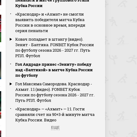
пенальти в матче группового этапа
Кубка России
«Краснодар» и «Ахмат» не смогли
выявить победителя матча Кубка
России в основное время, впереди
серия пенальти
Ковач попадает в штангу (видео).
Зенит - Балтика. FONBET Кубок России
по футболу сезона 2026 - 2027 гг. Путь
РПЛ. Футбол
Гол Андраде принес «Зениту» победу
над «Балтикой» в матче Кубка России
по футболу
Гол Максима Самородова. Краснодар -
Ахмат. 1:1 (видео). FONBET Кубок
России по футболу сезона 2026 - 2027 гг.
Путь РПЛ. Футбол
«Краснодар» — «Ахмат» — 1:1. Гости
сравняли счет на 90+3‑й минуте матча
Кубка России. Видео
ЕЩЕ