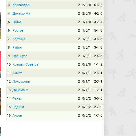
3
Краснодар
2
2/0/0
6-3
6
4
Динамо Мх
2
2/0/0
4-2
6
5
ЦСКА
2
1/1/0
3-2
4
6
Ростов
2
1/0/1
5-4
3
7
Балтика
2
1/0/1
3-3
3
8
Рубин
2
1/0/1
3-4
3
9
Оренбург
2
1/0/1
2-4
3
10
Крылья Советов
2
0/2/0
1-1
2
11
Ахмат
2
0/1/1
2-3
1
12
Локомотив
2
0/1/1
2-3
1
13
Динамо М
2
0/1/1
1-2
1
14
Факел
2
0/0/2
3-5
0
15
Родина
2
0/0/2
2-7
0
16
Акрон
2
0/0/2
1-7
0