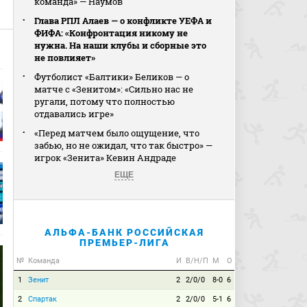
команда» — Наумов
Глава РПЛ Алаев — о конфликте УЕФА и
ФИФА: «Конфронтация никому не
нужна. На наши клубы и сборные это
не повлияет»
Футболист «Балтики» Беликов — о
матче с «Зенитом»: «Сильно нас не
ругали, потому что полностью
отдавались игре»
«Перед матчем было ощущение, что
забью, но не ожидал, что так быстро» —
игрок «Зенита» Кевин Андраде
ЕЩЕ
АЛЬФА-БАНК РОССИЙСКАЯ
ПРЕМЬЕР-ЛИГА
№
Команда
И
В/Н/П
М
О
1
Зенит
2
2/0/0
8-0
6
2
Спартак
2
2/0/0
5-1
6