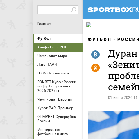
Главная
Футбол
ФУТБОЛ
РОССИ
Альфа-Банк РПЛ
Дуран 
R
Чемпионат мира
«Зенит
Лига ПАРИ
Y
пробле
LEON-Вторая лига
FONBET Кубок России
семей
по футболу сезона
2026-2027 гг.
01 июня 2026 16
Чемпионат Европы
Кубок PARI Премьер
OLIMPBET Суперкубок
России
Молодежная
футбольная лига