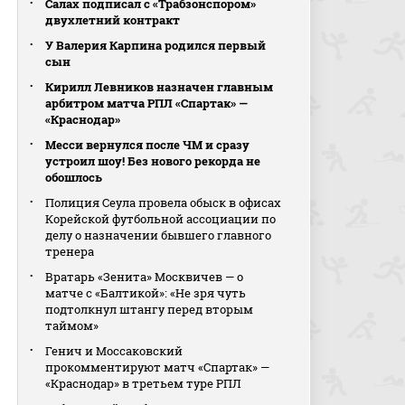
Салах подписал с «Трабзонспором»
двухлетний контракт
У Валерия Карпина родился первый
сын
Кирилл Левников назначен главным
арбитром матча РПЛ «Спартак» —
«Краснодар»
Месси вернулся после ЧМ и сразу
устроил шоу! Без нового рекорда не
обошлось
Полиция Сеула провела обыск в офисах
Корейской футбольной ассоциации по
делу о назначении бывшего главного
тренера
Вратарь «Зенита» Москвичев — о
матче с «Балтикой»: «Не зря чуть
подтолкнул штангу перед вторым
таймом»
Генич и Моссаковский
прокомментируют матч «Спартак» —
«Краснодар» в третьем туре РПЛ