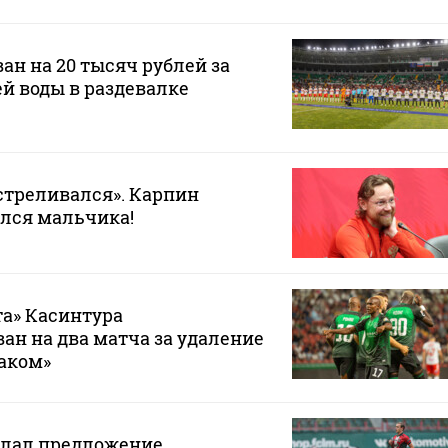
ан на 20 тысяч рублей за
ей воды в раздевалке
стреливался». Карпин
лся мальчика!
а» Касинтура
н на два матча за удаление
таком»
елал предложение