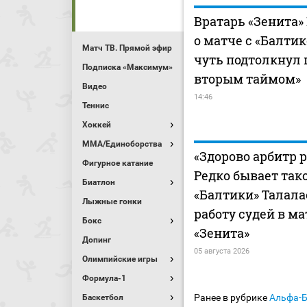
Вратарь «Зенита»
о матче с «Балтик
Матч ТВ. Прямой эфир
чуть подтолкнул 
Подписка «Максимум»
вторым таймом»
Видео
14:46
Теннис
Хоккей
MMA/Единоборства
«Здорово арбитр р
Фигурное катание
Редко бывает тако
Биатлон
«Балтики» Талала
Лыжные гонки
работу судей в м
Бокс
«Зенита»
Допинг
05 августа 2026
Олимпийские игры
Формула-1
Ранее в рубрике
Альфа-
Баскетбол