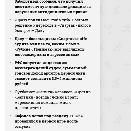
Заболотный сообщил, что получил
шестимесячную дисквалификацию за
нарушение антидопинговых правил
«Сразу понял масштаб клуба. Поэтому
решение о переходе в «Спартак» далось
быстро» — Даку
Даку — болельщикам «Спартака»: «Не
судите меня за то, каким я был в
«Рубине». Понимаю, мог выглядеть
высокомерным и агрессивным»
РФС запустил индексацию
вознаграждений судей, суммарный
годовой доход арбитра Первой лиги
сможет составить 3,5–4 миллиона
рублей
Футболист «Зенита» Караваев: «Против
«Балтики» всегда сложно играть.
Агрессивная команда, много
прессингует»
Сафонов попал под раздачу. «ПСЖ»
провалился в первой игре после
отпуска