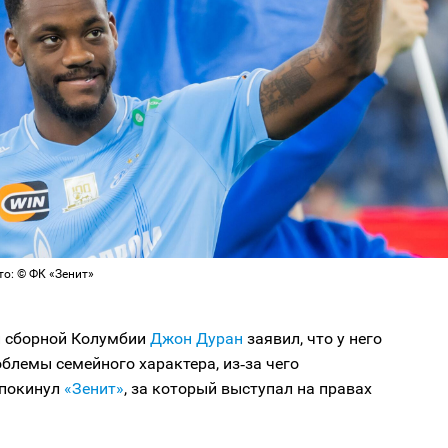
то: © ФК «Зенит»
 сборной Колумбии
Джон Дуран
заявил, что у него
блемы семейного характера, из‑за чего
 покинул
«Зенит»
, за который выступал на правах