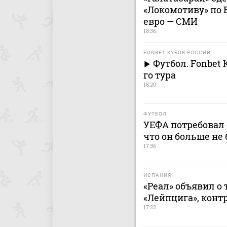
«Локомотиву» по 
евро — СМИ
18:36
FONBET КУБОК РОССИИ
Футбол. Fonbet 
го тура
18:20
ФУТБОЛ
УЕФА потребовал 
что он больше не 
17:36
ИСПАНИЯ
«Реал» объявил о
«Лейпцига», контр
17:22