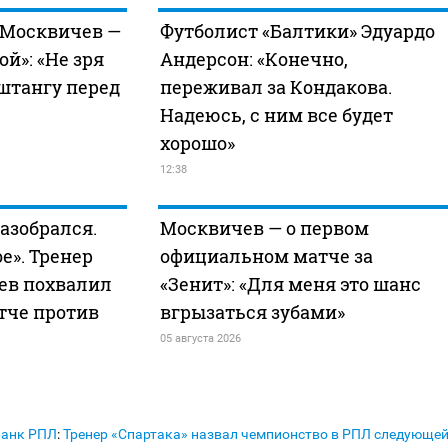
 Москвичев —
Футболист «Балтики» Эдуардо
ой»: «Не зря
Андерсон: «Конечно,
штангу перед
переживал за Кондакова.
Надеюсь, с ним все будет
хорошо»
12:38
азобрался.
Москвичев — о первом
е». Тренер
официальном матче за
ев похвалил
«Зенит»: «Для меня это шанс
атче против
вгрызаться зубами»
05 августа 2026
Банк РПЛ
:
Тренер «Спартака» назвал чемпионство в РПЛ следующе