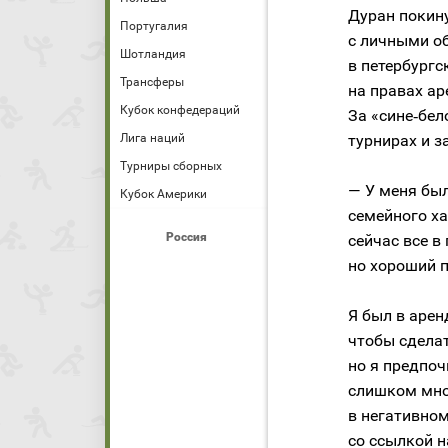
Дуран покину
Португалия
с личными о
Шотландия
в петербургс
Трансферы
на правах ар
Кубок конфедераций
За «сине‑бел
Лига наций
турнирах и з
Турниры сборных
— У меня бы
Кубок Америки
семейного ха
Россия
сейчас все в
но хороший п
Я был в арен
чтобы сделат
но я предпоч
слишком мног
в негативном
со ссылкой на