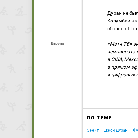
Дуран не бы
Колумбии на
сборных Порт
«Матч ТВ» э
Европа
чемпионата м
в США, Мекси
в прямом эфи
и цифровых 
ПО ТЕМЕ
Зенит
Джон Дуран
Фу