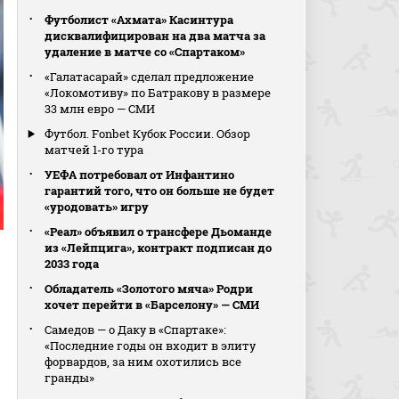
Футболист «Ахмата» Касинтура
дисквалифицирован на два матча за
удаление в матче со «Спартаком»
«Галатасарай» сделал предложение
«Локомотиву» по Батракову в размере
33 млн евро — СМИ
Футбол. Fonbet Кубок России. Обзор
матчей 1-го тура
УЕФА потребовал от Инфантино
гарантий того, что он больше не будет
«уродовать» игру
«Реал» объявил о трансфере Дьоманде
из «Лейпцига», контракт подписан до
2033 года
Обладатель «Золотого мяча» Родри
хочет перейти в «Барселону» — СМИ
Самедов — о Даку в «Спартаке»:
«Последние годы он входит в элиту
форвардов, за ним охотились все
гранды»