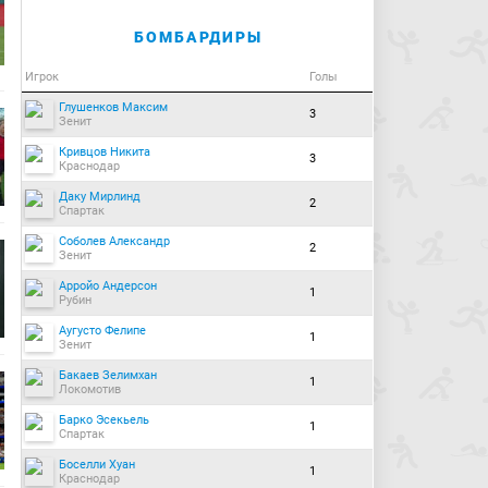
БОМБАРДИРЫ
Игрок
Голы
Глушенков Максим
3
Зенит
Кривцов Никита
3
Краснодар
Даку Мирлинд
2
Спартак
Соболев Александр
2
Зенит
Арройо Андерсон
1
Рубин
Аугусто Фелипе
1
Зенит
Бакаев Зелимхан
1
Локомотив
Барко Эсекьель
1
Спартак
Боселли Хуан
1
Краснодар