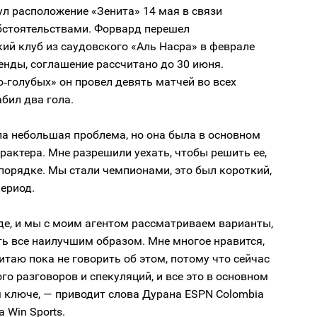
л расположение «Зенита» 14 мая в связи
бстоятельствами. Форвард перешел
кий клуб из саудовского «Аль Насра» в феврале
енды, соглашение рассчитано до 30 июня.
о‑голубых» он провел девять матчей во всех
абил два гола.
ла небольшая проблема, но она была в основном
рактера. Мне разрешили уехать, чтобы решить ее,
 порядке. Мы стали чемпионами, это был короткий,
ериод.
де, и мы с моим агентом рассматриваем варианты,
ь все наилучшим образом. Мне многое нравится,
итаю пока не говорить об этом, потому что сейчас
о разговоров и спекуляций, и все это в основном
 ключе, — приводит слова Дурана ESPN Colombia
 Win Sports.