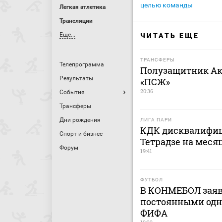
целью команды
Легкая атлетика
Трансляции
Еще...
ЧИТАТЬ ЕЩЕ
ТРАНСФЕРЫ
Телепрограмма
Полузащитник Ак
Результаты
«ПСЖ»
20:36
События
Трансферы
Дни рождения
ЛИГА ПАРИ
КДК дисквалифиц
Спорт и бизнес
Тетрадзе на меся
Форум
19:41
ФУТБОЛ
В КОНМЕБОЛ заяв
постоянными одн
ФИФА