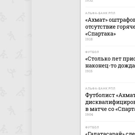
19:32
АЛЬФА-БАНК РПЛ
«Ахмат» оштрафов
отсутствие горяч
«Спартака»
19:18
ФУТБОЛ
«Столько лет при
наконец-то дожда
19:15
АЛЬФА-БАНК РПЛ
Футболист «Ахмат
дисквалифицирова
в матче со «Спар
19:04
ФУТБОЛ
«Галатасарай» сд