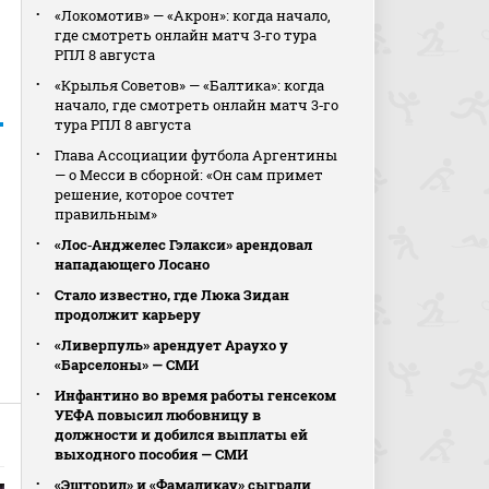
«Локомотив» — «Акрон»: когда начало,
где смотреть онлайн матч 3‑го тура
РПЛ 8 августа
«Крылья Советов» — «Балтика»: когда
начало, где смотреть онлайн матч 3‑го
тура РПЛ 8 августа
Глава Ассоциации футбола Аргентины
— о Месси в сборной: «Он сам примет
решение, которое сочтет
правильным»
«Лос‑Анджелес Гэлакси» арендовал
нападающего Лосано
Стало известно, где Люка Зидан
продолжит карьеру
«Ливерпуль» арендует Араухо у
«Барселоны» — СМИ
Инфантино во время работы генсеком
УЕФА повысил любовницу в
должности и добился выплаты ей
выходного пособия — СМИ
«Эшторил» и «Фамаликау» сыграли