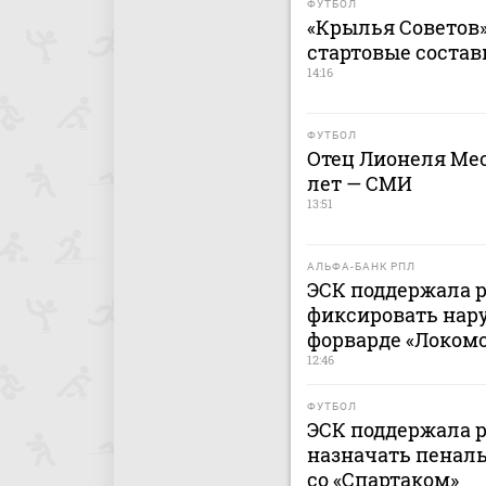
ФУТБОЛ
«Крылья Советов»
стартовые состав
14:16
ФУТБОЛ
Отец Лионеля Мес
лет — СМИ
13:51
АЛЬФА-БАНК РПЛ
ЭСК поддержала 
фиксировать нар
форварде «Локомо
12:46
ФУТБОЛ
ЭСК поддержала 
назначать пеналь
со «Спартаком»