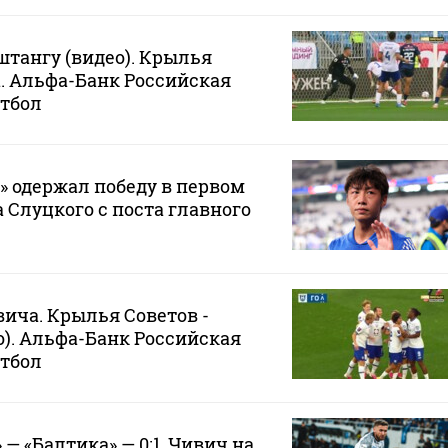
штангу (видео). Крылья
а. Альфа-Банк Российская
утбол
 одержал победу в первом
 Слуцкого с поста главного
вича. Крылья Советов -
ео). Альфа-Банк Российская
утбол
— «Балтика» — 0:1. Чивич на