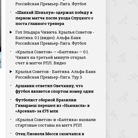
Российская Премьер-Лига. Футбол
«Шанхай Шэньхуа» одержал победу в
первом матче после ухода Слуцкого с
поста главного тренера
Гол Эльдара Чивича. Крылья Советов -
Балтика. 0:1 (видео). Альфа-Банк
Российская Премьер-Лига. Футбол
«Крылья Советов» — «Балтика» — 0:1.
Чивич на третьей минуте открыл
счет в матче РПЛ. Видео
Крылья Советов - Балтика. Альфа-Банк
Российская Премьер-Лига. Тур 3
Аршавин ответил Овечкину, что
футбол является спортом номер один
Футболист сборной Бразилии
Гимараеш перешел из «Ньюкасла» в
«Арсенал» за £75 млн
«Крылья Советов» и «Балтика» назвали
стартовые составы на матч РПЛ
Отец Лионеля Месси скончался в