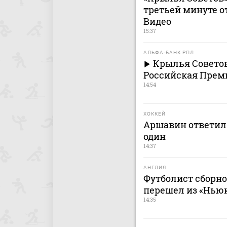
третьей минуте о
Видео
15:37
АЛЬФА-БАНК РПЛ
Крылья Советов
Российская Премь
14:54
ХОККЕЙ
Аршавин ответил 
один
14:37
АНГЛИЯ
Футболист сборн
перешел из «Ньюк
14:35