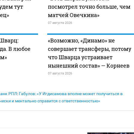
удем тут
посмотрел точно больше, чем
вец»
матчей Овечкина»
07 августа 2026
 Шварц:
«Возможно, «Динамо» не
да. В любое
совершает трансферы, потому
ем»
что Шварца устраивает
нынешний состав» — Корнеев
07 августа 2026
Банк РПЛ
:
Габулов: «У Игдисамова вполне может получиться в
чески и ментально справится с ответственностью»