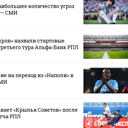
аибольшее количество угроз
 — СМИ
крон» назвали стартовые
третьего тура Альфа‑Банк РПЛ
ие на переход из «Наполи» в
СМИ
вает «Крылья Советов» после
тча РПЛ