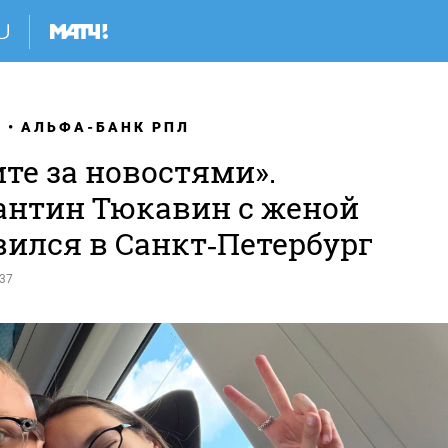
Я
АЛЬФА-БАНК РПЛ
те за новостями».
антин Тюкавин с женой
вился в Санкт‑Петербург
:37