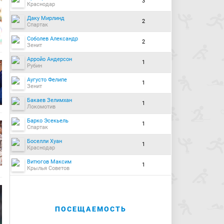
3
Краснодар
Даку Мирлинд
2
Спартак
Соболев Александр
2
Зенит
Арройо Андерсон
1
Рубин
Аугусто Фелипе
1
Зенит
Бакаев Зелимхан
1
Локомотив
Барко Эсекьель
1
Спартак
Боселли Хуан
1
Краснодар
Витюгов Максим
1
Крылья Советов
ПОСЕЩАЕМОСТЬ