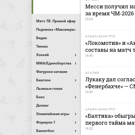
Месси получил н
за время ЧМ‑2026
16:54
Матч ТВ. Прямой эфир
Подписка «Максимум»
АЛЬФА-БАНК РПЛ
Видео
«Локомотив» и «А
Теннис
составы на матч 
Хоккей
16:45
MMA/Единоборства
Фигурное катание
ИТАЛИЯ
Лукаку дал соглас
Биатлон
«Фенербахче» — 
Лыжные гонки
16:43
Бокс
Допинг
АЛЬФА-БАНК РПЛ
Олимпийские игры
«Балтика» обыгры
первого тайма ма
Формула-1
16:22
Баскетбол