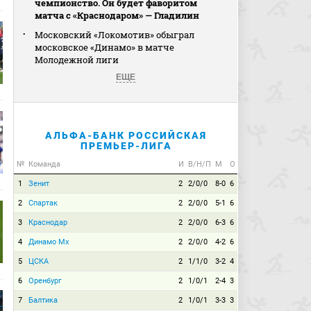
чемпионство. Он будет фаворитом
матча с «Краснодаром» — Гладилин
Московский «Локомотив» обыграл
московское «Динамо» в матче
Молодежной лиги
ЕЩЕ
АЛЬФА-БАНК РОССИЙСКАЯ
ПРЕМЬЕР-ЛИГА
№
Команда
И
В/Н/П
М
О
1
Зенит
2
2/0/0
8-0
6
2
Спартак
2
2/0/0
5-1
6
3
Краснодар
2
2/0/0
6-3
6
4
Динамо Мх
2
2/0/0
4-2
6
5
ЦСКА
2
1/1/0
3-2
4
6
Оренбург
2
1/0/1
2-4
3
7
Балтика
2
1/0/1
3-3
3