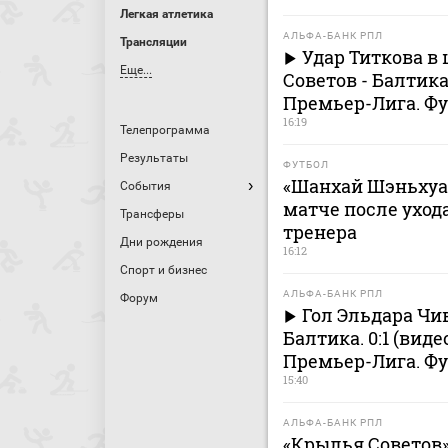
Легкая атлетика
АЛЬФА-БАНК РПЛ
Трансляции
Удар Титкова в 
Еще...
Советов - Балтик
Премьер-Лига. Ф
16:19
Телепрограмма
Результаты
ФУТБОЛ
«Шанхай Шэньхуа»
События
матче после ухода
Трансферы
тренера
Дни рождения
16:12
Спорт и бизнес
АЛЬФА-БАНК РПЛ
Форум
Гол Эльдара Чи
Балтика. 0:1 (вид
Премьер-Лига. Ф
15:40
АЛЬФА-БАНК РПЛ
«Крылья Советов» 