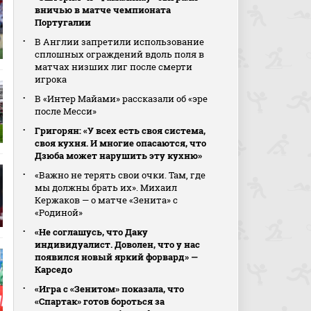
вничью в матче чемпионата
Португалии
В Англии запретили использование
сплошных ограждений вдоль поля в
матчах низших лиг после смерти
игрока
В «Интер Майами» рассказали об «эре
после Месси»
Григорян: «У всех есть своя система,
своя кухня. И многие опасаются, что
Дзюба может нарушить эту кухню»
«Важно не терять свои очки. Там, где
мы должны брать их». Михаил
Кержаков — о матче «Зенита» с
«Родиной»
«Не соглашусь, что Даку
индивидуалист. Доволен, что у нас
появился новый яркий форвард» —
Карседо
«Игра с «Зенитом» показала, что
«Спартак» готов бороться за