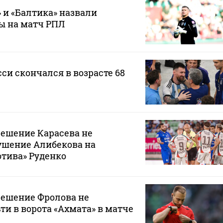
 и «Балтика» назвали
ы на матч РПЛ
си скончался в возрасте 68
решение Карасева не
ушение Алибекова на
тива» Руденко
решение Фролова не
ти в ворота «Ахмата» в матче