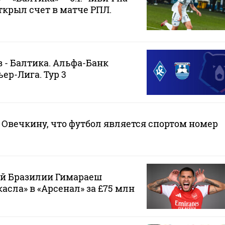
ткрыл счет в матче РПЛ.
 - Балтика. Альфа-Банк
ер-Лига. Тур 3
Овечкину, что футбол является спортом номер
ой Бразилии Гимараеш
асла» в «Арсенал» за £75 млн