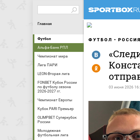
Главная
Футбол
ФУТБОЛ
РОССИ
Альфа-Банк РПЛ
«Следи
R
Чемпионат мира
Конст
Лига ПАРИ
Y
отпра
LEON-Вторая лига
FONBET Кубок России
по футболу сезона
03 июня 2026 16
2026-2027 гг.
Чемпионат Европы
Кубок PARI Премьер
OLIMPBET Суперкубок
России
Молодежная
футбольная лига