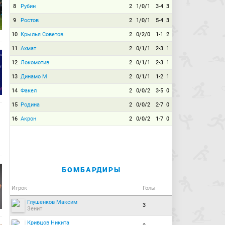
8
Рубин
2
1/0/1
3-4
3
9
Ростов
2
1/0/1
5-4
3
10
Крылья Советов
2
0/2/0
1-1
2
11
Ахмат
2
0/1/1
2-3
1
12
Локомотив
2
0/1/1
2-3
1
13
Динамо М
2
0/1/1
1-2
1
14
Факел
2
0/0/2
3-5
0
15
Родина
2
0/0/2
2-7
0
16
Акрон
2
0/0/2
1-7
0
БОМБАРДИРЫ
Игрок
Голы
Глушенков Максим
3
Зенит
Кривцов Никита