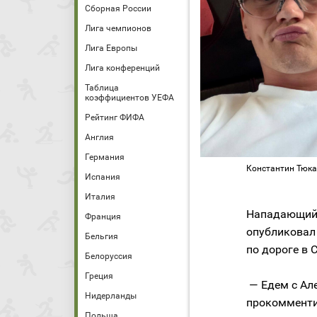
Сборная России
Лига чемпионов
Лига Европы
Лига конференций
Таблица
коэффициентов УЕФА
Рейтинг ФИФА
Англия
Германия
Константин Тюка
Испания
Италия
Нападающий 
Франция
опубликовал
Бельгия
по дороге в 
Белоруссия
Греция
— Едем с Але
Нидерланды
прокомменти
Польша