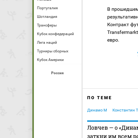
Португалия
В прошедшем 
результативн
Шотландия
Контракт фут
Трансферы
Transfermark
Кубок конфедераций
евро.
Лига наций
Турниры сборных
Кубок Америки
Россия
ПО ТЕМЕ
Динамо М
Константин 
Ловчев — о «Дина
заткни им всем р