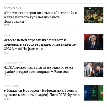
ПОРТУГАЛИЯ
«Спортинг» сыграл вничью с «Эштрелой» в
матче первого тура чемпионата
Португалии
01:55
ФУТБОЛ
«Кто‑то целенаправленно пытается
подорвать авторитет нашего президента».
ФИФА — об Инфантино
01:47
АЛЬФА-БАНК РПЛ
«ЦСКА может наступить на одни и те же
грабли второй год подряд» — Радимов
00:59
ЛИГА ПАРИ
Нижний Новгород - Нефтехимик. Голы и
лучшие моменты (видео). Лига PARI. Футбол
00:38