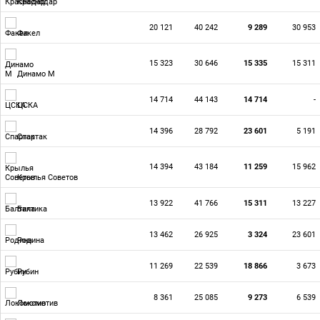
Краснодар
20 121
40 242
9 289
30 953
Факел
15 323
30 646
15 335
15 311
Динамо М
14 714
44 143
14 714
-
ЦСКА
14 396
28 792
23 601
5 191
Спартак
14 394
43 184
11 259
15 962
Крылья Советов
13 922
41 766
15 311
13 227
Балтика
13 462
26 925
3 324
23 601
Родина
11 269
22 539
18 866
3 673
Рубин
8 361
25 085
9 273
6 539
Локомотив