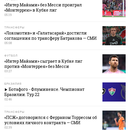
«Интер Майами» без Месси проиграл
«Монтеррею» в Кубке лиг
05:19
ТРАНСФЕРЫ
«Локомотив» и «Галатасарай» достигли
соглашения по трансферу Батракова — СМИ
05:08
ФУТБОЛ
«Интер Майами» сыграет в Кубке лиг
против «Монтеррея» без Месси
03:27
БРАЗИЛИЯ
Ботафого - Флуминенсе. Чемпионат
Бразилии. Тур 22
02:46
ТРАНСФЕРЫ
«ПСЖ» договорился с Ферраном Торресом об
условиях личного контракта — СМИ
02:39