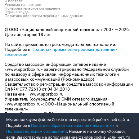
О портале
Реклама на портале
Пользовательское соглашение
Охрана труда
Политика обработки персональных данных
© ООО «Национальный спортивный телеканал» 2007 — 2026.
Для лиц старше 18 лет
На сайте применяются рекомендательные технологии.
Подробнее в
Правилах применения рекомендательных
технологий
Средство массовой информации сетевое издание
«www.sportbox.ru» зарегистрировано Федеральной службой
по надзору в сфере связи, информационных технологий
и массовых коммуникаций (Роскомнадзор).
Свидетельство о регистрации средства массовой информации
Эл № ФС77-72613 от 04.04.2018
Название — www.sportbox.ru
Учредитель (соучредители) СМИ сетевого издания
«www.sportbox.ru»: ООО «Национальный спортивный
телеканал»
Главный редактор СМИ сетевого издания «www.sportbox.ru»:
Конов В.А.
Мы используем файлы Сookie для корректной работы веб-сайта.
Номер телефона редакции СМИ сетевого издания
Подробнее в
Политике обработки персональных данных
и
«www.sportbox.ru»: +7 (495) 653 8419
Пользовательском соглашении
. Нажмите на кнопку «Хорошо»,
Адрес электронной почты редакции СМИ сетевого издания
если Вы согласны на использование файлов cookie. Если нет, то
«www.sportbox.ru»: editor@sportbox.ru