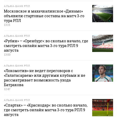
АЛЬФА-БАНК РПЛ
Московское и махачкалинское «Динамо»
объявили стартовые составы на матч 3‑го
тура РПЛ
13:15
АЛЬФА-БАНК РПЛ
«Рубин» — «Оренбург»: во сколько начало, где
смотреть онлайн матча 3‑го тура РПЛ 9
августа
13:00
АЛЬФА-БАНК РПЛ
«Локомотив» не ведет переговоров с
«Галатасараем» или другими клубами и не
рассматривает возможность ухода
Батракова
12:47
АЛЬФА-БАНК РПЛ
«Спартак» — «Краснодар»: во сколько начало,
где смотреть онлайн матча 3‑го тура РПЛ 9
августа