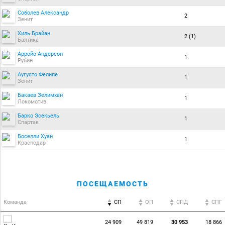
Соболев Александр
2
Зенит
Хиль Брайан
2 (1)
Балтика
Арройо Андерсон
1
Рубин
Аугусто Фелипе
1
Зенит
Бакаев Зелимхан
1
Локомотив
Барко Эсекьель
1
Спартак
Боселли Хуан
1
Краснодар
ПОСЕЩАЕМОСТЬ
Команда
СП
ОП
CПД
CПГ
24 909
49 819
30 953
18 866