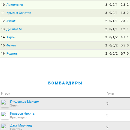
10
Локомотив
3
0/2/1
2-3
2
11
Крылья Советов
3
0/2/1
1-3
2
12
Ахмат
2
0/1/1
2-3
1
13
Динамо М
2
0/1/1
1-2
1
14
Акрон
3
0/1/2
1-7
1
15
Факел
2
0/0/2
3-5
0
16
Родина
2
0/0/2
2-7
0
БОМБАРДИРЫ
Игрок
Голы
Глушенков Максим
3
Зенит
Кривцов Никита
3
Краснодар
Даку Мирлинд
2
Спартак