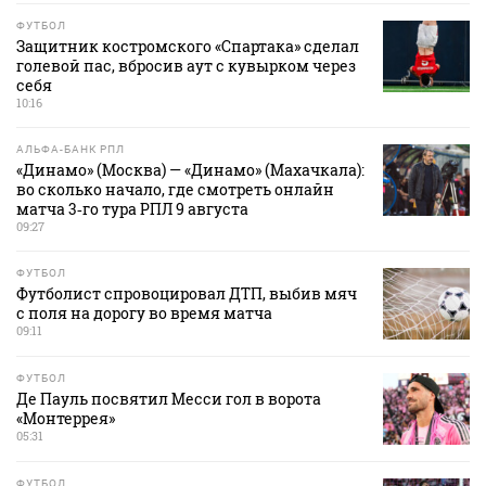
ФУТБОЛ
Защитник костромского «Спартака» сделал
голевой пас, вбросив аут с кувырком через
себя
10:16
АЛЬФА-БАНК РПЛ
«Динамо» (Москва) — «Динамо» (Махачкала):
во сколько начало, где смотреть онлайн
матча 3‑го тура РПЛ 9 августа
09:27
ФУТБОЛ
Футболист спровоцировал ДТП, выбив мяч
с поля на дорогу во время матча
09:11
ФУТБОЛ
Де Пауль посвятил Месси гол в ворота
«Монтеррея»
05:31
ФУТБОЛ