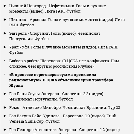
Нижний Новгород - Нефтехимик. Голы и лучшие
моменты (видео). Лига PARI. Футбол
Шинник - Арсенал. Голы и лучшие моменты (видео). Лига
PARI. Футбол
Эштрела - Спортинг. Голы (видео). Чемпионат
Португалии. Футбол
Урал - Уфа. Голы и лучшие моменты (видео). Лига PARI.
Футбол
Бабаев о работе Шевелева: «В ЦСКА нет конфликта. Нам
сложнее, чем другим российским клубам»
«В процессе переговоров сумма превысила
рациональную». В ЦСКА объяснили срыв трансфера
Жуана
Гол Бени Соузы. Эштрела - Спортинг. 2:2 (видео).
Чемпионат Португалии. Футбол
Ремо - Атлетико Минейро. Чемпионат Бразилии. Тур 22
Гол Вакуна Байо. Удинезе - Барселона. 1:0 (видео). Friuli
Venezia Giulia Cup. Футбол
Гол Леандро Антонетти. Эштрела - Спортинг. 1:2 (видео).