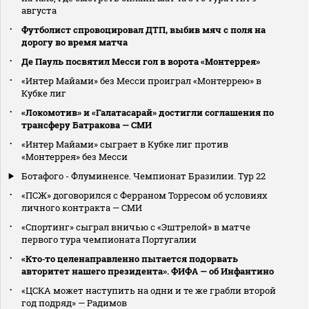
августа
Футболист спровоцировал ДТП, выбив мяч с поля на
дорогу во время матча
Де Пауль посвятил Месси гол в ворота «Монтеррея»
«Интер Майами» без Месси проиграл «Монтеррею» в
Кубке лиг
«Локомотив» и «Галатасарай» достигли соглашения по
трансферу Батракова — СМИ
«Интер Майами» сыграет в Кубке лиг против
«Монтеррея» без Месси
Ботафого - Флуминенсе. Чемпионат Бразилии. Тур 22
«ПСЖ» договорился с Ферраном Торресом об условиях
личного контракта — СМИ
«Спортинг» сыграл вничью с «Эштрелой» в матче
первого тура чемпионата Португалии
«Кто‑то целенаправленно пытается подорвать
авторитет нашего президента». ФИФА — об Инфантино
«ЦСКА может наступить на одни и те же грабли второй
год подряд» — Радимов