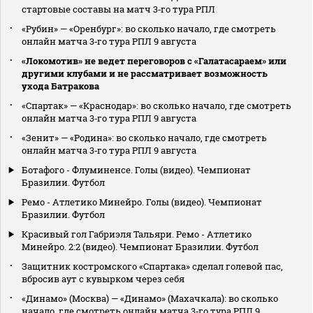
стартовые составы на матч 3‑го тура РПЛ
«Рубин» — «Оренбург»: во сколько начало, где смотреть
онлайн матча 3‑го тура РПЛ 9 августа
«Локомотив» не ведет переговоров с «Галатасараем» или
другими клубами и не рассматривает возможность
ухода Батракова
«Спартак» — «Краснодар»: во сколько начало, где смотреть
онлайн матча 3‑го тура РПЛ 9 августа
«Зенит» — «Родина»: во сколько начало, где смотреть
онлайн матча 3‑го тура РПЛ 9 августа
Ботафого - Флуминенсе. Голы (видео). Чемпионат
Бразилии. Футбол
Ремо - Атлетико Минейро. Голы (видео). Чемпионат
Бразилии. Футбол
Красивый гол Габриэля Тальяри. Ремо - Атлетико
Минейро. 2:2 (видео). Чемпионат Бразилии. Футбол
Защитник костромского «Спартака» сделал голевой пас,
вбросив аут с кувырком через себя
«Динамо» (Москва) — «Динамо» (Махачкала): во сколько
начало, где смотреть онлайн матча 3‑го тура РПЛ 9