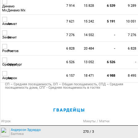
7 914
15 828
6 539
9 289
Динамо Мх
7 621
15 242
5 191
10 051
Ахмат
7 276
14 552
-
7 276
Зенит
6 828
20 484
-
6 828
Ростов
6 526
13 052
6 526
-
Оренбург
6 157
18 471
4 988
8 495
Акрон
СП – Средняя посещаемость, ОП – Общая посещаемость, СПД – Средняя
посещаемость дома, СПГ - Средняя посещаемость в гостях
ГВАРДЕЙЦЫ
Игрок
Минуты / Матчи
Андерсон Эдуардо
270 / 3
Балтика