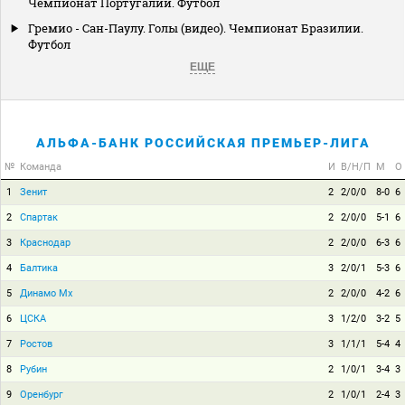
Чемпионат Португалии. Футбол
Гремио - Сан-Паулу. Голы (видео). Чемпионат Бразилии.
Футбол
ЕЩЕ
АЛЬФА-БАНК РОССИЙСКАЯ ПРЕМЬЕР-ЛИГА
№
Команда
И
В/Н/П
М
О
1
Зенит
2
2/0/0
8-0
6
2
Спартак
2
2/0/0
5-1
6
3
Краснодар
2
2/0/0
6-3
6
4
Балтика
3
2/0/1
5-3
6
5
Динамо Мх
2
2/0/0
4-2
6
6
ЦСКА
3
1/2/0
3-2
5
7
Ростов
3
1/1/1
5-4
4
8
Рубин
2
1/0/1
3-4
3
9
Оренбург
2
1/0/1
2-4
3