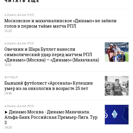
ЧИТАТЬ ЕЩЕ
АЛЬФА-БАНК РПЛ
Московское и махачкалинское «Динамо» не забили
голов в первом тайме матча РПЛ
15:20
АЛЬФА-БАНК РПЛ
Овечкин и Шара Буллет нанесли
символический удар перед матчем РПЛ
«Динамо» (Москва) — «Динамо» (Махачкала)
15:01
ФУТБОЛ
Бывший футболист «Арсенала» Кулешин
умер из‑за онкологии в возрасте 25 лет
14:46
АЛЬФА-БАНК РПЛ
Динамо Москва - Динамо Махачкала.
Альфа-Банк Российская Премьер-Лига. Тур
3
14:20