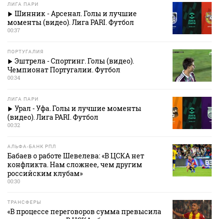
ЛИГА ПАРИ
Шинник - Арсенал. Голы и лучшие
моменты (видео). Лига PARI. Футбол
00:37
ПОРТУГАЛИЯ
Эштрела - Спортинг. Голы (видео).
Чемпионат Португалии. Футбол
00:34
ЛИГА ПАРИ
Урал - Уфа. Голы и лучшие моменты
(видео). Лига PARI. Футбол
00:32
АЛЬФА-БАНК РПЛ
Бабаев о работе Шевелева: «В ЦСКА нет
конфликта. Нам сложнее, чем другим
российским клубам»
00:30
ТРАНСФЕРЫ
«В процессе переговоров сумма превысила