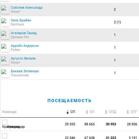
Соболев Александр
2
Зенит
Хиль Брайан
2 (1)
Балтика
Агаларов Гамид
1
Динамо Мх
Арройо Андерсон
1
Рубин
Аугусто Фелипе
1
Зенит
Бакаев Зелимхан
1
Локомотив
ПОСЕЩАЕМОСТЬ
Команда
СП
ОП
CПД
CПГ
29 555
88 665
30 953
28 856
Краснодар
22 546
67 638
31 223
5 191