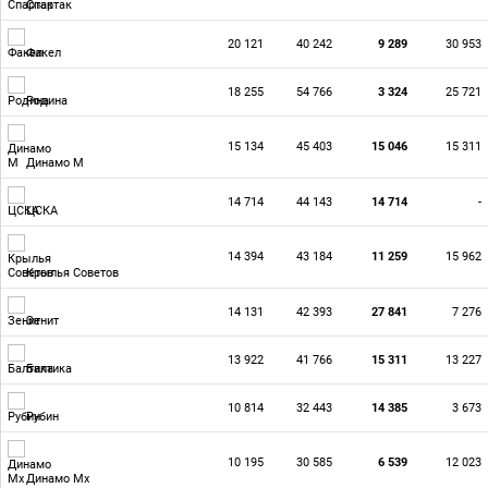
Спартак
20 121
40 242
9 289
30 953
Факел
18 255
54 766
3 324
25 721
Родина
15 134
45 403
15 046
15 311
Динамо М
14 714
44 143
14 714
-
ЦСКА
14 394
43 184
11 259
15 962
Крылья Советов
14 131
42 393
27 841
7 276
Зенит
13 922
41 766
15 311
13 227
Балтика
10 814
32 443
14 385
3 673
Рубин
10 195
30 585
6 539
12 023
Динамо Мх