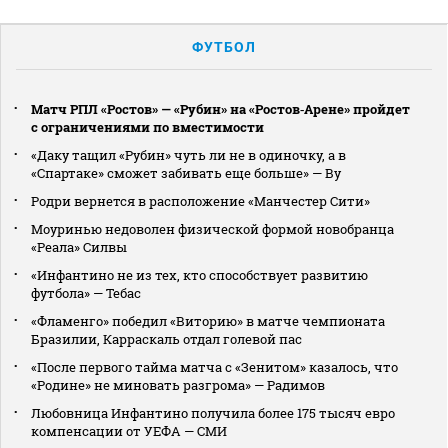
ФУТБОЛ
Матч РПЛ «Ростов» — «Рубин» на «Ростов‑Арене» пройдет
с ограничениями по вместимости
«Даку тащил «Рубин» чуть ли не в одиночку, а в
«Спартаке» сможет забивать еще больше» — Ву
Родри вернется в расположение «Манчестер Сити»
Моуринью недоволен физической формой новобранца
«Реала» Силвы
«Инфантино не из тех, кто способствует развитию
футбола» — Тебас
«Фламенго» победил «Виторию» в матче чемпионата
Бразилии, Карраскаль отдал голевой пас
«После первого тайма матча с «Зенитом» казалось, что
«Родине» не миновать разгрома» — Радимов
Любовница Инфантино получила более 175 тысяч евро
компенсации от УЕФА — СМИ