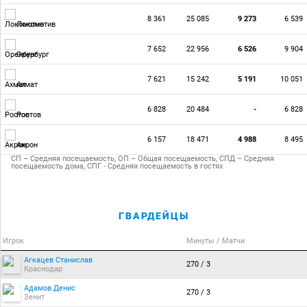
8 361
25 085
9 273
6 539
Локомотив
7 652
22 956
6 526
9 904
Оренбург
7 621
15 242
5 191
10 051
Ахмат
6 828
20 484
-
6 828
Ростов
6 157
18 471
4 988
8 495
Акрон
СП – Средняя посещаемость, ОП – Общая посещаемость, СПД – Средняя
посещаемость дома, СПГ - Средняя посещаемость в гостях
ГВАРДЕЙЦЫ
Игрок
Минуты / Матчи
Агкацев Станислав
270 / 3
Краснодар
Адамов Денис
270 / 3
Зенит