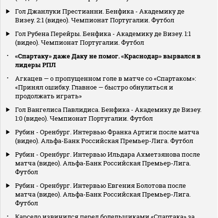
Гол Джанлуки Престианни. Бенфика - Академику де
Визеу. 2:1 (видео). Чемпионат Португалии. Футбол
Гол Рубена Перейры. Бенфика - Академику де Визеу. 1:1
(видео). Чемпионат Португалии. Футбол
«Спартаку» даже Даку не помог. «Краснодар» вырвался в
лидеры РПЛ
Агкацев — о пропущенном голе в матче со «Спартаком»:
«Принял ошибку. Главное — быстро обнулиться и
продолжать играть»
Гол Вангелиса Павлидиса. Бенфика - Академику де Визеу.
1:0 (видео). Чемпионат Португалии. Футбол
Рубин - Оренбург. Интервью Франка Артиги после матча
(видео). Альфа-Банк Российская Премьер-Лига. Футбол
Рубин - Оренбург. Интервью Ильдара Ахметзянова после
матча (видео). Альфа-Банк Российская Премьер-Лига.
Футбол
Рубин - Оренбург. Интервью Евгения Болотова после
матча (видео). Альфа-Банк Российская Премьер-Лига.
Футбол
Карседо извинился перед болельщиками «Спартака» за