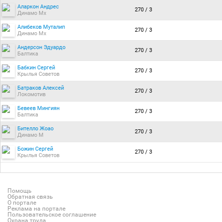
Аларкон Андрес
270 / 3
Динамо Мх
Алибеков Муталип
270 / 3
Динамо Мх
Андерсон Эдуардо
270 / 3
Балтика
Бабкин Сергей
270 / 3
Крылья Советов
Батраков Алексей
270 / 3
Локомотив
Бевеев Мингиян
270 / 3
Балтика
Бителло Жоао
270 / 3
Динамо М
Божин Сергей
270 / 3
Крылья Советов
Помощь
Обратная связь
О портале
Реклама на портале
Пользовательское соглашение
Охрана труда