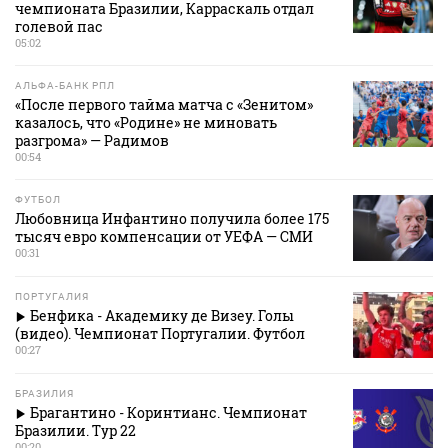
чемпионата Бразилии, Карраскаль отдал
голевой пас
05:02
АЛЬФА-БАНК РПЛ
«После первого тайма матча с «Зенитом»
казалось, что «Родине» не миновать
разгрома» — Радимов
00:54
ФУТБОЛ
Любовница Инфантино получила более 175
тысяч евро компенсации от УЕФА — СМИ
00:31
ПОРТУГАЛИЯ
Бенфика - Академику де Визеу. Голы
(видео). Чемпионат Португалии. Футбол
00:27
БРАЗИЛИЯ
Брагантино - Коринтианс. Чемпионат
Бразилии. Тур 22
00:20