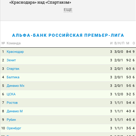
«Краснодара» над «Спартаком»
ЕЩЕ
АЛЬФА-БАНК РОССИЙСКАЯ ПРЕМЬЕР-ЛИГА
№
Команда
И
В/Н/П
М
О
1
Краснодар
3
3/0/0
8-4
9
2
Зенит
3
2/0/1
9-2
6
3
Спартак
3
2/0/1
6-3
6
4
Балтика
3
2/0/1
5-3
6
5
Динамо Мх
3
2/0/1
5-5
6
6
ЦСКА
3
1/2/0
3-2
5
7
Ростов
3
1/1/1
5-4
4
8
Динамо М
3
1/1/1
4-3
4
9
Рубин
3
1/1/1
4-5
4
10
Оренбург
3
1/1/1
3-5
4