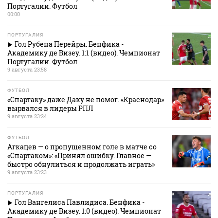
Португалии. Футбол
00:00
ПОРТУГАЛИЯ
Гол Рубена Перейры. Бенфика -
Академику де Визеу. 1:1 (видео). Чемпионат
Португалии. Футбол
9 августа 23:58
ФУТБОЛ
«Спартаку» даже Даку не помог. «Краснодар»
вырвался в лидеры РПЛ
9 августа 23:24
ФУТБОЛ
Агкацев — о пропущенном голе в матче со
«Спартаком»: «Принял ошибку. Главное —
быстро обнулиться и продолжать играть»
9 августа 23:23
ПОРТУГАЛИЯ
Гол Вангелиса Павлидиса. Бенфика -
Академику де Визеу. 1:0 (видео). Чемпионат