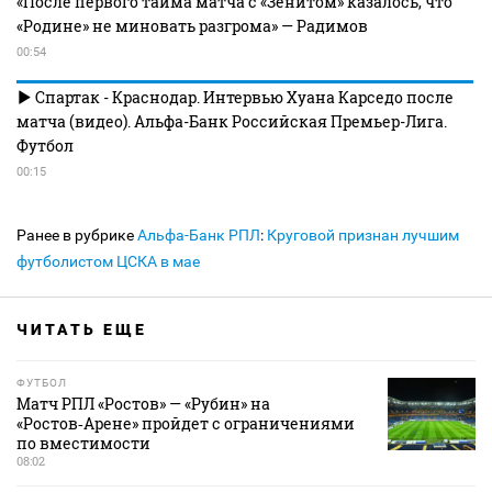
«После первого тайма матча с «Зенитом» казалось, что
«Родине» не миновать разгрома» — Радимов
00:54
Спартак - Краснодар. Интервью Хуана Карседо после
матча (видео). Альфа-Банк Российская Премьер-Лига.
Футбол
00:15
Ранее в рубрике
Альфа-Банк РПЛ
:
Круговой признан лучшим
футболистом ЦСКА в мае
ЧИТАТЬ ЕЩЕ
ФУТБОЛ
Матч РПЛ «Ростов» — «Рубин» на
«Ростов‑Арене» пройдет с ограничениями
по вместимости
08:02