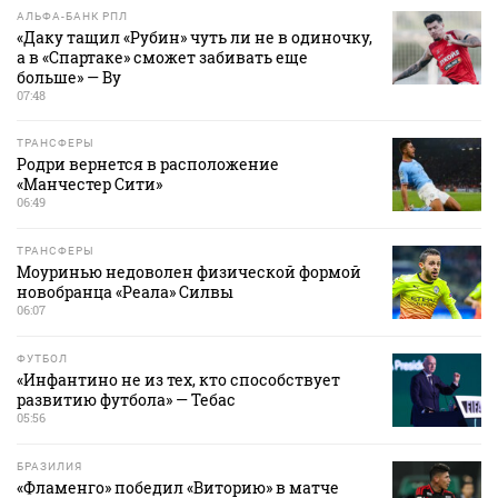
АЛЬФА-БАНК РПЛ
«Даку тащил «Рубин» чуть ли не в одиночку,
а в «Спартаке» сможет забивать еще
больше» — Ву
07:48
ТРАНСФЕРЫ
Родри вернется в расположение
«Манчестер Сити»
06:49
ТРАНСФЕРЫ
Моуринью недоволен физической формой
новобранца «Реала» Силвы
06:07
ФУТБОЛ
«Инфантино не из тех, кто способствует
развитию футбола» — Тебас
05:56
БРАЗИЛИЯ
«Фламенго» победил «Виторию» в матче