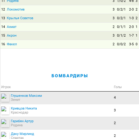
11
Родина
3
1/0/2
4-8
3
12
Локомотив
3
0/2/1
2-3
2
13
Крылья Советов
3
0/2/1
1-3
2
14
Ахмат
2
0/1/1
2-3
1
15
Акрон
3
0/1/2
1-7
1
16
Факел
2
0/0/2
3-5
0
БОМБАРДИРЫ
Игрок
Голы
Глушенков Максим
4
Зенит
Кривцов Никита
3
Краснодар
Гарибян Артур
2
Родина
Даку Мирлинд
2
Спартак