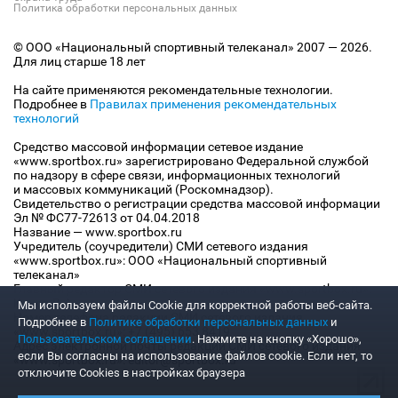
Политика обработки персональных данных
© ООО «Национальный спортивный телеканал» 2007 — 2026.
Для лиц старше 18 лет
На сайте применяются рекомендательные технологии.
Подробнее в
Правилах применения рекомендательных
технологий
Средство массовой информации сетевое издание
«www.sportbox.ru» зарегистрировано Федеральной службой
по надзору в сфере связи, информационных технологий
и массовых коммуникаций (Роскомнадзор).
Свидетельство о регистрации средства массовой информации
Эл № ФС77-72613 от 04.04.2018
Название — www.sportbox.ru
Учредитель (соучредители) СМИ сетевого издания
«www.sportbox.ru»: ООО «Национальный спортивный
телеканал»
Главный редактор СМИ сетевого издания «www.sportbox.ru»:
Конов В.А.
Мы используем файлы Сookie для корректной работы веб-сайта.
Номер телефона редакции СМИ сетевого издания
Подробнее в
Политике обработки персональных данных
и
«www.sportbox.ru»: +7 (495) 653 8419
Пользовательском соглашении
. Нажмите на кнопку «Хорошо»,
Адрес электронной почты редакции СМИ сетевого издания
если Вы согласны на использование файлов cookie. Если нет, то
«www.sportbox.ru»: editor@sportbox.ru
отключите Cookies в настройках браузера