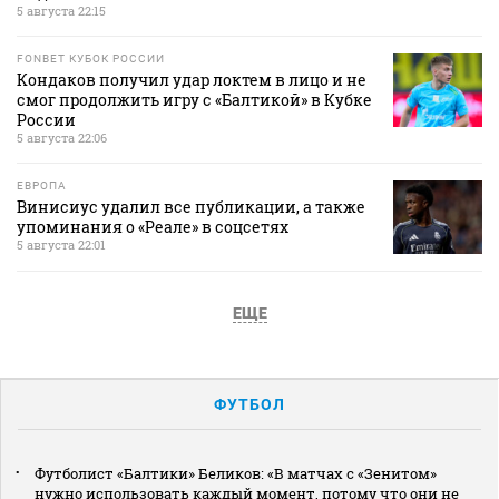
5 августа 22:15
FONBET КУБОК РОССИИ
Кондаков получил удар локтем в лицо и не
смог продолжить игру с «Балтикой» в Кубке
России
5 августа 22:06
ЕВРОПА
Винисиус удалил все публикации, а также
упоминания о «Реале» в соцсетях
5 августа 22:01
ЕЩЕ
ФУТБОЛ
Футболист «Балтики» Беликов: «В матчах с «Зенитом»
нужно использовать каждый момент, потому что они не