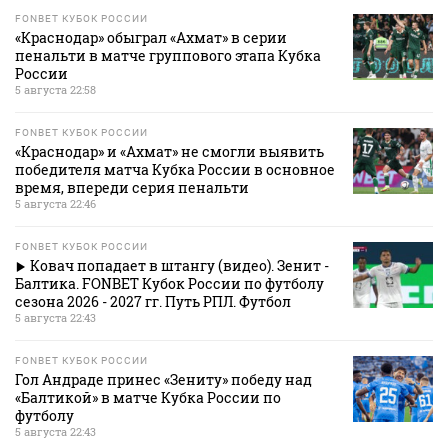
FONBET КУБОК РОССИИ
«Краснодар» обыграл «Ахмат» в серии
пенальти в матче группового этапа Кубка
России
5 августа 22:58
FONBET КУБОК РОССИИ
«Краснодар» и «Ахмат» не смогли выявить
победителя матча Кубка России в основное
время, впереди серия пенальти
5 августа 22:46
FONBET КУБОК РОССИИ
Ковач попадает в штангу (видео). Зенит -
Балтика. FONBET Кубок России по футболу
сезона 2026 - 2027 гг. Путь РПЛ. Футбол
5 августа 22:43
FONBET КУБОК РОССИИ
Гол Андраде принес «Зениту» победу над
«Балтикой» в матче Кубка России по
футболу
5 августа 22:43