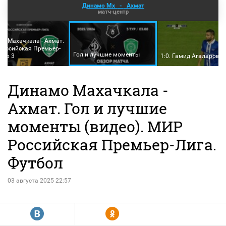
Динамо Мх
-
Ахмат
матч-центр
о Махачкала - Ахмат.
оссийская Премьер-
Гол и лучшие моменты
 Тур 3
1:0. Гамид Агаларов
Динамо Махачкала -
Ахмат. Гол и лучшие
моменты (видео). МИР
Российская Премьер-Лига.
Футбол
03 августа 2025 22:57
R
Y