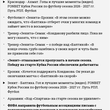
Краснодар - Ахмат. Голы и лучшие моменты (видео).
FONBET Кубок России по футболу сезона 2026 - 2027 гг.
Путь РПЛ. Футбол
Футболист «Зенита» Ерохин: «В этом сезоне можно
ожидать, что «Балтика» отберет очки у многих команд и
займет место в восьмерке»
Тренер «Зенита» Семак: «Кондакову разбили лицо. Пока не
могу сказать, что с ним»
Тренер «Зенита» Семак — о победе над «Балтикой»: «В
конце очень грубо ошиблись у своих ворот и чуть было
не привезли себе гол»
«Зенит» отказывается пропускать в начале сезона.
Победу на старте Кубка России обеспечили дебютанты
Ерохин: «Хочется поддержать Кондакова. Он уехал до
окончания матча с «Балтикой» на скорой»
Зенит - Балтика. Гол и лучшие моменты (видео). FONBET
Кубок России по футболу сезона 2026 - 2027 гг. Путь РПЛ.
Футбол
Аршавин: «Ход «Спартака» на старте сезона не удивляет»
ФИФА направила футбольным ассоциациям письма с
подготовленными текстами в поддержку переизбрания