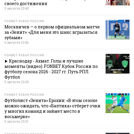
своего достижения
5 августа 23:43
FONBET КУБОК РОССИИ
Москвичев — о первом официальном матче
за «Зенит»: «Для меня это шанс вгрызаться
зубами»
5 августа 23:42
FONBET КУБОК РОССИИ
Краснодар - Ахмат. Голы и лучшие
моменты (видео). FONBET Кубок России по
футболу сезона 2026 - 2027 гг. Путь РПЛ.
Футбол
5 августа 23:39
FONBET КУБОК РОССИИ
Футболист «Зенита» Ерохин: «В этом сезоне
можно ожидать, что «Балтика» отберет очки
у многих команд и займет место в
восьмерке»
5 августа 23:31