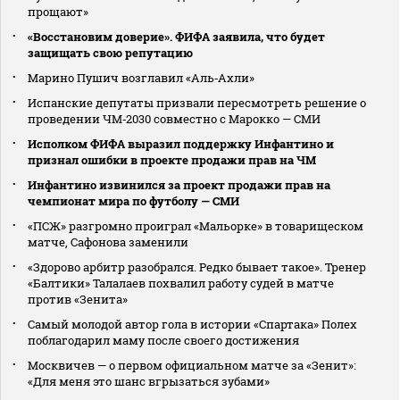
прощают»
«Восстановим доверие». ФИФА заявила, что будет
защищать свою репутацию
Марино Пушич возглавил «Аль‑Ахли»
Испанские депутаты призвали пересмотреть решение о
проведении ЧМ‑2030 совместно с Марокко — СМИ
Исполком ФИФА выразил поддержку Инфантино и
признал ошибки в проекте продажи прав на ЧМ
Инфантино извинился за проект продажи прав на
чемпионат мира по футболу — СМИ
«ПСЖ» разгромно проиграл «Мальорке» в товарищеском
матче, Сафонова заменили
«Здорово арбитр разобрался. Редко бывает такое». Тренер
«Балтики» Талалаев похвалил работу судей в матче
против «Зенита»
Самый молодой автор гола в истории «Спартака» Полех
поблагодарил маму после своего достижения
Москвичев — о первом официальном матче за «Зенит»:
«Для меня это шанс вгрызаться зубами»