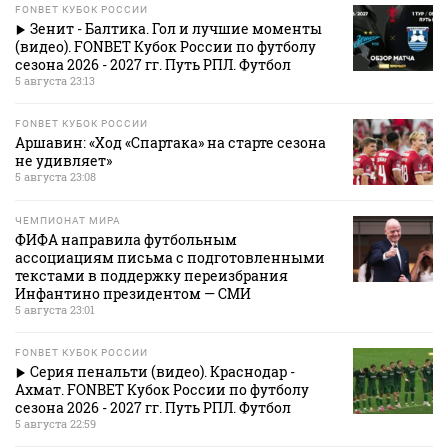
FONBET КУБОК РОССИИ
Зенит - Балтика. Гол и лучшие моменты
(видео). FONBET Кубок России по футболу
сезона 2026 - 2027 гг. Путь РПЛ. Футбол
5 августа 23:13
FONBET КУБОК РОССИИ
Аршавин: «Ход «Спартака» на старте сезона
не удивляет»
5 августа 23:08
ЧЕМПИОНАТ МИРА
ФИФА направила футбольным
ассоциациям письма с подготовленными
текстами в поддержку переизбрания
Инфантино президентом — СМИ
5 августа 23:01
FONBET КУБОК РОССИИ
Серия пенальти (видео). Краснодар -
Ахмат. FONBET Кубок России по футболу
сезона 2026 - 2027 гг. Путь РПЛ. Футбол
5 августа 22:59