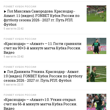
FONBET КУБОК РОССИИ
Гол Максима Самородова. Краснодар -
Ахмат. 1:1 (видео). FONBET Кубок России по
футболу сезона 2026 - 2027 гг. Путь РПЛ.
Футбол
5 августа 22:42
FONBET КУБОК РОССИИ
«Краснодар» — «Ахмат» — 1:1. Гости сравняли
счет на 90+3‑й минуте матча Кубка России.
Видео
5 августа 22:42
FONBET КУБОК РОССИИ
Гол Даниила Уткина. Краснодар - Ахмат.
1:0 (видео). FONBET Кубок России по футболу
сезона 2026 - 2027 гг. Путь РПЛ. Футбол
5 августа 22:15
FONBET КУБОК РОССИИ
«Краснодар» — «Ахмат» 1:0. Уткин открыл
счет на 66‑й минуте матча Кубка России.
Видео