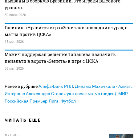
вызваны в сборную Бразилии. Это игроки высокого
уровня»
30 июня 2026
Гасилин: «Нравится игра «Зенита» в последних турах, с
матча против ЦСКА»
15 мая 2026
Мажич поддержал решение Танашева назначить
пенальти в ворота «Зенита» в игре с ЦСКА
06 мая 2026
Ранее в рубрике
Альфа-Банк РПЛ
:
Динамо Махачкала - Ахмат.
Интервью Александра Сторожука после матча (видео). МИР
Российская Премьер-Лига. Футбол
ЧИТАТЬ ЕЩЕ
ФУТБОЛ