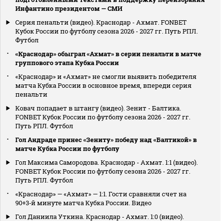
Инфантино президентом — СМИ
Серия пенальти (видео). Краснодар - Ахмат. FONBET
Кубок России по футболу сезона 2026 - 2027 гг. Путь РПЛ.
Футбол
«Краснодар» обыграл «Ахмат» в серии пенальти в матче
группового этапа Кубка России
«Краснодар» и «Ахмат» не смогли выявить победителя
матча Кубка России в основное время, впереди серия
пенальти
Ковач попадает в штангу (видео). Зенит - Балтика.
FONBET Кубок России по футболу сезона 2026 - 2027 гг.
Путь РПЛ. Футбол
Гол Андраде принес «Зениту» победу над «Балтикой» в
матче Кубка России по футболу
Гол Максима Самородова. Краснодар - Ахмат. 1:1 (видео).
FONBET Кубок России по футболу сезона 2026 - 2027 гг.
Путь РПЛ. Футбол
«Краснодар» — «Ахмат» — 1:1. Гости сравняли счет на
90+3‑й минуте матча Кубка России. Видео
Гол Даниила Уткина. Краснодар - Ахмат. 1:0 (видео).