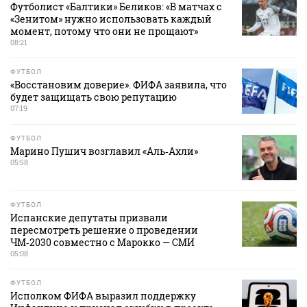
Футболист «Балтики» Беликов: «В матчах с
«Зенитом» нужно использовать каждый
момент, потому что они не прощают»
08:21
ФУТБОЛ
«Восстановим доверие». ФИФА заявила, что
будет защищать свою репутацию
07:19
ФУТБОЛ
Марино Пушич возглавил «Аль‑Ахли»
05:58
ФУТБОЛ
Испанские депутаты призвали
пересмотреть решение о проведении
ЧМ‑2030 совместно с Марокко — СМИ
05:08
ФУТБОЛ
Исполком ФИФА выразил поддержку