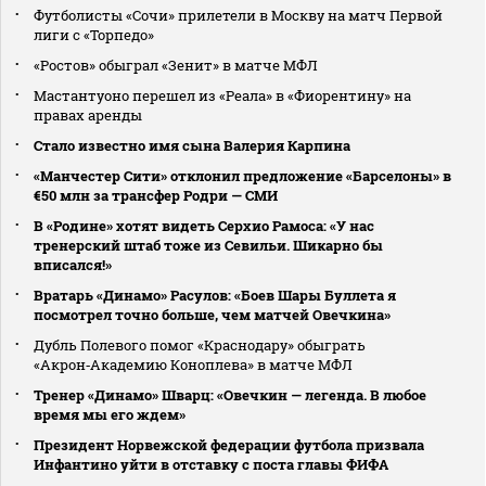
Футболисты «Сочи» прилетели в Москву на матч Первой
лиги с «Торпедо»
«Ростов» обыграл «Зенит» в матче МФЛ
Мастантуоно перешел из «Реала» в «Фиорентину» на
правах аренды
Стало известно имя сына Валерия Карпина
«Манчестер Сити» отклонил предложение «Барселоны» в
€50 млн за трансфер Родри — СМИ
В «Родине» хотят видеть Серхио Рамоса: «У нас
тренерский штаб тоже из Севильи. Шикарно бы
вписался!»
Вратарь «Динамо» Расулов: «Боев Шары Буллета я
посмотрел точно больше, чем матчей Овечкина»
Дубль Полевого помог «Краснодару» обыграть
«Акрон‑Академию Коноплева» в матче МФЛ
Тренер «Динамо» Шварц: «Овечкин — легенда. В любое
время мы его ждем»
Президент Норвежской федерации футбола призвала
Инфантино уйти в отставку с поста главы ФИФА