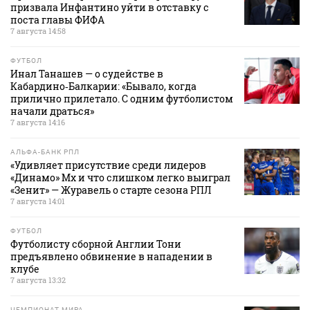
призвала Инфантино уйти в отставку с
поста главы ФИФА
7 августа 14:58
ФУТБОЛ
Инал Танашев — о судействе в
Кабардино‑Балкарии: «Бывало, когда
прилично прилетало. С одним футболистом
начали драться»
7 августа 14:16
АЛЬФА-БАНК РПЛ
«Удивляет присутствие среди лидеров
«Динамо» Мх и что слишком легко выиграл
«Зенит» — Журавель о старте сезона РПЛ
7 августа 14:01
ФУТБОЛ
Футболисту сборной Англии Тони
предъявлено обвинение в нападении в
клубе
7 августа 13:32
ЧЕМПИОНАТ МИРА