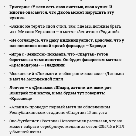
Григорян: «У всех есть своя система, своя кухня. И
многие опасаются, что Дзюба может нарушить эту
кухню»
«Важно не терять свои очки. Там, где мы должны брать
их». Михаил Кержаков — о матче «Зенита» с «Родиной»
«Не соглашусь, что Даку индивидуалист. Доволен, что у
нас появился новый яркий форвард» — Карседо
«Игра с «Зенитом» показала, что «Спартак» готов
бороться за чемпионство. Он будет фаворитом матча с
«Краснодаром» — Гладилин
Московский «Локомотив» обыграл московское «Динамо»
в матче Молодежной лиги
Ловчев — о «Динамо»: «Шварц, заткни им всем рот.
Выиграй три матча, и мы будем тут говорить:
«Красавец»
«Алания» проведет первый матч на обновленном
Республиканском стадионе «Спартак» 15 августа
Экс‑футболист «Ростова» Новосельцев рассказал, что не
может забрать серебряную медаль за сезон‑2015/16 в РПЛ
у бывшей жены