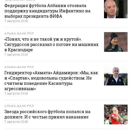
Федерация футбола Албании отозвала
поддержку кандидатуры Инфантино на
выборах президента ФИФА
7 августа 13:18
АЛЬФА-БАНК РПЛ
«Понял, что я не такой уж и крутой».
Сигурдссон рассказал о погоне на машинах
в Краснодаре
7 августа 13:15
АЛЬФА-БАНК РПЛ
Гендиректор «Ахмата» Айдамиров: «Мы, как
и «Спартак», недовольны судейством. Не
считаем поведение Касинтуры
агрессивным»
7 августа 13:14
АЛЬФА-БАНК РПЛ
Звезда российского футбола попался на
допинге. И с честью принял наказание
7 августа 12:40