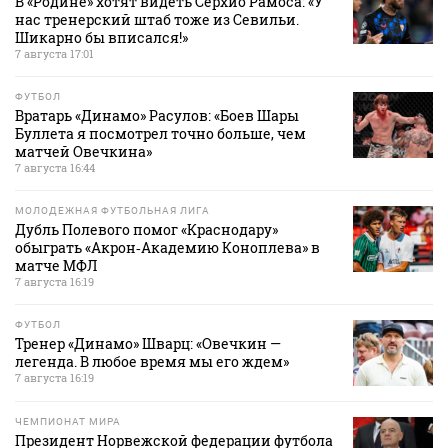
В «Родине» хотят видеть Серхио Рамоса: «У
нас тренерский штаб тоже из Севильи.
Шикарно бы вписался!»
7 августа 17:01
ФУТБОЛ
Вратарь «Динамо» Расулов: «Боев Шары
Буллета я посмотрел точно больше, чем
матчей Овечкина»
7 августа 16:44
МОЛОДЕЖНАЯ ФУТБОЛЬНАЯ ЛИГА
Дубль Полевого помог «Краснодару»
обыграть «Акрон‑Академию Коноплева» в
матче МФЛ
7 августа 16:19
ФУТБОЛ
Тренер «Динамо» Шварц: «Овечкин —
легенда. В любое время мы его ждем»
7 августа 16:19
ЧЕМПИОНАТ МИРА
Президент Норвежской федерации футбола