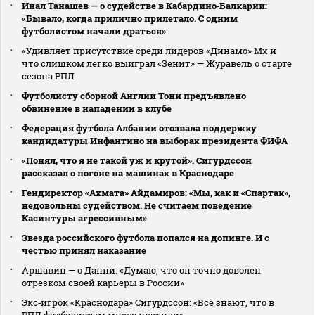
Инал Танашев — о судействе в Кабардино‑Балкарии:
«Бывало, когда прилично прилетало. С одним
футболистом начали драться»
«Удивляет присутствие среди лидеров «Динамо» Мх и
что слишком легко выиграл «Зенит» — Журавель о старте
сезона РПЛ
Футболисту сборной Англии Тони предъявлено
обвинение в нападении в клубе
Федерация футбола Албании отозвала поддержку
кандидатуры Инфантино на выборах президента ФИФА
«Понял, что я не такой уж и крутой». Сигурдссон
рассказал о погоне на машинах в Краснодаре
Гендиректор «Ахмата» Айдамиров: «Мы, как и «Спартак»,
недовольны судейством. Не считаем поведение
Касинтуры агрессивным»
Звезда российского футбола попался на допинге. И с
честью принял наказание
Аршавин — о Данни: «Думаю, что он точно доволен
отрезком своей карьеры в России»
Экс‑игрок «Краснодара» Сигурдссон: «Все знают, что в
РПЛ футболистам много платили»