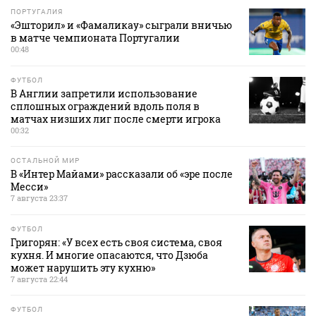
ПОРТУГАЛИЯ
«Эшторил» и «Фамаликау» сыграли вничью
в матче чемпионата Португалии
00:48
ФУТБОЛ
В Англии запретили использование
сплошных ограждений вдоль поля в
матчах низших лиг после смерти игрока
00:32
ОСТАЛЬНОЙ МИР
В «Интер Майами» рассказали об «эре после
Месси»
7 августа 23:37
ФУТБОЛ
Григорян: «У всех есть своя система, своя
кухня. И многие опасаются, что Дзюба
может нарушить эту кухню»
7 августа 22:44
ФУТБОЛ