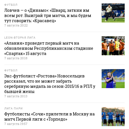
ФУТБОЛ
Ловчев — о «Динамо»: «Шварц, заткни им
всем рот. Выиграй три матча, и мы будем
тут говорить: «Красавец»
7 августа 20:22
LEON-ВТОРАЯ ЛИГА
«Алания» проведет первый матч на
обновленном Республиканском стадионе
«Спартак» 15 августа
7 августа 20:18
ФУТБОЛ
Экс‑футболист «Ростова» Новосельцев
рассказал, что не может забрать
серебряную медаль за сезон‑2015/16 в РПЛ у
бывшей жены
7 августа 20:13
ЛИГА ПАРИ
Футболисты «Сочи» прилетели в Москву на
матч Первой лиги с «Торпедо»
7 августа 19:57