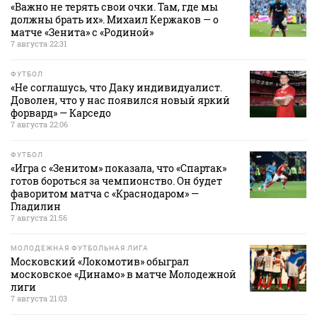
«Важно не терять свои очки. Там, где мы
должны брать их». Михаил Кержаков — о
матче «Зенита» с «Родиной»
7 августа 22:31
ФУТБОЛ
«Не соглашусь, что Даку индивидуалист.
Доволен, что у нас появился новый яркий
форвард» — Карседо
7 августа 22:06
ФУТБОЛ
«Игра с «Зенитом» показала, что «Спартак»
готов бороться за чемпионство. Он будет
фаворитом матча с «Краснодаром» —
Гладилин
7 августа 21:56
МОЛОДЕЖНАЯ ФУТБОЛЬНАЯ ЛИГА
Московский «Локомотив» обыграл
московское «Динамо» в матче Молодежной
лиги
7 августа 21:03