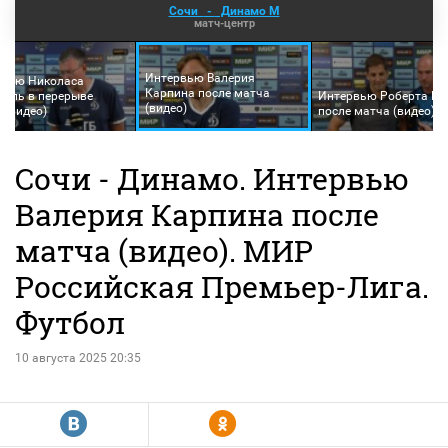
Сочи
-
Динамо М
матч-центр
Интервью Валерия
рвью Николаса
Карпина после матча
аль в перерыве
Интервью Роберта Мо
(видео)
 (видео)
после матча (видео)
Сочи - Динамо. Интервью
Валерия Карпина после
матча (видео). МИР
Российская Премьер-Лига.
Футбол
10 августа 2025 20:35
R
Y