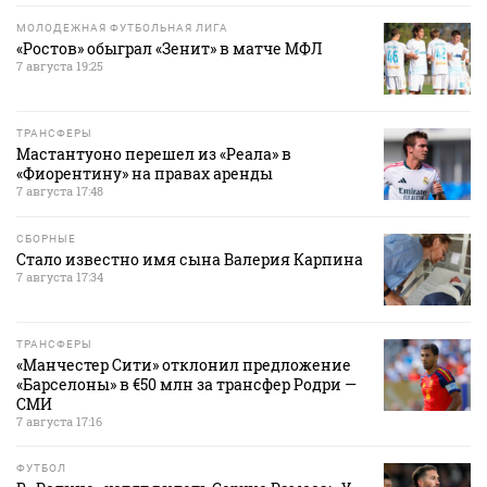
МОЛОДЕЖНАЯ ФУТБОЛЬНАЯ ЛИГА
«Ростов» обыграл «Зенит» в матче МФЛ
7 августа 19:25
ТРАНСФЕРЫ
Мастантуоно перешел из «Реала» в
«Фиорентину» на правах аренды
7 августа 17:48
СБОРНЫЕ
Стало известно имя сына Валерия Карпина
7 августа 17:34
ТРАНСФЕРЫ
«Манчестер Сити» отклонил предложение
«Барселоны» в €50 млн за трансфер Родри —
СМИ
7 августа 17:16
ФУТБОЛ