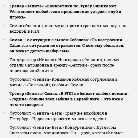
Тренер «Зенита»: «Конкретики по Луису Энрике нет.
Уйти может любой, если предложение устроит клуб и
игрока»
Семак объяснил, почему он против «рекламных пауз» на
водопой в РПЛ
Семак — о ситуации с сыном Соболева: «На настроении
Саши эта ситуация не отражается. С кем ему общаться,
он может делать выбор сам»
Гендиректор «Нижнего Новгорода» объяснил, почему
отдали Латышонка в аренду «Балтике» сразу после
перехода из «Зенита»
Футболист «Зенита» Кондаков избежал сотрясения в
матче с «Балтикой», сообщил Семак
Тренер «Зенита» Семак: «В РПЛ не бывает слабых команд.
«Родина» больше всех забила в Первой лиге — это уже о
чем‑то говорит»
Футболист «Зенита» Вега: «Сразу же влюбился в
Петербург. Надеюсь провести много лет здесь»
Футболист «Зенита» Вега: «Конкуренция с Дугласом
Сантосом очень мотивирует. Он — друг, который помог