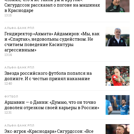
Сигурдссон рассказал о погоне на машинах
в Краснодаре
13:15
АЛЬФА-БАНК РПЛ
Гендиректор «Ахмата» Айдамиров: «Мы, как
и «Спартак», недовольны судейством. Не
считаем поведение Касинтуры
агрессивным»
13:14
АЛЬФА-БАНК РПЛ
Звезда российского футбола попался на
допинге. И с честью принял наказание
12:40
ФУТБОЛ
Аршавин — о Данни: «Думаю, что он точно
доволен отрезком своей карьеры в России»
12:31
АЛЬФА-БАНК РПЛ
Экс‑игрок «Краснодара» Сигурдссон: «Все