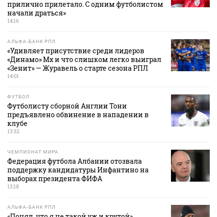
прилично прилетало. С одним футболистом
начали драться»
14:16
АЛЬФА-БАНК РПЛ
«Удивляет присутствие среди лидеров
«Динамо» Мх и что слишком легко выиграл
«Зенит» — Журавель о старте сезона РПЛ
14:01
ФУТБОЛ
Футболисту сборной Англии Тони
предъявлено обвинение в нападении в
клубе
13:32
ЧЕМПИОНАТ МИРА
Федерация футбола Албании отозвала
поддержку кандидатуры Инфантино на
выборах президента ФИФА
13:18
АЛЬФА-БАНК РПЛ
«Понял, что я не такой уж и крутой».