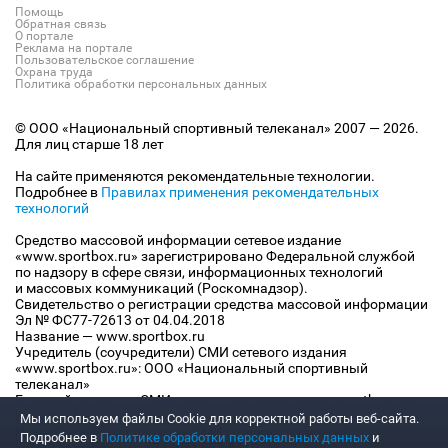
Помощь
Обратная связь
О портале
Реклама на портале
Пользовательское соглашение
Охрана труда
Политика обработки персональных данных
© ООО «Национальный спортивный телеканал» 2007 — 2026.
Для лиц старше 18 лет
На сайте применяются рекомендательные технологии.
Подробнее в
Правилах применения рекомендательных
технологий
Средство массовой информации сетевое издание
«www.sportbox.ru» зарегистрировано Федеральной службой
по надзору в сфере связи, информационных технологий
и массовых коммуникаций (Роскомнадзор).
Свидетельство о регистрации средства массовой информации
Эл № ФС77-72613 от 04.04.2018
Название — www.sportbox.ru
Учредитель (соучредители) СМИ сетевого издания
«www.sportbox.ru»: ООО «Национальный спортивный
телеканал»
Главный редактор СМИ сетевого издания «www.sportbox.ru»:
Конов В.А.
Мы используем файлы Сookie для корректной работы веб-сайта.
Номер телефона редакции СМИ сетевого издания
Подробнее в
Политике обработки персональных данных
и
«www.sportbox.ru»: +7 (495) 653 8419