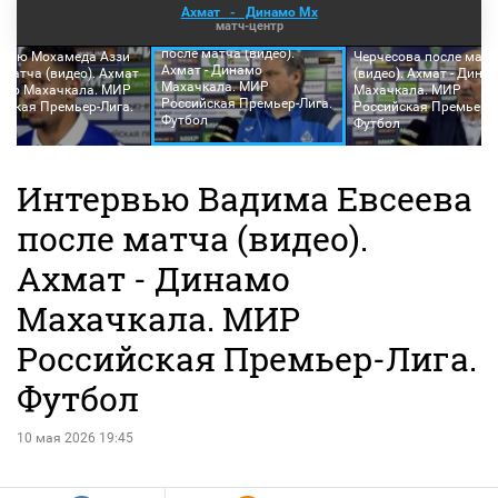
Ахмат
-
Динамо Мх
матч-центр
Интервью Вадима Евсеева
Интервью Станислав
после матча (видео).
рвью Мохамеда Аззи
Черчесова после матч
Ахмат - Динамо
 матча (видео). Ахмат
(видео). Ахмат - Дина
Махачкала. МИР
амо Махачкала. МИР
Махачкала. МИР
Российская Премьер-Лига.
йская Премьер-Лига.
Российская Премьер-Л
Футбол
ол
Футбол
Интервью Вадима Евсеева
после матча (видео).
Ахмат - Динамо
Махачкала. МИР
Российская Премьер-Лига.
Футбол
10 мая 2026 19:45