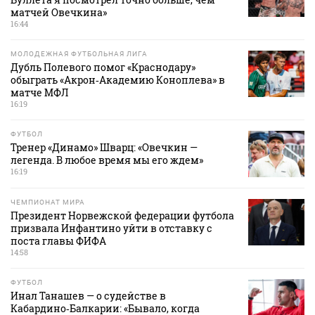
матчей Овечкина»
16:44
МОЛОДЕЖНАЯ ФУТБОЛЬНАЯ ЛИГА
Дубль Полевого помог «Краснодару»
обыграть «Акрон‑Академию Коноплева» в
матче МФЛ
16:19
ФУТБОЛ
Тренер «Динамо» Шварц: «Овечкин —
легенда. В любое время мы его ждем»
16:19
ЧЕМПИОНАТ МИРА
Президент Норвежской федерации футбола
призвала Инфантино уйти в отставку с
поста главы ФИФА
14:58
ФУТБОЛ
Инал Танашев — о судействе в
Кабардино‑Балкарии: «Бывало, когда