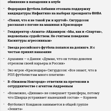
обвинение в нападении в клубе
Федерация футбола Албании отозвала поддержку
кандидатуры Инфантино на выборах президента ФИФА
«Понял, что я не такой уж и крутой». Сигурдссон
рассказал о погоне на машинах в Краснодаре
Гендиректор «Ахмата» Айдамиров: «Мы, как и «Спартак»,
недовольны судейством. Не считаем поведение
Касинтуры агрессивным»
Звезда российского футбола попался на допинге. И с
честью принял наказание
Аршавин — о Данни: «Думаю, что он точно доволен
отрезком своей карьеры в России»
Экс‑игрок «Краснодара» Сигурдссон: «Все знают, что в
РПЛ футболистам много платили»
В «Нижнем Новгороде» ответили на претензии в
сотрудничестве с агентом Андреевым
«Возможно, «Динамо» не совершает трансферы, потому
что Шварца устраивает нынешний состав» — Корнеев
Футболист Кондаков занимается в общей группе
«Зенита»