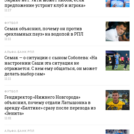
предложение устроит клуб и игрока»
11:17
ФУТБОЛ
Семак объяснил, почему он против
«рекламных пауз» на водопой в РПЛ
11:11
АЛЬФА-БАНК РПЛ
Семак — о ситуации с сыном Соболева: «На
настроении Саши эта ситуация не
отражается. С кем ему общаться, он может
делать выбор сам»
11:11
ФУТБОЛ
Гендиректор «Нижнего Новгорода»
объяснил, почему отдали Латышонка в
аренду «Балтике» сразу после перехода из
«Зенита»
11:01
АЛЬФА-БАНК РПЛ