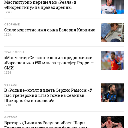
Мастантуоно перешел из «Реала» в
«Фиорентину» на правах аренды
17:48
СБОРНЫЕ
Стало известно имя сына Валерия Карпина
17:34
ТРАНСФЕРЫ
«Манчестер Сити» отклонил предложение
«Барселоны» в €50 млн за трансфер Родри —
СМИ
17:16
ФУТБОЛ
В «Родине» хотят видеть Серхио Рамоса: «У
нас тренерский штаб тоже из Севильи.
Шикарно бы вписался!»
17:01
ФУТБОЛ
Вратарь «Динамо» Расулов: «Боев Шары
Буллета я посмотрел точно больше, чем