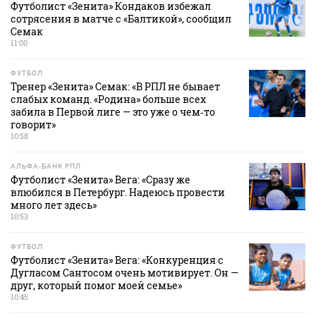
Футболист «Зенита» Кондаков избежал
сотрясения в матче с «Балтикой», сообщил
Семак
11:00
ФУТБОЛ
Тренер «Зенита» Семак: «В РПЛ не бывает
слабых команд. «Родина» больше всех
забила в Первой лиге — это уже о чем‑то
говорит»
10:58
АЛЬФА-БАНК РПЛ
Футболист «Зенита» Вега: «Сразу же
влюбился в Петербург. Надеюсь провести
много лет здесь»
10:53
ФУТБОЛ
Футболист «Зенита» Вега: «Конкуренция с
Дугласом Сантосом очень мотивирует. Он —
друг, который помог моей семье»
10:45