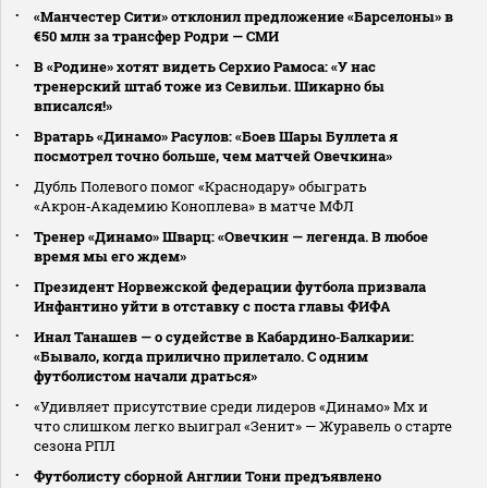
«Манчестер Сити» отклонил предложение «Барселоны» в
€50 млн за трансфер Родри — СМИ
В «Родине» хотят видеть Серхио Рамоса: «У нас
тренерский штаб тоже из Севильи. Шикарно бы
вписался!»
Вратарь «Динамо» Расулов: «Боев Шары Буллета я
посмотрел точно больше, чем матчей Овечкина»
Дубль Полевого помог «Краснодару» обыграть
«Акрон‑Академию Коноплева» в матче МФЛ
Тренер «Динамо» Шварц: «Овечкин — легенда. В любое
время мы его ждем»
Президент Норвежской федерации футбола призвала
Инфантино уйти в отставку с поста главы ФИФА
Инал Танашев — о судействе в Кабардино‑Балкарии:
«Бывало, когда прилично прилетало. С одним
футболистом начали драться»
«Удивляет присутствие среди лидеров «Динамо» Мх и
что слишком легко выиграл «Зенит» — Журавель о старте
сезона РПЛ
Футболисту сборной Англии Тони предъявлено