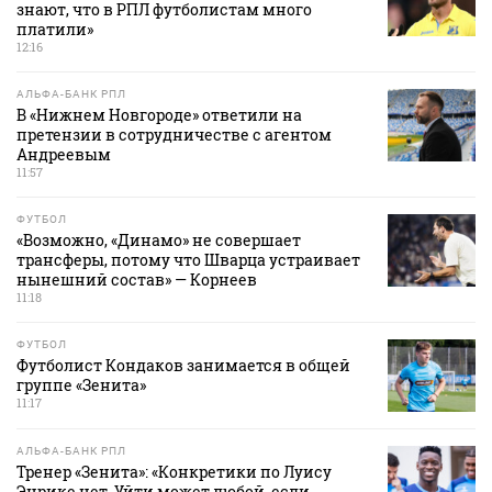
знают, что в РПЛ футболистам много
платили»
12:16
АЛЬФА-БАНК РПЛ
В «Нижнем Новгороде» ответили на
претензии в сотрудничестве с агентом
Андреевым
11:57
ФУТБОЛ
«Возможно, «Динамо» не совершает
трансферы, потому что Шварца устраивает
нынешний состав» — Корнеев
11:18
ФУТБОЛ
Футболист Кондаков занимается в общей
группе «Зенита»
11:17
АЛЬФА-БАНК РПЛ
Тренер «Зенита»: «Конкретики по Луису
Энрике нет. Уйти может любой, если