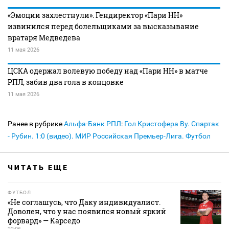
«Эмоции захлестнули». Гендиректор «Пари НН»
извинился перед болельщиками за высказывание
вратаря Медведева
11 мая 2026
ЦСКА одержал волевую победу над «Пари НН» в матче
РПЛ, забив два гола в концовке
11 мая 2026
Ранее в рубрике
Альфа-Банк РПЛ
:
Гол Кристофера Ву. Спартак
- Рубин. 1:0 (видео). МИР Российская Премьер-Лига. Футбол
ЧИТАТЬ ЕЩЕ
ФУТБОЛ
«Не соглашусь, что Даку индивидуалист.
Доволен, что у нас появился новый яркий
форвард» — Карседо
22:06