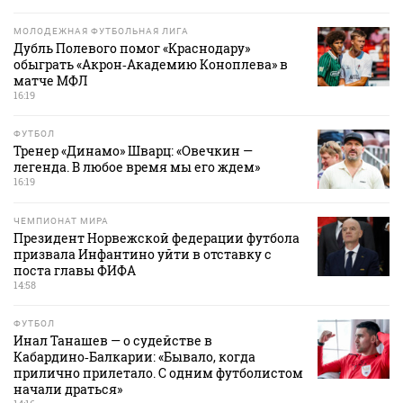
МОЛОДЕЖНАЯ ФУТБОЛЬНАЯ ЛИГА
Дубль Полевого помог «Краснодару»
обыграть «Акрон‑Академию Коноплева» в
матче МФЛ
16:19
ФУТБОЛ
Тренер «Динамо» Шварц: «Овечкин —
легенда. В любое время мы его ждем»
16:19
ЧЕМПИОНАТ МИРА
Президент Норвежской федерации футбола
призвала Инфантино уйти в отставку с
поста главы ФИФА
14:58
ФУТБОЛ
Инал Танашев — о судействе в
Кабардино‑Балкарии: «Бывало, когда
прилично прилетало. С одним футболистом
начали драться»