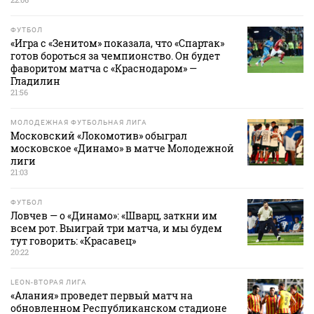
ФУТБОЛ
«Игра с «Зенитом» показала, что «Спартак»
готов бороться за чемпионство. Он будет
фаворитом матча с «Краснодаром» —
Гладилин
21:56
МОЛОДЕЖНАЯ ФУТБОЛЬНАЯ ЛИГА
Московский «Локомотив» обыграл
московское «Динамо» в матче Молодежной
лиги
21:03
ФУТБОЛ
Ловчев — о «Динамо»: «Шварц, заткни им
всем рот. Выиграй три матча, и мы будем
тут говорить: «Красавец»
20:22
LEON-ВТОРАЯ ЛИГА
«Алания» проведет первый матч на
обновленном Республиканском стадионе