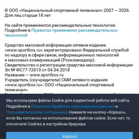
© ООО «Национальный спортивный телеканал» 2007 — 2026.
Для лиц старше 18 лет
На сайте применяются рекомендательные технологии.
Подробнее в
Правилах применения рекомендательных
технологий
Средство массовой информации сетевое издание
«www.sportbox.ru» зарегистрировано Федеральной службой
по надзору в сфере связи, информационных технологий
и массовых коммуникаций (Роскомнадзор).
Свидетельство о регистрации средства массовой информации
Эл № ФС77-72613 от 04.04.2018
Название — www.sportbox.ru
Учредитель (соучредители) СМИ сетевого издания
«www.sportbox.ru»: ООО «Национальный спортивный
телеканал»
Главный редактор СМИ сетевого издания «www.sportbox.ru»:
Конов В.А.
Мы используем файлы Сookie для корректной работы веб-сайта.
Номер телефона редакции СМИ сетевого издания
Подробнее в
Политике обработки персональных данных
и
«www.sportbox.ru»: +7 (495) 653 8419
Пользовательском соглашении
. Нажмите на кнопку «Хорошо»,
Адрес электронной почты редакции СМИ сетевого издания
если Вы согласны на использование файлов cookie. Если нет, то
«www.sportbox.ru»: editor@sportbox.ru
отключите Cookies в настройках браузера
Хорошо