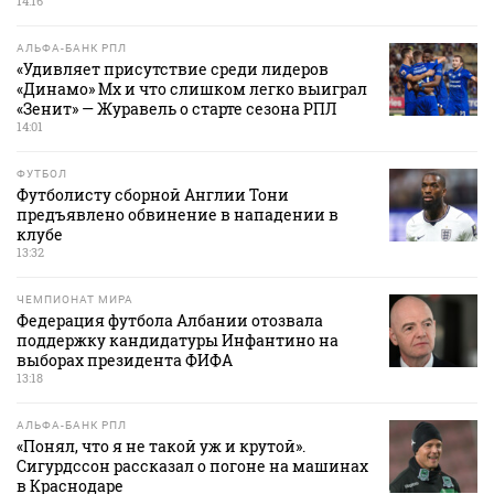
14:16
АЛЬФА-БАНК РПЛ
«Удивляет присутствие среди лидеров
«Динамо» Мх и что слишком легко выиграл
«Зенит» — Журавель о старте сезона РПЛ
14:01
ФУТБОЛ
Футболисту сборной Англии Тони
предъявлено обвинение в нападении в
клубе
13:32
ЧЕМПИОНАТ МИРА
Федерация футбола Албании отозвала
поддержку кандидатуры Инфантино на
выборах президента ФИФА
13:18
АЛЬФА-БАНК РПЛ
«Понял, что я не такой уж и крутой».
Сигурдссон рассказал о погоне на машинах
в Краснодаре