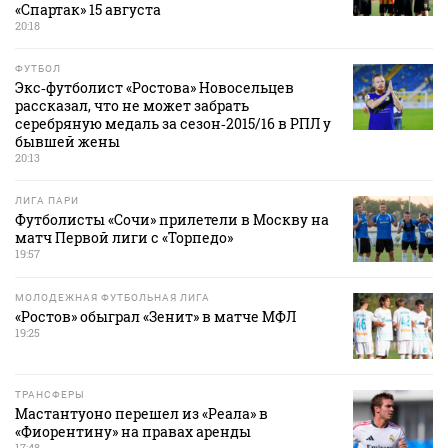
«Спартак» 15 августа
20:18
ФУТБОЛ
Экс‑футболист «Ростова» Новосельцев
рассказал, что не может забрать
серебряную медаль за сезон‑2015/16 в РПЛ у
бывшей жены
20:13
ЛИГА ПАРИ
Футболисты «Сочи» прилетели в Москву на
матч Первой лиги с «Торпедо»
19:57
МОЛОДЕЖНАЯ ФУТБОЛЬНАЯ ЛИГА
«Ростов» обыграл «Зенит» в матче МФЛ
19:25
ТРАНСФЕРЫ
Мастантуоно перешел из «Реала» в
«Фиорентину» на правах аренды
17:48