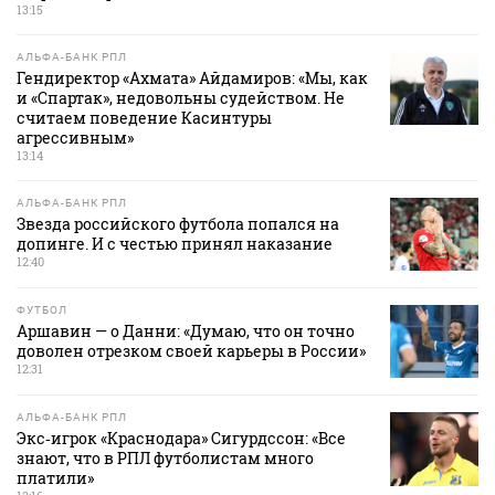
13:15
АЛЬФА-БАНК РПЛ
Гендиректор «Ахмата» Айдамиров: «Мы, как
и «Спартак», недовольны судейством. Не
считаем поведение Касинтуры
агрессивным»
13:14
АЛЬФА-БАНК РПЛ
Звезда российского футбола попался на
допинге. И с честью принял наказание
12:40
ФУТБОЛ
Аршавин — о Данни: «Думаю, что он точно
доволен отрезком своей карьеры в России»
12:31
АЛЬФА-БАНК РПЛ
Экс‑игрок «Краснодара» Сигурдссон: «Все
знают, что в РПЛ футболистам много
платили»