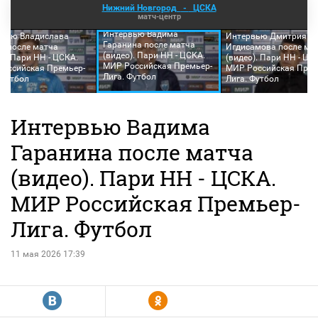
Нижний Новгород
-
ЦСКА
матч-центр
Интервью Вадима
рвью Владислава
Интервью Дмитрия
Гаранина после матча
а после матча
Игдисамова после ма
(видео). Пари НН - ЦСКА.
о). Пари НН - ЦСКА.
(видео). Пари НН - ЦС
МИР Российская Премьер-
оссийская Премьер-
МИР Российская Прем
Лига. Футбол
 Футбол
Лига. Футбол
Интервью Вадима
Гаранина после матча
(видео). Пари НН - ЦСКА.
МИР Российская Премьер-
Лига. Футбол
11 мая 2026 17:39
R
Y