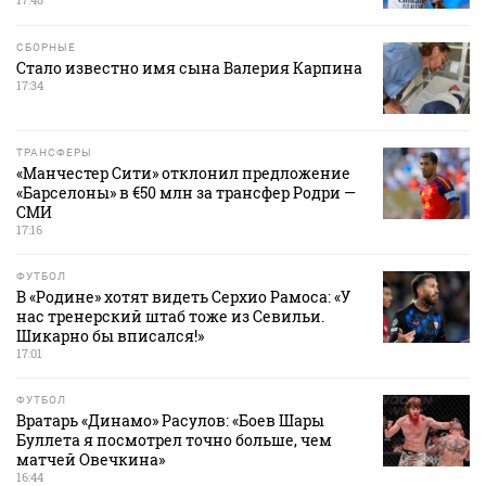
СБОРНЫЕ
Стало известно имя сына Валерия Карпина
17:34
ТРАНСФЕРЫ
«Манчестер Сити» отклонил предложение
«Барселоны» в €50 млн за трансфер Родри —
СМИ
17:16
ФУТБОЛ
В «Родине» хотят видеть Серхио Рамоса: «У
нас тренерский штаб тоже из Севильи.
Шикарно бы вписался!»
17:01
ФУТБОЛ
Вратарь «Динамо» Расулов: «Боев Шары
Буллета я посмотрел точно больше, чем
матчей Овечкина»
16:44