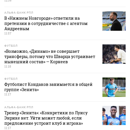
12:16
АЛЬФА-БАНК РПЛ
В «Нижнем Новгороде» ответили на
претензии в сотрудничестве с агентом
Андреевым
11:57
ФУТБОЛ
«Возможно, «Динамо» не совершает
трансферы, потому что Шварца устраивает
нынешний состав» — Корнеев
11:18
ФУТБОЛ
Футболист Кондаков занимается в общей
группе «Зенита»
11:17
АЛЬФА-БАНК РПЛ
Тренер «Зенита»: «Конкретики по Луису
Энрике нет. Уйти может любой, если
предложение устроит клуб и игрока»
11:17