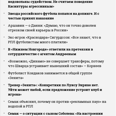
недовольны судейством. Не считаем поведение
Касинтуры агрессивным»
Звезда российского футбола попался на допинге. И с
честью принял наказание
Аршавин — о Данни: «Думаю, что он точно доволен
отрезком своей карьеры в России»
Экс‑игрок «Краснодара» Сигурдссон: «Все знают, что в
РПЛ футболистам много платили»
В «Нижнем Новгороде» ответили на претензии в
сотрудничестве с агентом Андреевым
«Возможно, «Динамо» не совершает трансферы, потому
что Шварца устраивает нынешний состав» — Корнеев
Футболист Кондаков занимается в общей группе
«Зенита»
Тренер «Зенита»: «Конкретики по Луису Энрике нет.
Уйти может любой, если предложение устроит клуб и
игрока»
Семак объяснил, почему он против «рекламных пауз» на
водопой в РПЛ
Семак — о ситуации с сыном Соболева: «На настроении