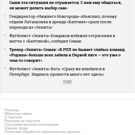
Саши эта ситуация не отражается. С кем ему общаться,
он может делать выбор сам»
Гендиректор «Нижнего Новгорода» объяснил, почему
отдали Латышонка в аренду «Балтике» сразу после
перехода из «Зенита»
Футболист «Зенита» Кондаков избежал сотрясения в
матче с «Балтикой», сообщил Семак
Тренер «Зенита» Семак: «В РПЛ не бывает слабых команд.
«Родина» больше всех забила в Первой лиге — это уже о
чем‑то говорит»
Футболист «Зенита» Вега: «Сразу же влюбился в
Петербург. Надеюсь провести много лет здесь»
ЕЩЕ
Помощь
Обратная связь
О портале
Реклама на портале
Пользовательское соглашение
Охрана труда
Политика обработки персональных данных