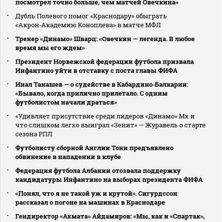
посмотрел точно больше, чем матчей Овечкина»
Дубль Полевого помог «Краснодару» обыграть
«Акрон‑Академию Коноплева» в матче МФЛ
Тренер «Динамо» Шварц: «Овечкин — легенда. В любое
время мы его ждем»
Президент Норвежской федерации футбола призвала
Инфантино уйти в отставку с поста главы ФИФА
Инал Танашев — о судействе в Кабардино‑Балкарии:
«Бывало, когда прилично прилетало. С одним
футболистом начали драться»
«Удивляет присутствие среди лидеров «Динамо» Мх и
что слишком легко выиграл «Зенит» — Журавель о старте
сезона РПЛ
Футболисту сборной Англии Тони предъявлено
обвинение в нападении в клубе
Федерация футбола Албании отозвала поддержку
кандидатуры Инфантино на выборах президента ФИФА
«Понял, что я не такой уж и крутой». Сигурдссон
рассказал о погоне на машинах в Краснодаре
Гендиректор «Ахмата» Айдамиров: «Мы, как и «Спартак»,