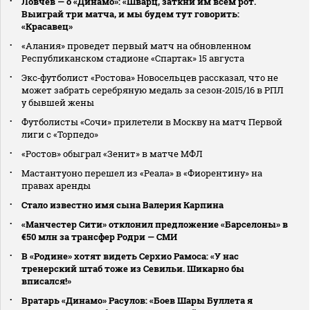
Ловчев — о «Динамо»: «Шварц, заткни им всем рот.
Выиграй три матча, и мы будем тут говорить:
«Красавец»
«Алания» проведет первый матч на обновленном
Республиканском стадионе «Спартак» 15 августа
Экс‑футболист «Ростова» Новосельцев рассказал, что не
может забрать серебряную медаль за сезон‑2015/16 в РПЛ
у бывшей жены
Футболисты «Сочи» прилетели в Москву на матч Первой
лиги с «Торпедо»
«Ростов» обыграл «Зенит» в матче МФЛ
Мастантуоно перешел из «Реала» в «Фиорентину» на
правах аренды
Стало известно имя сына Валерия Карпина
«Манчестер Сити» отклонил предложение «Барселоны» в
€50 млн за трансфер Родри — СМИ
В «Родине» хотят видеть Серхио Рамоса: «У нас
тренерский штаб тоже из Севильи. Шикарно бы
вписался!»
Вратарь «Динамо» Расулов: «Боев Шары Буллета я