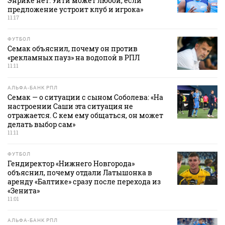
Энрике нет. Уйти может любой, если
предложение устроит клуб и игрока»
11:17
ФУТБОЛ
Семак объяснил, почему он против
«рекламных пауз» на водопой в РПЛ
11:11
АЛЬФА-БАНК РПЛ
Семак — о ситуации с сыном Соболева: «На
настроении Саши эта ситуация не
отражается. С кем ему общаться, он может
делать выбор сам»
11:11
ФУТБОЛ
Гендиректор «Нижнего Новгорода»
объяснил, почему отдали Латышонка в
аренду «Балтике» сразу после перехода из
«Зенита»
11:01
АЛЬФА-БАНК РПЛ