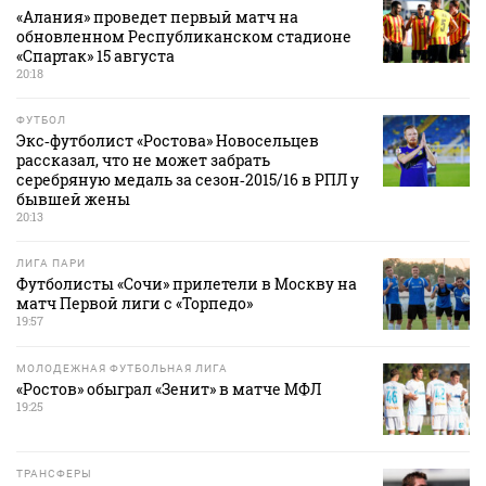
«Алания» проведет первый матч на
обновленном Республиканском стадионе
«Спартак» 15 августа
20:18
ФУТБОЛ
Экс‑футболист «Ростова» Новосельцев
рассказал, что не может забрать
серебряную медаль за сезон‑2015/16 в РПЛ у
бывшей жены
20:13
ЛИГА ПАРИ
Футболисты «Сочи» прилетели в Москву на
матч Первой лиги с «Торпедо»
19:57
МОЛОДЕЖНАЯ ФУТБОЛЬНАЯ ЛИГА
«Ростов» обыграл «Зенит» в матче МФЛ
19:25
ТРАНСФЕРЫ