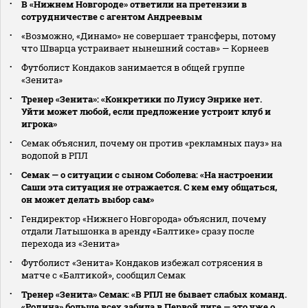
В «Нижнем Новгороде» ответили на претензии в
сотрудничестве с агентом Андреевым
«Возможно, «Динамо» не совершает трансферы, потому
что Шварца устраивает нынешний состав» — Корнеев
Футболист Кондаков занимается в общей группе
«Зенита»
Тренер «Зенита»: «Конкретики по Луису Энрике нет.
Уйти может любой, если предложение устроит клуб и
игрока»
Семак объяснил, почему он против «рекламных пауз» на
водопой в РПЛ
Семак — о ситуации с сыном Соболева: «На настроении
Саши эта ситуация не отражается. С кем ему общаться,
он может делать выбор сам»
Гендиректор «Нижнего Новгорода» объяснил, почему
отдали Латышонка в аренду «Балтике» сразу после
перехода из «Зенита»
Футболист «Зенита» Кондаков избежал сотрясения в
матче с «Балтикой», сообщил Семак
Тренер «Зенита» Семак: «В РПЛ не бывает слабых команд.
«Родина» больше всех забила в Первой лиге — это уже о