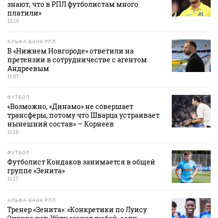
знают, что в РПЛ футболистам много
платили»
12:16
АЛЬФА-БАНК РПЛ
В «Нижнем Новгороде» ответили на
претензии в сотрудничестве с агентом
Андреевым
11:57
ФУТБОЛ
«Возможно, «Динамо» не совершает
трансферы, потому что Шварца устраивает
нынешний состав» — Корнеев
11:18
ФУТБОЛ
Футболист Кондаков занимается в общей
группе «Зенита»
11:17
АЛЬФА-БАНК РПЛ
Тренер «Зенита»: «Конкретики по Луису