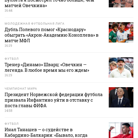
матчей Овечкина»
16:44
МОЛОДЕЖНАЯ ФУТБОЛЬНАЯ ЛИГА
Дубль Полевого помог «Краснодару»
обыграть «Акрон‑Академию Коноплева» в
матче МФЛ
16:19
ФУТБОЛ
Тренер «Динамо» Шварц: «Овечкин —
легенда. В любое время мы его ждем»
16:19
ЧЕМПИОНАТ МИРА
Президент Норвежской федерации футбола
призвала Инфантино уйти в отставку с
поста главы ФИФА
14:58
ФУТБОЛ
Инал Танашев — о судействе в
Кабардино‑Балкарии: «Бывало, когда