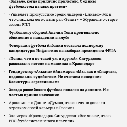
«Бывало, когда прилично прилетало. С одним
футболистом начали драться»
«Удивляет присутствие среди лидеров «Динамо» Мх и
что слишком легко выиграл «Зенит» — Журавель о старте
сезона РПЛ
Футболисту сборной Англии Тони предъявлено
обвинение в нападении в клубе
Федерация футбола Албании отозвала поддержку
кандидатуры Инфантино на выборах президента ФИФА
«Понял, что я не такой уж и крутой». Сигурдссон
рассказал о погоне на машинах в Краснодаре
Гендиректор «Ахмата» Айдамиров: «Мы, как и «Спартак»,
недовольны судейством. Не считаем поведение
Касинтуры агрессивным»
Звезда российского футбола попался на допинге. И с
честью принял наказание
Аршавин — о Данни: «Думаю, что он точно доволен
отрезком своей карьеры в России»
Экс‑игрок «Краснодара» Сигурдссон: «Все знают, что в
РПЛ футболистам много платили»