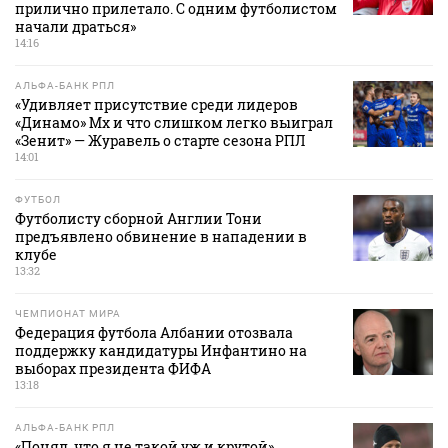
прилично прилетало. С одним футболистом
начали драться»
14:16
АЛЬФА-БАНК РПЛ
«Удивляет присутствие среди лидеров
«Динамо» Мх и что слишком легко выиграл
«Зенит» — Журавель о старте сезона РПЛ
14:01
ФУТБОЛ
Футболисту сборной Англии Тони
предъявлено обвинение в нападении в
клубе
13:32
ЧЕМПИОНАТ МИРА
Федерация футбола Албании отозвала
поддержку кандидатуры Инфантино на
выборах президента ФИФА
13:18
АЛЬФА-БАНК РПЛ
«Понял, что я не такой уж и крутой».