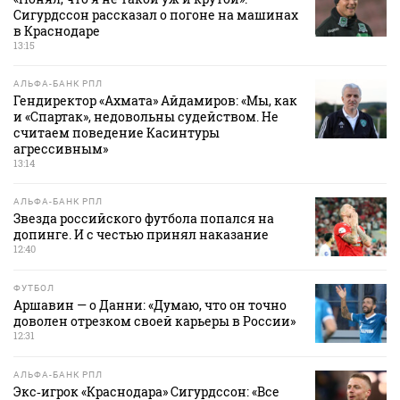
Сигурдссон рассказал о погоне на машинах
в Краснодаре
13:15
АЛЬФА-БАНК РПЛ
Гендиректор «Ахмата» Айдамиров: «Мы, как
и «Спартак», недовольны судейством. Не
считаем поведение Касинтуры
агрессивным»
13:14
АЛЬФА-БАНК РПЛ
Звезда российского футбола попался на
допинге. И с честью принял наказание
12:40
ФУТБОЛ
Аршавин — о Данни: «Думаю, что он точно
доволен отрезком своей карьеры в России»
12:31
АЛЬФА-БАНК РПЛ
Экс‑игрок «Краснодара» Сигурдссон: «Все