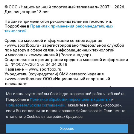
© ООО «Национальный спортивный телеканал» 2007 — 2026.
Для лиц старше 18 лет
На сайте применяются рекомендательные технологии.
Подробнее в
Правилах применения рекомендательных
технологий
Средство массовой информации сетевое издание
«www.sportbox.ru» зарегистрировано Федеральной службой
по надзору в сфере связи, информационных технологий
и массовых коммуникаций (Роскомнадзор).
Свидетельство о регистрации средства массовой информации
Эл № ФС77-72613 от 04.04.2018
Название — www.sportbox.ru
Учредитель (соучредители) СМИ сетевого издания
«www.sportbox.ru»: ООО «Национальный спортивный
телеканал»
Главный редактор СМИ сетевого издания «www.sportbox.ru»:
Конов В.А.
Мы используем файлы Сookie для корректной работы веб-сайта.
Номер телефона редакции СМИ сетевого издания
Подробнее в
Политике обработки персональных данных
и
«www.sportbox.ru»: +7 (495) 653 8419
Пользовательском соглашении
. Нажмите на кнопку «Хорошо»,
Адрес электронной почты редакции СМИ сетевого издания
если Вы согласны на использование файлов cookie. Если нет, то
«www.sportbox.ru»: editor@sportbox.ru
отключите Cookies в настройках браузера
Хорошо