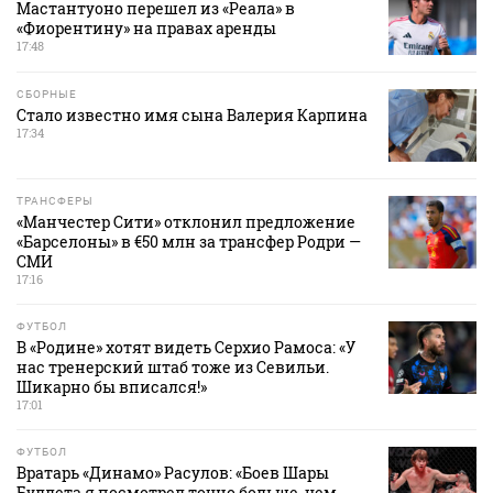
Мастантуоно перешел из «Реала» в
«Фиорентину» на правах аренды
17:48
СБОРНЫЕ
Стало известно имя сына Валерия Карпина
17:34
ТРАНСФЕРЫ
«Манчестер Сити» отклонил предложение
«Барселоны» в €50 млн за трансфер Родри —
СМИ
17:16
ФУТБОЛ
В «Родине» хотят видеть Серхио Рамоса: «У
нас тренерский штаб тоже из Севильи.
Шикарно бы вписался!»
17:01
ФУТБОЛ
Вратарь «Динамо» Расулов: «Боев Шары
Буллета я посмотрел точно больше, чем