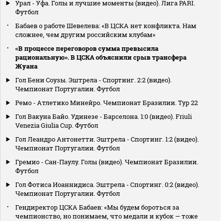
Урал - Уфа. Голы и лучшие моменты (видео). Лига PARI.
Футбол
Бабаев о работе Шевелева: «В ЦСКА нет конфликта. Нам
сложнее, чем другим российским клубам»
«В процессе переговоров сумма превысила
рациональную». В ЦСКА объяснили срыв трансфера
Жуана
Гол Бени Соузы. Эштрела - Спортинг. 2:2 (видео).
Чемпионат Португалии. Футбол
Ремо - Атлетико Минейро. Чемпионат Бразилии. Тур 22
Гол Вакуна Байо. Удинезе - Барселона. 1:0 (видео). Friuli
Venezia Giulia Cup. Футбол
Гол Леандро Антонетти. Эштрела - Спортинг. 1:2 (видео).
Чемпионат Португалии. Футбол
Гремио - Сан-Паулу. Голы (видео). Чемпионат Бразилии.
Футбол
Гол Фотиса Иоаннидиса. Эштрела - Спортинг. 0:2 (видео).
Чемпионат Португалии. Футбол
Гендиректор ЦСКА Бабаев: «Мы будем бороться за
чемпионство, но понимаем, что медали и кубок — тоже