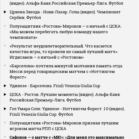
(видео). Альфа-Банк Российская Премьер-Лига. Футбол
Црвена Звезда - Нови-Пазар. Голы (видео). Чемпионат
Сербии. Футбол
Полузащитник «Ростова» Миронов — о ничьей с ЦСКА:
«Мы можем перебегать любую команду нашего
чемпионата»
«Результат неудовлетворительный. Что касается
качества игры, то провели не самый лучший матч».
Игдисамов — о ничьей с «Ростовом»
«Барселона» почтила минутой молчания память отца
Месси перед товарищеским матчем с «Ноттингем
Форест»
Удинезе - Барселона. Friuli Venezia Giulia Cup
ЦСКА - Ростов. Лучшие моменты (видео). Альфа-Банк
Российская Премьер-Лига. Футбол
Гол Умара Соле. Удинезе - Ноттингем Форест. 1:0 (видео).
Friuli Venezia Giulia Cup. Футбол
Полузащитник «Ростова» Миронов признан лучшим
игроком матча РПЛ с ЦСКА
Сафонов — о матче с «МЮ»: «Для меня это максимально