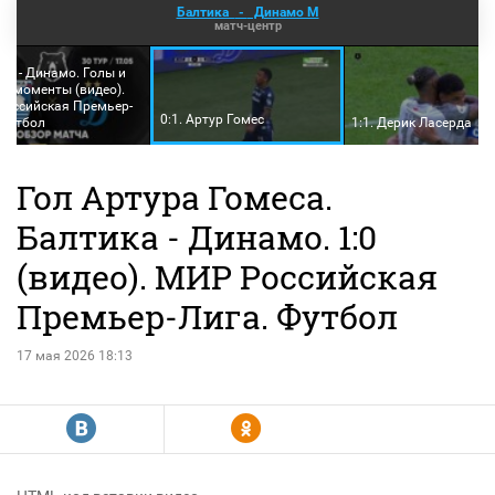
Балтика
-
Динамо М
матч-центр
ка - Динамо. Голы и
е моменты (видео).
оссийская Премьер-
0:1. Артур Гомес
 Футбол
1:1. Дерик Ласерда
Гол Артура Гомеса.
Балтика - Динамо. 1:0
(видео). МИР Российская
Премьер-Лига. Футбол
17 мая 2026 18:13
R
Y