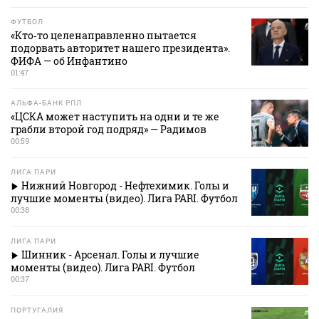
ФУТБОЛ
«Кто‑то целенаправленно пытается
подорвать авторитет нашего президента».
ФИФА — об Инфантино
01:47
АЛЬФА-БАНК РПЛ
«ЦСКА может наступить на одни и те же
грабли второй год подряд» — Радимов
00:59
ЛИГА ПАРИ
Нижний Новгород - Нефтехимик. Голы и
лучшие моменты (видео). Лига PARI. Футбол
00:38
ЛИГА ПАРИ
Шинник - Арсенал. Голы и лучшие
моменты (видео). Лига PARI. Футбол
00:37
ПОРТУГАЛИЯ