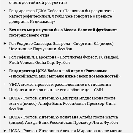
очень достойный результат»
Гендиректор ЦСКА Бабаев: «Не назвал бы результаты
катастрофическими, чтобы уже говорить о кредите
доверия к Игдисамову»
Без него мир не узнал бы о Месси. Великий футболист
потерял своего отца
Гол Родриго Саласара. Эштрела - Спортинг. 0:1 (видео).
Чемпионат Португалии. Футбол
Гол Рафиньи. Барселона - Ноттингем Форест. 1:0 (видео).
Friuli Venezia Giulia Cup. Футбол
Гендиректор ЦСКА Бабаев — об игре с «Ростовом»:
«Плохой матч. Мы сыграли ниже своих возможностей»
УЕФА может провести расследование в отношении
Инфантино из‑за выплат его любовнице — СМИ
ЦСКА - Ростов. Интервью Дмитрия Игдисамова после
матча (видео). Альфа-Банк Российская Премьер-Лига.
Футбол
ЦСКА - Ростов. Интервью Хонатана Альбы после матча
(видео). Альфа-Банк Российская Премьер-Лига. Футбол
ЦСКА - Ростов. Интервью Алексея Миронова после матча