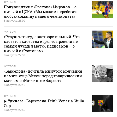
ФУТБОЛ
Полузащитник «Ростова» Миронов — о
ничьей с ЦСКА: «Мы можем перебегать
любую команду нашего чемпионата»
8 августа 23:00
ФУТБОЛ
«Результат неудовлетворительный. Что
касается качества игры, то провели не
самый лучший матч». Игдисамов — о
ничьей с «Ростовом»
8 августа 22:58
ФУТБОЛ
«Барселона» почтила минутой молчания
память отца Месси перед товарищеским
матчем с «Ноттингем Форест»
8 августа 22:46
ФУТБОЛ
Удинезе - Барселона. Friuli Venezia Giulia
Cup
8 августа 22:45