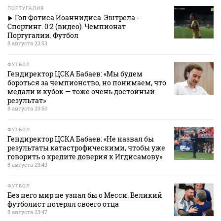
ПОРТУГАЛИЯ
Гол Фотиса Иоаннидиса. Эштрела -
Спортинг. 0:2 (видео). Чемпионат
Португалии. Футбол
8 августа 23:53
ФУТБОЛ
Гендиректор ЦСКА Бабаев: «Мы будем
бороться за чемпионство, но понимаем, что
медали и кубок — тоже очень достойный
результат»
8 августа 23:50
ФУТБОЛ
Гендиректор ЦСКА Бабаев: «Не назвал бы
результаты катастрофическими, чтобы уже
говорить о кредите доверия к Игдисамову»
8 августа 23:49
ФУТБОЛ
Без него мир не узнал бы о Месси. Великий
футболист потерял своего отца
8 августа 23:47