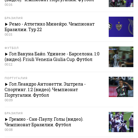
00:16
БРАЗИЛИЯ
Ремо - Атлетико Минейро. Чемпионат
Бразилии. Тур 22
00:15
ФУТБОЛ
Гол Вакуна Байо. Удинезе - Барселона. 1:0
(видео). Friuli Venezia Giulia Cup. Футбол
00:12
ПОРТУГАЛИЯ
Гол Леандро Антонетти. Эштрела -
Спортинг. 1:2 (видео). Чемпионат
Португалии. Футбол
00:09
БРАЗИЛИЯ
Гремио - Сан-Паулу. Голы (видео).
Чемпионат Бразилии. Футбол
00:08