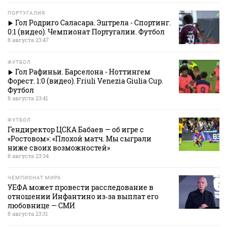
ПОРТУГАЛИЯ
Гол Родриго Саласара. Эштрела - Спортинг.
0:1 (видео). Чемпионат Португалии. Футбол
8 августа 23:47
ФУТБОЛ
Гол Рафиньи. Барселона - Ноттингем
Форест. 1:0 (видео). Friuli Venezia Giulia Cup.
Футбол
8 августа 23:41
ФУТБОЛ
Гендиректор ЦСКА Бабаев — об игре с
«Ростовом»: «Плохой матч. Мы сыграли
ниже своих возможностей»
8 августа 23:34
ЧЕМПИОНАТ МИРА
УЕФА может провести расследование в
отношении Инфантино из‑за выплат его
любовнице — СМИ
8 августа 23:31