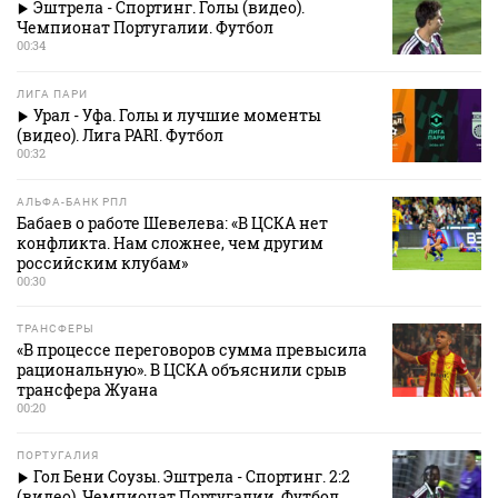
Эштрела - Спортинг. Голы (видео).
Чемпионат Португалии. Футбол
00:34
ЛИГА ПАРИ
Урал - Уфа. Голы и лучшие моменты
(видео). Лига PARI. Футбол
00:32
АЛЬФА-БАНК РПЛ
Бабаев о работе Шевелева: «В ЦСКА нет
конфликта. Нам сложнее, чем другим
российским клубам»
00:30
ТРАНСФЕРЫ
«В процессе переговоров сумма превысила
рациональную». В ЦСКА объяснили срыв
трансфера Жуана
00:20
ПОРТУГАЛИЯ
Гол Бени Соузы. Эштрела - Спортинг. 2:2
(видео). Чемпионат Португалии. Футбол