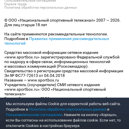
Пользовательское соглашение
Охрана труда
Политика обработки персональных данных
© ООО «Национальный спортивный телеканал» 2007 — 2026.
Для лиц старше 18 лет
На сайте применяются рекомендательные технологии.
Подробнее в
Правилах применения рекомендательных
технологий
Средство массовой информации сетевое издание
«www.sportbox.ru» зарегистрировано Федеральной службой
по надзору в сфере связи, информационных технологий
и массовых коммуникаций (Роскомнадзор).
Свидетельство о регистрации средства массовой информации
Эл № ФС77-72613 от 04.04.2018
Название — www.sportbox.ru
Учредитель (соучредители) СМИ сетевого издания
«www.sportbox.ru»: ООО «Национальный спортивный
телеканал»
Главный редактор СМИ сетевого издания «www.sportbox.ru»:
Конов В.А.
Мы используем файлы Сookie для корректной работы веб-сайта.
Номер телефона редакции СМИ сетевого издания
Подробнее в
Политике обработки персональных данных
и
«www.sportbox.ru»: +7 (495) 653 8419
Пользовательском соглашении
. Нажмите на кнопку «Хорошо»,
Адрес электронной почты редакции СМИ сетевого издания
если Вы согласны на использование файлов cookie. Если нет, то
«www.sportbox.ru»: editor@sportbox.ru
отключите Cookies в настройках браузера