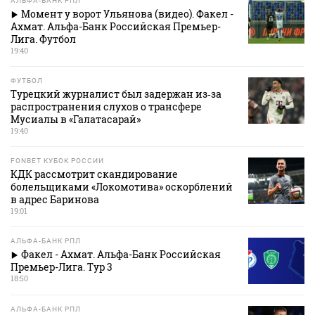
АЛЬФА-БАНК РПЛ
Момент у ворот Ульянова (видео). Факел -
Ахмат. Альфа-Банк Российская Премьер-
Лига. Футбол
19:40
ФУТБОЛ
Турецкий журналист был задержан из‑за
распространения слухов о трансфере
Мусиалы в «Галатасарай»
19:40
FONBET КУБОК РОССИИ
КДК рассмотрит скандирование
болельщиками «Локомотива» оскорблений
в адрес Баринова
19:01
АЛЬФА-БАНК РПЛ
Факел - Ахмат. Альфа-Банк Российская
Премьер-Лига. Тур 3
18:50
АЛЬФА-БАНК РПЛ