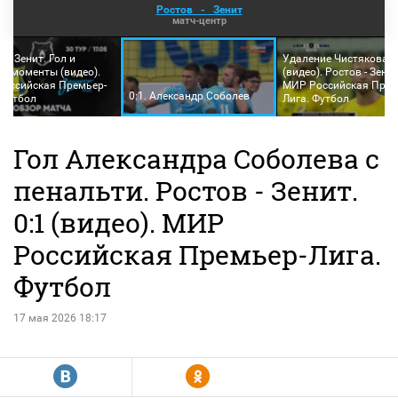
Ростов
-
Зенит
матч-центр
 - Зенит. Гол и
Удаление Чистякова
е моменты (видео).
(видео). Ростов - Зенит
оссийская Премьер-
МИР Российская Прем
0:1. Александр Соболев
 Футбол
Лига. Футбол
Гол Александра Соболева с
пенальти. Ростов - Зенит.
0:1 (видео). МИР
Российская Премьер-Лига.
Футбол
17 мая 2026 18:17
R
Y