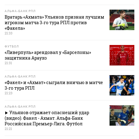
АЛЬФА-БАНК РПЛ
Вратарь «Ахмата» Ульянов признан лучшим
игроком матча 3‑го тура РПЛ против
«Факела»
21:33
ФУТБОЛ
«Ливерпуль» арендовал у «Барселоны»
защитника Араухо
21:31
АЛЬФА-БАНК РПЛ
«Факел» и «Ахмат» сыграли вничью в матче
3‑го тура РПЛ
21:23
АЛЬФА-БАНК РПЛ
Ульянов отражает опаснеший удар
(видео). Факел - Ахмат. Альфа-Банк
Российская Премьер-Лига. Футбол
21:21