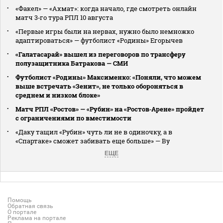
«Факел» — «Ахмат»: когда начало, где смотреть онлайн
матч 3‑го тура РПЛ 10 августа
«Первые игры были на нервах, нужно было немножко
адаптироваться» — футболист «Родины» Егорычев
«Галатасарай» вышел из переговоров по трансферу
полузащитника Батракова — СМИ
Футболист «Родины» Максименко: «Поняли, что можем
выше встречать «Зенит», не только обороняться в
среднем и низком блоке»
Матч РПЛ «Ростов» — «Рубин» на «Ростов‑Арене» пройдет
с ограничениями по вместимости
«Даку тащил «Рубин» чуть ли не в одиночку, а в
«Спартаке» сможет забивать еще больше» — Ву
ЕЩЕ
Помощь
Обратная связь
О портале
Реклама на портале