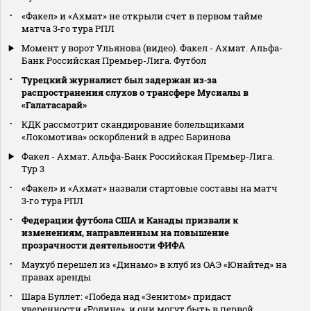
«Факел» и «Ахмат» не открыли счет в первом тайме
матча 3‑го тура РПЛ
Момент у ворот Ульянова (видео). Факел - Ахмат. Альфа-
Банк Российская Премьер-Лига. Футбол
Турецкий журналист был задержан из‑за
распространения слухов о трансфере Мусиалы в
«Галатасарай»
КДК рассмотрит скандирование болельщиками
«Локомотива» оскорблений в адрес Баринова
Факел - Ахмат. Альфа-Банк Российская Премьер-Лига.
Тур 3
«Факел» и «Ахмат» назвали стартовые составы на матч
3‑го тура РПЛ
Федерации футбола США и Канады призвали к
изменениям, направленным на повышение
прозрачности деятельности ФИФА
Маухуб перешел из «Динамо» в клуб из ОАЭ «Юнайтед» на
правах аренды
Шара Буллет: «Победа над «Зенитом» придаст
уверенности «Родине», и они могут быть в первой