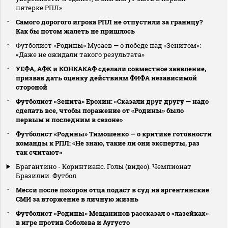
пятерке РПЛ»
Самого дорогого игрока РПЛ не отпустили за границу?
Как бы потом жалеть не пришлось
Футболист «Родины» Мусаев — о победе над «Зенитом»:
«Даже не ожидали такого результата»
УЕФА, АФК и КОНКАКАФ сделали совместное заявление,
призвав дать оценку действиям ФИФА независимой
стороной
Футболист «Зенита» Ерохин: «Сказали друг другу — надо
сделать все, чтобы поражение от «Родины» было
первым и последним в сезоне»
Футболист «Родины» Тимошенко — о критике готовности
команды к РПЛ: «Не знаю, такие ли они эксперты, раз
так считают»
Брагантино - Коринтианс. Голы (видео). Чемпионат
Бразилии. Футбол
Месси после похорон отца подаст в суд на аргентинские
СМИ за вторжение в личную жизнь
Футболист «Родины» Мещанинов рассказал о «лазейках»
в игре против Соболева и Аугусто