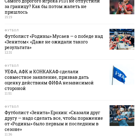
Самого дорогого игрока РПЛ не отпустили
за границу? Как бы потом жалеть не
пришлось
15:19
ФУТБОЛ
Футболист «Родины» Мусаев — о победе над
«Зенитом»: «Даже не ожидали такого
результата»
12:31
ФУТБОЛ
УЕФА, АФК и КОНКАКАФ сделали
совместное заявление, призвав дать
оценку действиям ФИФА независимой
стороной
11:51
ФУТБОЛ
Футболист «Зенита» Ерохин: «Сказали друг
другу — надо сделать все, чтобы поражение
от «Родины» было первым и последним в
сезоне»
11:36