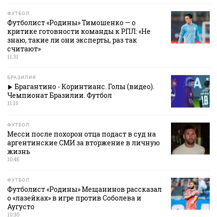
ФУТБОЛ
Футболист «Родины» Тимошенко — о
критике готовности команды к РПЛ: «Не
знаю, такие ли они эксперты, раз так
считают»
11:31
БРАЗИЛИЯ
Брагантино - Коринтианс. Голы (видео).
Чемпионат Бразилии. Футбол
11:15
ФУТБОЛ
Месси после похорон отца подаст в суд на
аргентинские СМИ за вторжение в личную
жизнь
10:45
ФУТБОЛ
Футболист «Родины» Мещанинов рассказал
о «лазейках» в игре против Соболева и
Аугусто
10:30