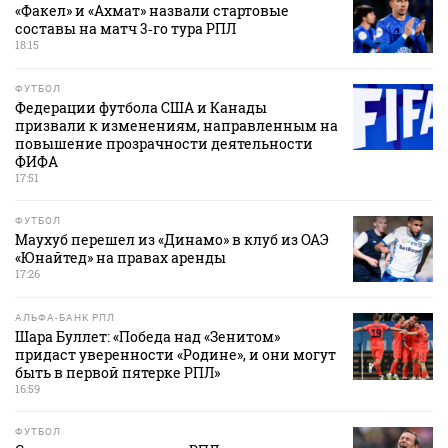
«Факел» и «Ахмат» назвали стартовые
составы на матч 3‑го тура РПЛ
18:15
ФУТБОЛ
Федерации футбола США и Канады
призвали к изменениям, направленным на
повышение прозрачности деятельности
ФИФА
17:51
ФУТБОЛ
Маухуб перешел из «Динамо» в клуб из ОАЭ
«Юнайтед» на правах аренды
17:26
АЛЬФА-БАНК РПЛ
Шара Буллет: «Победа над «Зенитом»
придаст уверенности «Родине», и они могут
быть в первой пятерке РПЛ»
16:59
ФУТБОЛ