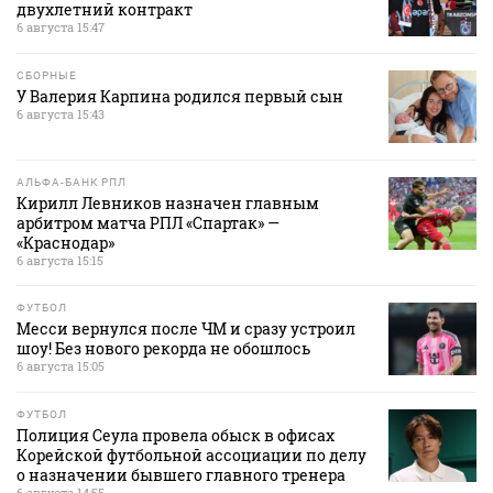
двухлетний контракт
6 августа 15:47
СБОРНЫЕ
У Валерия Карпина родился первый сын
6 августа 15:43
АЛЬФА-БАНК РПЛ
Кирилл Левников назначен главным
арбитром матча РПЛ «Спартак» —
«Краснодар»
6 августа 15:15
ФУТБОЛ
Месси вернулся после ЧМ и сразу устроил
шоу! Без нового рекорда не обошлось
6 августа 15:05
ФУТБОЛ
Полиция Сеула провела обыск в офисах
Корейской футбольной ассоциации по делу
о назначении бывшего главного тренера
6 августа 14:55