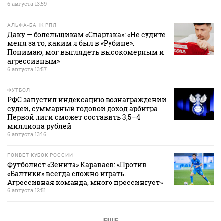
6 августа 13:59
АЛЬФА-БАНК РПЛ
Даку — болельщикам «Спартака»: «Не судите
меня за то, каким я был в «Рубине».
Понимаю, мог выглядеть высокомерным и
агрессивным»
6 августа 13:57
ФУТБОЛ
РФС запустил индексацию вознаграждений
судей, суммарный годовой доход арбитра
Первой лиги сможет составить 3,5–4
миллиона рублей
6 августа 13:16
FONBET КУБОК РОССИИ
Футболист «Зенита» Караваев: «Против
«Балтики» всегда сложно играть.
Агрессивная команда, много прессингует»
6 августа 12:51
ЕЩЕ