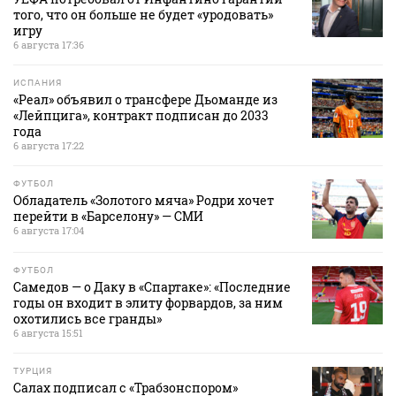
того, что он больше не будет «уродовать»
игру
6 августа 17:36
ИСПАНИЯ
«Реал» объявил о трансфере Дьоманде из
«Лейпцига», контракт подписан до 2033
года
6 августа 17:22
ФУТБОЛ
Обладатель «Золотого мяча» Родри хочет
перейти в «Барселону» — СМИ
6 августа 17:04
ФУТБОЛ
Самедов — о Даку в «Спартаке»: «Последние
годы он входит в элиту форвардов, за ним
охотились все гранды»
6 августа 15:51
ТУРЦИЯ
Салах подписал с «Трабзонспором»