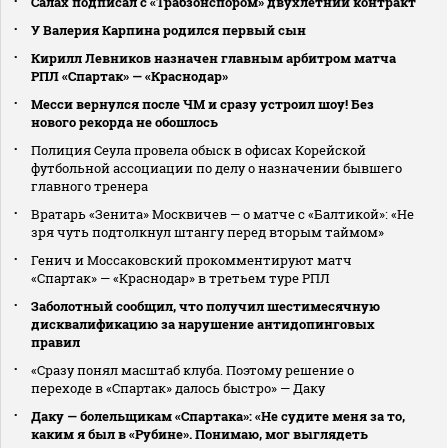
Салах подписал с «Трабзонспором» двухлетний контракт
У Валерия Карпина родился первый сын
Кирилл Левников назначен главным арбитром матча
РПЛ «Спартак» — «Краснодар»
Месси вернулся после ЧМ и сразу устроил шоу! Без
нового рекорда не обошлось
Полиция Сеула провела обыск в офисах Корейской
футбольной ассоциации по делу о назначении бывшего
главного тренера
Вратарь «Зенита» Москвичев — о матче с «Балтикой»: «Не
зря чуть подтолкнул штангу перед вторым таймом»
Генич и Моссаковский прокомментируют матч
«Спартак» — «Краснодар» в третьем туре РПЛ
Заболотный сообщил, что получил шестимесячную
дисквалификацию за нарушение антидопинговых
правил
«Сразу понял масштаб клуба. Поэтому решение о
переходе в «Спартак» далось быстро» — Даку
Даку — болельщикам «Спартака»: «Не судите меня за то,
каким я был в «Рубине». Понимаю, мог выглядеть