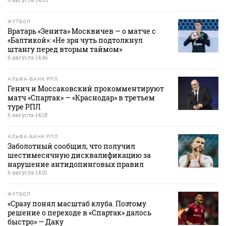
ФУТБОЛ
Вратарь «Зенита» Москвичев — о матче с
«Балтикой»: «Не зря чуть подтолкнул
штангу перед вторым таймом»
6 августа 14:46
АЛЬФА-БАНК РПЛ
Генич и Моссаковский прокомментируют
матч «Спартак» — «Краснодар» в третьем
туре РПЛ
6 августа 14:18
АЛЬФА-БАНК РПЛ
Заболотный сообщил, что получил
шестимесячную дисквалификацию за
нарушение антидопинговых правил
6 августа 14:01
ФУТБОЛ
«Сразу понял масштаб клуба. Поэтому
решение о переходе в «Спартак» далось
быстро» — Даку