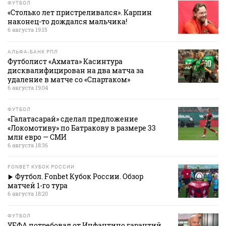
ФУТБОЛ
«Столько лет пристреливался». Карпин
наконец-то дождался мальчика!
6 августа 19:15
АЛЬФА-БАНК РПЛ
Футболист «Ахмата» Касинтура
дисквалифицирован на два матча за
удаление в матче со «Спартаком»
6 августа 19:04
ФУТБОЛ
«Галатасарай» сделал предложение
«Локомотиву» по Батракову в размере 33
млн евро — СМИ
6 августа 18:36
FONBET КУБОК РОССИИ
Футбол. Fonbet Кубок России. Обзор
матчей 1-го тура
6 августа 18:20
ФУТБОЛ
УЕФА потребовал от Инфантино гарантий