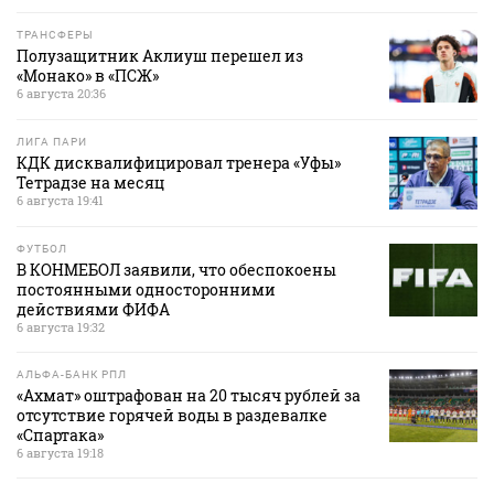
ТРАНСФЕРЫ
Полузащитник Аклиуш перешел из
«Монако» в «ПСЖ»
6 августа 20:36
ЛИГА ПАРИ
КДК дисквалифицировал тренера «Уфы»
Тетрадзе на месяц
6 августа 19:41
ФУТБОЛ
В КОНМЕБОЛ заявили, что обеспокоены
постоянными односторонними
действиями ФИФА
6 августа 19:32
АЛЬФА-БАНК РПЛ
«Ахмат» оштрафован на 20 тысяч рублей за
отсутствие горячей воды в раздевалке
«Спартака»
6 августа 19:18