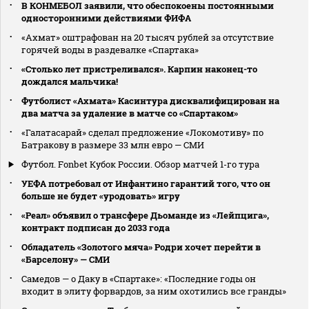
В КОНМЕБОЛ заявили, что обеспокоены постоянными
односторонними действиями ФИФА
«Ахмат» оштрафован на 20 тысяч рублей за отсутствие
горячей воды в раздевалке «Спартака»
«Столько лет пристреливался». Карпин наконец-то
дождался мальчика!
Футболист «Ахмата» Касинтура дисквалифицирован на
два матча за удаление в матче со «Спартаком»
«Галатасарай» сделал предложение «Локомотиву» по
Батракову в размере 33 млн евро — СМИ
Футбол. Fonbet Кубок России. Обзор матчей 1-го тура
УЕФА потребовал от Инфантино гарантий того, что он
больше не будет «уродовать» игру
«Реал» объявил о трансфере Дьоманде из «Лейпцига»,
контракт подписан до 2033 года
Обладатель «Золотого мяча» Родри хочет перейти в
«Барселону» — СМИ
Самедов — о Даку в «Спартаке»: «Последние годы он
входит в элиту форвардов, за ним охотились все гранды»