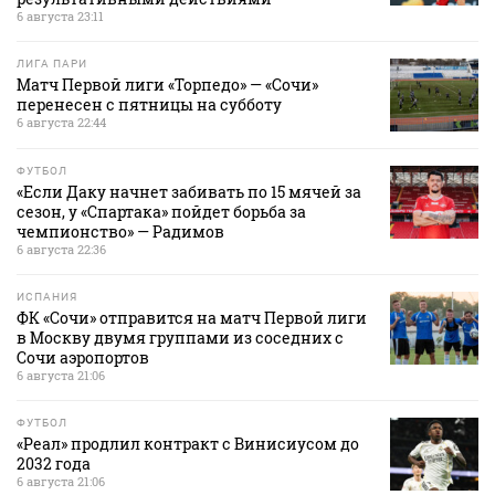
6 августа 23:11
ЛИГА ПАРИ
Матч Первой лиги «Торпедо» — «Сочи»
перенесен с пятницы на субботу
6 августа 22:44
ФУТБОЛ
«Если Даку начнет забивать по 15 мячей за
сезон, у «Спартака» пойдет борьба за
чемпионство» — Радимов
6 августа 22:36
ИСПАНИЯ
ФК «Сочи» отправится на матч Первой лиги
в Москву двумя группами из соседних с
Сочи аэропортов
6 августа 21:06
ФУТБОЛ
«Реал» продлил контракт с Винисиусом до
2032 года
6 августа 21:06