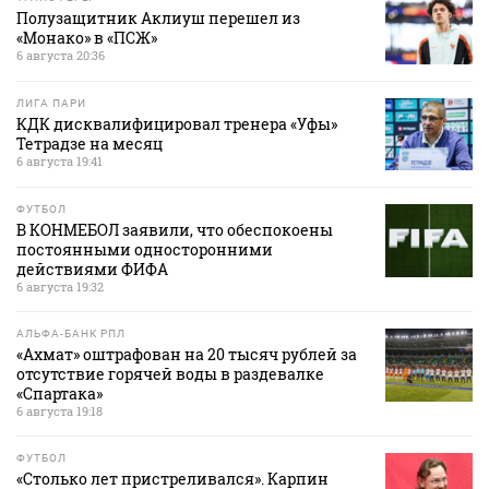
Полузащитник Аклиуш перешел из
«Монако» в «ПСЖ»
6 августа 20:36
ЛИГА ПАРИ
КДК дисквалифицировал тренера «Уфы»
Тетрадзе на месяц
6 августа 19:41
ФУТБОЛ
В КОНМЕБОЛ заявили, что обеспокоены
постоянными односторонними
действиями ФИФА
6 августа 19:32
АЛЬФА-БАНК РПЛ
«Ахмат» оштрафован на 20 тысяч рублей за
отсутствие горячей воды в раздевалке
«Спартака»
6 августа 19:18
ФУТБОЛ
«Столько лет пристреливался». Карпин