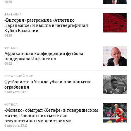
06:55
БРАЗИЛИЯ
«Витория» разгромила «Атлетико
Паранаэнсе» и вышла в четвертьфинал
Кубка Бразилии
04:25
ФУТБОЛ
Африканская конфедерация футбола
поддержала Инфантино
00:52
ОСТАЛЬНОЙ МИР
Футболиста в Уганде убили при попытке
ограбления
6 августа 23:41
ФУТБОЛ
«Монако» обыграл «Хетафе» в товарищеском
матче, Головин не отметился
результативными действиями
6 августа 23:11