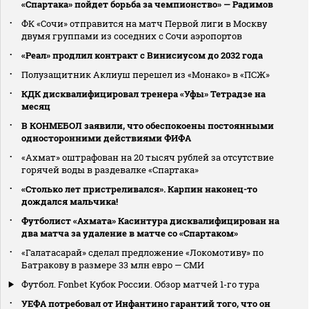
«Спартака» пойдет борьба за чемпионство» — Радимов
ФК «Сочи» отправится на матч Первой лиги в Москву
двумя группами из соседних с Сочи аэропортов
«Реал» продлил контракт с Винисиусом до 2032 года
Полузащитник Аклиуш перешел из «Монако» в «ПСЖ»
КДК дисквалифицировал тренера «Уфы» Тетрадзе на
месяц
В КОНМЕБОЛ заявили, что обеспокоены постоянными
односторонними действиями ФИФА
«Ахмат» оштрафован на 20 тысяч рублей за отсутствие
горячей воды в раздевалке «Спартака»
«Столько лет пристреливался». Карпин наконец-то
дождался мальчика!
Футболист «Ахмата» Касинтура дисквалифицирован на
два матча за удаление в матче со «Спартаком»
«Галатасарай» сделал предложение «Локомотиву» по
Батракову в размере 33 млн евро — СМИ
Футбол. Fonbet Кубок России. Обзор матчей 1-го тура
УЕФА потребовал от Инфантино гарантий того, что он