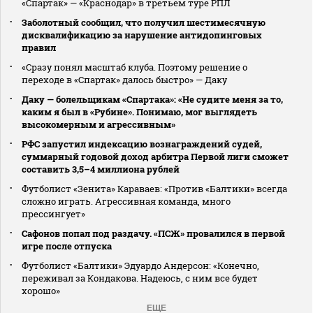
«Спартак» — «Краснодар» в третьем туре РПЛ
Заболотный сообщил, что получил шестимесячную
дисквалификацию за нарушение антидопинговых
правил
«Сразу понял масштаб клуба. Поэтому решение о
переходе в «Спартак» далось быстро» — Даку
Даку — болельщикам «Спартака»: «Не судите меня за то,
каким я был в «Рубине». Понимаю, мог выглядеть
высокомерным и агрессивным»
РФС запустил индексацию вознаграждений судей,
суммарный годовой доход арбитра Первой лиги сможет
составить 3,5–4 миллиона рублей
Футболист «Зенита» Караваев: «Против «Балтики» всегда
сложно играть. Агрессивная команда, много
прессингует»
Сафонов попал под раздачу. «ПСЖ» провалился в первой
игре после отпуска
Футболист «Балтики» Эдуардо Андерсон: «Конечно,
переживал за Кондакова. Надеюсь, с ним все будет
хорошо»
ЕЩЕ