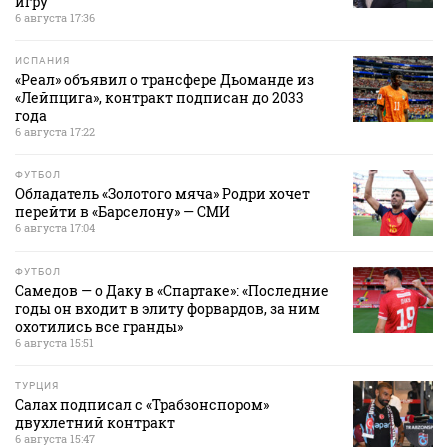
игру
6 августа 17:36
ИСПАНИЯ
«Реал» объявил о трансфере Дьоманде из
«Лейпцига», контракт подписан до 2033
года
6 августа 17:22
ФУТБОЛ
Обладатель «Золотого мяча» Родри хочет
перейти в «Барселону» — СМИ
6 августа 17:04
ФУТБОЛ
Самедов — о Даку в «Спартаке»: «Последние
годы он входит в элиту форвардов, за ним
охотились все гранды»
6 августа 15:51
ТУРЦИЯ
Салах подписал с «Трабзонспором»
двухлетний контракт
6 августа 15:47