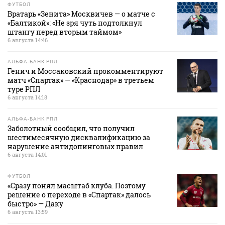
ФУТБОЛ
Вратарь «Зенита» Москвичев — о матче с
«Балтикой»: «Не зря чуть подтолкнул
штангу перед вторым таймом»
6 августа 14:46
АЛЬФА-БАНК РПЛ
Генич и Моссаковский прокомментируют
матч «Спартак» — «Краснодар» в третьем
туре РПЛ
6 августа 14:18
АЛЬФА-БАНК РПЛ
Заболотный сообщил, что получил
шестимесячную дисквалификацию за
нарушение антидопинговых правил
6 августа 14:01
ФУТБОЛ
«Сразу понял масштаб клуба. Поэтому
решение о переходе в «Спартак» далось
быстро» — Даку
6 августа 13:59