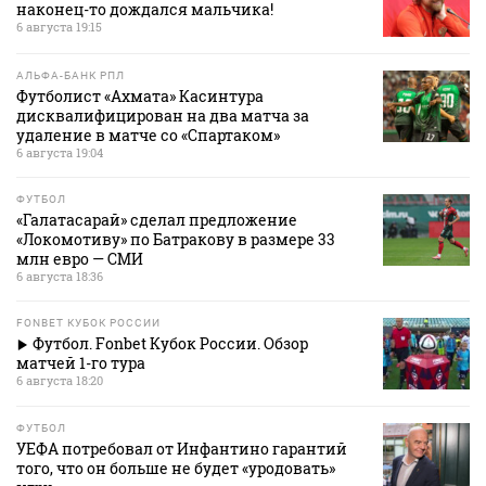
наконец-то дождался мальчика!
6 августа 19:15
АЛЬФА-БАНК РПЛ
Футболист «Ахмата» Касинтура
дисквалифицирован на два матча за
удаление в матче со «Спартаком»
6 августа 19:04
ФУТБОЛ
«Галатасарай» сделал предложение
«Локомотиву» по Батракову в размере 33
млн евро — СМИ
6 августа 18:36
FONBET КУБОК РОССИИ
Футбол. Fonbet Кубок России. Обзор
матчей 1-го тура
6 августа 18:20
ФУТБОЛ
УЕФА потребовал от Инфантино гарантий
того, что он больше не будет «уродовать»