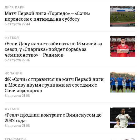
ЛИГА ПАРИ
Матч Первой лиги «Торпедо» — «Сочи»
перенесен с пятницы на субботу
6 августа 22:44
ФУТБОЛ
«Если Даку начнет забивать по 15 мячей за
сезон, у «Спартака» пойдет борьба за
чемпионство» — Радимов
6 августа 22:36
ИСПАНИЯ
ФК «Сочи» отправится на матч Первой лиги
в Москву двумя группами из соседних с
Сочи аэропортов
6 августа 21:06
ФУТБОЛ
«Реал» продлил контракт с Винисиусом до
2032 года
6 августа 21:06
ТРАНСФЕРЫ