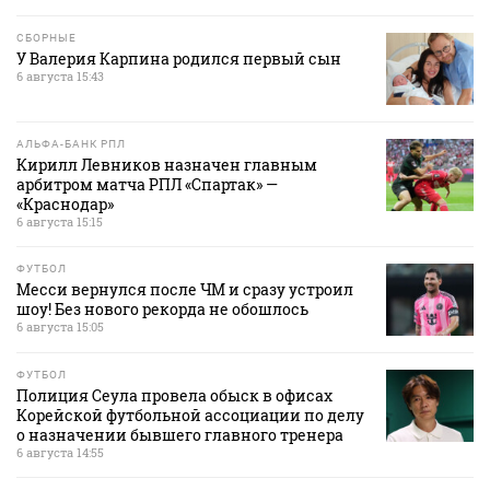
СБОРНЫЕ
У Валерия Карпина родился первый сын
6 августа 15:43
АЛЬФА-БАНК РПЛ
Кирилл Левников назначен главным
арбитром матча РПЛ «Спартак» —
«Краснодар»
6 августа 15:15
ФУТБОЛ
Месси вернулся после ЧМ и сразу устроил
шоу! Без нового рекорда не обошлось
6 августа 15:05
ФУТБОЛ
Полиция Сеула провела обыск в офисах
Корейской футбольной ассоциации по делу
о назначении бывшего главного тренера
6 августа 14:55