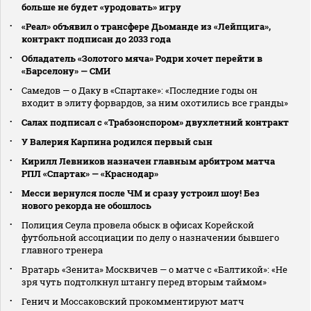
больше не будет «уродовать» игру
«Реал» объявил о трансфере Дьоманде из «Лейпцига»,
контракт подписан до 2033 года
Обладатель «Золотого мяча» Родри хочет перейти в
«Барселону» — СМИ
Самедов — о Даку в «Спартаке»: «Последние годы он
входит в элиту форвардов, за ним охотились все гранды»
Салах подписал с «Трабзонспором» двухлетний контракт
У Валерия Карпина родился первый сын
Кирилл Левников назначен главным арбитром матча
РПЛ «Спартак» — «Краснодар»
Месси вернулся после ЧМ и сразу устроил шоу! Без
нового рекорда не обошлось
Полиция Сеула провела обыск в офисах Корейской
футбольной ассоциации по делу о назначении бывшего
главного тренера
Вратарь «Зенита» Москвичев — о матче с «Балтикой»: «Не
зря чуть подтолкнул штангу перед вторым таймом»
Генич и Моссаковский прокомментируют матч