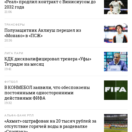
«Реал» продлил контракт с Винисиусом до
2032 года
21:06
ТРАНСФЕРЫ
Полузащитник Аклиуш перешел из
«Монако» в «ПСЖ»
20:36
ЛИГА ПАРИ
КДК дисквалифицировал тренера «Уфы»
Тетрадзе на месяц
19:41
ФУТБОЛ
В КОНМЕБОЛ заявили, что обеспокоены
постоянными односторонними
действиями ФИФА
19:32
АЛЬФА-БАНК РПЛ
«Ахмат» оштрафован на 20 тысяч рублей за
отсутствие горячей воды в раздевалке
«Спартака»