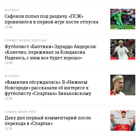
ФУТБОЛ
Сафонов попал под раздачу. «ПСЖ»
провалился в первой игре после отпуска
12:46
FONBET КУБОК РОССИИ
Футболист «Балтики» Эдуардо Андерсон:
«Конечно, переживал за Кондакова.
Надеюсь, с ним все будет хорошо»
12:38
ФУТБОЛ
«Фамилия обсуждалась». В «Нижнем
Новгороде» рассказали об интересе к
футболисту «Спартака» Зиньковскому
12:36
АЛЬФА-БАНК РПЛ
Даку дал первый комментарий после
перехода в «Спартак»
12:18