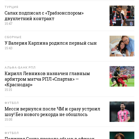
ТУРЦИЯ
Салах подписал с «Трабзонспором»
двухлетний контракт
15:47
СБОРНЫЕ
У Валерия Карпина родился первый сын
15:43
АЛЬФА-БАНК РПЛ
Кирилл Левников назначен главным
арбитром матча РПЛ «Спартак» —
«Краснодар»
15:15
ФУТБОЛ
Месси вернулся после ЧМ и сразу устроил
шоу! Без нового рекорда не обошлось
15:05
ФУТБОЛ
Полиция Сеула провела обыск в офисах