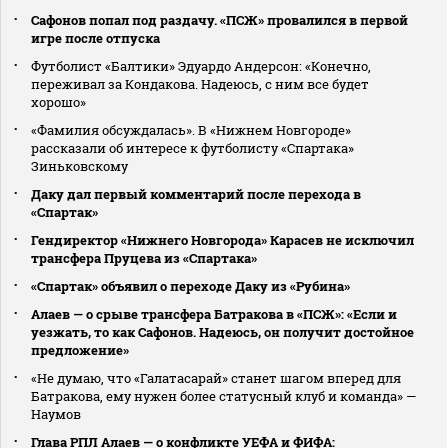
Сафонов попал под раздачу. «ПСЖ» провалился в первой
игре после отпуска
Футболист «Балтики» Эдуардо Андерсон: «Конечно,
переживал за Кондакова. Надеюсь, с ним все будет
хорошо»
«Фамилия обсуждалась». В «Нижнем Новгороде»
рассказали об интересе к футболисту «Спартака»
Зиньковскому
Даку дал первый комментарий после перехода в
«Спартак»
Гендиректор «Нижнего Новгорода» Карасев не исключил
трансфера Пруцева из «Спартака»
«Спартак» объявил о переходе Даку из «Рубина»
Алаев — о срыве трансфера Батракова в «ПСЖ»: «Если и
уезжать, то как Сафонов. Надеюсь, он получит достойное
предложение»
«Не думаю, что «Галатасарай» станет шагом вперед для
Батракова, ему нужен более статусный клуб и команда» —
Наумов
Глава РПЛ Алаев — о конфликте УЕФА и ФИФА: