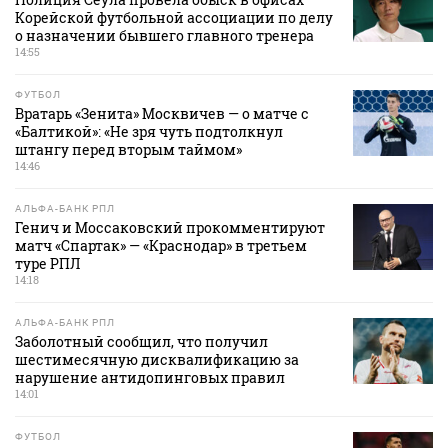
Корейской футбольной ассоциации по делу
о назначении бывшего главного тренера
14:55
ФУТБОЛ
Вратарь «Зенита» Москвичев — о матче с
«Балтикой»: «Не зря чуть подтолкнул
штангу перед вторым таймом»
14:46
АЛЬФА-БАНК РПЛ
Генич и Моссаковский прокомментируют
матч «Спартак» — «Краснодар» в третьем
туре РПЛ
14:18
АЛЬФА-БАНК РПЛ
Заболотный сообщил, что получил
шестимесячную дисквалификацию за
нарушение антидопинговых правил
14:01
ФУТБОЛ