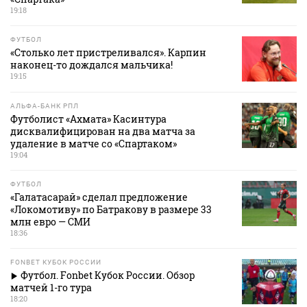
19:18
ФУТБОЛ
«Столько лет пристреливался». Карпин
наконец-то дождался мальчика!
19:15
АЛЬФА-БАНК РПЛ
Футболист «Ахмата» Касинтура
дисквалифицирован на два матча за
удаление в матче со «Спартаком»
19:04
ФУТБОЛ
«Галатасарай» сделал предложение
«Локомотиву» по Батракову в размере 33
млн евро — СМИ
18:36
FONBET КУБОК РОССИИ
Футбол. Fonbet Кубок России. Обзор
матчей 1-го тура
18:20