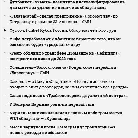
Футболист «Ахмата» Касинтура дисквалифицирован на
два матча за удаление в матче со «Спартаком»
«Галатасарай» сделал предложение «Локомотиву» по
Батракову в размере 33 млн евро — СМИ
Футбол. Fonbet Кубок России. Обзор матчей 1-го тура
УЕФА потребовал от Инфантино гарантий того, что он
больше не будет «уродовать» игру
«Реал» объявил о трансфере Дьоманде из «Лейпцига»,
контракт подписан до 2033 года
Обладатель «Золотого мяча» Родри хочет перейти в
«Барселону» — СМИ
Самедов — о Даку в «Спартаке»: «Последние годы он
входит в элиту форвардов, за ним охотились все гранды»
Салах подписал с «Трабзонспором» двухлетний контракт
У Валерия Карпина родился первый сын
Кирилл Левников назначен главным арбитром матча
РПЛ «Спартак» — «Краснодар»
Месси вернулся после ЧМ и сразу устроил шоу! Без
нового рекорда не обошлось