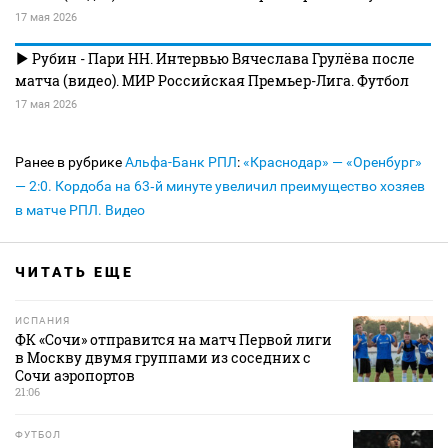
17 мая 2026
Рубин - Пари НН. Интервью Вячеслава Грулёва после
матча (видео). МИР Российская Премьер-Лига. Футбол
17 мая 2026
Ранее в рубрике
Альфа-Банк РПЛ
:
«Краснодар» — «Оренбург»
— 2:0. Кордоба на 63‑й минуте увеличил преимущество хозяев
в матче РПЛ. Видео
ЧИТАТЬ ЕЩЕ
ИСПАНИЯ
ФК «Сочи» отправится на матч Первой лиги
в Москву двумя группами из соседних с
Сочи аэропортов
21:06
ФУТБОЛ