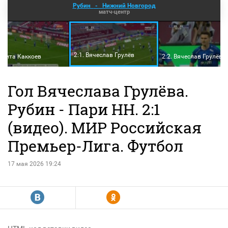
Рубин
-
Нижний Новгород
матч-центр
2:1. Вячеслав Грулёв
Никита Каккоев
2:2. Вячеслав Грулёв
Гол Вячеслава Грулёва.
Рубин - Пари НН. 2:1
(видео). МИР Российская
Премьер-Лига. Футбол
17 мая 2026 19:24
R
Y