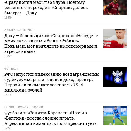
«Сразу понял масштаб клуба. Поэтому
решение о переходе в «Спартак» далось
быстро» — Даку
13:59
АЛЬФА-БАНК РПЛ
Даку — болельщикам «Спартака»: «Не судите
меня за то, каким я был в «Рубине».
Понимаю, мог выглядеть высокомерным и
агрессивным»
13:57
ФУТБОЛ
РФС запустил индексацию вознаграждений
судей, суммарный годовой доход арбитра
Первой лиги сможет составить 3,5–4
миллиона рублей
13:16
FONBET КУБОК РОССИИ
Футболист «Зенита» Караваев: «Против
«Балтики» всегда сложно играть.
Агрессивная команда, много прессингует»
12:51