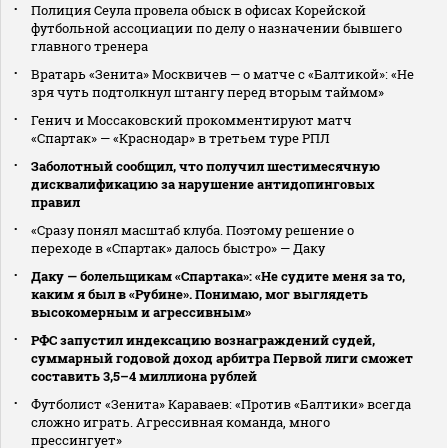
Полиция Сеула провела обыск в офисах Корейской
футбольной ассоциации по делу о назначении бывшего
главного тренера
Вратарь «Зенита» Москвичев — о матче с «Балтикой»: «Не
зря чуть подтолкнул штангу перед вторым таймом»
Генич и Моссаковский прокомментируют матч
«Спартак» — «Краснодар» в третьем туре РПЛ
Заболотный сообщил, что получил шестимесячную
дисквалификацию за нарушение антидопинговых
правил
«Сразу понял масштаб клуба. Поэтому решение о
переходе в «Спартак» далось быстро» — Даку
Даку — болельщикам «Спартака»: «Не судите меня за то,
каким я был в «Рубине». Понимаю, мог выглядеть
высокомерным и агрессивным»
РФС запустил индексацию вознаграждений судей,
суммарный годовой доход арбитра Первой лиги сможет
составить 3,5–4 миллиона рублей
Футболист «Зенита» Караваев: «Против «Балтики» всегда
сложно играть. Агрессивная команда, много
прессингует»