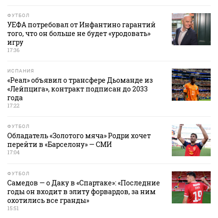
ФУТБОЛ
УЕФА потребовал от Инфантино гарантий
того, что он больше не будет «уродовать»
игру
17:36
ИСПАНИЯ
«Реал» объявил о трансфере Дьоманде из
«Лейпцига», контракт подписан до 2033
года
17:22
ФУТБОЛ
Обладатель «Золотого мяча» Родри хочет
перейти в «Барселону» — СМИ
17:04
ФУТБОЛ
Самедов — о Даку в «Спартаке»: «Последние
годы он входит в элиту форвардов, за ним
охотились все гранды»
15:51