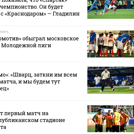
 чемпионство. Он будет
с «Краснодаром» — Гладилин
ЛИГА
омотив» обыграл московское
е Молодежной лиги
мо»: «Шварц, заткни им всем
матча, и мы будем тут
вец»
т первый матч на
публиканском стадионе
ста