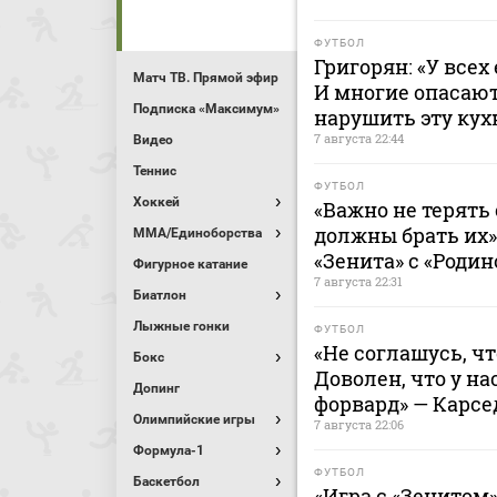
ФУТБОЛ
Григорян: «У всех
Матч ТВ. Прямой эфир
И многие опасают
Подписка «Максимум»
нарушить эту ку
7 августа 22:44
Видео
Теннис
ФУТБОЛ
Хоккей
«Важно не терять 
должны брать их»
MMA/Единоборства
«Зенита» с «Родин
Фигурное катание
7 августа 22:31
Биатлон
Лыжные гонки
ФУТБОЛ
«Не соглашусь, ч
Бокс
Доволен, что у н
Допинг
форвард» — Карсе
Олимпийские игры
7 августа 22:06
Формула-1
ФУТБОЛ
Баскетбол
«Игра с «Зенитом»