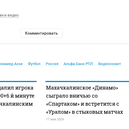
вки видео
Комментировать
охамед Аззи
Футбол
Россия
Альфа-Банк РПЛ
Видеосюжет
далил игрока
Махачкалинское «Динамо»
90+6 й минуте
сыграло вничью со
ачкалинским
«Спартаком» и встретится с
«Уралом» в стыковых матчах
17 мая 2026