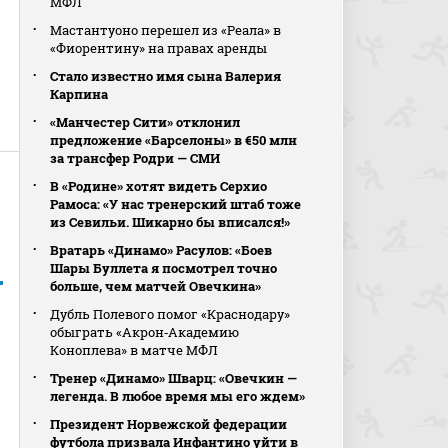
МФЛ
Мастантуоно перешел из «Реала» в
«Фиорентину» на правах аренды
Стало известно имя сына Валерия
Карпина
«Манчестер Сити» отклонил
предложение «Барселоны» в €50 млн
за трансфер Родри — СМИ
В «Родине» хотят видеть Серхио
Рамоса: «У нас тренерский штаб тоже
из Севильи. Шикарно бы вписался!»
Вратарь «Динамо» Расулов: «Боев
Шары Буллета я посмотрел точно
больше, чем матчей Овечкина»
Дубль Полевого помог «Краснодару»
обыграть «Акрон‑Академию
Коноплева» в матче МФЛ
Тренер «Динамо» Шварц: «Овечкин —
легенда. В любое время мы его ждем»
Президент Норвежской федерации
футбола призвала Инфантино уйти в