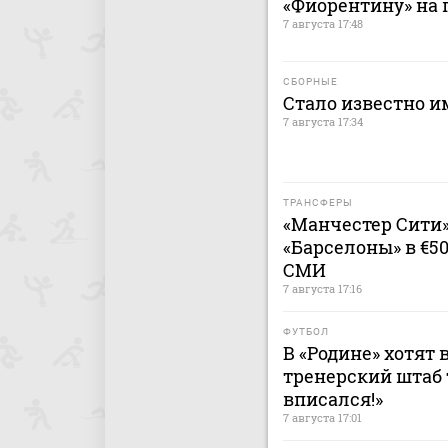
«Фиорентину» на 
7 августа 17:48
СБОРНЫЕ
Стало известно и
7 августа 17:34
ТРАНСФЕРЫ
«Манчестер Сити
«Барселоны» в €5
СМИ
7 августа 17:16
ФУТБОЛ
В «Родине» хотят 
тренерский штаб 
вписался!»
7 августа 17:01