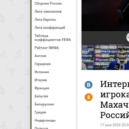
Сборная России
Лига чемпионов
Лига Европы
Лига конференций
Таблица
коэффициентов УЕФА
Интервью Гамида
Интервью Манфреда
Агаларова в перер
Рейтинг ФИФА
намо Махачкала -
Угальде в перерыве матча
матча (видео). Дин
артак. Лучшие моменты
(видео). Динамо Махачкала
Махачкала - Спарт
Англия
идео). МИР Российская
- Спартак. МИР Российская
Российская Премье
Германия
емьер-Лига. Футбол
Премьер-Лига. Футбол
Футбол
Испания
Италия
Интер
R
Франция
игрока
Y
Бельгия
Махач
Белоруссия
Росси
Греция
Нидерланды
17 мая 2026 20:3
Польша