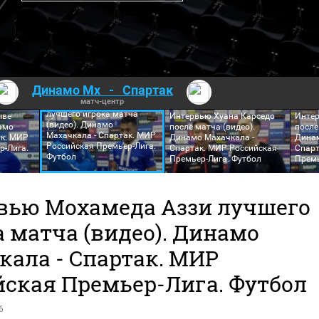
Динамо Мх
-
Спартак
матч-центр
Интервью Мохамеда Аззи
лучшего игрока матча
ыве
Интервью Хуана Карседо
Интер
(видео). Динамо
амо
после матча (видео).
после
Махачкала - Спартак. МИР
ак. МИР
Динамо Махачкала -
Динам
Российская Премьер-Лига.
р-Лига.
Спартак. МИР Российская
Спарт
Футбол
Премьер-Лига. Футбол
Премь
вью Мохамеда Аззи лучшего
 матча (видео). Динамо
кала - Спартак. МИР
йская Премьер-Лига. Футбол
6