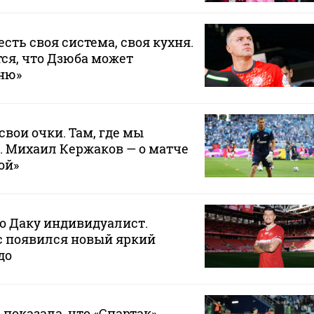
 есть своя система, своя кухня.
ся, что Дзюба может
хню»
свои очки. Там, где мы
. Михаил Кержаков — о матче
ой»
то Даку индивидуалист.
ас появился новый яркий
до
 показала, что «Спартак»