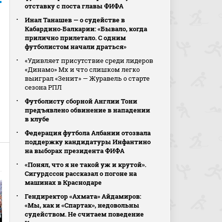
отставку с поста главы ФИФА
Инал Танашев — о судействе в
Кабардино‑Балкарии: «Бывало, когда
прилично прилетало. С одним
футболистом начали драться»
«Удивляет присутствие среди лидеров
«Динамо» Мх и что слишком легко
выиграл «Зенит» — Журавель о старте
сезона РПЛ
Футболисту сборной Англии Тони
предъявлено обвинение в нападении
в клубе
Федерация футбола Албании отозвала
поддержку кандидатуры Инфантино
на выборах президента ФИФА
«Понял, что я не такой уж и крутой».
Сигурдссон рассказал о погоне на
машинах в Краснодаре
Гендиректор «Ахмата» Айдамиров:
«Мы, как и «Спартак», недовольны
судейством. Не считаем поведение