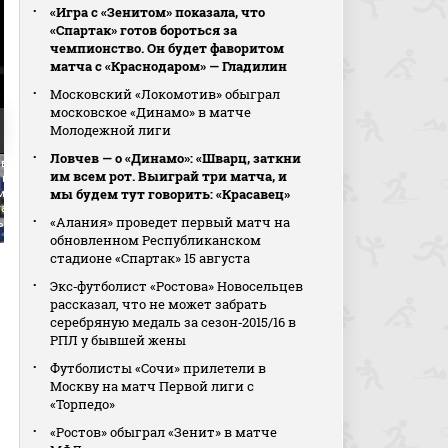
«Игра с «Зенитом» показала, что
«Спартак» готов бороться за
чемпионство. Он будет фаворитом
матча с «Краснодаром» — Гладилин
Московский «Локомотив» обыграл
московское «Динамо» в матче
Молодежной лиги
Ловчев — о «Динамо»: «Шварц, заткни
вью Вадима Евсеева
им всем рот. Выиграй три матча, и
 матча (видео).
мы будем тут говорить: «Красавец»
о Махачкала -
ак. МИР Российская
«Алания» проведет первый матч на
ер-Лига. Футбол
обновленном Республиканском
стадионе «Спартак» 15 августа
Экс‑футболист «Ростова» Новосельцев
рассказал, что не может забрать
серебряную медаль за сезон‑2015/16 в
РПЛ у бывшей жены
Футболисты «Сочи» прилетели в
Москву на матч Первой лиги с
«Торпедо»
«Ростов» обыграл «Зенит» в матче