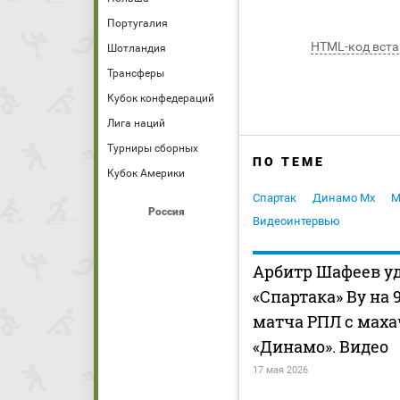
Португалия
HTML-код вста
Шотландия
Трансферы
Кубок конфедераций
Лига наций
Турниры сборных
ПО ТЕМЕ
Кубок Америки
Спартак
Динамо Мх
М
Россия
Видеоинтервью
Арбитр Шафеев у
«Спартака» Ву на 
матча РПЛ с мах
«Динамо». Видео
17 мая 2026