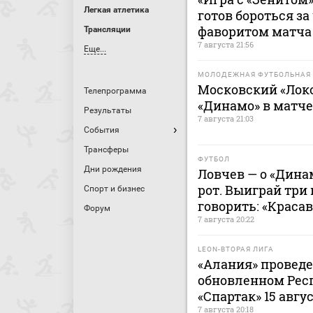
Легкая атлетика
готов бороться за
фаворитом матча 
Трансляции
7 августа 21:56
Еще...
МОЛОДЕЖНАЯ ФУТБОЛЬНАЯ 
Московский «Лок
Телепрограмма
«Динамо» в матч
Результаты
7 августа 21:03
События
Трансферы
ФУТБОЛ
Дни рождения
Ловчев — о «Дина
рот. Выиграй три 
Спорт и бизнес
говорить: «Краса
Форум
7 августа 20:22
LEON-ВТОРАЯ ЛИГА
«Алания» проведе
обновленном Рес
«Спартак» 15 авгу
7 августа 20:18