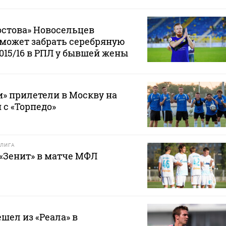
остова» Новосельцев
е может забрать серебряную
2015/16 в РПЛ у бывшей жены
» прилетели в Москву на
 с «Торпедо»
ЛИГА
 «Зенит» в матче МФЛ
шел из «Реала» в