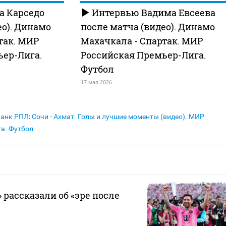
а Карседо
Интервью Вадима Евсеева
ео). Динамо
после матча (видео). Динамо
так. МИР
Махачкала - Спартак. МИР
ьер-Лига.
Российская Премьер-Лига.
Футбол
17 мая 2026
Банк РПЛ
:
Сочи - Ахмат. Голы и лучшие моменты (видео). МИР
а. Футбол
 рассказали об «эре после