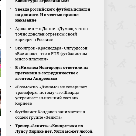
Касинтуры агрессивным»
Звезда российского футбола попался
на допинге. И с честью принял
наказание
Аршавин — о Данни: «Думаю, что он
точно доволен отрезком своей
карьеры в России»
Экс‑игрок «Краснодара» Сигурдссон:
«Все знают, что в РПЛ футболистам
много платили»
В «Нижнем Новгороде» ответили на
претензии в сотрудничестве с
агентом Андреевым
«Возможно, «Динамо» не совершает
трансферы, потому что Шварца
устраивает нынешний состав» —
Корнеев
Футболист Кондаков занимается в
общей группе «Зенита»
Тренер «Зенита»: «Конкретики по
Луису Энрике нет. Уйти может любой,