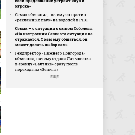
если предложение устроит клуб и
игрока»
Семак объяснил, почему он против
«рекламных пауз» на водопой в РПЛ
Семак — о ситуации с сыном Соболева:
«На настроении Саши эта ситуация не
отражается. С кем ему общаться, он
может делать выбор сам»
Гендиректор «Нижнего Новгорода»
объяснил, почему отдали Латышонка
в аренду «Балтике» сразу после
перехода из «Зенита»
ЕЩЕ