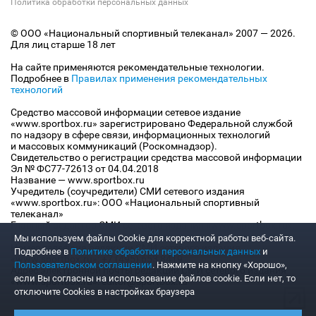
Политика обработки персональных данных
© ООО «Национальный спортивный телеканал» 2007 — 2026.
Для лиц старше 18 лет
На сайте применяются рекомендательные технологии.
Подробнее в
Правилах применения рекомендательных
технологий
Средство массовой информации сетевое издание
«www.sportbox.ru» зарегистрировано Федеральной службой
по надзору в сфере связи, информационных технологий
и массовых коммуникаций (Роскомнадзор).
Свидетельство о регистрации средства массовой информации
Эл № ФС77-72613 от 04.04.2018
Название — www.sportbox.ru
Учредитель (соучредители) СМИ сетевого издания
«www.sportbox.ru»: ООО «Национальный спортивный
телеканал»
Главный редактор СМИ сетевого издания «www.sportbox.ru»:
Конов В.А.
Мы используем файлы Сookie для корректной работы веб-сайта.
Номер телефона редакции СМИ сетевого издания
Подробнее в
Политике обработки персональных данных
и
«www.sportbox.ru»: +7 (495) 653 8419
Пользовательском соглашении
. Нажмите на кнопку «Хорошо»,
Адрес электронной почты редакции СМИ сетевого издания
если Вы согласны на использование файлов cookie. Если нет, то
«www.sportbox.ru»: editor@sportbox.ru
отключите Cookies в настройках браузера