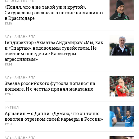
АЛЬФА-БАНК РПЛ
«Понял, что я не такой уж и крутой».
Сигурдссон рассказал о погоне на машинах
в Краснодаре
13:15
АЛЬФА-БАНК РПЛ
Гендиректор «Ахмата» Айдамиров: «Мы, как
и «Спартак», недовольны судейством. Не
считаем поведение Касинтуры
агрессивным»
13:14
АЛЬФА-БАНК РПЛ
Звезда российского футбола попался на
допинге. И с честью принял наказание
12:40
ФУТБОЛ
Аршавин — о Данни: «Думаю, что он точно
доволен отрезком своей карьеры в России»
12:31
АЛЬФА-БАНК РПЛ