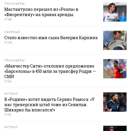
ТРАНСФЕРЫ
Мастантуоно перешел из «Реала» в
«Фиорентину» на правах аренды
17:48
СБОРНЫЕ
Стало известно имя сына Валерия Карпина
17:34
ТРАНСФЕРЫ
«Манчестер Сити» отклонил предложение
«Барселоны» в €50 млн за трансфер Родри —
СМИ
17:16
ФУТБОЛ
В «Родине» хотят видеть Серхио Рамоса: «У
нас тренерский штаб тоже из Севильи.
Шикарно бы вписался!»
17:01
ФУТБОЛ