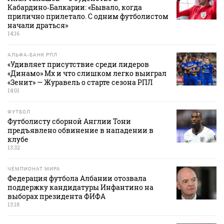
Кабардино‑Балкарии: «Бывало, когда
прилично прилетало. С одним футболистом
начали драться»
14:16
АЛЬФА-БАНК РПЛ
«Удивляет присутствие среди лидеров
«Динамо» Мх и что слишком легко выиграл
«Зенит» — Журавель о старте сезона РПЛ
14:01
ФУТБОЛ
Футболисту сборной Англии Тони
предъявлено обвинение в нападении в
клубе
13:32
ЧЕМПИОНАТ МИРА
Федерация футбола Албании отозвала
поддержку кандидатуры Инфантино на
выборах президента ФИФА
13:18