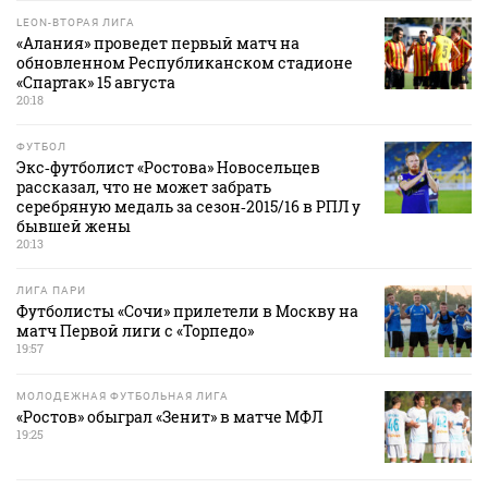
LEON-ВТОРАЯ ЛИГА
«Алания» проведет первый матч на
обновленном Республиканском стадионе
«Спартак» 15 августа
20:18
ФУТБОЛ
Экс‑футболист «Ростова» Новосельцев
рассказал, что не может забрать
серебряную медаль за сезон‑2015/16 в РПЛ у
бывшей жены
20:13
ЛИГА ПАРИ
Футболисты «Сочи» прилетели в Москву на
матч Первой лиги с «Торпедо»
19:57
МОЛОДЕЖНАЯ ФУТБОЛЬНАЯ ЛИГА
«Ростов» обыграл «Зенит» в матче МФЛ
19:25