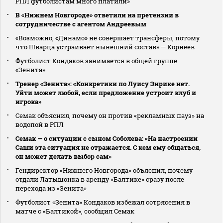
РПЛ футболистам много платили»
В «Нижнем Новгороде» ответили на претензии в
сотрудничестве с агентом Андреевым
«Возможно, «Динамо» не совершает трансферы, потому
что Шварца устраивает нынешний состав» — Корнеев
Футболист Кондаков занимается в общей группе
«Зенита»
Тренер «Зенита»: «Конкретики по Луису Энрике нет.
Уйти может любой, если предложение устроит клуб и
игрока»
Семак объяснил, почему он против «рекламных пауз» на
водопой в РПЛ
Семак — о ситуации с сыном Соболева: «На настроении
Саши эта ситуация не отражается. С кем ему общаться,
он может делать выбор сам»
Гендиректор «Нижнего Новгорода» объяснил, почему
отдали Латышонка в аренду «Балтике» сразу после
перехода из «Зенита»
Футболист «Зенита» Кондаков избежал сотрясения в
матче с «Балтикой», сообщил Семак