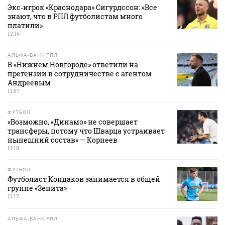
Экс‑игрок «Краснодара» Сигурдссон: «Все
знают, что в РПЛ футболистам много
платили»
12:16
АЛЬФА-БАНК РПЛ
В «Нижнем Новгороде» ответили на
претензии в сотрудничестве с агентом
Андреевым
11:57
ФУТБОЛ
«Возможно, «Динамо» не совершает
трансферы, потому что Шварца устраивает
нынешний состав» — Корнеев
11:18
ФУТБОЛ
Футболист Кондаков занимается в общей
группе «Зенита»
11:17
АЛЬФА-БАНК РПЛ