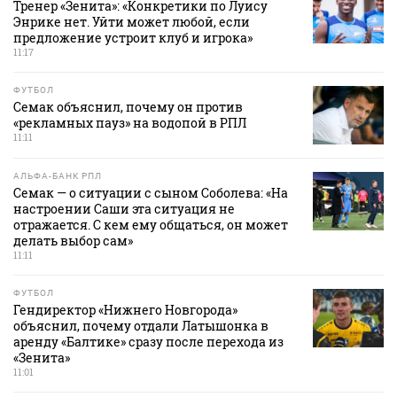
Тренер «Зенита»: «Конкретики по Луису
Энрике нет. Уйти может любой, если
предложение устроит клуб и игрока»
11:17
ФУТБОЛ
Семак объяснил, почему он против
«рекламных пауз» на водопой в РПЛ
11:11
АЛЬФА-БАНК РПЛ
Семак — о ситуации с сыном Соболева: «На
настроении Саши эта ситуация не
отражается. С кем ему общаться, он может
делать выбор сам»
11:11
ФУТБОЛ
Гендиректор «Нижнего Новгорода»
объяснил, почему отдали Латышонка в
аренду «Балтике» сразу после перехода из
«Зенита»
11:01