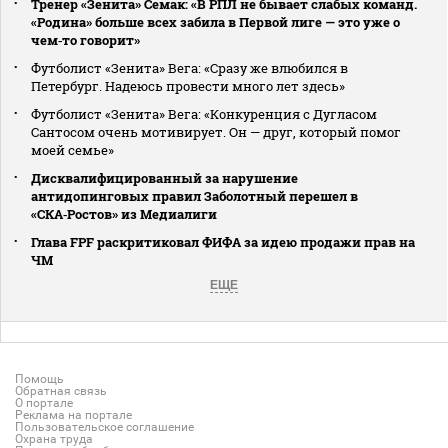
Тренер «Зенита» Семак: «В РПЛ не бывает слабых команд.
«Родина» больше всех забила в Первой лиге — это уже о
чем‑то говорит»
Футболист «Зенита» Вега: «Сразу же влюбился в
Петербург. Надеюсь провести много лет здесь»
Футболист «Зенита» Вега: «Конкуренция с Дугласом
Сантосом очень мотивирует. Он — друг, который помог
моей семье»
Дисквалифицированный за нарушение
антидопинговых правил Заболотный перешел в
«СКА‑Ростов» из Медиалиги
Глава FPF раскритиковал ФИФА за идею продажи прав на
ЧМ
ЕЩЕ
Помощь
Обратная связь
О портале
Реклама на портале
Пользовательское соглашение
Охрана труда