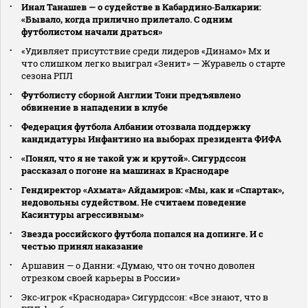
Инал Танашев — о судействе в Кабардино‑Балкарии:
«Бывало, когда прилично прилетало. С одним
футболистом начали драться»
«Удивляет присутствие среди лидеров «Динамо» Мх и
что слишком легко выиграл «Зенит» — Журавель о старте
сезона РПЛ
Футболисту сборной Англии Тони предъявлено
обвинение в нападении в клубе
Федерация футбола Албании отозвала поддержку
кандидатуры Инфантино на выборах президента ФИФА
«Понял, что я не такой уж и крутой». Сигурдссон
рассказал о погоне на машинах в Краснодаре
Гендиректор «Ахмата» Айдамиров: «Мы, как и «Спартак»,
недовольны судейством. Не считаем поведение
Касинтуры агрессивным»
Звезда российского футбола попался на допинге. И с
честью принял наказание
Аршавин — о Данни: «Думаю, что он точно доволен
отрезком своей карьеры в России»
Экс‑игрок «Краснодара» Сигурдссон: «Все знают, что в