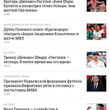
Вратарь «Динамо» Расулов: «Боев Шары
Буллета я посмотрел точно больше, чем
матчей Овечкина»
16:44
МОЛОДЕЖНАЯ ФУТБОЛЬНАЯ ЛИГА
Дубль Полевого помог «Краснодару»
обыграть «Акрон‑Академию Коноплева» в
матче МФЛ
16:19
ФУТБОЛ
Тренер «Динамо» Шварц: «Овечкин —
легенда. В любое время мы его ждем»
16:19
ЧЕМПИОНАТ МИРА
Президент Норвежской федерации футбола
призвала Инфантино уйти в отставку с
поста главы ФИФА
14:58
ФУТБОЛ
Инал Танашев — о судействе в