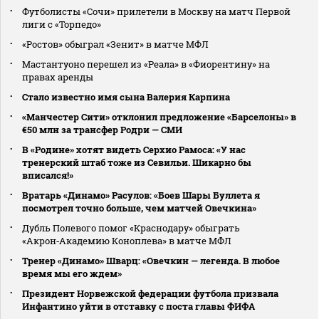
Футболисты «Сочи» прилетели в Москву на матч Первой
лиги с «Торпедо»
«Ростов» обыграл «Зенит» в матче МФЛ
Мастантуоно перешел из «Реала» в «Фиорентину» на
правах аренды
Стало известно имя сына Валерия Карпина
«Манчестер Сити» отклонил предложение «Барселоны» в
€50 млн за трансфер Родри — СМИ
В «Родине» хотят видеть Серхио Рамоса: «У нас
тренерский штаб тоже из Севильи. Шикарно бы
вписался!»
Вратарь «Динамо» Расулов: «Боев Шары Буллета я
посмотрел точно больше, чем матчей Овечкина»
Дубль Полевого помог «Краснодару» обыграть
«Акрон‑Академию Коноплева» в матче МФЛ
Тренер «Динамо» Шварц: «Овечкин — легенда. В любое
время мы его ждем»
Президент Норвежской федерации футбола призвала
Инфантино уйти в отставку с поста главы ФИФА