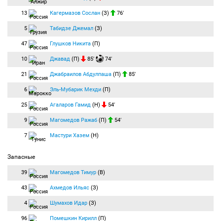
13
Кагермазов Сослан
(З)
76′
5
Табидзе Джемал
(З)
47
Глушков Никита
(П)
10
Джавад
(П)
85′
74′
21
Джабраилов Абдулпаша
(П)
85′
6
Эль-Мубарик Мехди
(П)
25
Агаларов Гамид
(Н)
54′
9
Магомедов Ражаб
(П)
54′
7
Мастури Хазем
(Н)
Запасные
39
Магомедов Тимур
(В)
43
Ахмедов Ильяс
(З)
4
Шумахов Идар
(З)
96
Помешкин Кирилл
(П)