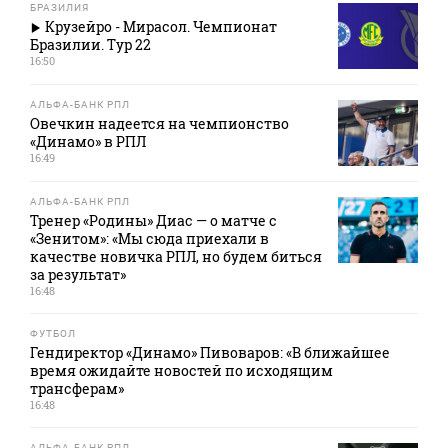
БРАЗИЛИЯ
Крузейро - Мирасол. Чемпионат
Бразилии. Тур 22
16:50
АЛЬФА-БАНК РПЛ
Овечкин надеется на чемпионство
«Динамо» в РПЛ
16:49
АЛЬФА-БАНК РПЛ
Тренер «Родины» Диас — о матче с
«Зенитом»: «Мы сюда приехали в
качестве новичка РПЛ, но будем биться
за результат»
16:48
ФУТБОЛ
Гендиректор «Динамо» Пивоваров: «В ближайшее
время ожидайте новостей по исходящим
трансферам»
16:48
АЛЬФА-БАНК РПЛ