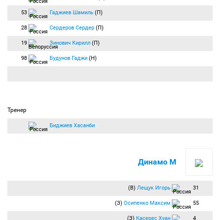
53
Гаджиев Шамиль
(П)
28
Сердеров Сердер
(П)
19
Зинович Кирилл
(П)
98
Будунов Гаджи
(Н)
Тренер
Биджиев Хасанби
Динамо М
(В)
Лещук Игорь
31
(З)
Осипенко Максим
55
(З)
Касерес Хуан
4