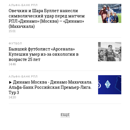
АЛЬФА-БАНК РПЛ
Овечкин и Шара Буллет нанесли
символический удар перед матчем
РПЛ «Динамо» (Москва) — «Динамо»
(Махачкала)
15:01
ФУТБОЛ
Бывший футболист «Арсенала»
Кулешин умер из‑за онкологии в
возрасте 25 лет
14:46
АЛЬФА-БАНК РПЛ
Динамо Москва - Динамо Махачкала.
Альфа-Банк Российская Премьер-Лига.
Тур 3
14:20
ЕЩЕ