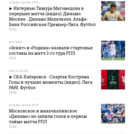
АЛЬФА-БАНК РПЛ
Интервью Тимура Магомедова в
перерыве матча (видео). Динамо
Москва - Динамо Махачкала. Альфа-
Банк Российская Премьер-Лига. Футбол
15:52
ФУТБОЛ
«Зенит» и «Родина» назвали стартовые
составы на матч 3‑го тура РПЛ
15:51
ЛИГА ПАРИ
СКА-Хабаровск - Спартак Кострома.
Голы и лучшие моменты (видео). Лига
PARI. Футбол
15:29
АЛЬФА-БАНК РПЛ
Московское и махачкалинское
«Динамо» не забили голов в первом
тайме матча РПЛ
15:20