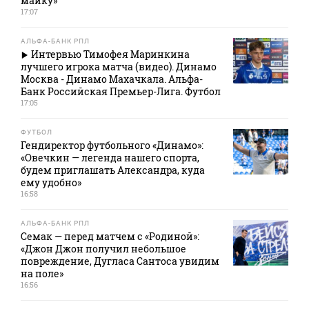
майку»
17:07
АЛЬФА-БАНК РПЛ
Интервью Тимофея Маринкина
лучшего игрока матча (видео). Динамо
Москва - Динамо Махачкала. Альфа-
Банк Российская Премьер-Лига. Футбол
17:05
ФУТБОЛ
Гендиректор футбольного «Динамо»:
«Овечкин — легенда нашего спорта,
будем приглашать Александра, куда
ему удобно»
16:58
АЛЬФА-БАНК РПЛ
Семак — перед матчем с «Родиной»:
«Джон Джон получил небольшое
повреждение, Дугласа Сантоса увидим
на поле»
16:56