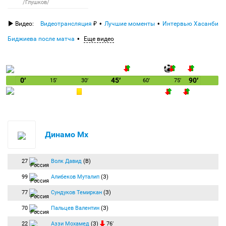
/Глушков/
Видео:
Видеотрансляция
Лучшие моменты
Интервью Хасанби
Биджиева после матча
Еще видео
0′
45′
90′
15′
30′
60′
75′
Динамо Мх
27
Волк Давид
(В)
99
Алибеков Муталип
(З)
77
Сундуков Темиркан
(З)
70
Пальцев Валентин
(З)
22
Аззи Мохамед
(З)
76′