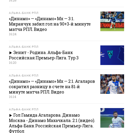
16:26
АЛЬФА-БАНК РПЛ
«Динамо» — «Динамо» Мх — 3:1.
Миранчук забил гол на 90+3‑й минуте
матча РПЛ. Видео
16:24
АЛЬФА-БАНК РПЛ
Зенит - Родина. Альфа-Банк
Российская Премьер-Лига. Тур 3
16:20
АЛЬФА-БАНК РПЛ
«Динамо» — «Динамо» Мх — 2:1. Агаларов
сократил разницу в счете на 81‑й
минуте матча РПЛ. Видео
16:14
АЛЬФА-БАНК РПЛ
Гол Гамида Агаларова. Динамо
Москва - Динамо Махачкала. 2:1 (видео).
Альфа-Банк Российская Премьер-Лига.
Футбол