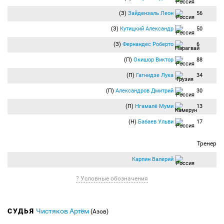
(З)
Зайдензаль Леон
56
(З)
Кутицкий Александр
50
(З)
Фернандес Роберто
6
(П)
Окишор Виктор
88
(П)
Гагнидзе Лука
34
(П)
Александров Дмитрий
30
(П)
Нгамалё Муми
13
(Н)
Бабаев Ульви
17
Тренер
Карпин Валерий
? Условные обозначения
СУДЬЯ
Чистяков Артём
(Азов)