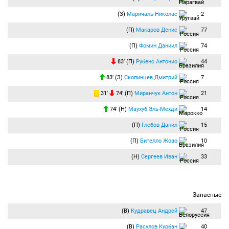
(З)
Маричаль Николас
2
(П)
Макаров Денис
77
(П)
Фомин Даниил
74
83′ (П)
Рубенс Антонио
44
83′ (З)
Скопинцев Дмитрий
7
31′
74′ (П)
Миранчук Антон
21
74′ (Н)
Маухуб Эль-Мехди
14
(П)
Глебов Данил
15
(П)
Бителло Жоао
10
(Н)
Сергеев Иван
33
Запасные
(В)
Кудравец Андрей
47
(В)
Расулов Курбан
40