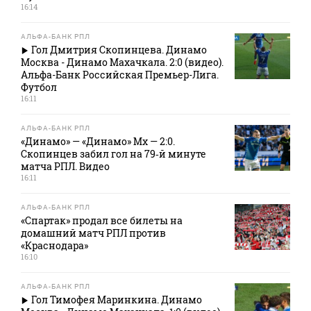
16:14
АЛЬФА-БАНК РПЛ
Гол Дмитрия Скопинцева. Динамо
Москва - Динамо Махачкала. 2:0 (видео).
Альфа-Банк Российская Премьер-Лига.
Футбол
16:11
АЛЬФА-БАНК РПЛ
«Динамо» — «Динамо» Мх — 2:0.
Скопинцев забил гол на 79‑й минуте
матча РПЛ. Видео
16:11
АЛЬФА-БАНК РПЛ
«Спартак» продал все билеты на
домашний матч РПЛ против
«Краснодара»
16:10
АЛЬФА-БАНК РПЛ
Гол Тимофея Маринкина. Динамо