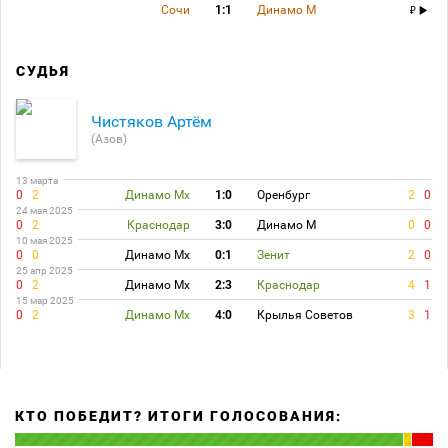
Сочи
1:1
Динамо М
СУДЬЯ
Чистяков Артём
(Азов)
13 марта
0
2
Динамо Мх
1:0
Оренбург
2
0
24 мая 2025
0
2
Краснодар
3:0
Динамо М
0
0
10 мая 2025
0
0
Динамо Мх
0:1
Зенит
2
0
25 апр 2025
0
2
Динамо Мх
2:3
Краснодар
4
1
15 мар 2025
0
2
Динамо Мх
4:0
Крылья Советов
3
1
КТО ПОБЕДИТ? ИТОГИ ГОЛОСОВАНИЯ: