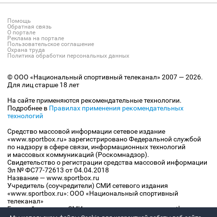
Помощь
Обратная связь
О портале
Реклама на портале
Пользовательское соглашение
Охрана труда
Политика обработки персональных данных
© ООО «Национальный спортивный телеканал» 2007 — 2026.
Для лиц старше 18 лет
На сайте применяются рекомендательные технологии.
Подробнее в
Правилах применения рекомендательных
технологий
Средство массовой информации сетевое издание
«www.sportbox.ru» зарегистрировано Федеральной службой
по надзору в сфере связи, информационных технологий
и массовых коммуникаций (Роскомнадзор).
Свидетельство о регистрации средства массовой информации
Эл № ФС77-72613 от 04.04.2018
Название — www.sportbox.ru
Учредитель (соучредители) СМИ сетевого издания
«www.sportbox.ru»: ООО «Национальный спортивный
телеканал»
Главный редактор СМИ сетевого издания «www.sportbox.ru»:
Конов В.А.