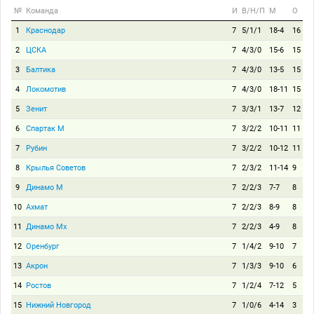
№
Команда
И
В/Н/П
М
О
1
Краснодар
7
5/1/1
18-4
16
2
ЦСКА
7
4/3/0
15-6
15
3
Балтика
7
4/3/0
13-5
15
4
Локомотив
7
4/3/0
18-11
15
5
Зенит
7
3/3/1
13-7
12
6
Спартак М
7
3/2/2
10-11
11
7
Рубин
7
3/2/2
10-12
11
8
Крылья Советов
7
2/3/2
11-14
9
9
Динамо М
7
2/2/3
7-7
8
10
Ахмат
7
2/2/3
8-9
8
11
Динамо Мх
7
2/2/3
4-9
8
12
Оренбург
7
1/4/2
9-10
7
13
Акрон
7
1/3/3
9-10
6
14
Ростов
7
1/2/4
7-12
5
15
Нижний Новгород
7
1/0/6
4-14
3