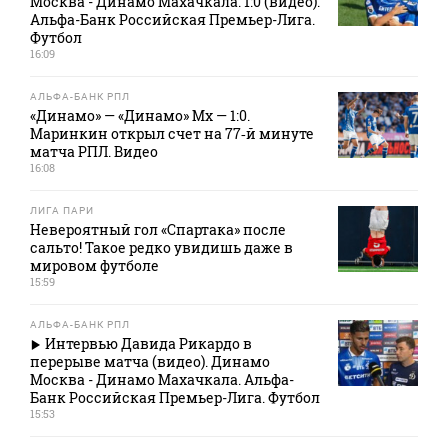
Москва - Динамо Махачкала. 1:0 (видео).
Альфа-Банк Российская Премьер-Лига.
Футбол
16:09
АЛЬФА-БАНК РПЛ
«Динамо» — «Динамо» Мх — 1:0.
Маринкин открыл счет на 77‑й минуте
матча РПЛ. Видео
16:08
ЛИГА ПАРИ
Невероятный гол «Спартака» после
сальто! Такое редко увидишь даже в
мировом футболе
15:59
АЛЬФА-БАНК РПЛ
Интервью Давида Рикардо в
перерыве матча (видео). Динамо
Москва - Динамо Махачкала. Альфа-
Банк Российская Премьер-Лига. Футбол
15:53