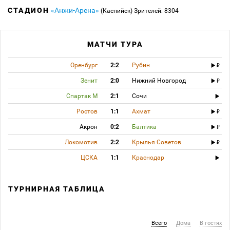
СТАДИОН
«Анжи-Арена»
(Каспийск)
Зрителей: 8304
МАТЧИ ТУРА
Оренбург
2:2
Рубин
Зенит
2:0
Нижний Новгород
Спартак М
2:1
Сочи
Ростов
1:1
Ахмат
Акрон
0:2
Балтика
Локомотив
2:2
Крылья Советов
ЦСКА
1:1
Краснодар
ТУРНИРНАЯ ТАБЛИЦА
Всего
Дома
В гостях