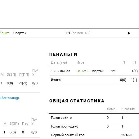
Зенит
—
Спартак
1:1
(по пен. 4:2)
ПЕНАЛЬТИ
Дата (тур)
Игра
П
Н
Пр/
18.07
Финал
Зенит
—
Спартак
1:1
1(1)
M
З(ЗП)
П(ПП)
У
Итого:
0(0)
1(1)
1
0(0)
-1(-1)
0/0
 Александр
,
ОБЩАЯ СТАТИСТИКА
Дома
В гостях
Голов забито
0
1
Пр/
M
З(ЗП)
Пас
У
Голов пропущено
0
1
1
0(0)
0
0/0
Первый забитый гол
25 мин.