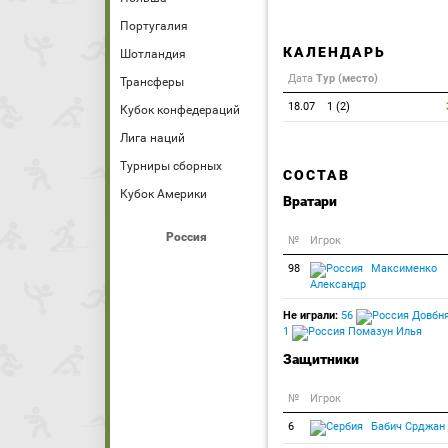
Португалия
КАЛЕНДАРЬ
Шотландия
Дата
Тур (место)
Трансферы
18.07
1 (2)
Кубок конфедераций
Лига наций
Турниры сборных
СОСТАВ
Кубок Америки
Вратари
Россия
№
Игрок
98
Максименко
Александр
Не играли:
56
Довбня
1
Помазун Илья
Защитники
№
Игрок
6
Бабич Срджан