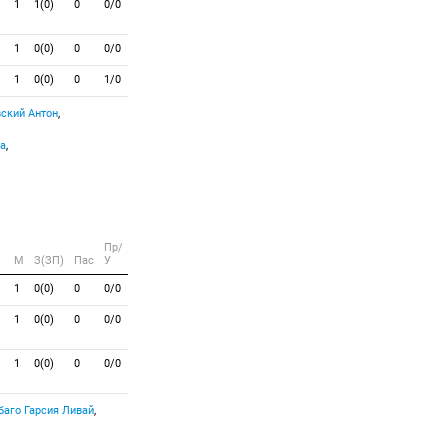
1
1(0)
0
0/0
1
0(0)
0
0/0
1
0(0)
0
1/0
ский Антон
,
а
,
Пр/
M
З(ЗП)
Пас
У
1
0(0)
0
0/0
1
0(0)
0
0/0
1
0(0)
0
0/0
Гарсия Ливай
,