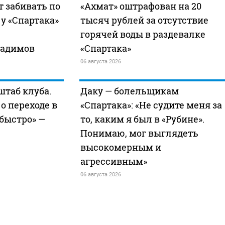
т забивать по
«Ахмат» оштрафован на 20
 у «Спартака»
тысяч рублей за отсутствие
горячей воды в раздевалке
Радимов
«Спартака»
06 августа 2026
штаб клуба.
Даку — болельщикам
о переходе в
«Спартака»: «Не судите меня за
 быстро» —
то, каким я был в «Рубине».
Понимаю, мог выглядеть
высокомерным и
агрессивным»
06 августа 2026