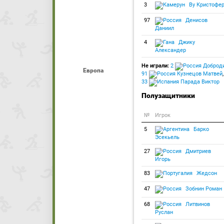
3
Ву Кристофе
97
Денисов
Даниил
4
Джику
Александер
Не играли:
2
Доброди
Европа
91
Кузнецов Матвей
,
33
Парада Виктор
Полузащитники
№
Игрок
5
Барко
Эсекьель
27
Дмитриев
Игорь
83
Жедсон
47
Зобнин Роман
68
Литвинов
Руслан