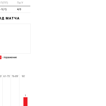
П(ПП)
Пр/У
-1(-1)
4/0
ХОД МАТЧА
Забитый
Пропущенный
П
- поражение
0'
61-75'
76-89'
90'
1