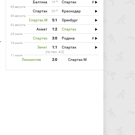
Балтика
Спартак
30
19
09 августа
Спартак
Краснодар
00
20
05 августа
Спартак М
5:1
Оренбург
02 августа
Ахмат
1:2
Спартак
25 июля
Спартак
3:0
Родина
18 июля
Зенит
1:1
Спартак
(по пен. 4:2)
11 июля
Локомотив
2:0
Спартак М