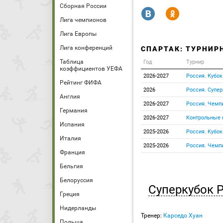
Сборная России
R
Y
Лига чемпионов
Лига Европы
Лига конференций
СПАРТАК: ТУРНИР
Таблица
Год
Турнир
коэффициентов УЕФА
2026-2027
Россия. Кубок
Рейтинг ФИФА
2026
Россия. Супер
Англия
2026-2027
Россия. Чемп
Германия
2026-2027
Контрольные 
Испания
2025-2026
Россия. Кубок
Италия
2025-2026
Россия. Чемп
Франция
Бельгия
Белоруссия
Суперкубок 
Греция
Нидерланды
Тренер:
Карседо Хуан
Польша