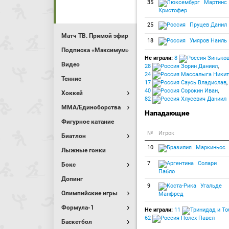
35
Мартинс
Кристофер
25
Пруцев Данил
Матч ТВ. Прямой эфир
18
Умяров Наиль
Подписка «Максимум»
Не играли:
8
Зиньков
Видео
28
Зорин Даниил
,
24
Массалыга Никит
Теннис
17
Саусь Владислав
,
40
Сорокин Иван
,
Хоккей
82
Хлусевич Даниил
MMA/Единоборства
Нападающие
Фигурное катание
№
Игрок
Биатлон
10
Маркиньос
Лыжные гонки
7
Солари
Бокс
Пабло
Допинг
9
Угальде
Олимпийские игры
Манфред
Формула-1
Не играли:
11
62
Полех Павел
Баскетбол