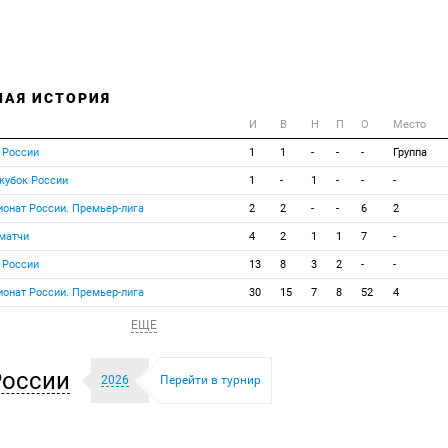
НАЯ ИСТОРИЯ
И
В
Н
П
О
Место
 России
1
1
-
-
-
Группа
кубок России
1
-
1
-
-
-
ионат России. Премьер-лига
2
2
-
-
6
2
матчи
4
2
1
1
7
-
 России
13
8
3
2
-
-
ионат России. Премьер-лига
30
15
7
8
52
4
ЕЩЕ
России
2026
Перейти в турнир