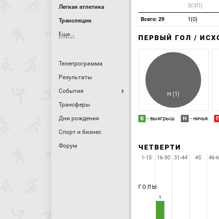
З(ЗП)
Легкая атлетика
Всего: 29
1(0)
Трансляции
Еще...
ПЕРВЫЙ ГОЛ / ИС
Телепрограмма
Результаты
События
Н (1)
Трансферы
Дни рождения
В
- выигрыш
Н
- ничья
Спорт и бизнес
Форум
ЧЕТВЕРТИ
1-15'
16-30'
31-44'
45'
46-6
ГОЛЫ
1