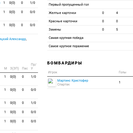
р
1
0(0)
0
1/0
Первый пропущенный гол
1
0(0)
0
0/0
Желтые карточки
0
4
Красные карточки
0
0
1
0(0)
0
0/0
Замены
0
5
Самая крупная победа
цкий Александр
,
Самое крупное поражение
БОМБАРДИРЫ
Пр/
M
З(ЗП)
Пас
У
Игрок
Голы
1
0(0)
0
1/0
Мартинс Кристофер
1
Спартак
1
0(0)
0
0/0
1
0(0)
0
1/0
1
0(0)
0
0/0
1
0(0)
0
0/0