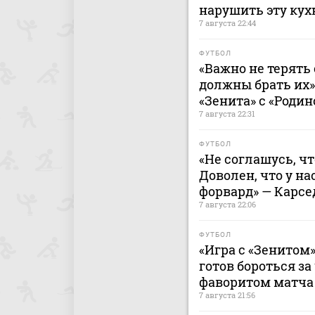
нарушить эту ку
7 августа 22:44
ФУТБОЛ
«Важно не терять 
должны брать их»
«Зенита» с «Родин
7 августа 22:31
ФУТБОЛ
«Не соглашусь, ч
Доволен, что у н
форвард» — Карсе
7 августа 22:06
ФУТБОЛ
«Игра с «Зенитом»
готов бороться за
фаворитом матча 
7 августа 21:56