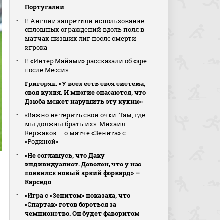
Португалии
В Англии запретили использование
сплошных ограждений вдоль поля в
матчах низших лиг после смерти
игрока
В «Интер Майами» рассказали об «эре
после Месси»
Григорян: «У всех есть своя система,
своя кухня. И многие опасаются, что
Дзюба может нарушить эту кухню»
«Важно не терять свои очки. Там, где
мы должны брать их». Михаил
Кержаков — о матче «Зенита» с
«Родиной»
«Не соглашусь, что Даку
индивидуалист. Доволен, что у нас
появился новый яркий форвард» —
Карседо
«Игра с «Зенитом» показала, что
«Спартак» готов бороться за
чемпионство. Он будет фаворитом