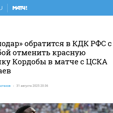
Я
одар» обратится в КДК РФС с
бой отменить красную
чку Кордобы в матче с ЦСКА
аев
Астахов
31 августа 2025 20:36