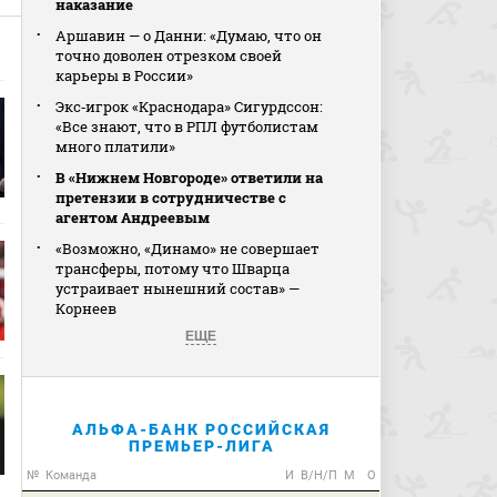
наказание
Аршавин — о Данни: «Думаю, что он
точно доволен отрезком своей
карьеры в России»
Экс‑игрок «Краснодара» Сигурдссон:
«Все знают, что в РПЛ футболистам
много платили»
В «Нижнем Новгороде» ответили на
претензии в сотрудничестве с
агентом Андреевым
«Возможно, «Динамо» не совершает
трансферы, потому что Шварца
устраивает нынешний состав» —
Корнеев
ЕЩЕ
АЛЬФА-БАНК РОССИЙСКАЯ
ПРЕМЬЕР-ЛИГА
№
Команда
И
В/Н/П
М
О