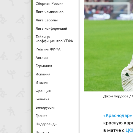
Сборная России
Лига чемпионов
Лига Европы
Лига конференций
Таблица
коэффициентов УЕФА
Рейтинг ФИФА
Англия
Германия
Испания
Италия
Франция
Джон Кордоба / 
Бельгия
Белоруссия
«Краснодар»
Греция
красную кар
Нидерланды
в матче с
ЦС
Польша