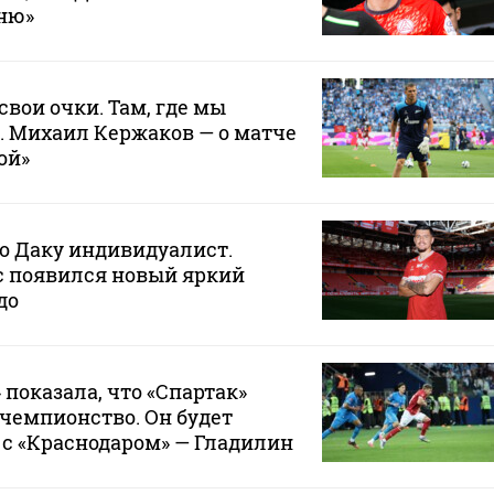
хню»
свои очки. Там, где мы
. Михаил Кержаков — о матче
ой»
то Даку индивидуалист.
ас появился новый яркий
до
 показала, что «Спартак»
 чемпионство. Он будет
с «Краснодаром» — Гладилин