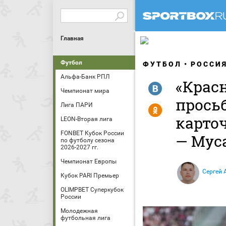
Главная
Футбол
ФУТБОЛ
РОССИ
Альфа-Банк РПЛ
«Красн
R
Чемпионат мира
прось
Лига ПАРИ
Y
карто
LEON-Вторая лига
FONBET Кубок России
— Мус
по футболу сезона
2026-2027 гг.
Чемпионат Европы
Сергей 
Кубок PARI Премьер
OLIMPBET Суперкубок
России
Молодежная
футбольная лига