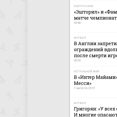
ПОРТУГАЛИЯ
«Эшторил» и «Фа
матче чемпионат
00:48
ФУТБОЛ
В Англии запрет
ограждений вдоль
после смерти игр
00:32
ОСТАЛЬНОЙ МИР
В «Интер Майами»
Месси»
7 августа 23:37
ФУТБОЛ
Григорян: «У всех
И многие опасают