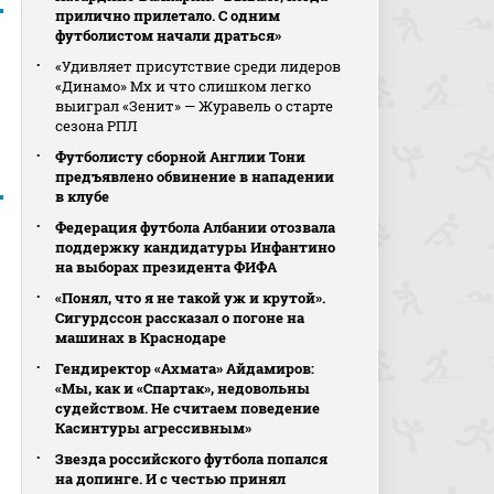
прилично прилетало. С одним
футболистом начали драться»
«Удивляет присутствие среди лидеров
«Динамо» Мх и что слишком легко
выиграл «Зенит» — Журавель о старте
сезона РПЛ
Футболисту сборной Англии Тони
предъявлено обвинение в нападении
в клубе
Федерация футбола Албании отозвала
поддержку кандидатуры Инфантино
на выборах президента ФИФА
«Понял, что я не такой уж и крутой».
Сигурдссон рассказал о погоне на
машинах в Краснодаре
Гендиректор «Ахмата» Айдамиров:
«Мы, как и «Спартак», недовольны
судейством. Не считаем поведение
Касинтуры агрессивным»
Звезда российского футбола попался
на допинге. И с честью принял