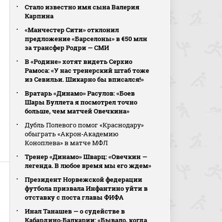
Стало известно имя сына Валерия
Карпина
«Манчестер Сити» отклонил
предложение «Барселоны» в €50 млн
за трансфер Родри — СМИ
В «Родине» хотят видеть Серхио
Рамоса: «У нас тренерский штаб тоже
из Севильи. Шикарно бы вписался!»
Вратарь «Динамо» Расулов: «Боев
Шары Буллета я посмотрел точно
больше, чем матчей Овечкина»
Дубль Полевого помог «Краснодару»
обыграть «Акрон‑Академию
Коноплева» в матче МФЛ
Тренер «Динамо» Шварц: «Овечкин —
легенда. В любое время мы его ждем»
Президент Норвежской федерации
футбола призвала Инфантино уйти в
отставку с поста главы ФИФА
Инал Танашев — о судействе в
Кабардино‑Балкарии: «Бывало, когда