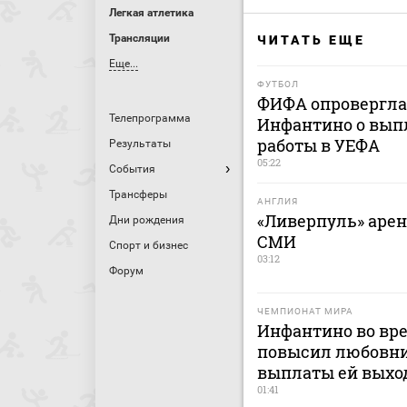
Легкая атлетика
Трансляции
ЧИТАТЬ ЕЩЕ
Еще...
ФУТБОЛ
ФИФА опровергла 
Телепрограмма
Инфантино о выпл
работы в УЕФА
Результаты
05:22
События
Трансферы
АНГЛИЯ
«Ливерпуль» арен
Дни рождения
СМИ
Спорт и бизнес
03:12
Форум
ЧЕМПИОНАТ МИРА
Инфантино во вр
повысил любовни
выплаты ей выхо
01:41