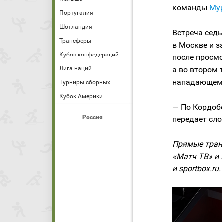
команды
Му
Португалия
Шотландия
Встреча сед
Трансферы
в Москве и з
Кубок конфедераций
после просмо
Лига наций
а во втором
нападающему
Турниры сборных
Кубок Америки
— По Кордобе
Россия
передает сл
Прямые тран
«Матч ТВ» и 
и sportbox.ru.