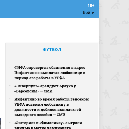
Войти
ФУТБОЛ
ФИФА опровергла обвинения в адрес
Инфантино о выплатах любовнице в
период его работы в УЕФА
«Ливерпуль» арендует Араухо у
«Барселоны» — СМИ
Инфантино во время работы генсеком
УЕФА повысил любовницу в
должности и добился выплаты ей
выходного пособия — СМИ
«Эшторил» и «Фамаликау» сыграли
вничью в матче чемпионата