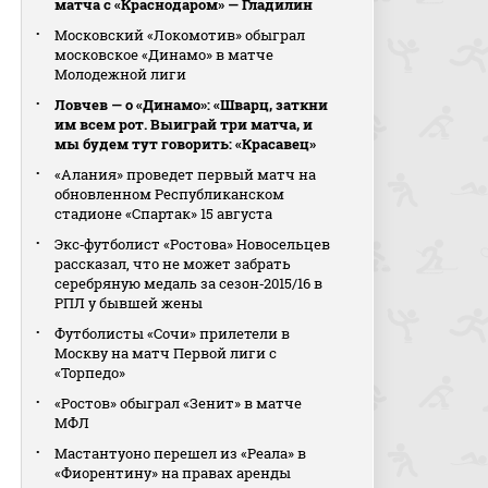
матча с «Краснодаром» — Гладилин
Московский «Локомотив» обыграл
московское «Динамо» в матче
Молодежной лиги
Ловчев — о «Динамо»: «Шварц, заткни
им всем рот. Выиграй три матча, и
мы будем тут говорить: «Красавец»
«Алания» проведет первый матч на
обновленном Республиканском
стадионе «Спартак» 15 августа
Экс‑футболист «Ростова» Новосельцев
рассказал, что не может забрать
серебряную медаль за сезон‑2015/16 в
РПЛ у бывшей жены
Футболисты «Сочи» прилетели в
Москву на матч Первой лиги с
«Торпедо»
«Ростов» обыграл «Зенит» в матче
МФЛ
Мастантуоно перешел из «Реала» в
«Фиорентину» на правах аренды