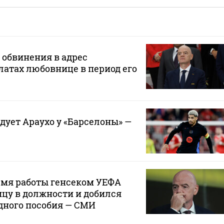
обвинения в адрес
атах любовнице в период его
дует Араухо у «Барселоны» —
емя работы генсеком УЕФА
цу в должности и добился
дного пособия — СМИ