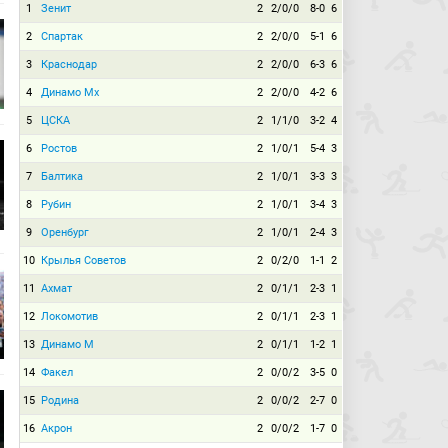
1
Зенит
2
2/0/0
8-0
6
2
Спартак
2
2/0/0
5-1
6
3
Краснодар
2
2/0/0
6-3
6
4
Динамо Мх
2
2/0/0
4-2
6
5
ЦСКА
2
1/1/0
3-2
4
6
Ростов
2
1/0/1
5-4
3
7
Балтика
2
1/0/1
3-3
3
8
Рубин
2
1/0/1
3-4
3
9
Оренбург
2
1/0/1
2-4
3
10
Крылья Советов
2
0/2/0
1-1
2
11
Ахмат
2
0/1/1
2-3
1
12
Локомотив
2
0/1/1
2-3
1
13
Динамо М
2
0/1/1
1-2
1
14
Факел
2
0/0/2
3-5
0
15
Родина
2
0/0/2
2-7
0
16
Акрон
2
0/0/2
1-7
0