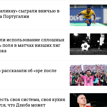
маликау» сыграли вничью в
а Португалии
или использование сплошных
 поля в матчах низших лиг
ока
 рассказали об «эре после
 есть своя система, своя кухня.
ся, что Дзюба может