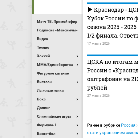
Краснодар - ЦС
Кубок России по 
Матч ТВ. Прямой эфир
сезона 2025 - 2026
Подписка «Максимум»
1/2 финала. Отве
Видео
17 марта 2026
Теннис
Хоккей
ЦСКА по итогам м
MMA/Единоборства
России с «Красно
Фигурное катание
оштрафован на 21
Биатлон
рублей
Лыжные гонки
27 марта 2026
Бокс
Допинг
Олимпийские игры
Ранее в рубрике
Россия
:
Формула-1
стать украшением сезона
Баскетбол