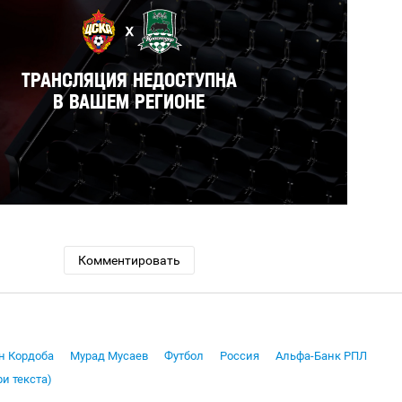
Комментировать
н Кордоба
Мурад Мусаев
Футбол
Россия
Альфа-Банк РПЛ
ри текста)