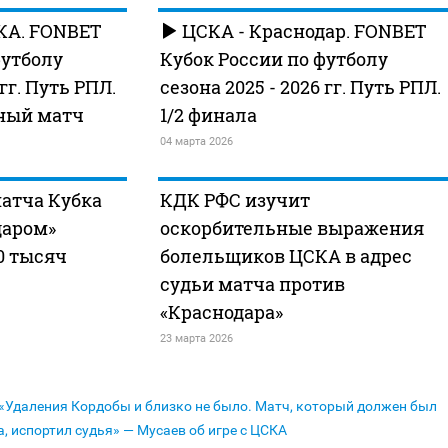
КА. FONBET
ЦСКА - Краснодар. FONBET
футболу
Кубок России по футболу
 гг. Путь РПЛ.
сезона 2025 - 2026 гг. Путь РПЛ.
тный матч
1/2 финала
04 марта 2026
атча Кубка
КДК РФС изучит
даром»
оскорбительные выражения
0 тысяч
болельщиков ЦСКА в адрес
судьи матча против
«Краснодара»
23 марта 2026
«Удаления Кордобы и близко не было. Матч, который должен был
, испортил судья» — Мусаев об игре с ЦСКА